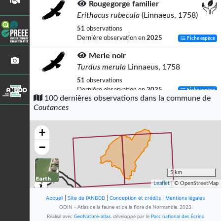
Rougegorge familier
Erithacus rubecula
(Linnaeus, 1758)
51
observations
Dernière observation en
2025
Fiche espèce
Merle noir
Turdus merula
Linnaeus, 1758
51
observations
Dernière observation en
2025
Fiche espèce
100 dernières observations dans la commune de
Coutances
Pinson des arbres
Fringilla coelebs
Linnaeus, 1758
+
45
observations
Dernière observation en
2025
Fiche espèce
−
Mésange charbonnière
Parus major
Linnaeus, 1758
5 km
Leaflet
| © OpenStreetMap
44
observations
Dernière observation en
2023
Fiche espèce
Accueil
|
Site de l'ANBDD
|
Conception et crédits
|
Mentions légales
ODIN - Atlas de la faune et de la flore de Normandie, 2023
Mésange bleue
Réalisé avec
GeoNature-atlas
, développé par le
Parc national des Écrins