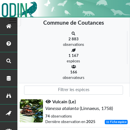
Commune de Coutances
2 883
observations
1 167
espèces
166
observateurs
Vulcain (Le)
Vanessa atalanta
(Linnaeus, 1758)
74
observations
Dernière observation en
2025
Fiche espèce