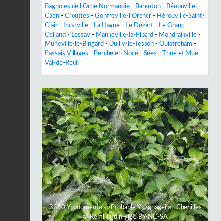
Bagnoles de l'Orne Normandie
-
Barenton
-
Bénouville
-
Caen
-
Crouttes
-
Gonfreville-l'Orcher
-
Hérouville-Saint-
Clair
-
Incarville
-
La Hague
-
Le Dézert
-
Le Grand-
Celland
-
Lessay
-
Manneville-la-Pipard
-
Mondrainville
-
Muneville-le-Bingard
-
Ouilly-le-Tesson
-
Ouistreham
-
Passais Villages
-
Perche en Nocé
-
Sées
-
Thue et Mue
-
Val-de-Reuil
Previous
Next
3350 Yponomeuta sp Probable Y cagnagella - Chenilles
© Rémi Jardin - CC BY-NC-SA