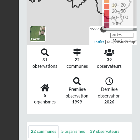
10– 20
20– 50
50– 100
100+
1999
30 km
Nombre d'observ
Leaflet
| © OpenStreetMap
31
22
39
observations
communes
observateurs
Première
Dernière
5
observation
observation
organismes
1999
2026
22
communes
5
organismes
39
observateurs