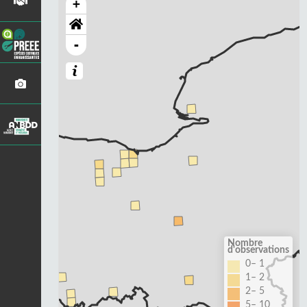
+
-
Nombre
d'observations
0– 1
1– 2
2– 5
5– 10