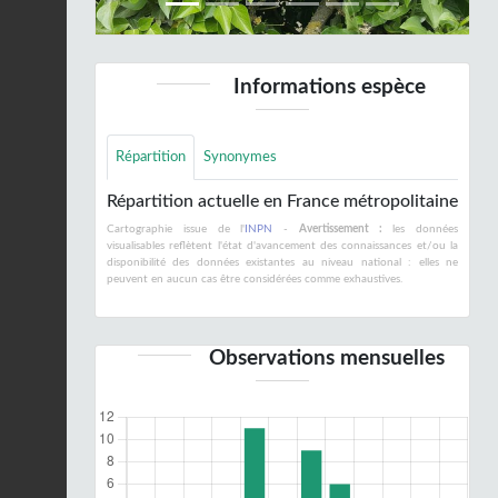
Informations espèce
Répartition
Synonymes
Répartition actuelle en France métropolitaine
Cartographie issue de l'
INPN
-
Avertissement :
les données
visualisables reflètent l'état d'avancement des connaissances et/ou la
disponibilité des données existantes au niveau national : elles ne
peuvent en aucun cas être considérées comme exhaustives.
Observations mensuelles