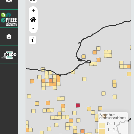
+
-
Nombre
d'observations
0– 1
1– 2