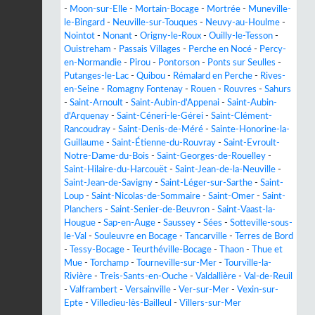
-
Moon-sur-Elle
-
Mortain-Bocage
-
Mortrée
-
Muneville-
le-Bingard
-
Neuville-sur-Touques
-
Neuvy-au-Houlme
-
Nointot
-
Nonant
-
Origny-le-Roux
-
Ouilly-le-Tesson
-
Ouistreham
-
Passais Villages
-
Perche en Nocé
-
Percy-
en-Normandie
-
Pirou
-
Pontorson
-
Ponts sur Seulles
-
Putanges-le-Lac
-
Quibou
-
Rémalard en Perche
-
Rives-
en-Seine
-
Romagny Fontenay
-
Rouen
-
Rouvres
-
Sahurs
-
Saint-Arnoult
-
Saint-Aubin-d'Appenai
-
Saint-Aubin-
d'Arquenay
-
Saint-Céneri-le-Gérei
-
Saint-Clément-
Rancoudray
-
Saint-Denis-de-Méré
-
Sainte-Honorine-la-
Guillaume
-
Saint-Étienne-du-Rouvray
-
Saint-Evroult-
Notre-Dame-du-Bois
-
Saint-Georges-de-Rouelley
-
Saint-Hilaire-du-Harcouët
-
Saint-Jean-de-la-Neuville
-
Saint-Jean-de-Savigny
-
Saint-Léger-sur-Sarthe
-
Saint-
Loup
-
Saint-Nicolas-de-Sommaire
-
Saint-Omer
-
Saint-
Planchers
-
Saint-Senier-de-Beuvron
-
Saint-Vaast-la-
Hougue
-
Sap-en-Auge
-
Saussey
-
Sées
-
Sotteville-sous-
le-Val
-
Souleuvre en Bocage
-
Tancarville
-
Terres de Bord
-
Tessy-Bocage
-
Teurthéville-Bocage
-
Thaon
-
Thue et
Mue
-
Torchamp
-
Tourneville-sur-Mer
-
Tourville-la-
Rivière
-
Treis-Sants-en-Ouche
-
Valdallière
-
Val-de-Reuil
-
Valframbert
-
Versainville
-
Ver-sur-Mer
-
Vexin-sur-
Epte
-
Villedieu-lès-Bailleul
-
Villers-sur-Mer