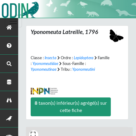
Yponomeuta
Latreille, 1796
Classe :
Insecta
Ordre :
Lepidoptera
Famille
:
Yponomeutidae
Sous-Famille :
Yponomeutinae
Tribu :
Yponomeutini
8
taxon(s) inférieur(s) agrégé(s) sur
cette fiche