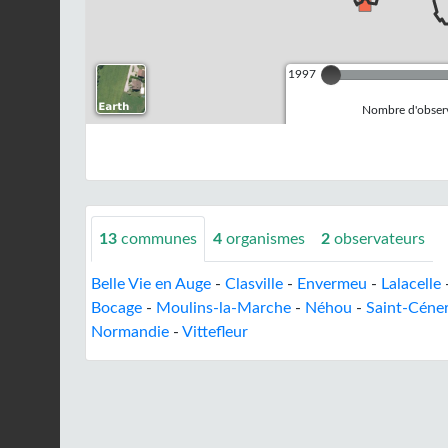
1997
Nombre d'observ
13
communes
4
organismes
2
observateurs
Belle Vie en Auge
-
Clasville
-
Envermeu
-
Lalacelle
Bocage
-
Moulins-la-Marche
-
Néhou
-
Saint-Céner
Normandie
-
Vittefleur