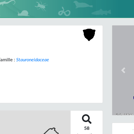
amille :
Stauroneidaceae
Prev
58