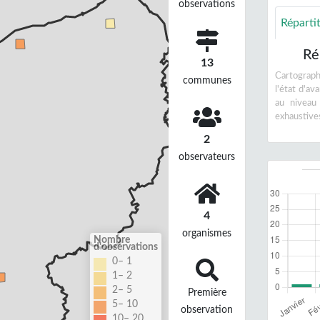
observations
Réparti
Ré
13
Cartographi
communes
l'état d'a
au niveau
exhaustive
2
observateurs
4
organismes
Nombre
d'observations
0– 1
1– 2
2– 5
Première
5– 10
observation
10– 20