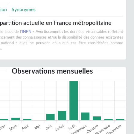
tion
Synonymes
partition actuelle en France métropolitaine
e issue de l'
INPN
-
Avertissement :
les données visualisables reflètent
vancement des connaissances et/ou la disponibilité des données existantes
 national : elles ne peuvent en aucun cas être considérées comme
s.
Observations mensuelles