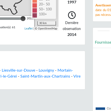
1997
20– 50
Avertissem
50– 100
date du 01
100+
pas nécessa
2026
Dernière
30 km
ation(s): 61
observation
Leaflet
| © OpenStreetMap
2014
Fourniss
-
Liesville-sur-Douve
-
Louvigny
-
Mortain-
i-le-Gérei
-
Saint-Martin-aux-Chartrains
-
Vire