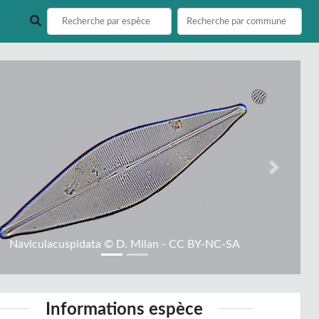
ious
Next
Naviculacuspidata © D. Milan - CC BY-NC-SA
Informations espèce