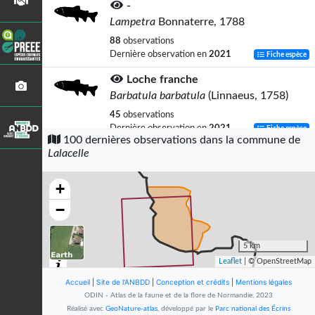
-
Lampetra
Bonnaterre, 1788
88
observations
Dernière observation en
2021
Fiche espèce
Loche franche
Barbatula barbatula
(Linnaeus, 1758)
45
observations
Dernière observation en
2021
Fiche espèce
100 dernières observations dans la commune de
Lalacelle
Lamproie de Planer
Lampetra planeri
(Bloch, 1784)
+
39
observations
Dernière observation en
2017
Fiche espèce
−
Gardon
Rutilus rutilus
(Linnaeus, 1758)
5 km
Leaflet
| © OpenStreetMap
29
observations
Dernière observation en
2009
Fiche espèce
Accueil
|
Site de l'ANBDD
|
Conception et crédits
|
Mentions légales
ODIN - Atlas de la faune et de la flore de Normandie, 2023
Merle noir
Réalisé avec
GeoNature-atlas
, développé par le
Parc national des Écrins