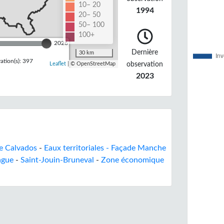
10– 20
1994
20– 50
50– 100
100+
2026
Dernière
30 km
tion(s): 397
observation
Leaflet
| © OpenStreetMap
2023
de Calvados
-
Eaux territoriales - Façade Manche
ague
-
Saint-Jouin-Bruneval
-
Zone économique