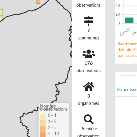
observations
7
communes
Avertissem
date du 01
pas nécessa
176
observateurs
Fourniss
3
organismes
Nombre
d'observations
0– 1
1– 2
2– 5
Première
5– 10
observation