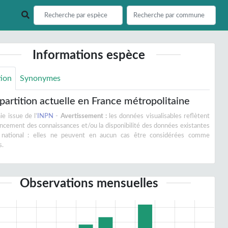
Informations espèce
tion
Synonymes
partition actuelle en France métropolitaine
e issue de l'
INPN
-
Avertissement :
les données visualisables reflètent
vancement des connaissances et/ou la disponibilité des données existantes
 national : elles ne peuvent en aucun cas être considérées comme
s.
Observations mensuelles