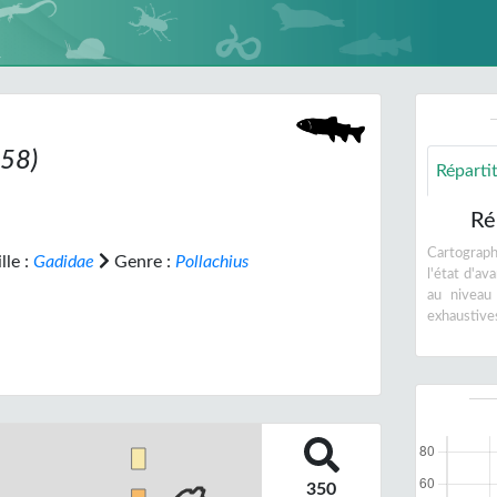
758)
Réparti
Ré
Cartographi
lle :
Gadidae
Genre :
Pollachius
l'état d'a
au niveau
exhaustive
350