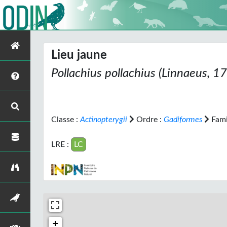
Lieu jaune
Pollachius pollachius
(Linnaeus, 1
Classe :
Actinopterygii
Ordre :
Gadiformes
Fami
LRE :
LC
+