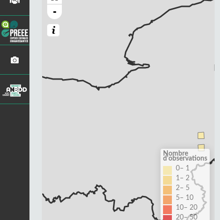
-
Nombre
d'observations
0– 1
1– 2
2– 5
5– 10
10– 20
20– 50