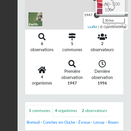
50– 100
100+
1947
30 km
Nombre d'observ
Leaflet
| © OpenStreetMap
6
5
2
observations
communes
observateurs
Première
Dernière
4
observation
observation
organismes
1947
1996
5
communes
4
organismes
2
observateurs
Breteuil
-
Conches-en-Ouche
-
Évreux
-
Lessay
-
Rouen