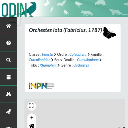
Orchestes iota
(Fabricius, 1787)
Classe :
Insecta
Ordre :
Coleoptera
Famille :
Curculionidae
Sous-Famille :
Curculioninae
Tribu :
Rhamphini
Genre :
Orchestes
+