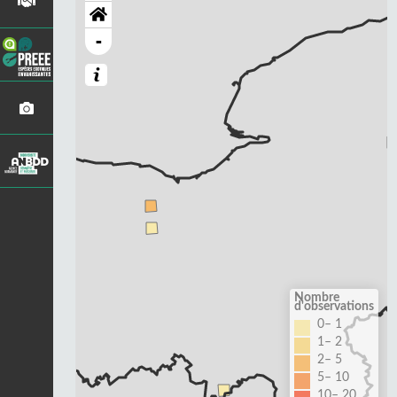
-
Nombre
d'observations
0– 1
1– 2
2– 5
5– 10
10– 20