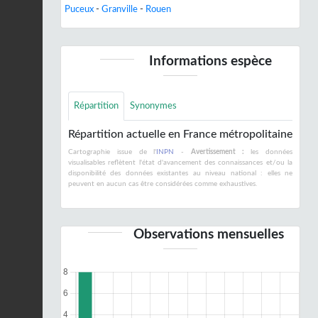
Puceux
-
Granville
-
Rouen
Informations espèce
Répartition
Synonymes
Répartition actuelle en France métropolitaine
Cartographie issue de l'
INPN
-
Avertissement :
les données
visualisables reflètent l'état d'avancement des connaissances et/ou la
disponibilité des données existantes au niveau national : elles ne
peuvent en aucun cas être considérées comme exhaustives.
Observations mensuelles