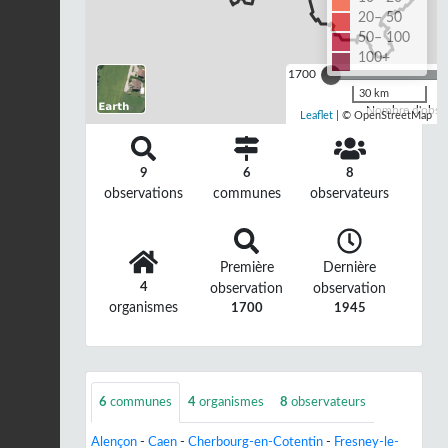
20– 50
50– 100
100+
1700
30 km
Nombre d'observ
Leaflet
| © OpenStreetMap
9
6
8
observations
communes
observateurs
Première
Dernière
4
observation
observation
organismes
1700
1945
6
communes
4
organismes
8
observateurs
Alençon
-
Caen
-
Cherbourg-en-Cotentin
-
Fresney-le-