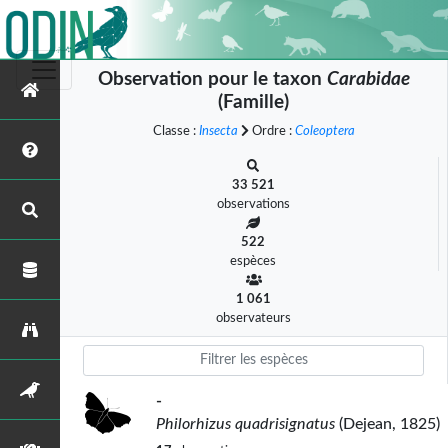
Observation pour le taxon
Carabidae
(Famille)
Classe :
Insecta
Ordre :
Coleoptera
33 521
observations
522
espèces
1 061
observateurs
-
Philorhizus quadrisignatus
(Dejean, 1825)