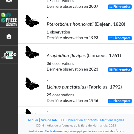
17
observations
Dernière observation en
2007
Fiche espèce
-
Pterostichus honnoratii
(Dejean, 1828)
1
observation
Dernière observation en
1993
Fiche espèce
-
Asaphidion flavipes
(Linnaeus, 1761)
36
observations
Dernière observation en
2023
Fiche espèce
-
Licinus punctatulus
(Fabricius, 1792)
25
observations
Dernière observation en
1946
Fiche espèce
-
Carabus granulatus granulatus
Linnaeus,
Accueil
|
Site de l'ANBDD
|
Conception et crédits
|
Mentions légales
1758
ODIN - Atlas de la faune et de la flore de Normandie, 2023
Réalisé avec
GeoNature-atlas
, développé par le
Parc national des Écrins
2
observations