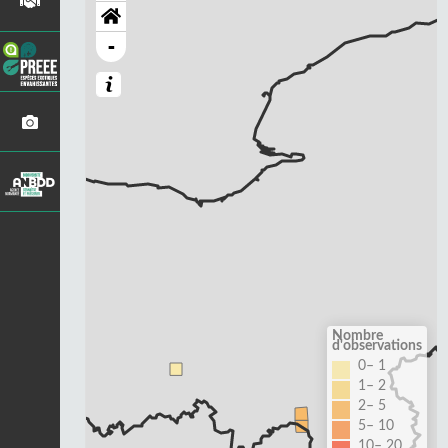
-
Nombre
d'observations
0– 1
1– 2
2– 5
5– 10
10– 20