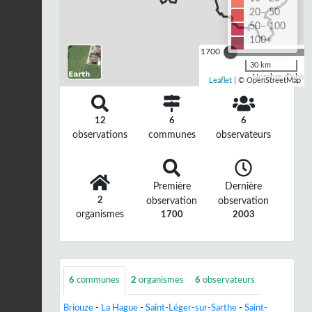
20– 50
50– 100
100+
1700
30 km
Nombre d'observ
Leaflet
| © OpenStreetMap
12
6
6
observations
communes
observateurs
Première
Dernière
2
observation
observation
organismes
1700
2003
6
communes
2
organismes
6
observateurs
Briouze
-
La Hague
-
Saint-Léger-sur-Sarthe
-
Saint-