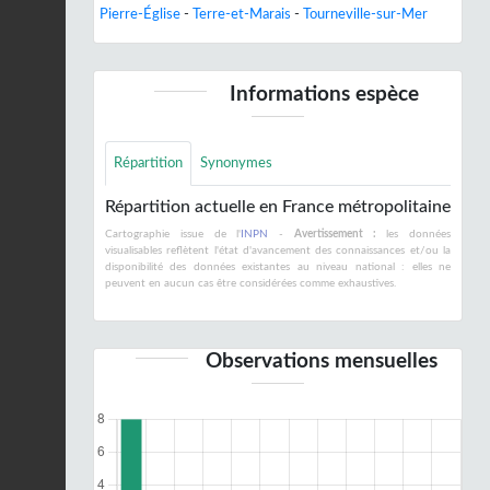
Pierre-Église
-
Terre-et-Marais
-
Tourneville-sur-Mer
Informations espèce
Répartition
Synonymes
Répartition actuelle en France métropolitaine
Cartographie issue de l'
INPN
-
Avertissement :
les données
visualisables reflètent l'état d'avancement des connaissances et/ou la
disponibilité des données existantes au niveau national : elles ne
peuvent en aucun cas être considérées comme exhaustives.
Observations mensuelles