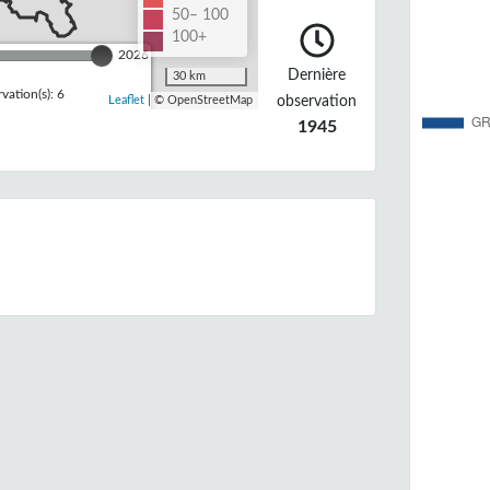
50– 100
100+
2026
Dernière
30 km
ation(s): 6
observation
Leaflet
| © OpenStreetMap
1945