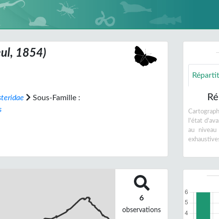
ul, 1854)
Réparti
Ré
steridae
Sous-Famille :
s
Cartographi
l'état d'a
au niveau
exhaustive
6
observations