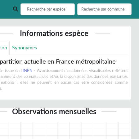
Informations espèce
tion
Synonymes
partition actuelle en France métropolitaine
e issue de l'
INPN
-
Avertissement :
les données visualisables reflètent
vancement des connaissances et/ou la disponibilité des données existantes
 national : elles ne peuvent en aucun cas être considérées comme
s.
Observations mensuelles