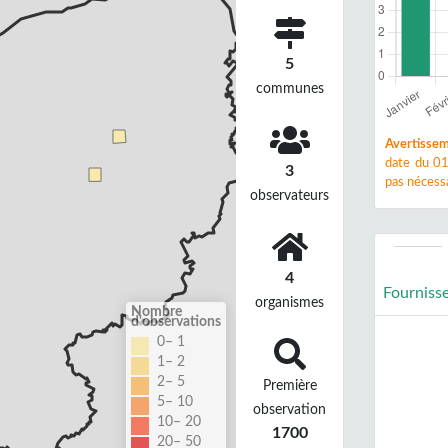
5
communes
Avertissem
date du 01
3
pas nécessa
observateurs
4
Fourniss
organismes
Nombre
d'observations
0– 1
1– 2
2– 5
Première
5– 10
observation
10– 20
1700
20– 50