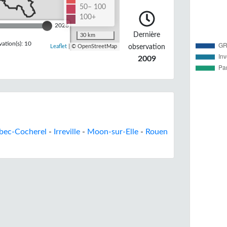
50– 100
100+
2026
Dernière
30 km
ation(s): 10
observation
Leaflet
| © OpenStreetMap
2009
bec-Cocherel
-
Irreville
-
Moon-sur-Elle
-
Rouen