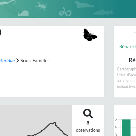
)
Réparti
Ré
ateridae
Sous-Famille :
Cartographi
l'état d'a
au niveau
exhaustive
8
observations