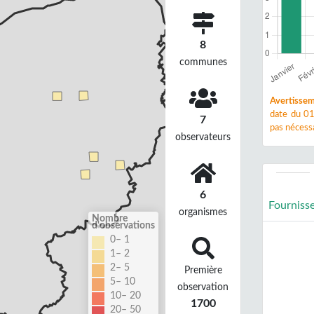
8
communes
Avertissem
date du 01
7
pas nécessa
observateurs
6
Fourniss
organismes
Nombre
d'observations
0– 1
1– 2
2– 5
Première
5– 10
observation
10– 20
1700
20– 50