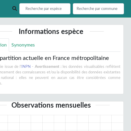
Informations espèce
tion
Synonymes
partition actuelle en France métropolitaine
e issue de l'
INPN
-
Avertissement :
les données visualisables reflètent
vancement des connaissances et/ou la disponibilité des données existantes
 national : elles ne peuvent en aucun cas être considérées comme
s.
Observations mensuelles