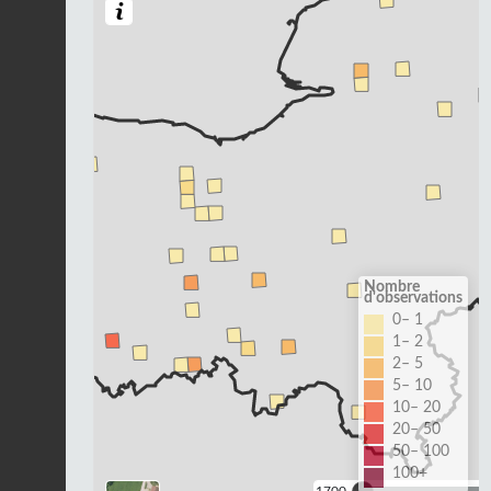
Nombre
d'observations
0– 1
1– 2
2– 5
5– 10
10– 20
20– 50
50– 100
100+