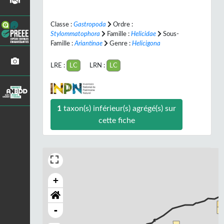
Classe :
Gastropoda
Ordre :
Stylommatophora
Famille :
Helicidae
Sous-
Famille :
Ariantinae
Genre :
Helicigona
LRE :
LC
LRN :
LC
1
taxon(s) inférieur(s) agrégé(s) sur
cette fiche
+
-