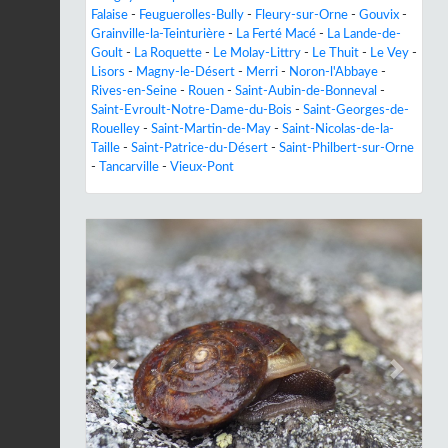
Falaise
-
Feuguerolles-Bully
-
Fleury-sur-Orne
-
Gouvix
-
Grainville-la-Teinturière
-
La Ferté Macé
-
La Lande-de-
Goult
-
La Roquette
-
Le Molay-Littry
-
Le Thuit
-
Le Vey
-
Lisors
-
Magny-le-Désert
-
Merri
-
Noron-l'Abbaye
-
Rives-en-Seine
-
Rouen
-
Saint-Aubin-de-Bonneval
-
Saint-Evroult-Notre-Dame-du-Bois
-
Saint-Georges-de-
Rouelley
-
Saint-Martin-de-May
-
Saint-Nicolas-de-la-
Taille
-
Saint-Patrice-du-Désert
-
Saint-Philbert-sur-Orne
-
Tancarville
-
Vieux-Pont
Previous
Next