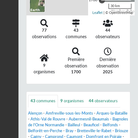
1700
30 km
Nombre d'observ
Leaflet
| © OpenStreetMap
77
43
44
observations
communes
observateurs
Première
Dernière
9
observation
observation
organismes
1700
2025
43
communes
9
organismes
44
observateurs
Alençon
-
Amfreville-sous-les-Monts
-
Arques-la-Bataille
-
Athis-Val de Rouvre
-
Aubermesnil-Beaumais
-
Bagnoles
de l'Orne Normandie
-
Bailleul
-
Beauficel
-
Belfonds
-
Belforêt-en-Perche
-
Bray
-
Bretteville-le-Rabet
-
Briouze
-
Cagny
-
Camprond
-
Caumont
-
Domfront en Poiraie
-