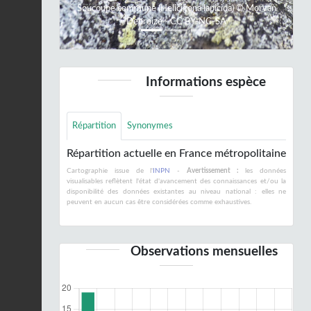
Soucoupe commune (Helicigona lapicida) © Morvan
Debroize - CC BY-NC-SA
Informations espèce
Répartition
Synonymes
Répartition actuelle en France métropolitaine
Cartographie issue de l'
INPN
-
Avertissement :
les données
visualisables reflètent l'état d'avancement des connaissances et/ou la
disponibilité des données existantes au niveau national : elles ne
peuvent en aucun cas être considérées comme exhaustives.
Observations mensuelles