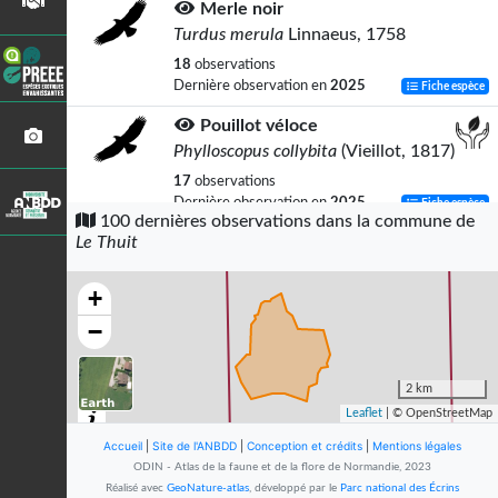
Merle noir
Turdus merula
Linnaeus, 1758
18
observations
Dernière observation en
2025
Fiche espèce
Pouillot véloce
Phylloscopus collybita
(Vieillot, 1817)
17
observations
Dernière observation en
2025
Fiche espèce
100 dernières observations dans la commune de
Le Thuit
Pinson des arbres
Fringilla coelebs
Linnaeus, 1758
+
15
observations
Dernière observation en
2025
Fiche espèce
−
Fluoré (Le)
Colias alfacariensis
Ribbe, 1905
2 km
Leaflet
| © OpenStreetMap
14
observations
Dernière observation en
2025
Fiche espèce
Accueil
|
Site de l'ANBDD
|
Conception et crédits
|
Mentions légales
ODIN - Atlas de la faune et de la flore de Normandie, 2023
Faucon pèlerin
Réalisé avec
GeoNature-atlas
, développé par le
Parc national des Écrins