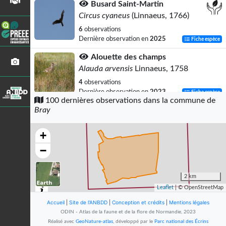
Busard Saint-Martin
Circus cyaneus
(Linnaeus, 1766)
6
observations
Dernière observation en
2025
Fiche espèce
Alouette des champs
Alauda arvensis
Linnaeus, 1758
4
observations
Dernière observation en
2023
Fiche espèce
100 dernières observations dans la commune de
Bray
Corneille noire
Corvus corone
Linnaeus, 1758
+
4
observations
Dernière observation en
2023
Fiche espèce
−
Crapaud commun (Le)
Bufo bufo
(Linnaeus, 1758)
2 km
Leaflet
| © OpenStreetMap
3
observations
Dernière observation en
2022
Fiche espèce
Accueil
|
Site de l'ANBDD
|
Conception et crédits
|
Mentions légales
ODIN - Atlas de la faune et de la flore de Normandie, 2023
Hirondelle rustique
Réalisé avec
GeoNature-atlas
, développé par le
Parc national des Écrins