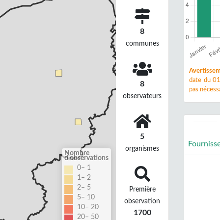
8
communes
Avertissem
date du 01
8
pas nécessa
observateurs
5
Fourniss
organismes
Nombre
d'observations
0– 1
1– 2
2– 5
Première
5– 10
observation
10– 20
1700
20– 50