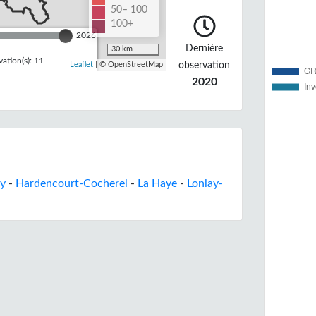
50– 100
100+
2026
Dernière
30 km
ation(s): 11
observation
Leaflet
| © OpenStreetMap
2020
y
-
Hardencourt-Cocherel
-
La Haye
-
Lonlay-