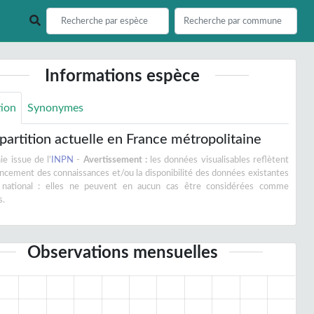
Informations espèce
tion
Synonymes
partition actuelle en France métropolitaine
e issue de l'
INPN
-
Avertissement :
les données visualisables reflètent
vancement des connaissances et/ou la disponibilité des données existantes
 national : elles ne peuvent en aucun cas être considérées comme
s.
Observations mensuelles