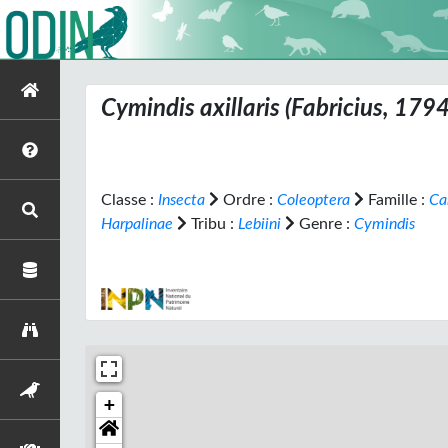
Cymindis axillaris
(Fabricius, 1794
Classe :
Insecta
Ordre :
Coleoptera
Famille :
Ca
Harpalinae
Tribu :
Lebiini
Genre :
Cymindis
+