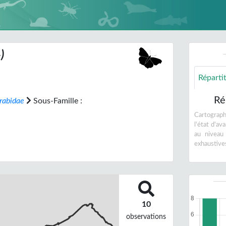
)
Réparti
Ré
rabidae
Sous-Famille :
Cartographi
l'état d'a
au niveau
exhaustive
10
observations