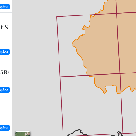
spèce
at &
spèce
758)
spèce
)
spèce