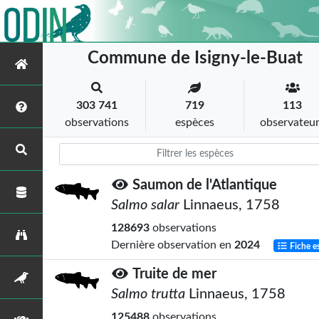
Commune de Isigny-le-Buat
303 741
719
113
observations
espèces
observateu
Saumon de l'Atlantique
Salmo salar
Linnaeus, 1758
128693
observations
Dernière observation en
2024
Fiche e
Truite de mer
Salmo trutta
Linnaeus, 1758
125488
observations