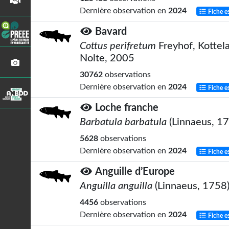
Dernière observation en
2024
Fiche e
Bavard
Cottus perifretum
Freyhof, Kottel
Nolte, 2005
30762
observations
Dernière observation en
2024
Fiche e
Loche franche
Barbatula barbatula
(Linnaeus, 1
5628
observations
Dernière observation en
2024
Fiche e
Anguille d’Europe
Anguilla anguilla
(Linnaeus, 1758
4456
observations
Dernière observation en
2024
Fiche e