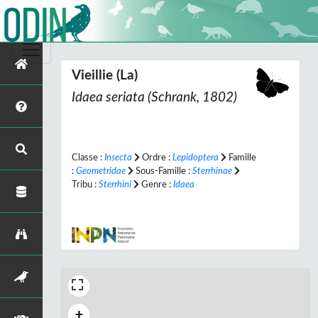
Vieillie (La)
Idaea seriata
(Schrank, 1802)
Classe :
Insecta
Ordre :
Lepidoptera
Famille
:
Geometridae
Sous-Famille :
Sterrhinae
Tribu :
Sterrhini
Genre :
Idaea
+