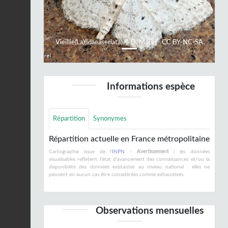
Vieillie(La)(Idaeaseriata) © D. Morel - CC BY-NC-SA
Informations espèce
Répartition
Synonymes
Répartition actuelle en France métropolitaine
Cartographie issue de l'
INPN
-
Avertissement :
les données
visualisables reflètent l'état d'avancement des connaissances et/ou la
disponibilité des données existantes au niveau national : elles ne
peuvent en aucun cas être considérées comme exhaustives.
Observations mensuelles