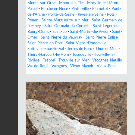
Monts-sur-Orne
-
Moon-sur-Elle
-
Morville-le-Héron
-
Paluel
-
Perche en Nocé
-
Pinterville
-
Plumetot
-
Pont-
de-l'Arche
-
Porte-de-Seine
-
Rives-en-Seine
-
Rots
-
Rouen
-
Sainte-Marguerite-sur-Mer
-
Saint-Germain-de-
Fresney
-
Saint-Germain-du-Corbéis
-
Saint-Léger-du-
Bourg-Denis
-
Saint-Lô
-
Saint-Martin-du-Vivier
-
Saint-
Omer
-
Saint-Pierre-du-Vauvray
-
Saint-Pierre-Église
-
Saint-Pierre-en-Port
-
Saint-Vigor-d'Ymonville
-
Sotteville-sous-le-Val
-
Terres de Bord
-
Thue et Mue
-
Thury-Harcourt-le-Hom
-
Tocqueville
-
Tourville-la-
Rivière
-
Tréprel
-
Trouville-sur-Mer
-
Vacognes-Neuilly
-
Val-de-Reuil
-
Valognes
-
Vieux-Manoir
-
Vieux-Pont
Previous
Next