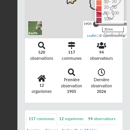
10– 20
20– 50
50– 100
100+
1905
30 km
Nombre d'observa
Leaflet
| © OpenStreetMap
520
117
94
observations
communes
observateurs
Première
Dernière
12
observation
observation
organismes
1905
2026
117
communes
12
organismes
94
observateurs