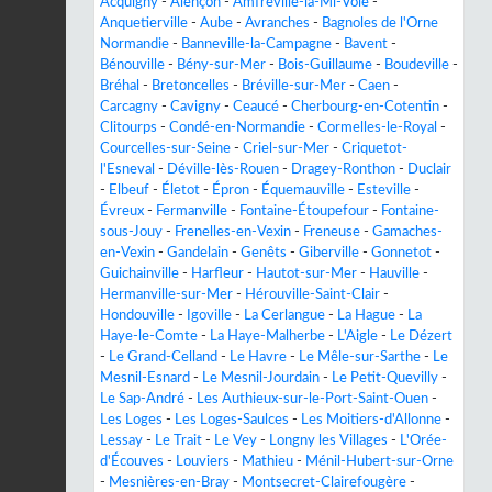
Acquigny
-
Alençon
-
Amfreville-la-Mi-Voie
-
Anquetierville
-
Aube
-
Avranches
-
Bagnoles de l'Orne
Normandie
-
Banneville-la-Campagne
-
Bavent
-
Bénouville
-
Bény-sur-Mer
-
Bois-Guillaume
-
Boudeville
-
Bréhal
-
Bretoncelles
-
Bréville-sur-Mer
-
Caen
-
Carcagny
-
Cavigny
-
Ceaucé
-
Cherbourg-en-Cotentin
-
Clitourps
-
Condé-en-Normandie
-
Cormelles-le-Royal
-
Courcelles-sur-Seine
-
Criel-sur-Mer
-
Criquetot-
l'Esneval
-
Déville-lès-Rouen
-
Dragey-Ronthon
-
Duclair
-
Elbeuf
-
Életot
-
Épron
-
Équemauville
-
Esteville
-
Évreux
-
Fermanville
-
Fontaine-Étoupefour
-
Fontaine-
sous-Jouy
-
Frenelles-en-Vexin
-
Freneuse
-
Gamaches-
en-Vexin
-
Gandelain
-
Genêts
-
Giberville
-
Gonnetot
-
Guichainville
-
Harfleur
-
Hautot-sur-Mer
-
Hauville
-
Hermanville-sur-Mer
-
Hérouville-Saint-Clair
-
Hondouville
-
Igoville
-
La Cerlangue
-
La Hague
-
La
Haye-le-Comte
-
La Haye-Malherbe
-
L'Aigle
-
Le Dézert
-
Le Grand-Celland
-
Le Havre
-
Le Mêle-sur-Sarthe
-
Le
Mesnil-Esnard
-
Le Mesnil-Jourdain
-
Le Petit-Quevilly
-
Le Sap-André
-
Les Authieux-sur-le-Port-Saint-Ouen
-
Les Loges
-
Les Loges-Saulces
-
Les Moitiers-d'Allonne
-
Lessay
-
Le Trait
-
Le Vey
-
Longny les Villages
-
L'Orée-
d'Écouves
-
Louviers
-
Mathieu
-
Ménil-Hubert-sur-Orne
-
Mesnières-en-Bray
-
Montsecret-Clairefougère
-