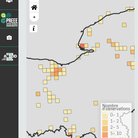
-
Nombre
d'observations
0– 1
1– 2
2– 5
5– 10