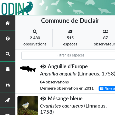
Commune de Duclair
2 480
515
87
observations
espèces
observateu
Anguille d’Europe
Anguilla anguilla
(Linnaeus, 1758
84
observations
Dernière observation en
2011
Fiche e
Mésange bleue
Cyanistes caeruleus
(Linnaeus,
1758)