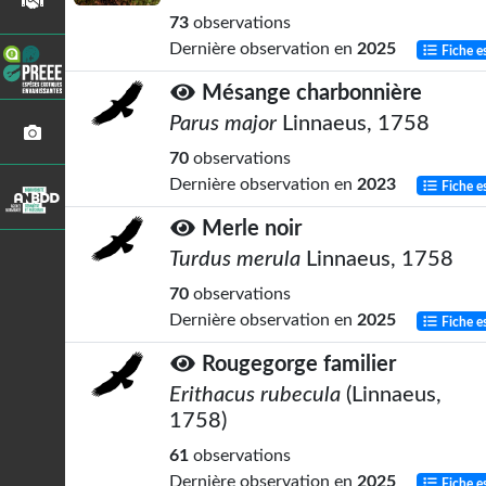
73
observations
Dernière observation en
2025
Fiche e
Mésange charbonnière
Parus major
Linnaeus, 1758
70
observations
Dernière observation en
2023
Fiche e
Merle noir
Turdus merula
Linnaeus, 1758
70
observations
Dernière observation en
2025
Fiche e
Rougegorge familier
Erithacus rubecula
(Linnaeus,
1758)
61
observations
Dernière observation en
2025
Fiche e