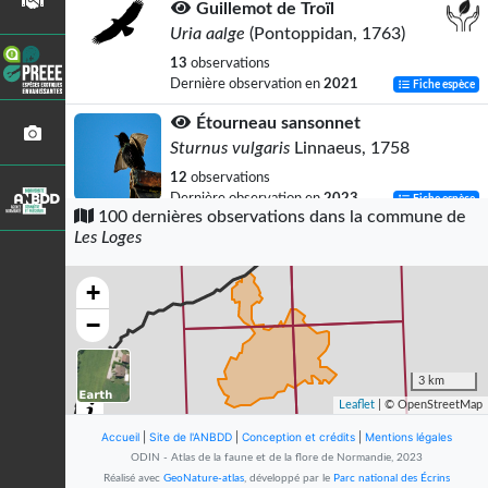
Guillemot de Troïl
Uria aalge
(Pontoppidan, 1763)
13
observations
Dernière observation en
2021
Fiche espèce
Étourneau sansonnet
Sturnus vulgaris
Linnaeus, 1758
12
observations
Dernière observation en
2023
Fiche espèce
100 dernières observations dans la commune de
Les Loges
Hérisson d'Europe
Erinaceus europaeus
Linnaeus, 1758
+
12
observations
Dernière observation en
2025
Fiche espèce
−
Goéland argenté
Larus argentatus
Pontoppidan, 1763
3 km
Leaflet
| © OpenStreetMap
10
observations
Dernière observation en
2023
Fiche espèce
Accueil
|
Site de l'ANBDD
|
Conception et crédits
|
Mentions légales
ODIN - Atlas de la faune et de la flore de Normandie, 2023
Pigeon ramier
Réalisé avec
GeoNature-atlas
, développé par le
Parc national des Écrins