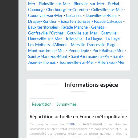
Mer
-
Blainville-sur-Mer
-
Blonville-sur-Mer
-
Bréhal
-
Cabourg
-
Cherbourg-en-Cotentin
-
Colleville-sur-Mer
-
Coudeville-sur-Mer
-
Créances
-
Donville-les-Bains
-
Dragey-Ronthon
-
Eaux territoriales - Façade Calvados
-
Eaux territoriales - Façade Manche
-
Genêts
-
Gonfreville-l'Orcher
-
Gouville-sur-Mer
-
Granville
-
Hauteville-sur-Mer
-
Jullouville
-
La Hague
-
La Haye
-
Les Moitiers-d'Allonne
-
Merville-Franceville-Plage
-
Montmartin-sur-Mer
-
Pennedepie
-
Port-Bail-sur-Mer
-
Sainte-Marie-du-Mont
-
Saint-Germain-sur-Ay
-
Saint-
Jean-le-Thomas
-
Tourneville-sur-Mer
-
Villers-sur-Mer
Informations espèce
Répartition
Synonymes
Répartition actuelle en France métropolitaine
Cartographie issue de l'
INPN
-
Avertissement :
les données
visualisables reflètent l'état d'avancement des connaissances et/ou la
disponibilité des données existantes au niveau national : elles ne