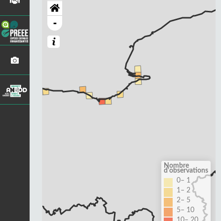
-
Nombre
d'observations
0– 1
1– 2
2– 5
5– 10
10– 20