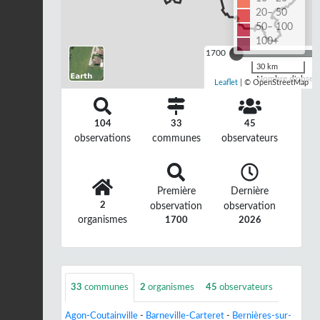
20– 50
50– 100
100+
1700
30 km
Nombre d'observa
Leaflet
| © OpenStreetMap
104
33
45
observations
communes
observateurs
Première
Dernière
2
observation
observation
organismes
1700
2026
33
communes
2
organismes
45
observateurs
Agon-Coutainville
-
Barneville-Carteret
-
Bernières-sur-