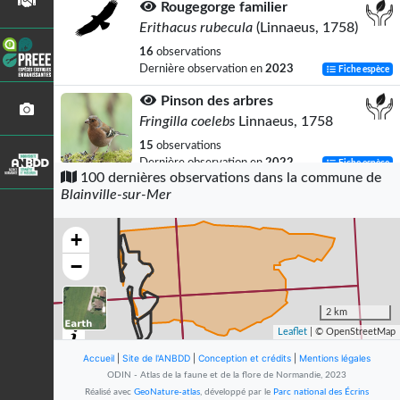
Rougegorge familier
Erithacus rubecula
(Linnaeus, 1758)
16
observations
Dernière observation en
2023
Fiche espèce
Pinson des arbres
Fringilla coelebs
Linnaeus, 1758
15
observations
Dernière observation en
2022
Fiche espèce
100 dernières observations dans la commune de
Blainville-sur-Mer
Lézard des murailles (Le)
Podarcis muralis
(Laurenti, 1768)
+
14
observations
Dernière observation en
2024
Fiche espèce
−
Gravelot à collier interrompu
Charadrius alexandrinus
Linnaeus,
2 km
1758
Leaflet
| © OpenStreetMap
13
observations
Accueil
|
Site de l'ANBDD
|
Conception et crédits
|
Mentions légales
Dernière observation en
2023
Fiche espèce
ODIN - Atlas de la faune et de la flore de Normandie, 2023
Réalisé avec
GeoNature-atlas
, développé par le
Parc national des Écrins
Pigeon ramier