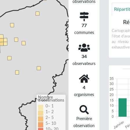
observations
Réparti
Ré
77
Cartographi
communes
l'état d'a
au niveau
exhaustive
34
observateurs
4
organismes
Nombre
d'observations
0– 1
1– 2
2– 5
Première
5– 10
observation
10– 20