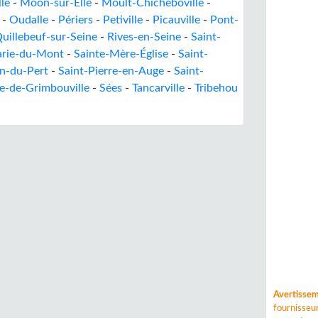
le
-
Moon-sur-Elle
-
Moult-Chicheboville
-
-
Oudalle
-
Périers
-
Petiville
-
Picauville
-
Pont-
uillebeuf-sur-Seine
-
Rives-en-Seine
-
Saint-
arie-du-Mont
-
Sainte-Mère-Église
-
Saint-
n-du-Pert
-
Saint-Pierre-en-Auge
-
Saint-
ce-de-Grimbouville
-
Sées
-
Tancarville
-
Tribehou
Avertisse
fournisse