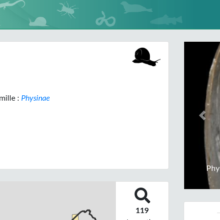
ille :
Physinae
Prev
Phy
119