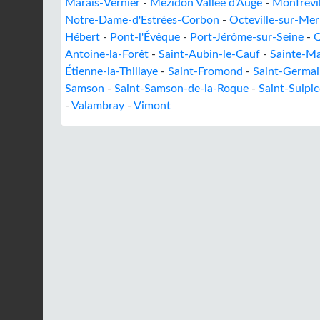
Marais-Vernier
-
Mézidon Vallée d'Auge
-
Monfrévil
Notre-Dame-d'Estrées-Corbon
-
Octeville-sur-Mer
Hébert
-
Pont-l'Évêque
-
Port-Jérôme-sur-Seine
-
Q
Antoine-la-Forêt
-
Saint-Aubin-le-Cauf
-
Sainte-M
Étienne-la-Thillaye
-
Saint-Fromond
-
Saint-Germai
Samson
-
Saint-Samson-de-la-Roque
-
Saint-Sulpi
-
Valambray
-
Vimont