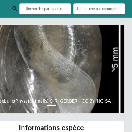
ious
Next
sebulle(Physafontinalis) © R. GERBER - CC BY-NC-SA
Informations espèce