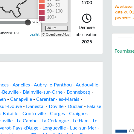
1700
20– 50
Avertissem
50– 100
date du 01
100+
pas nécessa
2026
Dernière
30 km
tion(s): 131
observation
Leaflet
| © OpenStreetMap
2025
Fourniss
nces
-
Asnelles
-
Aubry-le-Panthou
-
Audouville-
e-Beuville
-
Blainville-sur-Orne
-
Bonnebosq
-
aen
-
Canapville
-
Carentan-les-Marais
-
-sur-Douve
-
Danestal
-
Doville
-
Duclair
-
Falaise
 Bataille
-
Gonfreville
-
Gorges
-
Graignes-
ouville
-
La Cambe
-
La Cerlangue
-
Le Ham
-
Le
ivarot-Pays-d'Auge
-
Longueville
-
Luc-sur-Mer
-