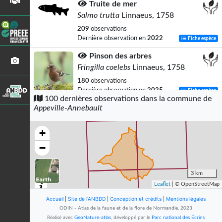
Truite de mer
Salmo trutta
Linnaeus, 1758
209
observations
Dernière observation en
2022
Fiche espèce
Pinson des arbres
Fringilla coelebs
Linnaeus, 1758
180
observations
Dernière observation en
2025
Fiche espèce
100 dernières observations dans la commune de
Appeville-Annebault
Pigeon ramier
Columba palumbus
Linnaeus, 1758
+
162
observations
Dernière observation en
2025
Fiche espèce
−
Troglodyte mignon
Troglodytes troglodytes
(Linnaeus,
3 km
1758)
Leaflet
| © OpenStreetMap
157
observations
Accueil
|
Site de l'ANBDD
|
Conception et crédits
|
Mentions légales
Dernière observation en
2025
Fiche espèce
ODIN - Atlas de la faune et de la flore de Normandie, 2023
Réalisé avec
GeoNature-atlas
, développé par le
Parc national des Écrins
Bécasse des bois