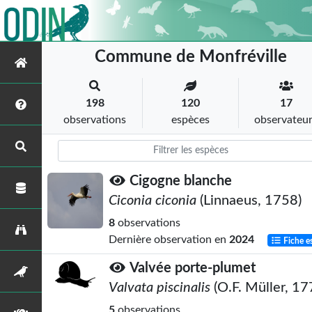
Commune de Monfréville
198
120
17
observations
espèces
observateu
Cigogne blanche
Ciconia ciconia
(Linnaeus, 1758)
8
observations
Dernière observation en
2024
Fiche e
Valvée porte-plumet
Valvata piscinalis
(O.F. Müller, 17
5
observations