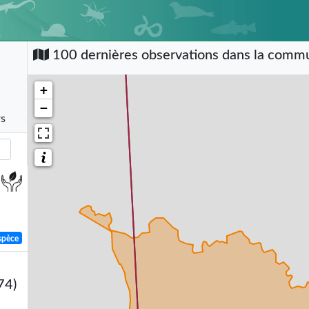
100 dernières observations dans la com
+
−
rs
spèce
74)