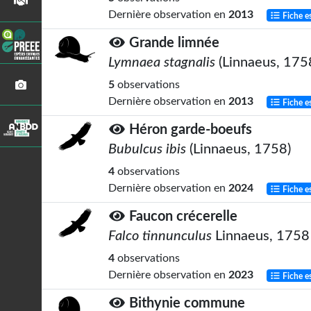
Dernière observation en
2013
Fiche e
Grande limnée
Lymnaea stagnalis
(Linnaeus, 175
5
observations
Dernière observation en
2013
Fiche e
Héron garde-boeufs
Bubulcus ibis
(Linnaeus, 1758)
4
observations
Dernière observation en
2024
Fiche e
Faucon crécerelle
Falco tinnunculus
Linnaeus, 1758
4
observations
Dernière observation en
2023
Fiche e
Bithynie commune