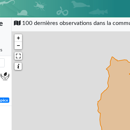
e
100 dernières observations dans la com
+
−
rs
spèce