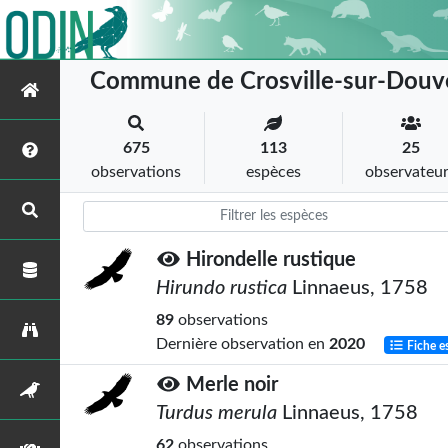
Commune de Crosville-sur-Douv
675
113
25
observations
espèces
observateu
Hirondelle rustique
Hirundo rustica
Linnaeus, 1758
89
observations
Dernière observation en
2020
Fiche e
Merle noir
Turdus merula
Linnaeus, 1758
62
observations