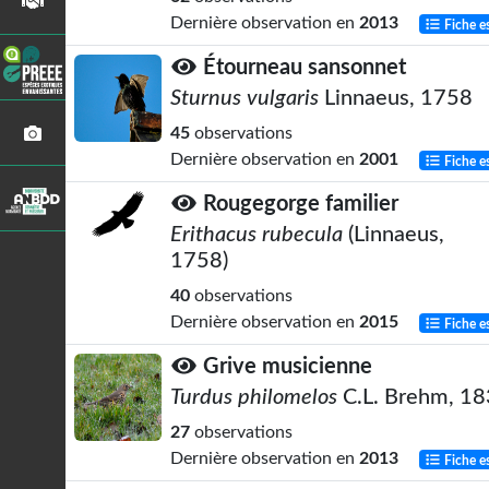
Dernière observation en
2013
Fiche e
Étourneau sansonnet
Sturnus vulgaris
Linnaeus, 1758
45
observations
Dernière observation en
2001
Fiche e
Rougegorge familier
Erithacus rubecula
(Linnaeus,
1758)
40
observations
Dernière observation en
2015
Fiche e
Grive musicienne
Turdus philomelos
C.L. Brehm, 1
27
observations
Dernière observation en
2013
Fiche e