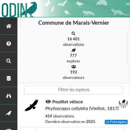
Commune de Marais-Vernier
16 401
observations
777
espèces
192
observateurs
Pouillot véloce
Phylloscopus collybita
(Vieillot, 1817)
459
observations
Dernière observation en
2025
Fiche espèce