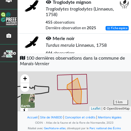
Troglodyte mignon
Troglodytes troglodytes
(Linnaeus,
1758)
455
observations
Dernière observation en
2025
Fiche espèce
Merle noir
Turdus merula
Linnaeus, 1758
446
observations
100 dernières observations dans la commune de
Dernière observation en
2025
Fiche espèce
Marais-Vernier
Pigeon ramier
Columba palumbus
Linnaeus, 1758
+
431
observations
−
Dernière observation en
2025
Fiche espèce
Bouscarle de Cetti
5 km
Cettia cetti
(Temminck, 1820)
Leaflet
| © OpenStreetMap
372
observations
Accueil
|
Site de l'ANBDD
|
Conception et crédits
|
Mentions légales
Dernière observation en
2025
Fiche espèce
ODIN - Atlas de la faune et de la flore de Normandie, 2023
Réalisé avec
GeoNature-atlas
, développé par le
Parc national des Écrins
Phragmite des joncs