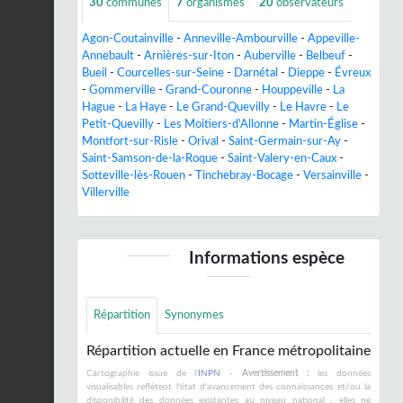
30
communes
7
organismes
20
observateurs
Agon-Coutainville
-
Anneville-Ambourville
-
Appeville-
Annebault
-
Arnières-sur-Iton
-
Auberville
-
Belbeuf
-
Bueil
-
Courcelles-sur-Seine
-
Darnétal
-
Dieppe
-
Évreux
-
Gommerville
-
Grand-Couronne
-
Houppeville
-
La
Hague
-
La Haye
-
Le Grand-Quevilly
-
Le Havre
-
Le
Petit-Quevilly
-
Les Moitiers-d'Allonne
-
Martin-Église
-
Montfort-sur-Risle
-
Orival
-
Saint-Germain-sur-Ay
-
Saint-Samson-de-la-Roque
-
Saint-Valery-en-Caux
-
Sotteville-lès-Rouen
-
Tinchebray-Bocage
-
Versainville
-
Villerville
Informations espèce
Répartition
Synonymes
Répartition actuelle en France métropolitaine
Cartographie issue de l'
INPN
-
Avertissement :
les données
visualisables reflètent l'état d'avancement des connaissances et/ou la
disponibilité des données existantes au niveau national : elles ne