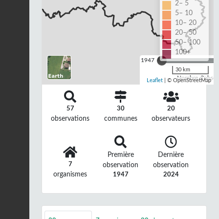
2– 5
5– 10
10– 20
20– 50
50– 100
100+
1947
30 km
Nombre d'observ
Leaflet
| © OpenStreetMap
57
30
20
observations
communes
observateurs
Première
Dernière
7
observation
observation
organismes
1947
2024