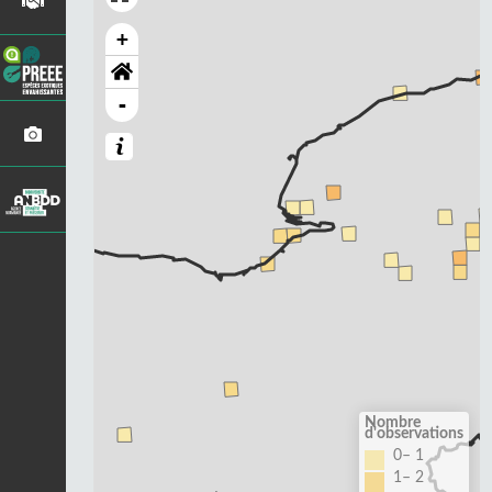
+
-
Nombre
d'observations
0– 1
1– 2