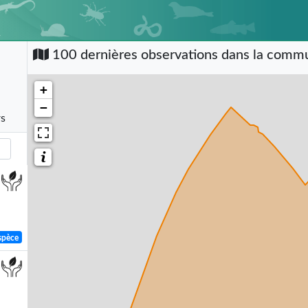
100 dernières observations dans la com
+
−
rs
spèce