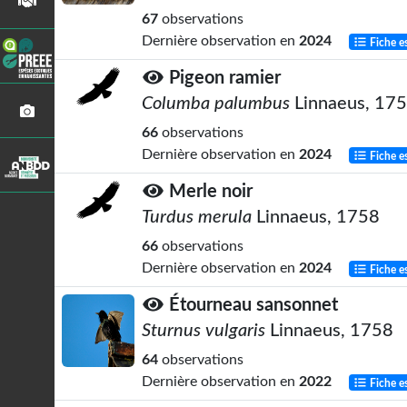
67
observations
Dernière observation en
2024
Fiche e
Pigeon ramier
Columba palumbus
Linnaeus, 17
66
observations
Dernière observation en
2024
Fiche e
Merle noir
Turdus merula
Linnaeus, 1758
66
observations
Dernière observation en
2024
Fiche e
Étourneau sansonnet
Sturnus vulgaris
Linnaeus, 1758
64
observations
Dernière observation en
2022
Fiche e