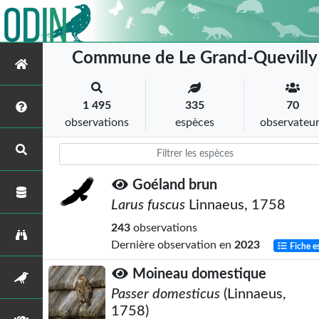
Commune de Le Grand-Quevilly
1 495
335
70
observations
espèces
observateu
Goéland brun
Larus fuscus
Linnaeus, 1758
243
observations
Dernière observation en
2023
Fiche e
Moineau domestique
Passer domesticus
(Linnaeus,
1758)