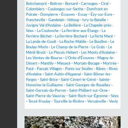
Boischampré
-
Boitron
-
Bursard
-
Carrouges
-
Ciral
-
Colombiers
-
Coulonges-sur-Sarthe
-
Domfront en
Poiraie
-
Dompierre
-
Écouves
-
Essay
-
Ézy-sur-Eure
-
Francheville
-
Gandelain
-
Héloup
-
Ivry-la-Bataille
-
Juvigny Val d'Andaine
-
La Bellière
-
La Chapelle-près-
Sées
-
La Coulonche
-
La Ferrière-aux-Étangs
-
La
Ferrière-Béchet
-
La Ferrière-Bochard
-
La Ferté Macé
-
La Lande-de-Goult
-
La Roche-Mabile
-
Le Bouillon
-
Le
Boulay-Morin
-
Le Champ-de-la-Pierre
-
Le Grais
-
Le
Ménil-Broût
-
Le Plessis-Hébert
-
Les Monts d'Andaine
-
Les Ventes-de-Bourse
-
L'Orée-d'Écouves
-
Magny-le-
Désert
-
Mantilly
-
Mieuxcé
-
Mortain-Bocage
-
Mortrée
-
Pacé
-
Passais Villages
-
Ponts sur Seulles
-
Rânes
-
Rives
d'Andaine
-
Saint-Aubin-d'Appenai
-
Saint-Bômer-les-
Forges
-
Saint-Brice
-
Saint-Céneri-le-Gérei
-
Sainte-
Honorine-la-Guillaume
-
Saint-Georges-de-Rouelley
-
Saint-Gervais-du-Perron
-
Saint-Philbert-sur-Orne
-
Saint-Pierre-du-Vauvray
-
Saint-Roch-sur-Égrenne
-
Sées
-
Tessé-Froulay
-
Tourville-la-Rivière
-
Versainville
-
Vesly