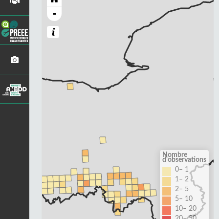
-
Nombre
d'observations
0– 1
1– 2
2– 5
5– 10
10– 20
20– 50