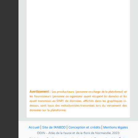
Avertissement :
Les producteurs
(personne en charge de la plateforme)
et
les fournisseurs
(personne ou organisme ayant récupéré les données et les
ayant transmises au SINP)
de données, affichés dans les graphiques ci-
dessus, sont issus des métadonnées transmises lors du versement des
données sur la plateforme.
Accueil
|
Site de l'ANBDD
|
Conception et crédits
|
Mentions légales
ODIN - Atlas de la faune et de la flore de Normandie, 2023