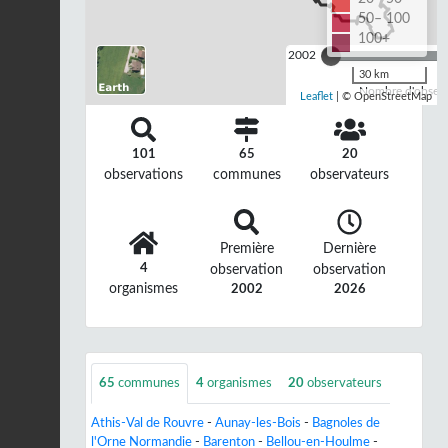
50– 100
100+
2002
30 km
Nombre d'observa
Leaflet
| © OpenStreetMap
101
65
20
observations
communes
observateurs
Première
Dernière
4
observation
observation
organismes
2002
2026
65
communes
4
organismes
20
observateurs
Athis-Val de Rouvre
-
Aunay-les-Bois
-
Bagnoles de
l'Orne Normandie
-
Barenton
-
Bellou-en-Houlme
-