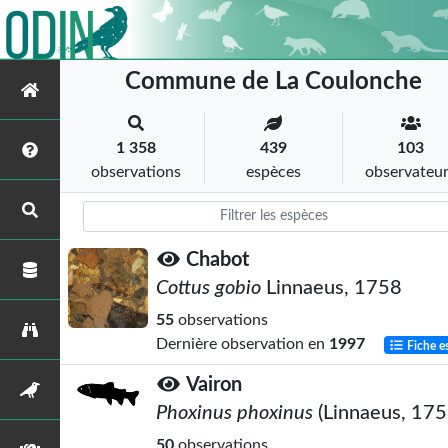
Commune de La Coulonche
1 358
439
103
observations
espèces
observateu
Chabot
Cottus gobio
Linnaeus, 1758
55
observations
Dernière observation en
1997
Fiche e
Vairon
Phoxinus phoxinus
(Linnaeus, 175
50
observations