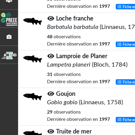
Dernière observation en
1997
Fiche e
Loche franche
Barbatula barbatula
(Linnaeus, 1
48
observations
Dernière observation en
1997
Fiche e
Lamproie de Planer
Lampetra planeri
(Bloch, 1784)
31
observations
Dernière observation en
1997
Fiche e
Goujon
Gobio gobio
(Linnaeus, 1758)
29
observations
Dernière observation en
1997
Fiche e
Truite de mer