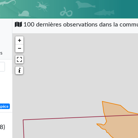
100 dernières observations dans la com
+
−
rs
spèce
8)