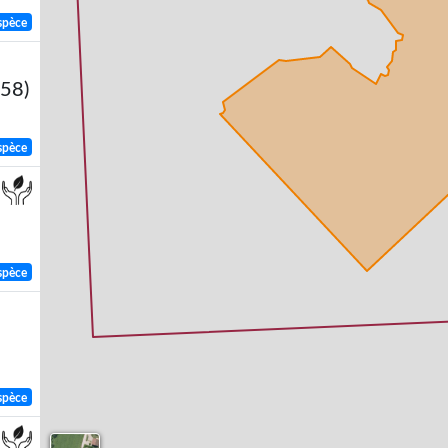
spèce
758)
spèce
spèce
spèce