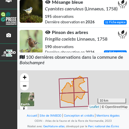
Mésange bleue
Cyanistes caeruleus
(Linnaeus, 1758)
195
observations
Dernière observation en
2026
Fiche espèce
Pinson des arbres
Fringilla coelebs
Linnaeus, 1758
190
observations
Dernière observation en
2026
Fiche espèce
100 dernières observations dans la commune de
Boischampré
Chardonneret élégant
Carduelis carduelis
(Linnaeus, 1758)
+
181
observations
Dernière observation en
2026
Fiche espèce
−
Verdier d'Europe
Chloris chloris
(Linnaeus, 1758)
10 km
Leaflet
| © OpenStreetMap
155
observations
Dernière observation en
2025
Fiche espèce
Accueil
|
Site de l'ANBDD
|
Conception et crédits
|
Mentions légales
ODIN - Atlas de la faune et de la flore de Normandie, 2023
Sittelle torchepot
Réalisé avec
GeoNature-atlas
, développé par le
Parc national des Écrins