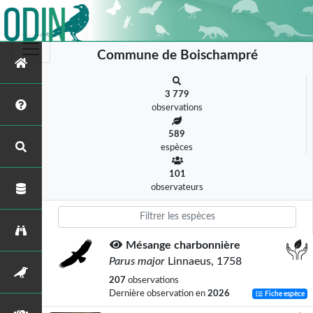
Commune de Boischampré
3 779
observations
589
espèces
101
observateurs
Mésange charbonnière
Parus major
Linnaeus, 1758
207
observations
Dernière observation en
2026
Fiche espèce