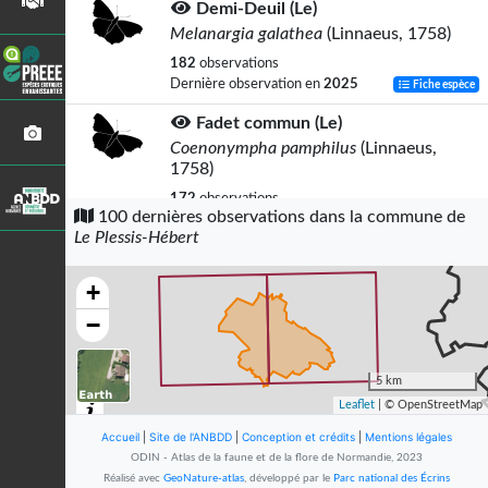
Demi-Deuil (Le)
Melanargia galathea
(Linnaeus, 1758)
182
observations
Dernière observation en
2025
Fiche espèce
Fadet commun (Le)
Coenonympha pamphilus
(Linnaeus,
1758)
172
observations
100 dernières observations dans la commune de
Dernière observation en
2025
Fiche espèce
Le Plessis-Hébert
Myrtil (Le)
Maniola jurtina
(Linnaeus, 1758)
+
136
observations
−
Dernière observation en
2025
Fiche espèce
Argus bleu-nacré (L')
5 km
Lysandra coridon
(Poda, 1761)
Leaflet
| © OpenStreetMap
127
observations
Accueil
|
Site de l'ANBDD
|
Conception et crédits
|
Mentions légales
Dernière observation en
2025
Fiche espèce
ODIN - Atlas de la faune et de la flore de Normandie, 2023
Réalisé avec
GeoNature-atlas
, développé par le
Parc national des Écrins
-