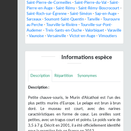
Saint-Pierre-de-Cormeilles
-
Saint-Pierre-du-Val
-
Saint-
Pierre-en-Auge
-
Saint-Rémy
-
Saint-Rémy-Boscrocourt
-
Saint-Roch-sur-Égrenne
-
Saint-Siméon
-
Sap-en-Auge
-
Sarceaux
-
Soumont-Saint-Quentin
-
Tanville
-
Tourouvre
au Perche
-
Tourville-la-Rivière
-
Tourville-sur-Pont-
Audemer
-
Treis-Sants-en-Ouche
-
Valorbiquet
-
Varaville
-
Vaunoise
-
Versainville
-
Victot-en-Auge
-
Vimoutiers
Informations espèce
Description
Répartition
Synonymes
Description :
Petite chauve-souris, le Murin d’Alcathoé est l’un des
plus petits murins d’Europe. Le pelage est brun à brun
doré. Le museau est court, avec des narines
caractéristiques en forme de cœur. Les oreilles sont
petites, avec un tragus court et pointu. Le poids varie de
3,5 à 7 g. Décrit en 2001, il a été officiellement identifié