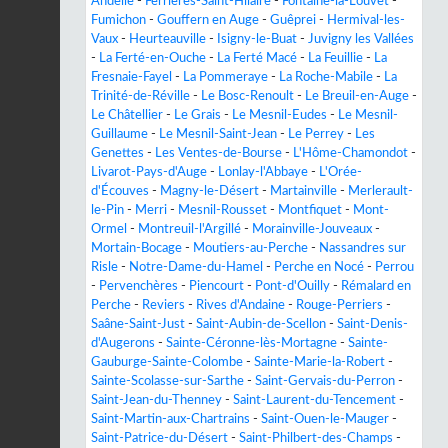
Andelle
-
Ferrières-Saint-Hilaire
-
Fontaine-la-Louvet
-
Fumichon
-
Gouffern en Auge
-
Guêprei
-
Hermival-les-
Vaux
-
Heurteauville
-
Isigny-le-Buat
-
Juvigny les Vallées
-
La Ferté-en-Ouche
-
La Ferté Macé
-
La Feuillie
-
La
Fresnaie-Fayel
-
La Pommeraye
-
La Roche-Mabile
-
La
Trinité-de-Réville
-
Le Bosc-Renoult
-
Le Breuil-en-Auge
-
Le Châtellier
-
Le Grais
-
Le Mesnil-Eudes
-
Le Mesnil-
Guillaume
-
Le Mesnil-Saint-Jean
-
Le Perrey
-
Les
Genettes
-
Les Ventes-de-Bourse
-
L'Hôme-Chamondot
-
Livarot-Pays-d'Auge
-
Lonlay-l'Abbaye
-
L'Orée-
d'Écouves
-
Magny-le-Désert
-
Martainville
-
Merlerault-
le-Pin
-
Merri
-
Mesnil-Rousset
-
Montfiquet
-
Mont-
Ormel
-
Montreuil-l'Argillé
-
Morainville-Jouveaux
-
Mortain-Bocage
-
Moutiers-au-Perche
-
Nassandres sur
Risle
-
Notre-Dame-du-Hamel
-
Perche en Nocé
-
Perrou
-
Pervenchères
-
Piencourt
-
Pont-d'Ouilly
-
Rémalard en
Perche
-
Reviers
-
Rives d'Andaine
-
Rouge-Perriers
-
Saâne-Saint-Just
-
Saint-Aubin-de-Scellon
-
Saint-Denis-
d'Augerons
-
Sainte-Céronne-lès-Mortagne
-
Sainte-
Gauburge-Sainte-Colombe
-
Sainte-Marie-la-Robert
-
Sainte-Scolasse-sur-Sarthe
-
Saint-Gervais-du-Perron
-
Saint-Jean-du-Thenney
-
Saint-Laurent-du-Tencement
-
Saint-Martin-aux-Chartrains
-
Saint-Ouen-le-Mauger
-
Saint-Patrice-du-Désert
-
Saint-Philbert-des-Champs
-