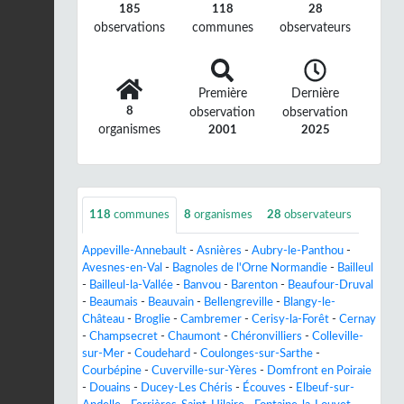
185
118
28
observations
communes
observateurs
Première
Dernière
8
observation
observation
organismes
2001
2025
118
communes
8
organismes
28
observateurs
Appeville-Annebault
-
Asnières
-
Aubry-le-Panthou
-
Avesnes-en-Val
-
Bagnoles de l'Orne Normandie
-
Bailleul
-
Bailleul-la-Vallée
-
Banvou
-
Barenton
-
Beaufour-Druval
-
Beaumais
-
Beauvain
-
Bellengreville
-
Blangy-le-
Château
-
Broglie
-
Cambremer
-
Cerisy-la-Forêt
-
Cernay
-
Champsecret
-
Chaumont
-
Chéronvilliers
-
Colleville-
sur-Mer
-
Coudehard
-
Coulonges-sur-Sarthe
-
Courbépine
-
Cuverville-sur-Yères
-
Domfront en Poiraie
-
Douains
-
Ducey-Les Chéris
-
Écouves
-
Elbeuf-sur-