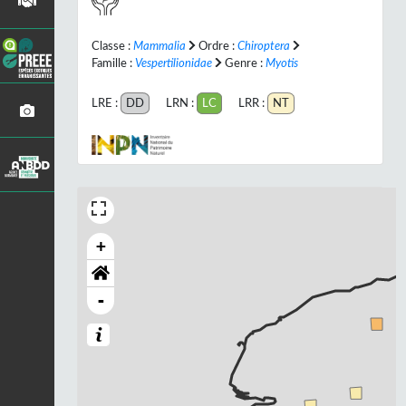
Classe :
Mammalia
Ordre :
Chiroptera
Famille :
Vespertilionidae
Genre :
Myotis
LRE :
DD
LRN :
LC
LRR :
NT
+
-