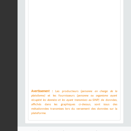
Avertissement :
Les producteurs
(personne en charge de la
plateforme)
et les fournisseurs
(personne ou organisme ayant
récupéré les données et les ayant transmises au SINP)
de données,
affichés dans les graphiques ci-dessus, sont issus des
métadonnées transmises lors du versement des données sur la
plateforme.