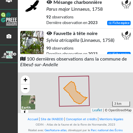
Mésange charbonnière
Parus major
Linnaeus, 1758
92
observations
Dernière observation en
2023
Fiche espèce
Fauvette à tête noire
Sylvia atricapilla
(Linnaeus, 1758)
90
observations
Dernière observation en
2023
Fiche espèce
100 dernières observations dans la commune de
Elbeuf-sur-Andelle
Troglodyte mignon
Troglodytes troglodytes
(Linnaeus,
1758)
+
88
observations
−
Dernière observation en
2023
Fiche espèce
Rousserolle effarvatte
3 km
Acrocephalus scirpaceus
(Hermann,
Leaflet
| © OpenStreetMap
1804)
Accueil
|
Site de l'ANBDD
|
Conception et crédits
|
Mentions légales
78
observations
ODIN - Atlas de la faune et de la flore de Normandie, 2023
Dernière observation en
2023
Fiche espèce
Réalisé avec
GeoNature-atlas
, développé par le
Parc national des Écrins