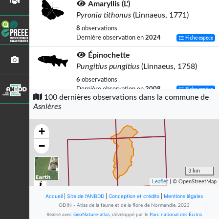
Amaryllis (L')
Pyronia tithonus
(Linnaeus, 1771)
8
observations
Dernière observation en
2024
Fiche espèce
Épinochette
Pungitius pungitius
(Linnaeus, 1758)
6
observations
Dernière observation en
2008
Fiche espèce
100 dernières observations dans la commune de
Asnières
Renard roux
Vulpes vulpes
(Linnaeus, 1758)
+
5
observations
Dernière observation en
2024
Fiche espèce
−
Salamandre tachetée (La)
Salamandra salamandra
(Linnaeus,
3 km
1758)
Leaflet
| © OpenStreetMap
4
observations
Accueil
|
Site de l'ANBDD
|
Conception et crédits
|
Mentions légales
Dernière observation en
2014
Fiche espèce
ODIN - Atlas de la faune et de la flore de Normandie, 2023
Réalisé avec
GeoNature-atlas
, développé par le
Parc national des Écrins
Tircis (Le)