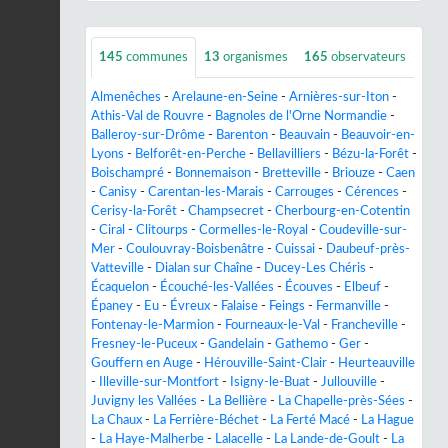
145
communes
13
organismes
165
observateurs
Almenêches
-
Arelaune-en-Seine
-
Arnières-sur-Iton
-
Athis-Val de Rouvre
-
Bagnoles de l'Orne Normandie
-
Balleroy-sur-Drôme
-
Barenton
-
Beauvain
-
Beauvoir-en-
Lyons
-
Belforêt-en-Perche
-
Bellavilliers
-
Bézu-la-Forêt
-
Boischampré
-
Bonnemaison
-
Bretteville
-
Briouze
-
Caen
-
Canisy
-
Carentan-les-Marais
-
Carrouges
-
Cérences
-
Cerisy-la-Forêt
-
Champsecret
-
Cherbourg-en-Cotentin
-
Ciral
-
Clitourps
-
Cormelles-le-Royal
-
Coudeville-sur-
Mer
-
Coulouvray-Boisbenâtre
-
Cuissai
-
Daubeuf-près-
Vatteville
-
Dialan sur Chaîne
-
Ducey-Les Chéris
-
Écaquelon
-
Écouché-les-Vallées
-
Écouves
-
Elbeuf
-
Épaney
-
Eu
-
Évreux
-
Falaise
-
Feings
-
Fermanville
-
Fontenay-le-Marmion
-
Fourneaux-le-Val
-
Francheville
-
Fresney-le-Puceux
-
Gandelain
-
Gathemo
-
Ger
-
Gouffern en Auge
-
Hérouville-Saint-Clair
-
Heurteauville
-
Illeville-sur-Montfort
-
Isigny-le-Buat
-
Jullouville
-
Juvigny les Vallées
-
La Bellière
-
La Chapelle-près-Sées
-
La Chaux
-
La Ferrière-Béchet
-
La Ferté Macé
-
La Hague
-
La Haye-Malherbe
-
Lalacelle
-
La Lande-de-Goult
-
La