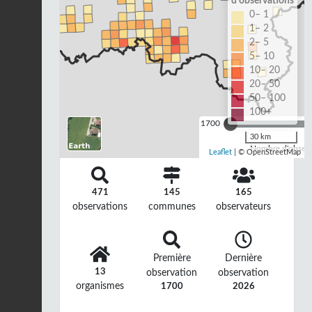
d'observations
0– 1
1– 2
2– 5
5– 10
10– 20
20– 50
50– 100
100+
1700
30 km
Nombre d'observa
Leaflet
| © OpenStreetMap
471
145
165
observations
communes
observateurs
Première
Dernière
13
observation
observation
organismes
1700
2026