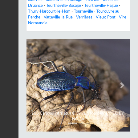
Druance
-
Teurthéville-Bocage
-
Teurthéville-Hague
-
Thury-Harcourt-le-Hom
-
Tourneville
-
Tourouvre au
Perche
-
Vatteville-la-Rue
-
Verrières
-
Vieux-Pont
-
Vire
Normandie
Previous
Next
103 Carabus intricatus © Sylvain Montagner - CC BY-
NC-SA