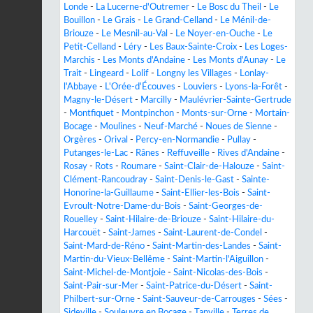
Londe
-
La Lucerne-d'Outremer
-
Le Bosc du Theil
-
Le
Bouillon
-
Le Grais
-
Le Grand-Celland
-
Le Ménil-de-
Briouze
-
Le Mesnil-au-Val
-
Le Noyer-en-Ouche
-
Le
Petit-Celland
-
Léry
-
Les Baux-Sainte-Croix
-
Les Loges-
Marchis
-
Les Monts d'Andaine
-
Les Monts d'Aunay
-
Le
Trait
-
Lingeard
-
Lolif
-
Longny les Villages
-
Lonlay-
l'Abbaye
-
L'Orée-d'Écouves
-
Louviers
-
Lyons-la-Forêt
-
Magny-le-Désert
-
Marcilly
-
Maulévrier-Sainte-Gertrude
-
Montfiquet
-
Montpinchon
-
Monts-sur-Orne
-
Mortain-
Bocage
-
Moulines
-
Neuf-Marché
-
Noues de Sienne
-
Orgères
-
Orival
-
Percy-en-Normandie
-
Pullay
-
Putanges-le-Lac
-
Rânes
-
Reffuveille
-
Rives d'Andaine
-
Rosay
-
Rots
-
Roumare
-
Saint-Clair-de-Halouze
-
Saint-
Clément-Rancoudray
-
Saint-Denis-le-Gast
-
Sainte-
Honorine-la-Guillaume
-
Saint-Ellier-les-Bois
-
Saint-
Evroult-Notre-Dame-du-Bois
-
Saint-Georges-de-
Rouelley
-
Saint-Hilaire-de-Briouze
-
Saint-Hilaire-du-
Harcouët
-
Saint-James
-
Saint-Laurent-de-Condel
-
Saint-Mard-de-Réno
-
Saint-Martin-des-Landes
-
Saint-
Martin-du-Vieux-Bellême
-
Saint-Martin-l'Aiguillon
-
Saint-Michel-de-Montjoie
-
Saint-Nicolas-des-Bois
-
Saint-Pair-sur-Mer
-
Saint-Patrice-du-Désert
-
Saint-
Philbert-sur-Orne
-
Saint-Sauveur-de-Carrouges
-
Sées
-
Sideville
-
Souleuvre en Bocage
-
Tanville
-
Terres de