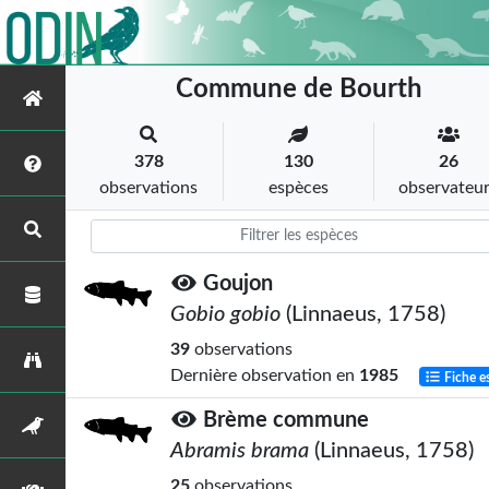
Commune de Bourth
378
130
26
observations
espèces
observateu
Goujon
Gobio gobio
(Linnaeus, 1758)
39
observations
Dernière observation en
1985
Fiche e
Brème commune
Abramis brama
(Linnaeus, 1758)
25
observations