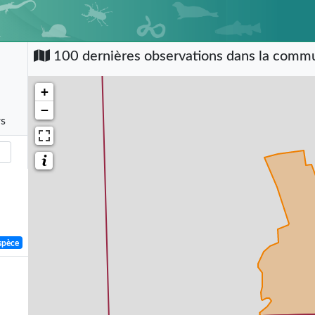
100 dernières observations dans la com
+
−
rs
spèce