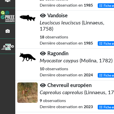
Dernière observation en
1985
Fiche e
Vandoise
Leuciscus leuciscus
(Linnaeus,
1758)
18
observations
Dernière observation en
1985
Fiche e
Ragondin
Myocastor coypus
(Molina, 1782)
10
observations
Dernière observation en
2024
Fiche e
Chevreuil européen
Capreolus capreolus
(Linnaeus, 1
9
observations
Dernière observation en
2023
Fiche e