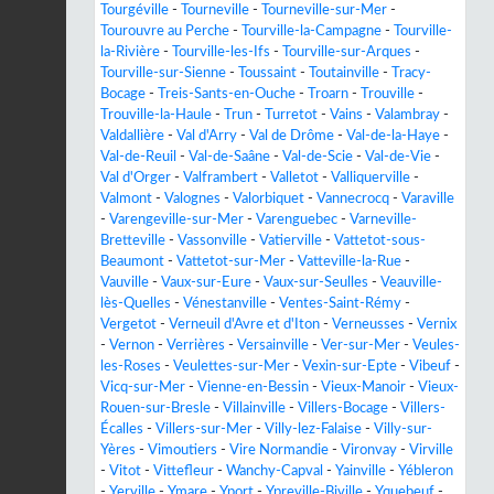
Tourgéville
-
Tourneville
-
Tourneville-sur-Mer
-
Tourouvre au Perche
-
Tourville-la-Campagne
-
Tourville-
la-Rivière
-
Tourville-les-Ifs
-
Tourville-sur-Arques
-
Tourville-sur-Sienne
-
Toussaint
-
Toutainville
-
Tracy-
Bocage
-
Treis-Sants-en-Ouche
-
Troarn
-
Trouville
-
Trouville-la-Haule
-
Trun
-
Turretot
-
Vains
-
Valambray
-
Valdallière
-
Val d'Arry
-
Val de Drôme
-
Val-de-la-Haye
-
Val-de-Reuil
-
Val-de-Saâne
-
Val-de-Scie
-
Val-de-Vie
-
Val d'Orger
-
Valframbert
-
Valletot
-
Valliquerville
-
Valmont
-
Valognes
-
Valorbiquet
-
Vannecrocq
-
Varaville
-
Varengeville-sur-Mer
-
Varenguebec
-
Varneville-
Bretteville
-
Vassonville
-
Vatierville
-
Vattetot-sous-
Beaumont
-
Vattetot-sur-Mer
-
Vatteville-la-Rue
-
Vauville
-
Vaux-sur-Eure
-
Vaux-sur-Seulles
-
Veauville-
lès-Quelles
-
Vénestanville
-
Ventes-Saint-Rémy
-
Vergetot
-
Verneuil d'Avre et d'Iton
-
Verneusses
-
Vernix
-
Vernon
-
Verrières
-
Versainville
-
Ver-sur-Mer
-
Veules-
les-Roses
-
Veulettes-sur-Mer
-
Vexin-sur-Epte
-
Vibeuf
-
Vicq-sur-Mer
-
Vienne-en-Bessin
-
Vieux-Manoir
-
Vieux-
Rouen-sur-Bresle
-
Villainville
-
Villers-Bocage
-
Villers-
Écalles
-
Villers-sur-Mer
-
Villy-lez-Falaise
-
Villy-sur-
Yères
-
Vimoutiers
-
Vire Normandie
-
Vironvay
-
Virville
-
Vitot
-
Vittefleur
-
Wanchy-Capval
-
Yainville
-
Yébleron
-
Yerville
-
Ymare
-
Yport
-
Ypreville-Biville
-
Yquebeuf
-