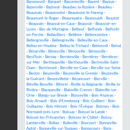
Baromesnil
-
Barquet
-
Basseneville
-
Bavent
-
Bayeux
-
Bazenville
-
Bazinval
-
Beaubec-la-Rosière
-
Beaulieu
-
Beaumais
-
Beaumontel
-
Beaumont-le-Hareng
-
Beaumont-le-Roger
-
Beaurepaire
-
Beaussault
-
Beautot
-
Beauvain
-
Beauval-en-Caux
-
Beauvoir
-
Beauvoir-en-
Lyons
-
Bec-de-Mortagne
-
Belbeuf
-
Belfonds
-
Belforêt-
en-Perche
-
Bellavilliers
-
Bellême
-
Bellencombre
-
Bellengreville
-
Bellengreville
-
Belleville-en-Caux
-
Bellou-en-Houlme
-
Bellou-le-Trichard
-
Belmesnil
-
Belval
-
Bénarville
-
Bénesville
-
Bénouville
-
Bénouville
-
Berd'huis
-
Bernay
-
Bernienville
-
Bernières
-
Bernières-
sur-Mer
-
Bertheauville
-
Berthouville
-
Bertreville-Saint-
Ouen
-
Bertrimont
-
Berville-en-Caux
-
Berville-sur-Seine
-
Beslon
-
Beuzeville
-
Beuzeville-la-Grenier
-
Beuzeville-
la-Guérard
-
Beuzevillette
-
Bézancourt
-
Bierville
-
Biéville-Beuville
-
Bihorel
-
Biville-la-Baignarde
-
Biville-la-
Rivière
-
Blacqueville
-
Blainville-Crevon
-
Blainville-sur-
Orne
-
Blangy-sur-Bresle
-
Blosseville
-
Bois-Anzeray
-
Bois-Arnault
-
Bois-d'Ennebourg
-
Bois-Guilbert
-
Bois-
Guillaume
-
Bois-Himont
-
Bois-l'Évêque
-
Boisney
-
Bois-
Normand-près-Lyre
-
Boissay
-
Boissei-la-Lande
-
Boisset-les-Prévanches
-
Boissey-le-Châtel
-
Boissy-
Lamberville
-
Bolbec
-
Bolleville
-
Boncourt
-
Bonneville-
Aptot
-
Bonneville-sur-Touques
-
Bonsecours
-
Bons-