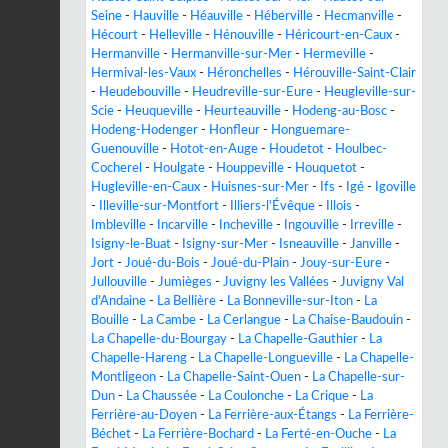
Seine
-
Hauville
-
Héauville
-
Héberville
-
Hecmanville
-
Hécourt
-
Helleville
-
Hénouville
-
Héricourt-en-Caux
-
Hermanville
-
Hermanville-sur-Mer
-
Hermeville
-
Hermival-les-Vaux
-
Héronchelles
-
Hérouville-Saint-Clair
-
Heudebouville
-
Heudreville-sur-Eure
-
Heugleville-sur-
Scie
-
Heuqueville
-
Heurteauville
-
Hodeng-au-Bosc
-
Hodeng-Hodenger
-
Honfleur
-
Honguemare-
Guenouville
-
Hotot-en-Auge
-
Houdetot
-
Houlbec-
Cocherel
-
Houlgate
-
Houppeville
-
Houquetot
-
Hugleville-en-Caux
-
Huisnes-sur-Mer
-
Ifs
-
Igé
-
Igoville
-
Illeville-sur-Montfort
-
Illiers-l'Évêque
-
Illois
-
Imbleville
-
Incarville
-
Incheville
-
Ingouville
-
Irreville
-
Isigny-le-Buat
-
Isigny-sur-Mer
-
Isneauville
-
Janville
-
Jort
-
Joué-du-Bois
-
Joué-du-Plain
-
Jouy-sur-Eure
-
Jullouville
-
Jumièges
-
Juvigny les Vallées
-
Juvigny Val
d'Andaine
-
La Bellière
-
La Bonneville-sur-Iton
-
La
Bouille
-
La Cambe
-
La Cerlangue
-
La Chaise-Baudouin
-
La Chapelle-du-Bourgay
-
La Chapelle-Gauthier
-
La
Chapelle-Hareng
-
La Chapelle-Longueville
-
La Chapelle-
Montligeon
-
La Chapelle-Saint-Ouen
-
La Chapelle-sur-
Dun
-
La Chaussée
-
La Coulonche
-
La Crique
-
La
Ferrière-au-Doyen
-
La Ferrière-aux-Étangs
-
La Ferrière-
Béchet
-
La Ferrière-Bochard
-
La Ferté-en-Ouche
-
La