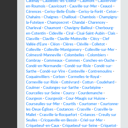
Catenay
-
Caudebec-lès-Elbeuf
-
Caumont
-
Cauverville-
en-Roumois
-
Cauvicourt
-
Cauville-sur-Mer
-
Ceaucé
-
Cérences
-
Cerisy-Belle-Étoile
-
Cerisy-la-Forêt
-
Ceton
-
Chahains
-
Chaignes
-
Chailloué
-
Chambois
-
Champigny-
la-Futelaye
-
Champsecret
-
Chandai
-
Charencey
-
Charleval
-
Chaumont
-
Chavigny-Bailleul
-
Cherbourg-
en-Cotentin
-
Cideville
-
Ciral
-
Cisai-Saint-Aubin
-
Clais
-
Clasville
-
Claville
-
Claville-Motteville
-
Clécy
-
Clef
Vallée d'Eure
-
Cléon
-
Clères
-
Cléville
-
Colletot
-
Colleville
-
Colleville-Montgomery
-
Colleville-sur-Mer
-
Colmesnil-Manneville
-
Colombelles
-
Colombiers
-
Combray
-
Commeaux
-
Commes
-
Conches-en-Ouche
-
Condé-en-Normandie
-
Condé-sur-Risle
-
Condé-sur-
Sarthe
-
Condé-sur-Vire
-
Conteville
-
Contremoulins
-
Coquainvilliers
-
Corbon
-
Cormelles-le-Royal
-
Corneville-sur-Risle
-
Cottévrard
-
Cottun
-
Coudehard
-
Coulmer
-
Coulonges-sur-Sarthe
-
Courbépine
-
Courcelles-sur-Seine
-
Courcy
-
Courdemanche
-
Courgeon
-
Courgeoût
-
Cour-Maugis sur Huisne
-
Courseulles-sur-Mer
-
Courtils
-
Courtomer
-
Courtonne-
les-Deux-Églises
-
Coutances
-
Crasville
-
Crasville-la-
Mallet
-
Crasville-la-Rocquefort
-
Créances
-
Creully sur
Seulles
-
Cricqueville-en-Bessin
-
Criel-sur-Mer
-
Criquebeuf-en-Caux
-
Criquebeuf-sur-Seine
-
Criquetot-