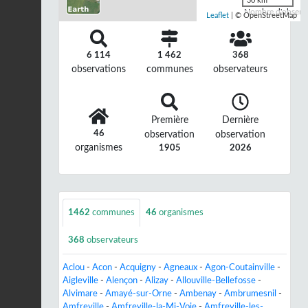
30 km
Nombre d'observa
Leaflet
| © OpenStreetMap
6 114
1 462
368
observations
communes
observateurs
Première
Dernière
46
observation
observation
organismes
1905
2026
1462
communes
46
organismes
368
observateurs
Aclou
-
Acon
-
Acquigny
-
Agneaux
-
Agon-Coutainville
-
Aigleville
-
Alençon
-
Alizay
-
Allouville-Bellefosse
-
Alvimare
-
Amayé-sur-Orne
-
Ambenay
-
Ambrumesnil
-
Amfreville
-
Amfreville-la-Mi-Voie
-
Amfreville-les-