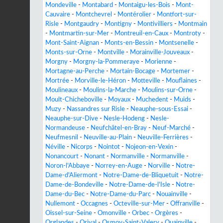
Mondeville
-
Montabard
-
Montaigu-les-Bois
-
Mont-
Cauvaire
-
Montchevrel
-
Montérolier
-
Montfort-sur-
Risle
-
Montgaudry
-
Montigny
-
Montivilliers
-
Montmain
-
Montmartin-sur-Mer
-
Montreuil-en-Caux
-
Montroty
-
Mont-Saint-Aignan
-
Monts-en-Bessin
-
Montsenelle
-
Monts-sur-Orne
-
Montville
-
Morainville-Jouveaux
-
Morgny
-
Morgny-la-Pommeraye
-
Morienne
-
Mortagne-au-Perche
-
Mortain-Bocage
-
Mortemer
-
Mortrée
-
Morville-le-Héron
-
Motteville
-
Mouflaines
-
Moulineaux
-
Moulins-la-Marche
-
Moulins-sur-Orne
-
Moult-Chicheboville
-
Moyaux
-
Muchedent
-
Muids
-
Muzy
-
Nassandres sur Risle
-
Neauphe-sous-Essai
-
Neauphe-sur-Dive
-
Nesle-Hodeng
-
Nesle-
Normandeuse
-
Neufchâtel-en-Bray
-
Neuf-Marché
-
Neufmesnil
-
Neuville-au-Plain
-
Neuville-Ferrières
-
Néville
-
Nicorps
-
Nointot
-
Nojeon-en-Vexin
-
Nonancourt
-
Nonant
-
Normanville
-
Normanville
-
Noron-l'Abbaye
-
Norrey-en-Auge
-
Norville
-
Notre-
Dame-d'Aliermont
-
Notre-Dame-de-Bliquetuit
-
Notre-
Dame-de-Bondeville
-
Notre-Dame-de-l'Isle
-
Notre-
Dame-du-Bec
-
Notre-Dame-du-Parc
-
Nouainville
-
Nullemont
-
Occagnes
-
Octeville-sur-Mer
-
Offranville
-
Oissel-sur-Seine
-
Omonville
-
Orbec
-
Orgères
-
Orglandes
-
Orival
-
Osmoy-Saint-Valery
-
Ouainville
-