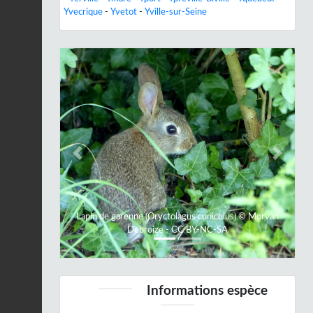
Yvecrique
-
Yvetot
-
Yville-sur-Seine
Previous
Next
Lapin de garenne (Oryctolagus cuniculus) © Morvan
Debroize - CC BY-NC-SA
Informations espèce