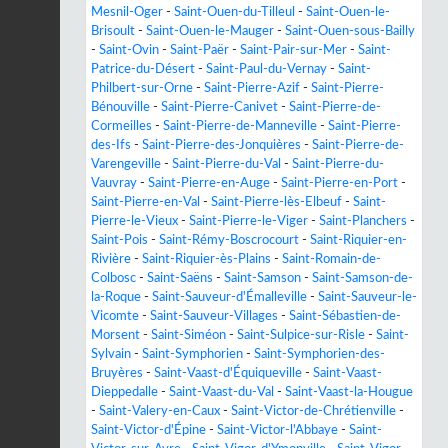
Mesnil-Oger
-
Saint-Ouen-du-Tilleul
-
Saint-Ouen-le-
Brisoult
-
Saint-Ouen-le-Mauger
-
Saint-Ouen-sous-Bailly
-
Saint-Ovin
-
Saint-Paër
-
Saint-Pair-sur-Mer
-
Saint-
Patrice-du-Désert
-
Saint-Paul-du-Vernay
-
Saint-
Philbert-sur-Orne
-
Saint-Pierre-Azif
-
Saint-Pierre-
Bénouville
-
Saint-Pierre-Canivet
-
Saint-Pierre-de-
Cormeilles
-
Saint-Pierre-de-Manneville
-
Saint-Pierre-
des-Ifs
-
Saint-Pierre-des-Jonquières
-
Saint-Pierre-de-
Varengeville
-
Saint-Pierre-du-Val
-
Saint-Pierre-du-
Vauvray
-
Saint-Pierre-en-Auge
-
Saint-Pierre-en-Port
-
Saint-Pierre-en-Val
-
Saint-Pierre-lès-Elbeuf
-
Saint-
Pierre-le-Vieux
-
Saint-Pierre-le-Viger
-
Saint-Planchers
-
Saint-Pois
-
Saint-Rémy-Boscrocourt
-
Saint-Riquier-en-
Rivière
-
Saint-Riquier-ès-Plains
-
Saint-Romain-de-
Colbosc
-
Saint-Saëns
-
Saint-Samson
-
Saint-Samson-de-
la-Roque
-
Saint-Sauveur-d'Émalleville
-
Saint-Sauveur-le-
Vicomte
-
Saint-Sauveur-Villages
-
Saint-Sébastien-de-
Morsent
-
Saint-Siméon
-
Saint-Sulpice-sur-Risle
-
Saint-
Sylvain
-
Saint-Symphorien
-
Saint-Symphorien-des-
Bruyères
-
Saint-Vaast-d'Équiqueville
-
Saint-Vaast-
Dieppedalle
-
Saint-Vaast-du-Val
-
Saint-Vaast-la-Hougue
-
Saint-Valery-en-Caux
-
Saint-Victor-de-Chrétienville
-
Saint-Victor-d'Épine
-
Saint-Victor-l'Abbaye
-
Saint-