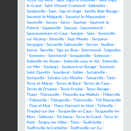
Victor-sur-Avre
-
Saint-Vigor-d'Ymonville
-
Saint-Vigor-
le-Grand
-
Saint-Vincent-Cramesnil
-
Sallenelles
-
Sandouville
-
Saon
-
Sap-en-Auge
-
Sartilly-Baie-Bocage
-
Sassetot-le-Malgardé
-
Sassetot-le-Mauconduit
-
Sasseville
-
Sassey
-
Sassy
-
Sauchay
-
Saumont-la-
Poterie
-
Sauqueville
-
Saussay
-
Saussemesnil
-
Sausseuzemare-en-Caux
-
Savigny
-
Sées
-
Senneville-
sur-Fécamp
-
Sénoville
-
Sept-Meules
-
Serqueux
-
Serquigny
-
Servaville-Salmonville
-
Servon
-
Seulline
-
Sevrai
-
Sierville
-
Sigy-en-Bray
-
Smermesnil
-
Soignolles
-
Sommery
-
Sommesnil
-
Sorquainville
-
Sottevast
-
Sotteville-lès-Rouen
-
Sotteville-sous-le-Val
-
Sotteville-
sur-Mer
-
Soulangy
-
Souleuvre en Bocage
-
Soumont-
Saint-Quentin
-
Sourdeval
-
Subles
-
Surtainville
-
Surtauville
-
Sylvains-Lès-Moulins
-
Tancarville
-
Tanis
-
Terre-et-Marais
-
Terres de Bord
-
Terres-de-Caux
-
Terres de Druance
-
Tessé-Froulay
-
Tessy-Bocage
-
Thaon
-
Thénouville
-
Theuville-aux-Maillots
-
Thiberville
-
Thibouville
-
Thiergeville
-
Thiétreville
-
Thil-Manneville
-
Thue et Mue
-
Thury-Harcourt-le-Hom
-
Ticheville
-
Tirepied-sur-Sée
-
Tocqueville-en-Caux
-
Tocqueville-les-
Murs
-
Tollevast
-
Torchamp
-
Torcy-le-Grand
-
Torcy-le-
Petit
-
Torigny-les-Villes
-
Tôtes
-
Touffréville
-
Touffreville-la-Corbeline
-
Touffreville-sur-Eu
-