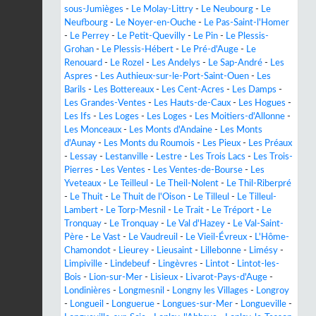
sous-Jumièges
-
Le Molay-Littry
-
Le Neubourg
-
Le
Neufbourg
-
Le Noyer-en-Ouche
-
Le Pas-Saint-l'Homer
-
Le Perrey
-
Le Petit-Quevilly
-
Le Pin
-
Le Plessis-
Grohan
-
Le Plessis-Hébert
-
Le Pré-d'Auge
-
Le
Renouard
-
Le Rozel
-
Les Andelys
-
Le Sap-André
-
Les
Aspres
-
Les Authieux-sur-le-Port-Saint-Ouen
-
Les
Barils
-
Les Bottereaux
-
Les Cent-Acres
-
Les Damps
-
Les Grandes-Ventes
-
Les Hauts-de-Caux
-
Les Hogues
-
Les Ifs
-
Les Loges
-
Les Loges
-
Les Moitiers-d'Allonne
-
Les Monceaux
-
Les Monts d'Andaine
-
Les Monts
d'Aunay
-
Les Monts du Roumois
-
Les Pieux
-
Les Préaux
-
Lessay
-
Lestanville
-
Lestre
-
Les Trois Lacs
-
Les Trois-
Pierres
-
Les Ventes
-
Les Ventes-de-Bourse
-
Les
Yveteaux
-
Le Teilleul
-
Le Theil-Nolent
-
Le Thil-Riberpré
-
Le Thuit
-
Le Thuit de l'Oison
-
Le Tilleul
-
Le Tilleul-
Lambert
-
Le Torp-Mesnil
-
Le Trait
-
Le Tréport
-
Le
Tronquay
-
Le Tronquay
-
Le Val d'Hazey
-
Le Val-Saint-
Père
-
Le Vast
-
Le Vaudreuil
-
Le Vieil-Évreux
-
L'Hôme-
Chamondot
-
Lieurey
-
Lieusaint
-
Lillebonne
-
Limésy
-
Limpiville
-
Lindebeuf
-
Lingèvres
-
Lintot
-
Lintot-les-
Bois
-
Lion-sur-Mer
-
Lisieux
-
Livarot-Pays-d'Auge
-
Londinières
-
Longmesnil
-
Longny les Villages
-
Longroy
-
Longueil
-
Longuerue
-
Longues-sur-Mer
-
Longueville
-