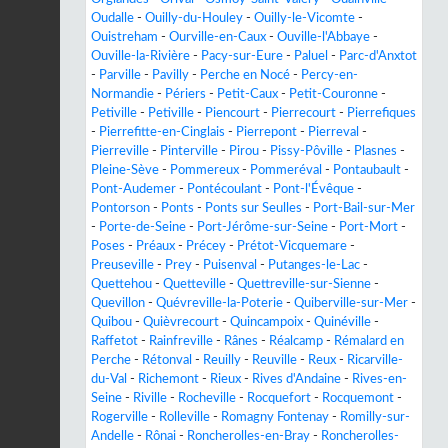
Oudalle
-
Ouilly-du-Houley
-
Ouilly-le-Vicomte
-
Ouistreham
-
Ourville-en-Caux
-
Ouville-l'Abbaye
-
Ouville-la-Rivière
-
Pacy-sur-Eure
-
Paluel
-
Parc-d'Anxtot
-
Parville
-
Pavilly
-
Perche en Nocé
-
Percy-en-
Normandie
-
Périers
-
Petit-Caux
-
Petit-Couronne
-
Petiville
-
Petiville
-
Piencourt
-
Pierrecourt
-
Pierrefiques
-
Pierrefitte-en-Cinglais
-
Pierrepont
-
Pierreval
-
Pierreville
-
Pinterville
-
Pirou
-
Pissy-Pôville
-
Plasnes
-
Pleine-Sève
-
Pommereux
-
Pommeréval
-
Pontaubault
-
Pont-Audemer
-
Pontécoulant
-
Pont-l'Évêque
-
Pontorson
-
Ponts
-
Ponts sur Seulles
-
Port-Bail-sur-Mer
-
Porte-de-Seine
-
Port-Jérôme-sur-Seine
-
Port-Mort
-
Poses
-
Préaux
-
Précey
-
Prétot-Vicquemare
-
Preuseville
-
Prey
-
Puisenval
-
Putanges-le-Lac
-
Quettehou
-
Quetteville
-
Quettreville-sur-Sienne
-
Quevillon
-
Quévreville-la-Poterie
-
Quiberville-sur-Mer
-
Quibou
-
Quièvrecourt
-
Quincampoix
-
Quinéville
-
Raffetot
-
Rainfreville
-
Rânes
-
Réalcamp
-
Rémalard en
Perche
-
Rétonval
-
Reuilly
-
Reuville
-
Reux
-
Ricarville-
du-Val
-
Richemont
-
Rieux
-
Rives d'Andaine
-
Rives-en-
Seine
-
Riville
-
Rocheville
-
Rocquefort
-
Rocquemont
-
Rogerville
-
Rolleville
-
Romagny Fontenay
-
Romilly-sur-
Andelle
-
Rônai
-
Roncherolles-en-Bray
-
Roncherolles-