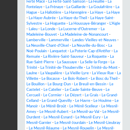
Ferté Macé
-
La Ferté-Saint-Samson
-
La Feuillie
-
La
Fontelaye
-
La Frénaye
-
La Gaillarde
-
La Goulafrière
-
La
Hague
-
La Hallotière
-
La Harengère
-
La Haye
-
La Haye
-
La Haye-Aubrée
-
La Haye-du-Theil
-
La Haye-Saint-
Sylvestre
-
La Hoguette
-
La Houssaye-Béranger
-
L'Aigle
-
Laleu
-
La Londe
-
La Lucerne-d'Outremer
-
La
Madeleine-Bouvet
-
La Madeleine-de-Nonancourt
-
Lamberville
-
Lammerville
-
Landes-Vieilles-et-Neuves
-
La Neuville-Chant-d'Oisel
-
La Neuville-du-Bosc
-
La
Noë-Poulain
-
Lanquetot
-
La Poterie-Cap-d'Antifer
-
La
Remuée
-
La Rivière-Saint-Sauveur
-
La Roquette
-
La
Rue-Saint-Pierre
-
La Saussaye
-
La Selle-la-Forge
-
La
Trinité
-
La Trinité-de-Thouberville
-
La Trinité-du-Mont
-
Laulne
-
La Vaupalière
-
La Vieille-Lyre
-
La Vieux-Rue
-
La
Villette
-
Le Bocasse
-
Le Bois-Robert
-
Le Bosc du Theil
-
Le Bouillon
-
Le Bourg-Dun
-
Le Breuil-en-Bessin
-
Le
Castelet
-
Le Catelier
-
Le Caule-Sainte-Beuve
-
Le
Cercueil
-
Le Cormier
-
Le Dézert
-
Le Grais
-
Le Grand-
Celland
-
Le Grand-Quevilly
-
Le Havre
-
Le Houlme
-
Le
Manoir
-
Le Ménil-Broût
-
Le Ménil-Scelleur
-
Le Mesnil-
Amey
-
Le Mesnil-Aubert
-
Le Mesnil-au-Val
-
Le Mesnil-
Durdent
-
Le Mesnil-Esnard
-
Le Mesnil-Eury
-
Le
Mesnil-Garnier
-
Le Mesnil-Jourdain
-
Le Mesnil-Lieubray
-
Le Mesnil-Réaume
-
Le Mesnil-Rouxelin
-
Le Mesnil-