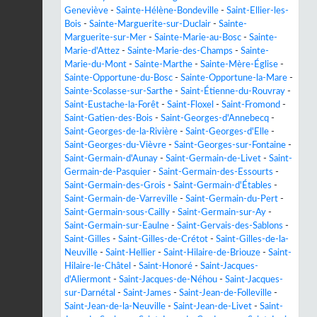
Geneviève
-
Sainte-Hélène-Bondeville
-
Saint-Ellier-les-
Bois
-
Sainte-Marguerite-sur-Duclair
-
Sainte-
Marguerite-sur-Mer
-
Sainte-Marie-au-Bosc
-
Sainte-
Marie-d'Attez
-
Sainte-Marie-des-Champs
-
Sainte-
Marie-du-Mont
-
Sainte-Marthe
-
Sainte-Mère-Église
-
Sainte-Opportune-du-Bosc
-
Sainte-Opportune-la-Mare
-
Sainte-Scolasse-sur-Sarthe
-
Saint-Étienne-du-Rouvray
-
Saint-Eustache-la-Forêt
-
Saint-Floxel
-
Saint-Fromond
-
Saint-Gatien-des-Bois
-
Saint-Georges-d'Annebecq
-
Saint-Georges-de-la-Rivière
-
Saint-Georges-d'Elle
-
Saint-Georges-du-Vièvre
-
Saint-Georges-sur-Fontaine
-
Saint-Germain-d'Aunay
-
Saint-Germain-de-Livet
-
Saint-
Germain-de-Pasquier
-
Saint-Germain-des-Essourts
-
Saint-Germain-des-Grois
-
Saint-Germain-d'Étables
-
Saint-Germain-de-Varreville
-
Saint-Germain-du-Pert
-
Saint-Germain-sous-Cailly
-
Saint-Germain-sur-Ay
-
Saint-Germain-sur-Eaulne
-
Saint-Gervais-des-Sablons
-
Saint-Gilles
-
Saint-Gilles-de-Crétot
-
Saint-Gilles-de-la-
Neuville
-
Saint-Hellier
-
Saint-Hilaire-de-Briouze
-
Saint-
Hilaire-le-Châtel
-
Saint-Honoré
-
Saint-Jacques-
d'Aliermont
-
Saint-Jacques-de-Néhou
-
Saint-Jacques-
sur-Darnétal
-
Saint-James
-
Saint-Jean-de-Folleville
-
Saint-Jean-de-la-Neuville
-
Saint-Jean-de-Livet
-
Saint-