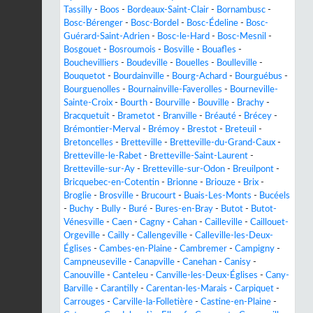
Tassilly
-
Boos
-
Bordeaux-Saint-Clair
-
Bornambusc
-
Bosc-Bérenger
-
Bosc-Bordel
-
Bosc-Édeline
-
Bosc-
Guérard-Saint-Adrien
-
Bosc-le-Hard
-
Bosc-Mesnil
-
Bosgouet
-
Bosroumois
-
Bosville
-
Bouafles
-
Bouchevilliers
-
Boudeville
-
Bouelles
-
Boulleville
-
Bouquetot
-
Bourdainville
-
Bourg-Achard
-
Bourguébus
-
Bourguenolles
-
Bournainville-Faverolles
-
Bourneville-
Sainte-Croix
-
Bourth
-
Bourville
-
Bouville
-
Brachy
-
Bracquetuit
-
Brametot
-
Branville
-
Bréauté
-
Brécey
-
Brémontier-Merval
-
Brémoy
-
Brestot
-
Breteuil
-
Bretoncelles
-
Bretteville
-
Bretteville-du-Grand-Caux
-
Bretteville-le-Rabet
-
Bretteville-Saint-Laurent
-
Bretteville-sur-Ay
-
Bretteville-sur-Odon
-
Breuilpont
-
Bricquebec-en-Cotentin
-
Brionne
-
Briouze
-
Brix
-
Broglie
-
Brosville
-
Brucourt
-
Buais-Les-Monts
-
Bucéels
-
Buchy
-
Bully
-
Buré
-
Bures-en-Bray
-
Butot
-
Butot-
Vénesville
-
Caen
-
Cagny
-
Cahan
-
Cailleville
-
Caillouet-
Orgeville
-
Cailly
-
Callengeville
-
Calleville-les-Deux-
Églises
-
Cambes-en-Plaine
-
Cambremer
-
Campigny
-
Campneuseville
-
Canapville
-
Canehan
-
Canisy
-
Canouville
-
Canteleu
-
Canville-les-Deux-Églises
-
Cany-
Barville
-
Carantilly
-
Carentan-les-Marais
-
Carpiquet
-
Carrouges
-
Carville-la-Folletière
-
Castine-en-Plaine
-