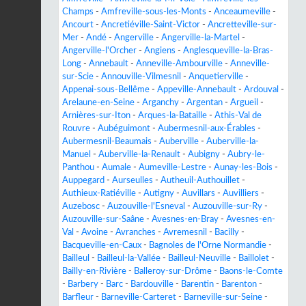
Champs
-
Amfreville-sous-les-Monts
-
Anceaumeville
-
Ancourt
-
Ancretiéville-Saint-Victor
-
Ancretteville-sur-
Mer
-
Andé
-
Angerville
-
Angerville-la-Martel
-
Angerville-l'Orcher
-
Angiens
-
Anglesqueville-la-Bras-
Long
-
Annebault
-
Anneville-Ambourville
-
Anneville-
sur-Scie
-
Annouville-Vilmesnil
-
Anquetierville
-
Appenai-sous-Bellême
-
Appeville-Annebault
-
Ardouval
-
Arelaune-en-Seine
-
Arganchy
-
Argentan
-
Argueil
-
Arnières-sur-Iton
-
Arques-la-Bataille
-
Athis-Val de
Rouvre
-
Aubéguimont
-
Aubermesnil-aux-Érables
-
Aubermesnil-Beaumais
-
Auberville
-
Auberville-la-
Manuel
-
Auberville-la-Renault
-
Aubigny
-
Aubry-le-
Panthou
-
Aumale
-
Aumeville-Lestre
-
Aunay-les-Bois
-
Auppegard
-
Aurseulles
-
Autheuil-Authouillet
-
Authieux-Ratiéville
-
Autigny
-
Auvillars
-
Auvilliers
-
Auzebosc
-
Auzouville-l'Esneval
-
Auzouville-sur-Ry
-
Auzouville-sur-Saâne
-
Avesnes-en-Bray
-
Avesnes-en-
Val
-
Avoine
-
Avranches
-
Avremesnil
-
Bacilly
-
Bacqueville-en-Caux
-
Bagnoles de l'Orne Normandie
-
Bailleul
-
Bailleul-la-Vallée
-
Bailleul-Neuville
-
Baillolet
-
Bailly-en-Rivière
-
Balleroy-sur-Drôme
-
Baons-le-Comte
-
Barbery
-
Barc
-
Bardouville
-
Barentin
-
Barenton
-
Barfleur
-
Barneville-Carteret
-
Barneville-sur-Seine
-