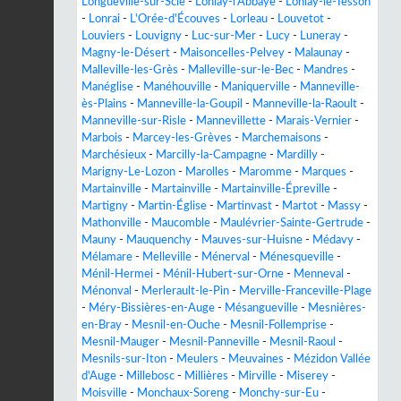
Longueville-sur-Scie
-
Lonlay-l'Abbaye
-
Lonlay-le-Tesson
-
Lonrai
-
L'Orée-d'Écouves
-
Lorleau
-
Louvetot
-
Louviers
-
Louvigny
-
Luc-sur-Mer
-
Lucy
-
Luneray
-
Magny-le-Désert
-
Maisoncelles-Pelvey
-
Malaunay
-
Malleville-les-Grès
-
Malleville-sur-le-Bec
-
Mandres
-
Manéglise
-
Manéhouville
-
Maniquerville
-
Manneville-
ès-Plains
-
Manneville-la-Goupil
-
Manneville-la-Raoult
-
Manneville-sur-Risle
-
Mannevillette
-
Marais-Vernier
-
Marbois
-
Marcey-les-Grèves
-
Marchemaisons
-
Marchésieux
-
Marcilly-la-Campagne
-
Mardilly
-
Marigny-Le-Lozon
-
Marolles
-
Maromme
-
Marques
-
Martainville
-
Martainville
-
Martainville-Épreville
-
Martigny
-
Martin-Église
-
Martinvast
-
Martot
-
Massy
-
Mathonville
-
Maucomble
-
Maulévrier-Sainte-Gertrude
-
Mauny
-
Mauquenchy
-
Mauves-sur-Huisne
-
Médavy
-
Mélamare
-
Melleville
-
Ménerval
-
Ménesqueville
-
Ménil-Hermei
-
Ménil-Hubert-sur-Orne
-
Menneval
-
Ménonval
-
Merlerault-le-Pin
-
Merville-Franceville-Plage
-
Méry-Bissières-en-Auge
-
Mésangueville
-
Mesnières-
en-Bray
-
Mesnil-en-Ouche
-
Mesnil-Follemprise
-
Mesnil-Mauger
-
Mesnil-Panneville
-
Mesnil-Raoul
-
Mesnils-sur-Iton
-
Meulers
-
Meuvaines
-
Mézidon Vallée
d'Auge
-
Millebosc
-
Millières
-
Mirville
-
Miserey
-
Moisville
-
Monchaux-Soreng
-
Monchy-sur-Eu
-