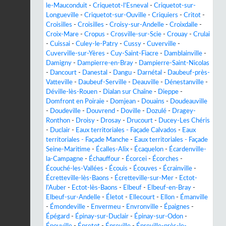
le-Mauconduit
-
Criquetot-l'Esneval
-
Criquetot-sur-
Longueville
-
Criquetot-sur-Ouville
-
Criquiers
-
Critot
-
Croisilles
-
Croisilles
-
Croisy-sur-Andelle
-
Croixdalle
-
Croix-Mare
-
Cropus
-
Crosville-sur-Scie
-
Crouay
-
Crulai
-
Cuissai
-
Culey-le-Patry
-
Cussy
-
Cuverville
-
Cuverville-sur-Yères
-
Cuy-Saint-Fiacre
-
Damblainville
-
Damigny
-
Dampierre-en-Bray
-
Dampierre-Saint-Nicolas
-
Dancourt
-
Danestal
-
Dangu
-
Darnétal
-
Daubeuf-près-
Vatteville
-
Daubeuf-Serville
-
Deauville
-
Dénestanville
-
Déville-lès-Rouen
-
Dialan sur Chaîne
-
Dieppe
-
Domfront en Poiraie
-
Domjean
-
Douains
-
Doudeauville
-
Doudeville
-
Douvrend
-
Doville
-
Dozulé
-
Dragey-
Ronthon
-
Droisy
-
Drosay
-
Drucourt
-
Ducey-Les Chéris
-
Duclair
-
Eaux territoriales - Façade Calvados
-
Eaux
territoriales - Façade Manche
-
Eaux territoriales - Façade
Seine-Maritime
-
Écalles-Alix
-
Écaquelon
-
Écardenville-
la-Campagne
-
Échauffour
-
Écorcei
-
Écorches
-
Écouché-les-Vallées
-
Écouis
-
Écouves
-
Écrainville
-
Écretteville-lès-Baons
-
Écretteville-sur-Mer
-
Ectot-
l'Auber
-
Ectot-lès-Baons
-
Elbeuf
-
Elbeuf-en-Bray
-
Elbeuf-sur-Andelle
-
Életot
-
Ellecourt
-
Ellon
-
Émanville
-
Émondeville
-
Envermeu
-
Envronville
-
Épaignes
-
Épégard
-
Épinay-sur-Duclair
-
Épinay-sur-Odon
-
Épouville
-
Épretot
-
Épreville
-
Épreville-près-le-