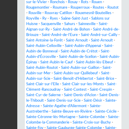
sur-le-Vivier
-
Ronchois
-
Rosay
-
Rots
-
Rouen
-
Rougemontier
-
Roumare
-
Rouperroux
-
Routes
-
Routot
-
Rouville
-
Rouvray-Catillon
-
Rouxmesnil-Bouteilles
-
Royville
-
Ry
-
Ryes
-
Saâne-Saint-Just
-
Sablons sur
Huisne
-
Sacquenville
-
Sahurs
-
Sainneville
-
Saint-
Aignan-sur-Ry
-
Saint-André-de-Bohon
-
Saint-André-de-
Briouze
-
Saint-André-de-l'Eure
-
Saint-André-sur-Cailly
-
Saint-Antoine-la-Forêt
-
Saint-Arnoult
-
Saint-Arnoult
-
Saint-Aubin-Celloville
-
Saint-Aubin-d'Appenai
-
Saint-
Aubin-de-Bonneval
-
Saint-Aubin-de-Crétot
-
Saint-
Aubin-d'Écrosville
-
Saint-Aubin-de-Scellon
-
Saint-Aubin-
Épinay
-
Saint-Aubin-le-Cauf
-
Saint-Aubin-lès-Elbeuf
-
Saint-Aubin-Routot
-
Saint-Aubin-sur-Gaillon
-
Saint-
Aubin-sur-Mer
-
Saint-Aubin-sur-Quillebeuf
-
Saint-
Aubin-sur-Scie
-
Saint-Benoît-d'Hébertot
-
Saint-Brice
-
Saint-Clair-sur-l'Elle
-
Saint-Clair-sur-les-Monts
-
Saint-
Clément-Rancoudray
-
Saint-Contest
-
Saint-Crespin
-
Saint-Cyr-de-Salerne
-
Saint-Denis-d'Aclon
-
Saint-Denis-
le-Thiboult
-
Saint-Denis-sur-Scie
-
Saint-Désir
-
Sainte-
Adresse
-
Sainte-Agathe-d'Aliermont
-
Sainte-
Austreberthe
-
Sainte-Beuve-en-Rivière
-
Sainte-Cécile
-
Sainte-Céronne-lès-Mortagne
-
Sainte-Colombe
-
Sainte-
Colombe-la-Commanderie
-
Sainte-Croix-sur-Buchy
-
Sainte-Foy
-
Sainte-Gauburge-Sainte-Colombe
-
Sainte-