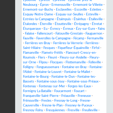
Neubourg
-
Épron
-
Ermenouville
-
Ernemont-la-Villette
-
Ernemont-sur-Buchy
-
Esclavelles
-
Escoville
-
Eslettes
-
Esquay-Notre-Dame
-
Esquay-sur-Seulles
-
Esteville
-
Estrées-la-Campagne
-
Étaimpuis
-
Étainhus
-
Étalleville
-
Étalondes
-
Éterville
-
Étoutteville
-
Étrépagny
-
Étretat
-
Éturqueraye
-
Eu
-
Évrecy
-
Évreux
-
Ézy-sur-Eure
-
Fains
-
Falaise
-
Fallencourt
-
Fatouville-Grestain
-
Fauguernon
-
Fauville
-
Faverolles-la-Campagne
-
Fécamp
-
Fermanville
-
Ferrières-en-Bray
-
Ferrières-la-Verrerie
-
Ferrières-
Saint-Hilaire
-
Fesques
-
Fiquefleur-Équainville
-
Firfol
-
Flamanville
-
Flamets-Frétils
-
Flancourt-Crescy-en-
Roumois
-
Flers
-
Fleuré
-
Fleury-sur-Andelle
-
Fleury-
sur-Orne
-
Flipou
-
Flocques
-
Flottemanville
-
Folleville
-
Folligny
-
Fongueusemare
-
Fontaine-en-Bray
-
Fontaine-
l'Abbé
-
Fontaine-la-Louvet
-
Fontaine-la-Mallet
-
Fontaine-le-Bourg
-
Fontaine-le-Dun
-
Fontaine-les-
Bassets
-
Fontaine-sous-Jouy
-
Fontaine-sous-Préaux
-
Fontenay
-
Fontenay-sur-Mer
-
Forges-les-Eaux
-
Formigny La Bataille
-
Foucarmont
-
Foucart
-
Franqueville-Saint-Pierre
-
Fréauville
-
Freneuse
-
Frénouville
-
Fresles
-
Fresnay-le-Long
-
Fresne-
Cauverville
-
Fresne-le-Plan
-
Fresney-le-Puceux
-
Fresnoy-Folny
-
Fresquiennes
-
Fresville
-
Freulleville
-