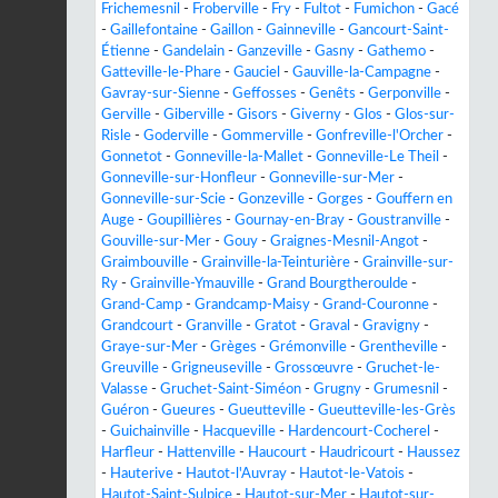
Frichemesnil
-
Froberville
-
Fry
-
Fultot
-
Fumichon
-
Gacé
-
Gaillefontaine
-
Gaillon
-
Gainneville
-
Gancourt-Saint-
Étienne
-
Gandelain
-
Ganzeville
-
Gasny
-
Gathemo
-
Gatteville-le-Phare
-
Gauciel
-
Gauville-la-Campagne
-
Gavray-sur-Sienne
-
Geffosses
-
Genêts
-
Gerponville
-
Gerville
-
Giberville
-
Gisors
-
Giverny
-
Glos
-
Glos-sur-
Risle
-
Goderville
-
Gommerville
-
Gonfreville-l'Orcher
-
Gonnetot
-
Gonneville-la-Mallet
-
Gonneville-Le Theil
-
Gonneville-sur-Honfleur
-
Gonneville-sur-Mer
-
Gonneville-sur-Scie
-
Gonzeville
-
Gorges
-
Gouffern en
Auge
-
Goupillières
-
Gournay-en-Bray
-
Goustranville
-
Gouville-sur-Mer
-
Gouy
-
Graignes-Mesnil-Angot
-
Graimbouville
-
Grainville-la-Teinturière
-
Grainville-sur-
Ry
-
Grainville-Ymauville
-
Grand Bourgtheroulde
-
Grand-Camp
-
Grandcamp-Maisy
-
Grand-Couronne
-
Grandcourt
-
Granville
-
Gratot
-
Graval
-
Gravigny
-
Graye-sur-Mer
-
Grèges
-
Grémonville
-
Grentheville
-
Greuville
-
Grigneuseville
-
Grossœuvre
-
Gruchet-le-
Valasse
-
Gruchet-Saint-Siméon
-
Grugny
-
Grumesnil
-
Guéron
-
Gueures
-
Gueutteville
-
Gueutteville-les-Grès
-
Guichainville
-
Hacqueville
-
Hardencourt-Cocherel
-
Harfleur
-
Hattenville
-
Haucourt
-
Haudricourt
-
Haussez
-
Hauterive
-
Hautot-l'Auvray
-
Hautot-le-Vatois
-
Hautot-Saint-Sulpice
-
Hautot-sur-Mer
-
Hautot-sur-