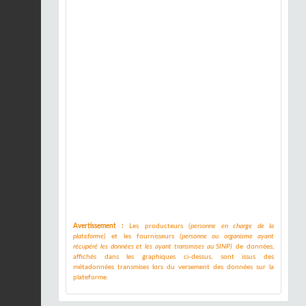
Avertissement :
Les producteurs
(personne en charge de la
plateforme)
et les fournisseurs
(personne ou organisme ayant
récupéré les données et les ayant transmises au SINP)
de données,
affichés dans les graphiques ci-dessus, sont issus des
métadonnées transmises lors du versement des données sur la
plateforme.