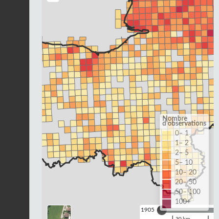
Nombre
d'observations
0– 1
1– 2
2– 5
5– 10
10– 20
20– 50
50– 100
100+
1905