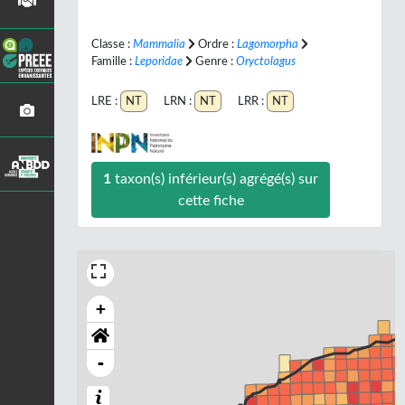
Classe :
Mammalia
Ordre :
Lagomorpha
Famille :
Leporidae
Genre :
Oryctolagus
LRE :
NT
LRN :
NT
LRR :
NT
1
taxon(s) inférieur(s) agrégé(s) sur
cette fiche
+
-