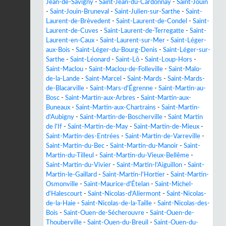
Jean-de-Savigny
-
Saint-Jean-du-Cardonnay
-
Saint-Jouin
-
Saint-Jouin-Bruneval
-
Saint-Julien-sur-Sarthe
-
Saint-
Laurent-de-Brèvedent
-
Saint-Laurent-de-Condel
-
Saint-
Laurent-de-Cuves
-
Saint-Laurent-de-Terregatte
-
Saint-
Laurent-en-Caux
-
Saint-Laurent-sur-Mer
-
Saint-Léger-
aux-Bois
-
Saint-Léger-du-Bourg-Denis
-
Saint-Léger-sur-
Sarthe
-
Saint-Léonard
-
Saint-Lô
-
Saint-Loup-Hors
-
Saint-Maclou
-
Saint-Maclou-de-Folleville
-
Saint-Malo-
de-la-Lande
-
Saint-Marcel
-
Saint-Mards
-
Saint-Mards-
de-Blacarville
-
Saint-Mars-d'Égrenne
-
Saint-Martin-au-
Bosc
-
Saint-Martin-aux-Arbres
-
Saint-Martin-aux-
Buneaux
-
Saint-Martin-aux-Chartrains
-
Saint-Martin-
d'Aubigny
-
Saint-Martin-de-Boscherville
-
Saint Martin
de l'If
-
Saint-Martin-de-May
-
Saint-Martin-de-Mieux
-
Saint-Martin-des-Entrées
-
Saint-Martin-de-Varreville
-
Saint-Martin-du-Bec
-
Saint-Martin-du-Manoir
-
Saint-
Martin-du-Tilleul
-
Saint-Martin-du-Vieux-Bellême
-
Saint-Martin-du-Vivier
-
Saint-Martin-l'Aiguillon
-
Saint-
Martin-le-Gaillard
-
Saint-Martin-l'Hortier
-
Saint-Martin-
Osmonville
-
Saint-Maurice-d'Ételan
-
Saint-Michel-
d'Halescourt
-
Saint-Nicolas-d'Aliermont
-
Saint-Nicolas-
de-la-Haie
-
Saint-Nicolas-de-la-Taille
-
Saint-Nicolas-des-
Bois
-
Saint-Ouen-de-Sécherouvre
-
Saint-Ouen-de-
Thouberville
-
Saint-Ouen-du-Breuil
-
Saint-Ouen-du-