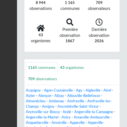
8 944
1 165
709
observations
communes
observateurs
Première
Dernière
43
observation
observation
organismes
1867
2026
1165
communes
43
organismes
709
observateurs
Acquigny
-
Agon-Coutainville
-
Agy
-
Aigleville
-
Airel
-
Aizier
-
Alençon
-
Alizay
-
Allouville-Bellefosse
-
Almenêches
-
Ambenay
-
Amfreville
-
Amfreville-les-
Champs
-
Amigny
-
Ancretiéville-Saint-Victor
-
Anctoville-sur-Boscq
-
Andé
-
Angerville-la-Campagne
-
Angerville-la-Martel
-
Anisy
-
Anneville-Ambourville
-
Anquetierville
-
Anvéville
-
Appeville
-
Appeville-