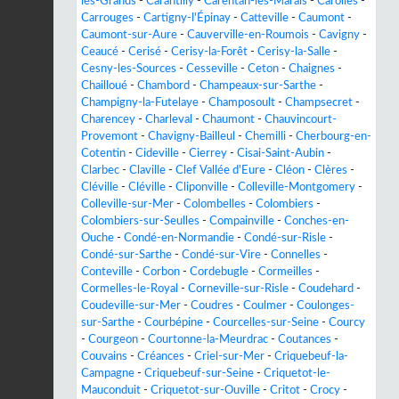
les-Grands
-
Carantilly
-
Carentan-les-Marais
-
Carolles
-
Carrouges
-
Cartigny-l'Épinay
-
Catteville
-
Caumont
-
Caumont-sur-Aure
-
Cauverville-en-Roumois
-
Cavigny
-
Ceaucé
-
Cerisé
-
Cerisy-la-Forêt
-
Cerisy-la-Salle
-
Cesny-les-Sources
-
Cesseville
-
Ceton
-
Chaignes
-
Chailloué
-
Chambord
-
Champeaux-sur-Sarthe
-
Champigny-la-Futelaye
-
Champosoult
-
Champsecret
-
Charencey
-
Charleval
-
Chaumont
-
Chauvincourt-
Provemont
-
Chavigny-Bailleul
-
Chemilli
-
Cherbourg-en-
Cotentin
-
Cideville
-
Cierrey
-
Cisai-Saint-Aubin
-
Clarbec
-
Claville
-
Clef Vallée d'Eure
-
Cléon
-
Clères
-
Cléville
-
Cléville
-
Cliponville
-
Colleville-Montgomery
-
Colleville-sur-Mer
-
Colombelles
-
Colombiers
-
Colombiers-sur-Seulles
-
Compainville
-
Conches-en-
Ouche
-
Condé-en-Normandie
-
Condé-sur-Risle
-
Condé-sur-Sarthe
-
Condé-sur-Vire
-
Connelles
-
Conteville
-
Corbon
-
Cordebugle
-
Cormeilles
-
Cormelles-le-Royal
-
Corneville-sur-Risle
-
Coudehard
-
Coudeville-sur-Mer
-
Coudres
-
Coulmer
-
Coulonges-
sur-Sarthe
-
Courbépine
-
Courcelles-sur-Seine
-
Courcy
-
Courgeon
-
Courtonne-la-Meurdrac
-
Coutances
-
Couvains
-
Créances
-
Criel-sur-Mer
-
Criquebeuf-la-
Campagne
-
Criquebeuf-sur-Seine
-
Criquetot-le-
Mauconduit
-
Criquetot-sur-Ouville
-
Critot
-
Crocy
-