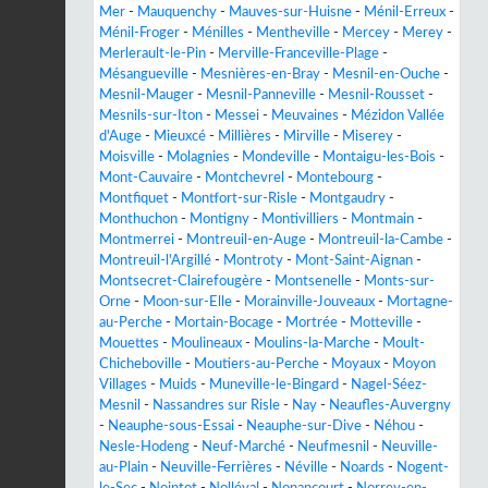
Mer
-
Mauquenchy
-
Mauves-sur-Huisne
-
Ménil-Erreux
-
Ménil-Froger
-
Ménilles
-
Mentheville
-
Mercey
-
Merey
-
Merlerault-le-Pin
-
Merville-Franceville-Plage
-
Mésangueville
-
Mesnières-en-Bray
-
Mesnil-en-Ouche
-
Mesnil-Mauger
-
Mesnil-Panneville
-
Mesnil-Rousset
-
Mesnils-sur-Iton
-
Messei
-
Meuvaines
-
Mézidon Vallée
d'Auge
-
Mieuxcé
-
Millières
-
Mirville
-
Miserey
-
Moisville
-
Molagnies
-
Mondeville
-
Montaigu-les-Bois
-
Mont-Cauvaire
-
Montchevrel
-
Montebourg
-
Montfiquet
-
Montfort-sur-Risle
-
Montgaudry
-
Monthuchon
-
Montigny
-
Montivilliers
-
Montmain
-
Montmerrei
-
Montreuil-en-Auge
-
Montreuil-la-Cambe
-
Montreuil-l'Argillé
-
Montroty
-
Mont-Saint-Aignan
-
Montsecret-Clairefougère
-
Montsenelle
-
Monts-sur-
Orne
-
Moon-sur-Elle
-
Morainville-Jouveaux
-
Mortagne-
au-Perche
-
Mortain-Bocage
-
Mortrée
-
Motteville
-
Mouettes
-
Moulineaux
-
Moulins-la-Marche
-
Moult-
Chicheboville
-
Moutiers-au-Perche
-
Moyaux
-
Moyon
Villages
-
Muids
-
Muneville-le-Bingard
-
Nagel-Séez-
Mesnil
-
Nassandres sur Risle
-
Nay
-
Neaufles-Auvergny
-
Neauphe-sous-Essai
-
Neauphe-sur-Dive
-
Néhou
-
Nesle-Hodeng
-
Neuf-Marché
-
Neufmesnil
-
Neuville-
au-Plain
-
Neuville-Ferrières
-
Néville
-
Noards
-
Nogent-
le-Sec
-
Nointot
-
Nolléval
-
Nonancourt
-
Norrey-en-