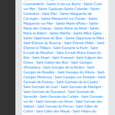
Commanderie
-
Sainte-Croix-sur-Buchy
-
Sainte-Croix-
sur-Mer
-
Sainte-Gauburge-Sainte-Colombe
-
Sainte-
Geneviève
-
Saint-Élier
-
Sainte-Marguerite-de-
Carrouges
-
Sainte-Marguerite-sur-Duclair
-
Sainte-
Marguerite-sur-Mer
-
Sainte-Marie-d'Attez
-
Sainte-
Marie-des-Champs
-
Sainte-Marie-du-Mont
-
Sainte-
Marie-la-Robert
-
Sainte-Marthe
-
Sainte-Mère-Église
-
Sainte-Opportune-du-Bosc
-
Sainte-Opportune-la-Mare
-
Saint-Étienne-du-Rouvray
-
Saint-Étienne-l'Allier
-
Saint-
Étienne-la-Thillaye
-
Saint-Eustache-la-Forêt
-
Saint-
Evroult-de-Montfort
-
Saint-Evroult-Notre-Dame-du-
Bois
-
Saint-Floxel
-
Saint-Fromond
-
Saint-Fulgent-des-
Ormes
-
Saint-Gatien-des-Bois
-
Saint-Georges-
d'Annebecq
-
Saint-Georges-de-la-Rivière
-
Saint-
Georges-de-Rouelley
-
Saint-Georges-du-Vièvre
-
Saint-
Georges-Montcocq
-
Saint-Georges-sur-Fontaine
-
Saint-
Germain-de-Fresney
-
Saint-Germain-de-la-Coudre
-
Saint-Germain-de-Livet
-
Saint-Germain-de-Martigny
-
Saint-Germain-de-Tournebut
-
Saint-Germain-de-
Varreville
-
Saint-Germain-du-Corbéis
-
Saint-Germain-
sur-Ay
-
Saint-Germain-sur-Sèves
-
Saint-Gervais-des-
Sablons
-
Saint-Gervais-du-Perron
-
Saint-Gilles-de-
Crétot
-
Saint-Gilles-des-Marais
-
Saint-Hilaire-du-