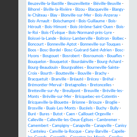
Beuzeville-la-Bastille
-
Beuzevillette
-
Biéville-Beuville
-
Bihorel
-
Biville-la-Rivière
-
Bizou
-
Blacqueville
-
Blangy-
le-Château
-
Blay
-
Blonville-sur-Mer
-
Bois-Anzeray
-
Bois-Arnault
-
Boischampré
-
Bois-Guillaume
-
Bois-
Héroult
-
Bois-Himont
-
Bois-Jérôme-Saint-Ouen
-
Bois-
le-Roi
-
Bois-l'Évêque
-
Bois-Normand-près-Lyre
-
Boissei-la-Lande
-
Boissy-Lamberville
-
Boitron
-
Bolbec
-
Boncourt
-
Bonneville-Aptot
-
Bonneville-sur-Touques
-
Boos
-
Bosc-Bordel
-
Bosc-Guérard-Saint-Adrien
-
Bosc-
Hyons
-
Bosgouet
-
Bosrobert
-
Bosroumois
-
Bouafles
-
Bouquelon
-
Bouquetot
-
Bourdainville
-
Bourg-Achard
-
Bourg-Beaudouin
-
Bourgvallées
-
Bourneville-Sainte-
Croix
-
Bourth
-
Boutteville
-
Bouville
-
Brachy
-
Bracquetuit
-
Branville
-
Bréauté
-
Brécey
-
Bréhal
-
Brémontier-Merval
-
Bretagnolles
-
Bretoncelles
-
Bretteville-sur-Ay
-
Breuilpont
-
Breuville
-
Bréville-les-
Monts
-
Bréville-sur-Mer
-
Bricquebec-en-Cotentin
-
Bricqueville-la-Blouette
-
Brionne
-
Briouze
-
Broglie
-
Brosville
-
Buais-Les-Monts
-
Bucéels
-
Buchy
-
Bully
-
Buré
-
Bures
-
Butot
-
Caen
-
Caillouet-Orgeville
-
Calleville
-
Calleville-les-Deux-Églises
-
Cambremer
-
Camembert
-
Campigny
-
Canapville
-
Canapville
-
Canisy
-
Canteleu
-
Canville-la-Rocque
-
Cany-Barville
-
Capelle-