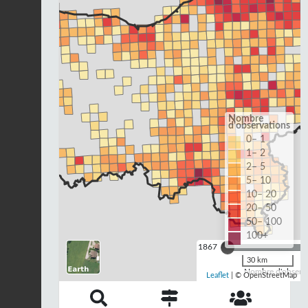
Nombre
d'observations
0– 1
1– 2
2– 5
5– 10
10– 20
20– 50
50– 100
100+
1867
30 km
Nombre d'observa
Leaflet
| © OpenStreetMap