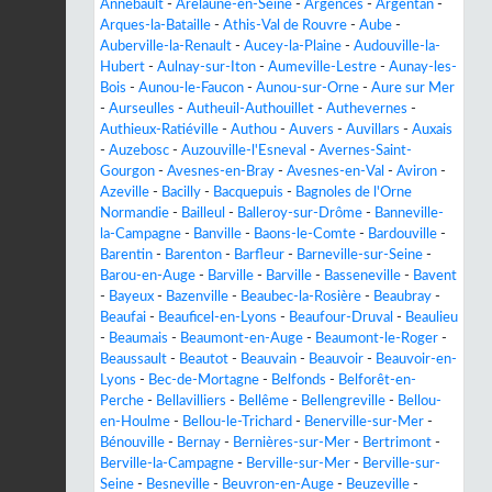
Annebault
-
Arelaune-en-Seine
-
Argences
-
Argentan
-
Arques-la-Bataille
-
Athis-Val de Rouvre
-
Aube
-
Auberville-la-Renault
-
Aucey-la-Plaine
-
Audouville-la-
Hubert
-
Aulnay-sur-Iton
-
Aumeville-Lestre
-
Aunay-les-
Bois
-
Aunou-le-Faucon
-
Aunou-sur-Orne
-
Aure sur Mer
-
Aurseulles
-
Autheuil-Authouillet
-
Authevernes
-
Authieux-Ratiéville
-
Authou
-
Auvers
-
Auvillars
-
Auxais
-
Auzebosc
-
Auzouville-l'Esneval
-
Avernes-Saint-
Gourgon
-
Avesnes-en-Bray
-
Avesnes-en-Val
-
Aviron
-
Azeville
-
Bacilly
-
Bacquepuis
-
Bagnoles de l'Orne
Normandie
-
Bailleul
-
Balleroy-sur-Drôme
-
Banneville-
la-Campagne
-
Banville
-
Baons-le-Comte
-
Bardouville
-
Barentin
-
Barenton
-
Barfleur
-
Barneville-sur-Seine
-
Barou-en-Auge
-
Barville
-
Barville
-
Basseneville
-
Bavent
-
Bayeux
-
Bazenville
-
Beaubec-la-Rosière
-
Beaubray
-
Beaufai
-
Beauficel-en-Lyons
-
Beaufour-Druval
-
Beaulieu
-
Beaumais
-
Beaumont-en-Auge
-
Beaumont-le-Roger
-
Beaussault
-
Beautot
-
Beauvain
-
Beauvoir
-
Beauvoir-en-
Lyons
-
Bec-de-Mortagne
-
Belfonds
-
Belforêt-en-
Perche
-
Bellavilliers
-
Bellême
-
Bellengreville
-
Bellou-
en-Houlme
-
Bellou-le-Trichard
-
Benerville-sur-Mer
-
Bénouville
-
Bernay
-
Bernières-sur-Mer
-
Bertrimont
-
Berville-la-Campagne
-
Berville-sur-Mer
-
Berville-sur-
Seine
-
Besneville
-
Beuvron-en-Auge
-
Beuzeville
-