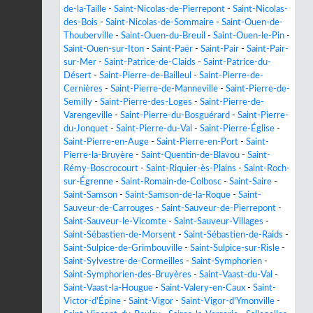
de-la-Taille
-
Saint-Nicolas-de-Pierrepont
-
Saint-Nicolas-
des-Bois
-
Saint-Nicolas-de-Sommaire
-
Saint-Ouen-de-
Thouberville
-
Saint-Ouen-du-Breuil
-
Saint-Ouen-le-Pin
-
Saint-Ouen-sur-Iton
-
Saint-Paër
-
Saint-Pair
-
Saint-Pair-
sur-Mer
-
Saint-Patrice-de-Claids
-
Saint-Patrice-du-
Désert
-
Saint-Pierre-de-Bailleul
-
Saint-Pierre-de-
Cernières
-
Saint-Pierre-de-Manneville
-
Saint-Pierre-de-
Semilly
-
Saint-Pierre-des-Loges
-
Saint-Pierre-de-
Varengeville
-
Saint-Pierre-du-Bosguérard
-
Saint-Pierre-
du-Jonquet
-
Saint-Pierre-du-Val
-
Saint-Pierre-Église
-
Saint-Pierre-en-Auge
-
Saint-Pierre-en-Port
-
Saint-
Pierre-la-Bruyère
-
Saint-Quentin-de-Blavou
-
Saint-
Rémy-Boscrocourt
-
Saint-Riquier-ès-Plains
-
Saint-Roch-
sur-Égrenne
-
Saint-Romain-de-Colbosc
-
Saint-Saire
-
Saint-Samson
-
Saint-Samson-de-la-Roque
-
Saint-
Sauveur-de-Carrouges
-
Saint-Sauveur-de-Pierrepont
-
Saint-Sauveur-le-Vicomte
-
Saint-Sauveur-Villages
-
Saint-Sébastien-de-Morsent
-
Saint-Sébastien-de-Raids
-
Saint-Sulpice-de-Grimbouville
-
Saint-Sulpice-sur-Risle
-
Saint-Sylvestre-de-Cormeilles
-
Saint-Symphorien
-
Saint-Symphorien-des-Bruyères
-
Saint-Vaast-du-Val
-
Saint-Vaast-la-Hougue
-
Saint-Valery-en-Caux
-
Saint-
Victor-d'Épine
-
Saint-Vigor
-
Saint-Vigor-d'Ymonville
-