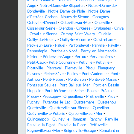
Auge
-
Notre-Dame-de-Bliquetuit
-
Notre-Dame-de-
Bondeville
-
Notre-Dame-de-l'Isle
-
Notre-Dame-
d'Estrées-Corbon
-
Noues de Sienne
-
Occagnes
-
Octeville-l'Avenel
-
Octeville-sur-Mer
-
Oherville
-
Oissel-sur-Seine
-
Olendon
-
Orgères
-
Orglandes
-
Orival
-
Orval sur Sienne
-
Osmoy-Saint-Valery
-
Oudalle
-
Ouilly-du-Houley
-
Ouilly-le-Vicomte
-
Ouistreham
-
Pacy-sur-Eure
-
Paluel
-
Parfondeval
-
Parville
-
Pavilly
-
Pennedepie
-
Perche en Nocé
-
Percy-en-Normandie
-
Périers
-
Périers-en-Auge
-
Perrou
-
Pervenchères
-
Petit-Caux
-
Petit-Couronne
-
Petiville
-
Petiville
-
Picauville
-
Pierreval
-
Pierreville
-
Pirou
-
Planquery
-
Plasnes
-
Pleine-Sève
-
Poilley
-
Pont-Audemer
-
Pont-
Authou
-
Pont-Hébert
-
Pontorson
-
Ponts-et-Marais
-
Ponts sur Seulles
-
Port-Bail-sur-Mer
-
Port-en-Bessin-
Huppain
-
Port-Jérôme-sur-Seine
-
Poses
-
Préaux
-
Précey
-
Pressagny-l'Orgueilleux
-
Prêtreville
-
Prey
-
Puchay
-
Putanges-le-Lac
-
Quatremare
-
Quettehou
-
Quetteville
-
Quettreville-sur-Sienne
-
Quevillon
-
Quévreville-la-Poterie
-
Quiberville-sur-Mer
-
Quincampoix
-
Quinéville
-
Rampan
-
Ranchy
-
Ranville
-
Rauville-la-Bigot
-
Rauville-la-Place
-
Reffuveille
-
Regnéville-sur-Mer
-
Reigneville-Bocage
-
Rémalard en