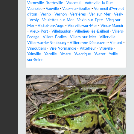
Varneville-Bretteville
-
Vascœuil
-
Vatteville-la-Rue
-
Vaunoise
-
Vauville
-
Vaux-sur-Seulles
-
Verneuil d'Avre et
d'Iton
-
Vernix
-
Vernon
-
Verrières
-
Ver-sur-Mer
-
Vesly
-
Vesly
-
Veulettes-sur-Mer
-
Vexin-sur-Epte
-
Vicq-sur-
Mer
-
Victot-en-Auge
-
Vierville-sur-Mer
-
Vieux-Manoir
-
Vieux-Port
-
Villebaudon
-
Villedieu-lès-Bailleul
-
Villers-
Bocage
-
Villers-Écalles
-
Villers-sur-Mer
-
Villerville
-
Villez-sur-le-Neubourg
-
Villiers-en-Désœuvre
-
Vimont
-
Vimoutiers
-
Vire Normandie
-
Vittefleur
-
Vraiville
-
Yainville
-
Yerville
-
Ymare
-
Yvecrique
-
Yvetot
-
Yville-
sur-Seine
Previous
Next