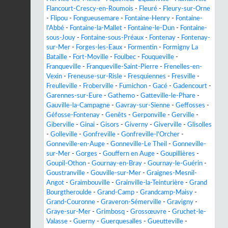
Flancourt-Crescy-en-Roumois
-
Fleuré
-
Fleury-sur-Orne
-
Flipou
-
Fongueusemare
-
Fontaine-Henry
-
Fontaine-
l'Abbé
-
Fontaine-la-Mallet
-
Fontaine-le-Dun
-
Fontaine-
sous-Jouy
-
Fontaine-sous-Préaux
-
Fontenay
-
Fontenay-
sur-Mer
-
Forges-les-Eaux
-
Formentin
-
Formigny La
Bataille
-
Fort-Moville
-
Foulbec
-
Fouqueville
-
Franqueville
-
Franqueville-Saint-Pierre
-
Frenelles-en-
Vexin
-
Freneuse-sur-Risle
-
Fresquiennes
-
Fresville
-
Freulleville
-
Froberville
-
Fumichon
-
Gacé
-
Gadencourt
-
Garennes-sur-Eure
-
Gathemo
-
Gatteville-le-Phare
-
Gauville-la-Campagne
-
Gavray-sur-Sienne
-
Geffosses
-
Géfosse-Fontenay
-
Genêts
-
Gerponville
-
Gerville
-
Giberville
-
Ginai
-
Gisors
-
Giverny
-
Giverville
-
Glisolles
-
Golleville
-
Gonfreville
-
Gonfreville-l'Orcher
-
Gonneville-en-Auge
-
Gonneville-Le Theil
-
Gonneville-
sur-Mer
-
Gorges
-
Gouffern en Auge
-
Goupillières
-
Goupil-Othon
-
Gournay-en-Bray
-
Gournay-le-Guérin
-
Goustranville
-
Gouville-sur-Mer
-
Graignes-Mesnil-
Angot
-
Graimbouville
-
Grainville-la-Teinturière
-
Grand
Bourgtheroulde
-
Grand-Camp
-
Grandcamp-Maisy
-
Grand-Couronne
-
Graveron-Sémerville
-
Gravigny
-
Graye-sur-Mer
-
Grimbosq
-
Grossœuvre
-
Gruchet-le-
Valasse
-
Guerny
-
Guerquesalles
-
Gueutteville
-