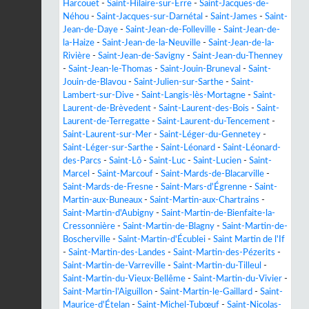
Harcouët
-
Saint-Hilaire-sur-Erre
-
Saint-Jacques-de-
Néhou
-
Saint-Jacques-sur-Darnétal
-
Saint-James
-
Saint-
Jean-de-Daye
-
Saint-Jean-de-Folleville
-
Saint-Jean-de-
la-Haize
-
Saint-Jean-de-la-Neuville
-
Saint-Jean-de-la-
Rivière
-
Saint-Jean-de-Savigny
-
Saint-Jean-du-Thenney
-
Saint-Jean-le-Thomas
-
Saint-Jouin-Bruneval
-
Saint-
Jouin-de-Blavou
-
Saint-Julien-sur-Sarthe
-
Saint-
Lambert-sur-Dive
-
Saint-Langis-lès-Mortagne
-
Saint-
Laurent-de-Brèvedent
-
Saint-Laurent-des-Bois
-
Saint-
Laurent-de-Terregatte
-
Saint-Laurent-du-Tencement
-
Saint-Laurent-sur-Mer
-
Saint-Léger-du-Gennetey
-
Saint-Léger-sur-Sarthe
-
Saint-Léonard
-
Saint-Léonard-
des-Parcs
-
Saint-Lô
-
Saint-Luc
-
Saint-Lucien
-
Saint-
Marcel
-
Saint-Marcouf
-
Saint-Mards-de-Blacarville
-
Saint-Mards-de-Fresne
-
Saint-Mars-d'Égrenne
-
Saint-
Martin-aux-Buneaux
-
Saint-Martin-aux-Chartrains
-
Saint-Martin-d'Aubigny
-
Saint-Martin-de-Bienfaite-la-
Cressonnière
-
Saint-Martin-de-Blagny
-
Saint-Martin-de-
Boscherville
-
Saint-Martin-d'Écublei
-
Saint Martin de l'If
-
Saint-Martin-des-Landes
-
Saint-Martin-des-Pézerits
-
Saint-Martin-de-Varreville
-
Saint-Martin-du-Tilleul
-
Saint-Martin-du-Vieux-Bellême
-
Saint-Martin-du-Vivier
-
Saint-Martin-l'Aiguillon
-
Saint-Martin-le-Gaillard
-
Saint-
Maurice-d'Ételan
-
Saint-Michel-Tubœuf
-
Saint-Nicolas-