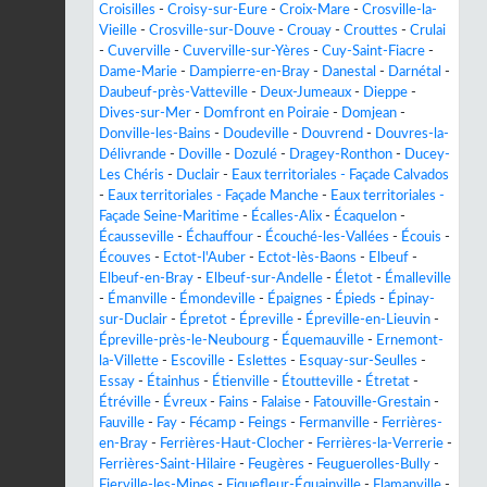
Croisilles
-
Croisy-sur-Eure
-
Croix-Mare
-
Crosville-la-
Vieille
-
Crosville-sur-Douve
-
Crouay
-
Crouttes
-
Crulai
-
Cuverville
-
Cuverville-sur-Yères
-
Cuy-Saint-Fiacre
-
Dame-Marie
-
Dampierre-en-Bray
-
Danestal
-
Darnétal
-
Daubeuf-près-Vatteville
-
Deux-Jumeaux
-
Dieppe
-
Dives-sur-Mer
-
Domfront en Poiraie
-
Domjean
-
Donville-les-Bains
-
Doudeville
-
Douvrend
-
Douvres-la-
Délivrande
-
Doville
-
Dozulé
-
Dragey-Ronthon
-
Ducey-
Les Chéris
-
Duclair
-
Eaux territoriales - Façade Calvados
-
Eaux territoriales - Façade Manche
-
Eaux territoriales -
Façade Seine-Maritime
-
Écalles-Alix
-
Écaquelon
-
Écausseville
-
Échauffour
-
Écouché-les-Vallées
-
Écouis
-
Écouves
-
Ectot-l'Auber
-
Ectot-lès-Baons
-
Elbeuf
-
Elbeuf-en-Bray
-
Elbeuf-sur-Andelle
-
Életot
-
Émalleville
-
Émanville
-
Émondeville
-
Épaignes
-
Épieds
-
Épinay-
sur-Duclair
-
Épretot
-
Épreville
-
Épreville-en-Lieuvin
-
Épreville-près-le-Neubourg
-
Équemauville
-
Ernemont-
la-Villette
-
Escoville
-
Eslettes
-
Esquay-sur-Seulles
-
Essay
-
Étainhus
-
Étienville
-
Étoutteville
-
Étretat
-
Étréville
-
Évreux
-
Fains
-
Falaise
-
Fatouville-Grestain
-
Fauville
-
Fay
-
Fécamp
-
Feings
-
Fermanville
-
Ferrières-
en-Bray
-
Ferrières-Haut-Clocher
-
Ferrières-la-Verrerie
-
Ferrières-Saint-Hilaire
-
Feugères
-
Feuguerolles-Bully
-
Fierville-les-Mines
-
Fiquefleur-Équainville
-
Flamanville
-