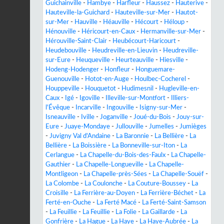
Guichainville
-
Hambye
-
Harfleur
-
Haussez
-
Hauterive
-
Hauteville-la-Guichard
-
Hauteville-sur-Mer
-
Hautot-
sur-Mer
-
Hauville
-
Héauville
-
Hécourt
-
Héloup
-
Hénouville
-
Héricourt-en-Caux
-
Hermanville-sur-Mer
-
Hérouville-Saint-Clair
-
Heubécourt-Haricourt
-
Heudebouville
-
Heudreville-en-Lieuvin
-
Heudreville-
sur-Eure
-
Heuqueville
-
Heurteauville
-
Hiesville
-
Hodeng-Hodenger
-
Honfleur
-
Honguemare-
Guenouville
-
Hotot-en-Auge
-
Houlbec-Cocherel
-
Houppeville
-
Houquetot
-
Hudimesnil
-
Hugleville-en-
Caux
-
Igé
-
Igoville
-
Illeville-sur-Montfort
-
Illiers-
l'Évêque
-
Incarville
-
Ingouville
-
Isigny-sur-Mer
-
Isneauville
-
Iville
-
Joganville
-
Joué-du-Bois
-
Jouy-sur-
Eure
-
Juaye-Mondaye
-
Jullouville
-
Jumelles
-
Jumièges
-
Juvigny Val d'Andaine
-
La Baronnie
-
La Bellière
-
La
Bellière
-
La Boissière
-
La Bonneville-sur-Iton
-
La
Cerlangue
-
La Chapelle-du-Bois-des-Faulx
-
La Chapelle-
Gauthier
-
La Chapelle-Longueville
-
La Chapelle-
Montligeon
-
La Chapelle-près-Sées
-
La Chapelle-Souëf
-
La Colombe
-
La Coulonche
-
La Couture-Boussey
-
La
Croisille
-
La Ferrière-au-Doyen
-
La Ferrière-Béchet
-
La
Ferté-en-Ouche
-
La Ferté Macé
-
La Ferté-Saint-Samson
-
La Feuillie
-
La Feuillie
-
La Folie
-
La Gaillarde
-
La
Gonfrière
-
La Hague
-
La Haye
-
La Haye-Aubrée
-
La