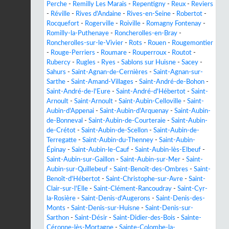
Perche
-
Remilly Les Marais
-
Repentigny
-
Reux
-
Reviers
-
Réville
-
Rives d'Andaine
-
Rives-en-Seine
-
Robertot
-
Rocquefort
-
Rogerville
-
Roiville
-
Romagny Fontenay
-
Romilly-la-Puthenaye
-
Roncherolles-en-Bray
-
Roncherolles-sur-le-Vivier
-
Rots
-
Rouen
-
Rougemontier
-
Rouge-Perriers
-
Roumare
-
Rouperroux
-
Routot
-
Rubercy
-
Rugles
-
Ryes
-
Sablons sur Huisne
-
Sacey
-
Sahurs
-
Saint-Agnan-de-Cernières
-
Saint-Agnan-sur-
Sarthe
-
Saint-Amand-Villages
-
Saint-André-de-Bohon
-
Saint-André-de-l'Eure
-
Saint-André-d'Hébertot
-
Saint-
Arnoult
-
Saint-Arnoult
-
Saint-Aubin-Celloville
-
Saint-
Aubin-d'Appenai
-
Saint-Aubin-d'Arquenay
-
Saint-Aubin-
de-Bonneval
-
Saint-Aubin-de-Courteraie
-
Saint-Aubin-
de-Crétot
-
Saint-Aubin-de-Scellon
-
Saint-Aubin-de-
Terregatte
-
Saint-Aubin-du-Thenney
-
Saint-Aubin-
Épinay
-
Saint-Aubin-le-Cauf
-
Saint-Aubin-lès-Elbeuf
-
Saint-Aubin-sur-Gaillon
-
Saint-Aubin-sur-Mer
-
Saint-
Aubin-sur-Quillebeuf
-
Saint-Benoît-des-Ombres
-
Saint-
Benoît-d'Hébertot
-
Saint-Christophe-sur-Avre
-
Saint-
Clair-sur-l'Elle
-
Saint-Clément-Rancoudray
-
Saint-Cyr-
la-Rosière
-
Saint-Denis-d'Augerons
-
Saint-Denis-des-
Monts
-
Saint-Denis-sur-Huisne
-
Saint-Denis-sur-
Sarthon
-
Saint-Désir
-
Saint-Didier-des-Bois
-
Sainte-
Céronne-lès-Mortagne
-
Sainte-Colombe-la-