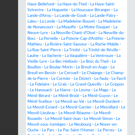
Haye-Bellefond
-
La Haye-du-Theil
-
La Haye-Saint-
Sylvestre
-
La Hoguette
-
La Houssaye-Béranger
-
La
Lande-d'Airou
-
La Lande-de-Goult
-
La Lande-Patry
-
Laleu
-
La Londe
-
La Madeleine-Bouvet
-
La Madeleine-
de-Nonancourt
-
La Meauffe
-
La Motte-Fouquet
-
La
Neuve-Lyre
-
La Neuville-Chant-d'Oisel
-
La Neuville-du-
Bosc
-
La Pernelle
-
La Poterie-Cap-d'Antifer
-
La Poterie-
Mathieu
-
La Rivière-Saint-Sauveur
-
La Roche-Mabile
-
La Rue-Saint-Pierre
-
La Trinité
-
La Trinité-de-Réville
-
Laulne
-
La Vacherie
-
La Vaupalière
-
La Ventrouze
-
La
Vieille-Lyre
-
Le Bec-Hellouin
-
Le Bosc du Theil
-
Le
Bouillon
-
Le Boulay-Morin
-
Le Breuil-en-Auge
-
Le
Breuil-en-Bessin
-
Le Cercueil
-
Le Chalange
-
Le Champ-
de-la-Pierre
-
Le Cormier
-
Le Dézert
-
Le Faulq
-
Le Favril
-
Le Fidelaire
-
Le Grais
-
Le Grand-Quevilly
-
Le Grippon
-
Le Hanouard
-
Le Havre
-
Le Lesme
-
Le Mage
-
Le
Ménil-Bérard
-
Le Ménil-Broût
-
Le Ménil-Guyon
-
Le
Ménil-Scelleur
-
Le Mesnil-au-Val
-
Le Mesnil-Durdent
-
Le Mesnil-Esnard
-
Le Mesnil-Garnier
-
Le Mesnillard
-
Le
Mesnil-Lieubray
-
Le Mesnil-Réaume
-
Le Mesnil-
Rouxelin
-
Le Mesnil-Saint-Jean
-
Le Mesnil-Simon
-
Le
Mesnil-sous-Jumièges
-
Le Neubourg
-
Le Noyer-en-
Ouche
-
Le Parc
-
Le Pas-Saint-l'Homer
-
Le Perrey
-
Le