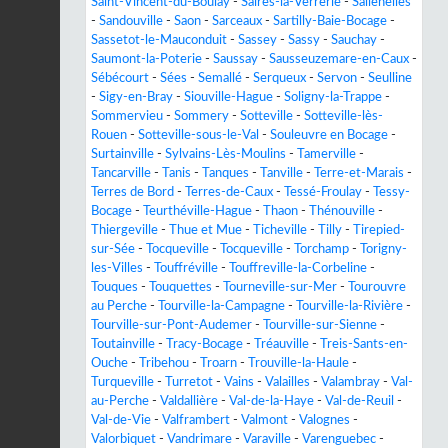
Saint-Vincent-du-Boulay
-
Saires-la-Verrerie
-
Sallenelles
-
Sandouville
-
Saon
-
Sarceaux
-
Sartilly-Baie-Bocage
-
Sassetot-le-Mauconduit
-
Sassey
-
Sassy
-
Sauchay
-
Saumont-la-Poterie
-
Saussay
-
Sausseuzemare-en-Caux
-
Sébécourt
-
Sées
-
Semallé
-
Serqueux
-
Servon
-
Seulline
-
Sigy-en-Bray
-
Siouville-Hague
-
Soligny-la-Trappe
-
Sommervieu
-
Sommery
-
Sotteville
-
Sotteville-lès-
Rouen
-
Sotteville-sous-le-Val
-
Souleuvre en Bocage
-
Surtainville
-
Sylvains-Lès-Moulins
-
Tamerville
-
Tancarville
-
Tanis
-
Tanques
-
Tanville
-
Terre-et-Marais
-
Terres de Bord
-
Terres-de-Caux
-
Tessé-Froulay
-
Tessy-
Bocage
-
Teurthéville-Hague
-
Thaon
-
Thénouville
-
Thiergeville
-
Thue et Mue
-
Ticheville
-
Tilly
-
Tirepied-
sur-Sée
-
Tocqueville
-
Tocqueville
-
Torchamp
-
Torigny-
les-Villes
-
Touffréville
-
Touffreville-la-Corbeline
-
Touques
-
Touquettes
-
Tourneville-sur-Mer
-
Tourouvre
au Perche
-
Tourville-la-Campagne
-
Tourville-la-Rivière
-
Tourville-sur-Pont-Audemer
-
Tourville-sur-Sienne
-
Toutainville
-
Tracy-Bocage
-
Tréauville
-
Treis-Sants-en-
Ouche
-
Tribehou
-
Troarn
-
Trouville-la-Haule
-
Turqueville
-
Turretot
-
Vains
-
Valailles
-
Valambray
-
Val-
au-Perche
-
Valdallière
-
Val-de-la-Haye
-
Val-de-Reuil
-
Val-de-Vie
-
Valframbert
-
Valmont
-
Valognes
-
Valorbiquet
-
Vandrimare
-
Varaville
-
Varenguebec
-