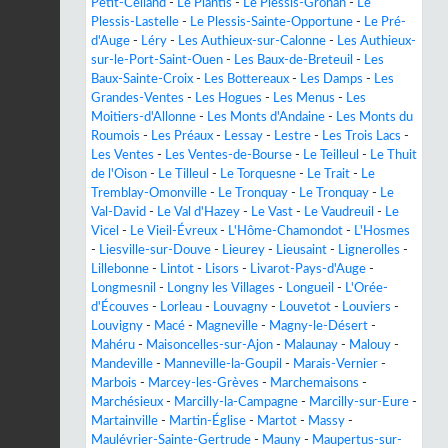
Petit-Celland
-
Le Plantis
-
Le Plessis-Grohan
-
Le
Plessis-Lastelle
-
Le Plessis-Sainte-Opportune
-
Le Pré-
d'Auge
-
Léry
-
Les Authieux-sur-Calonne
-
Les Authieux-
sur-le-Port-Saint-Ouen
-
Les Baux-de-Breteuil
-
Les
Baux-Sainte-Croix
-
Les Bottereaux
-
Les Damps
-
Les
Grandes-Ventes
-
Les Hogues
-
Les Menus
-
Les
Moitiers-d'Allonne
-
Les Monts d'Andaine
-
Les Monts du
Roumois
-
Les Préaux
-
Lessay
-
Lestre
-
Les Trois Lacs
-
Les Ventes
-
Les Ventes-de-Bourse
-
Le Teilleul
-
Le Thuit
de l'Oison
-
Le Tilleul
-
Le Torquesne
-
Le Trait
-
Le
Tremblay-Omonville
-
Le Tronquay
-
Le Tronquay
-
Le
Val-David
-
Le Val d'Hazey
-
Le Vast
-
Le Vaudreuil
-
Le
Vicel
-
Le Vieil-Évreux
-
L'Hôme-Chamondot
-
L'Hosmes
-
Liesville-sur-Douve
-
Lieurey
-
Lieusaint
-
Lignerolles
-
Lillebonne
-
Lintot
-
Lisors
-
Livarot-Pays-d'Auge
-
Longmesnil
-
Longny les Villages
-
Longueil
-
L'Orée-
d'Écouves
-
Lorleau
-
Louvagny
-
Louvetot
-
Louviers
-
Louvigny
-
Macé
-
Magneville
-
Magny-le-Désert
-
Mahéru
-
Maisoncelles-sur-Ajon
-
Malaunay
-
Malouy
-
Mandeville
-
Manneville-la-Goupil
-
Marais-Vernier
-
Marbois
-
Marcey-les-Grèves
-
Marchemaisons
-
Marchésieux
-
Marcilly-la-Campagne
-
Marcilly-sur-Eure
-
Martainville
-
Martin-Église
-
Martot
-
Massy
-
Maulévrier-Sainte-Gertrude
-
Mauny
-
Maupertus-sur-