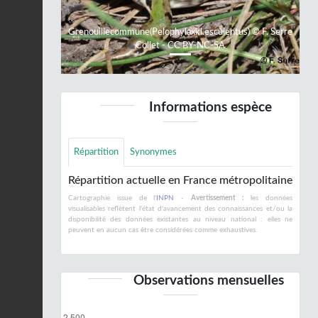
Grenouillecommune(Pelophylaxkl.esculentus) © F. Serre
Collet - CC BY-NC-SA
Informations espèce
Répartition
Synonymes
Répartition actuelle en France métropolitaine
Cartographie issue de l'
INPN
-
Avertissement :
les données
visualisables reflètent l'état d'avancement des connaissances et/ou la
disponibilité des données existantes au niveau national : elles ne
peuvent en aucun cas être considérées comme exhaustives.
Observations mensuelles