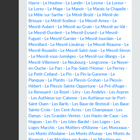
Havre
-
Le Houlme
-
Le Landin
-
Le Lesme
-
Le Loreur
-
Le Lorey
-
Le Mage
-
Le Manoir
-
Le Marais-la-Chapelle
-
Le Mêle-sur-Sarthe
-
Le Ménil-Broût
-
Le Ménil-de-
Briouze
-
Le Ménil-Scelleur
-
Le Mesnil-Amey
-
Le
Mesnil-Aubert
-
Le Mesnil-au-Grain
-
Le Mesnil-au-Val
-
Le Mesnil-Durdent
-
Le Mesnil-Esnard
-
Le Mesnil-
Fuguet
-
Le Mesnil-Garnier
-
Le Mesnil-Jourdain
-
Le
Mesnillard
-
Le Mesnil-Lieubray
-
Le Mesnil-Réaume
-
Le
Mesnil-Rouxelin
-
Le Mesnil-Saint-Jean
-
Le Mesnil-Simon
-
Le Mesnil-sous-Jumièges
-
Le Mesnil-sur-Blangy
-
Le
Mesnil-Villement
-
Le Neubourg
-
Lengronne
-
Le Noyer-
en-Ouche
-
Le Parc
-
Le Pas-Saint-l'Homer
-
Le Perrey
-
Le Petit-Celland
-
Le Pin
-
Le Pin-la-Garenne
-
Le
Planquay
-
Le Plantis
-
Le Plessis-Grohan
-
Le Plessis-
Hébert
-
Le Plessis-Sainte-Opportune
-
Le Pré-d'Auge
-
Le Renouard
-
Le Rozel
-
Léry
-
Les Andelys
-
Les Aspres
-
Les Authieux-sur-Calonne
-
Les Authieux-sur-le-Port-
Saint-Ouen
-
Les Barils
-
Les Baux-de-Breteuil
-
Les Baux-
Sainte-Croix
-
Les Cent-Acres
-
Les Champeaux
-
Les
Damps
-
Les Grandes-Ventes
-
Les Hauts-de-Caux
-
Les
Hogues
-
Les Ifs
-
Les Isles-Bardel
-
Les Loges
-
Les
Loges-Marchis
-
Les Moitiers-d'Allonne
-
Les Monceaux
-
Les Monts d'Andaine
-
Les Monts d'Aunay
-
Les Monts du
Roumois
-
Les Moutiers-en-Auge
-
Les Moutiers-en-