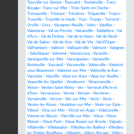
Tourville-sur-Sienne
-
Toussaint
-
Toutainville
-
Tracy-
Bocage
-
Tracy-sur-Mer
-
Treis-Sants-en-Ouche
-
Trémauville
-
Trémont
-
Trévières
-
Triqueville
-
Troarn
-
Trouville
-
Trouville-la-Haule
-
Trun
-
Trungy
-
Turretot
-
Urville
-
Ussy
-
Vacognes-Neuilly
-
Vains
-
Valailles
-
Valambray
-
Val-au-Perche
-
Valcanville
-
Valdallière
-
Val
d'Arry
-
Val de Drôme
-
Val-de-la-Haye
-
Val-de-Reuil
-
Val-de-Saâne
-
Val-de-Scie
-
Val-de-Vie
-
Val d'Orger
-
Valframbert
-
Valletot
-
Valliquerville
-
Valmont
-
Valognes
-
Valorbiquet
-
Valsemé
-
Vannecrocq
-
Varaville
-
Varengeville-sur-Mer
-
Varenguebec
-
Varneville-
Bretteville
-
Vascœuil
-
Vassonville
-
Vatierville
-
Vattetot-
sous-Beaumont
-
Vattetot-sur-Mer
-
Vatteville-la-Rue
-
Vaunoise
-
Vauville
-
Vaux-sur-Aure
-
Vaux-sur-Seulles
-
Veauville-lès-Quelles
-
Vendeuvre
-
Vénestanville
-
Venon
-
Ventes-Saint-Rémy
-
Ver
-
Verneuil d'Avre et
d'Iton
-
Verneusses
-
Vernix
-
Vernon
-
Verrières
-
Versainville
-
Verson
-
Ver-sur-Mer
-
Vesly
-
Vesly
-
Veules-les-Roses
-
Veulettes-sur-Mer
-
Vexin-sur-Epte
-
Vibeuf
-
Vicq-sur-Mer
-
Victot-en-Auge
-
Videcosville
-
Vienne-en-Bessin
-
Vierville-sur-Mer
-
Vieux
-
Vieux-
Manoir
-
Vieux-Pont
-
Vieux-Rouen-sur-Bresle
-
Vignats
-
Villainville
-
Villebaudon
-
Villedieu-lès-Bailleul
-
Villedieu-
les-Poêles-Rouffigny
-
Villegats
-
Villers-Bocage
-
Villers-