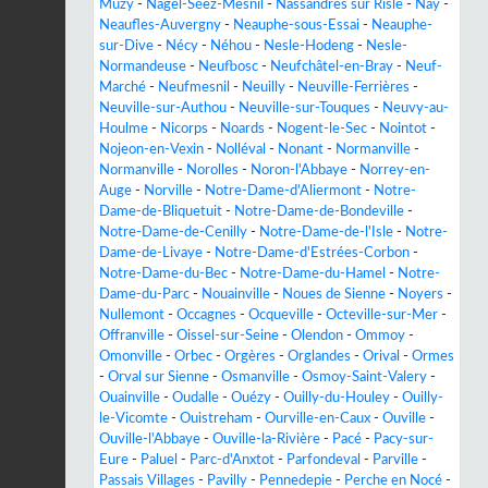
Muzy
-
Nagel-Séez-Mesnil
-
Nassandres sur Risle
-
Nay
-
Neaufles-Auvergny
-
Neauphe-sous-Essai
-
Neauphe-
sur-Dive
-
Nécy
-
Néhou
-
Nesle-Hodeng
-
Nesle-
Normandeuse
-
Neufbosc
-
Neufchâtel-en-Bray
-
Neuf-
Marché
-
Neufmesnil
-
Neuilly
-
Neuville-Ferrières
-
Neuville-sur-Authou
-
Neuville-sur-Touques
-
Neuvy-au-
Houlme
-
Nicorps
-
Noards
-
Nogent-le-Sec
-
Nointot
-
Nojeon-en-Vexin
-
Nolléval
-
Nonant
-
Normanville
-
Normanville
-
Norolles
-
Noron-l'Abbaye
-
Norrey-en-
Auge
-
Norville
-
Notre-Dame-d'Aliermont
-
Notre-
Dame-de-Bliquetuit
-
Notre-Dame-de-Bondeville
-
Notre-Dame-de-Cenilly
-
Notre-Dame-de-l'Isle
-
Notre-
Dame-de-Livaye
-
Notre-Dame-d'Estrées-Corbon
-
Notre-Dame-du-Bec
-
Notre-Dame-du-Hamel
-
Notre-
Dame-du-Parc
-
Nouainville
-
Noues de Sienne
-
Noyers
-
Nullemont
-
Occagnes
-
Ocqueville
-
Octeville-sur-Mer
-
Offranville
-
Oissel-sur-Seine
-
Olendon
-
Ommoy
-
Omonville
-
Orbec
-
Orgères
-
Orglandes
-
Orival
-
Ormes
-
Orval sur Sienne
-
Osmanville
-
Osmoy-Saint-Valery
-
Ouainville
-
Oudalle
-
Ouézy
-
Ouilly-du-Houley
-
Ouilly-
le-Vicomte
-
Ouistreham
-
Ourville-en-Caux
-
Ouville
-
Ouville-l'Abbaye
-
Ouville-la-Rivière
-
Pacé
-
Pacy-sur-
Eure
-
Paluel
-
Parc-d'Anxtot
-
Parfondeval
-
Parville
-
Passais Villages
-
Pavilly
-
Pennedepie
-
Perche en Nocé
-