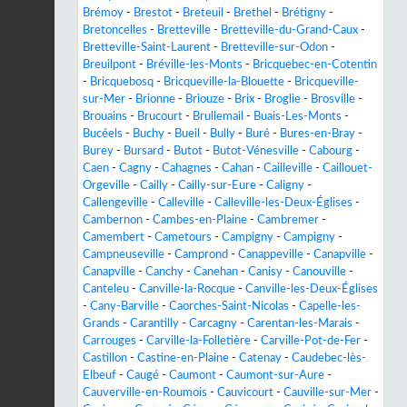
Brémoy
-
Brestot
-
Breteuil
-
Brethel
-
Brétigny
-
Bretoncelles
-
Bretteville
-
Bretteville-du-Grand-Caux
-
Bretteville-Saint-Laurent
-
Bretteville-sur-Odon
-
Breuilpont
-
Bréville-les-Monts
-
Bricquebec-en-Cotentin
-
Bricquebosq
-
Bricqueville-la-Blouette
-
Bricqueville-
sur-Mer
-
Brionne
-
Briouze
-
Brix
-
Broglie
-
Brosville
-
Brouains
-
Brucourt
-
Brullemail
-
Buais-Les-Monts
-
Bucéels
-
Buchy
-
Bueil
-
Bully
-
Buré
-
Bures-en-Bray
-
Burey
-
Bursard
-
Butot
-
Butot-Vénesville
-
Cabourg
-
Caen
-
Cagny
-
Cahagnes
-
Cahan
-
Cailleville
-
Caillouet-
Orgeville
-
Cailly
-
Cailly-sur-Eure
-
Caligny
-
Callengeville
-
Calleville
-
Calleville-les-Deux-Églises
-
Cambernon
-
Cambes-en-Plaine
-
Cambremer
-
Camembert
-
Cametours
-
Campigny
-
Campigny
-
Campneuseville
-
Camprond
-
Canappeville
-
Canapville
-
Canapville
-
Canchy
-
Canehan
-
Canisy
-
Canouville
-
Canteleu
-
Canville-la-Rocque
-
Canville-les-Deux-Églises
-
Cany-Barville
-
Caorches-Saint-Nicolas
-
Capelle-les-
Grands
-
Carantilly
-
Carcagny
-
Carentan-les-Marais
-
Carrouges
-
Carville-la-Folletière
-
Carville-Pot-de-Fer
-
Castillon
-
Castine-en-Plaine
-
Catenay
-
Caudebec-lès-
Elbeuf
-
Caugé
-
Caumont
-
Caumont-sur-Aure
-
Cauverville-en-Roumois
-
Cauvicourt
-
Cauville-sur-Mer
-