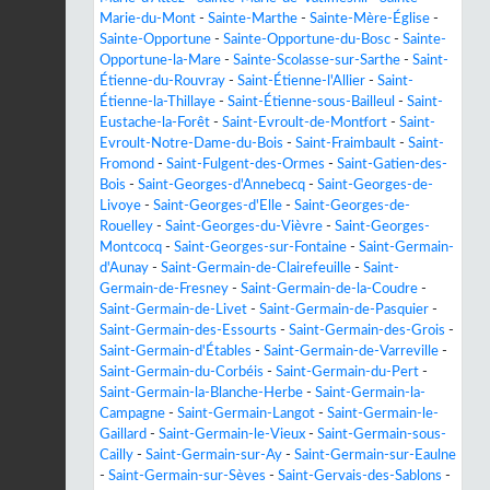
Marie-du-Mont
-
Sainte-Marthe
-
Sainte-Mère-Église
-
Sainte-Opportune
-
Sainte-Opportune-du-Bosc
-
Sainte-
Opportune-la-Mare
-
Sainte-Scolasse-sur-Sarthe
-
Saint-
Étienne-du-Rouvray
-
Saint-Étienne-l'Allier
-
Saint-
Étienne-la-Thillaye
-
Saint-Étienne-sous-Bailleul
-
Saint-
Eustache-la-Forêt
-
Saint-Evroult-de-Montfort
-
Saint-
Evroult-Notre-Dame-du-Bois
-
Saint-Fraimbault
-
Saint-
Fromond
-
Saint-Fulgent-des-Ormes
-
Saint-Gatien-des-
Bois
-
Saint-Georges-d'Annebecq
-
Saint-Georges-de-
Livoye
-
Saint-Georges-d'Elle
-
Saint-Georges-de-
Rouelley
-
Saint-Georges-du-Vièvre
-
Saint-Georges-
Montcocq
-
Saint-Georges-sur-Fontaine
-
Saint-Germain-
d'Aunay
-
Saint-Germain-de-Clairefeuille
-
Saint-
Germain-de-Fresney
-
Saint-Germain-de-la-Coudre
-
Saint-Germain-de-Livet
-
Saint-Germain-de-Pasquier
-
Saint-Germain-des-Essourts
-
Saint-Germain-des-Grois
-
Saint-Germain-d'Étables
-
Saint-Germain-de-Varreville
-
Saint-Germain-du-Corbéis
-
Saint-Germain-du-Pert
-
Saint-Germain-la-Blanche-Herbe
-
Saint-Germain-la-
Campagne
-
Saint-Germain-Langot
-
Saint-Germain-le-
Gaillard
-
Saint-Germain-le-Vieux
-
Saint-Germain-sous-
Cailly
-
Saint-Germain-sur-Ay
-
Saint-Germain-sur-Eaulne
-
Saint-Germain-sur-Sèves
-
Saint-Gervais-des-Sablons
-