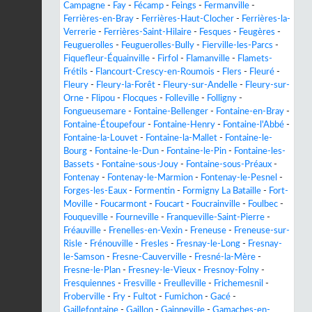
Campagne
-
Fay
-
Fécamp
-
Feings
-
Fermanville
-
Ferrières-en-Bray
-
Ferrières-Haut-Clocher
-
Ferrières-la-
Verrerie
-
Ferrières-Saint-Hilaire
-
Fesques
-
Feugères
-
Feuguerolles
-
Feuguerolles-Bully
-
Fierville-les-Parcs
-
Fiquefleur-Équainville
-
Firfol
-
Flamanville
-
Flamets-
Frétils
-
Flancourt-Crescy-en-Roumois
-
Flers
-
Fleuré
-
Fleury
-
Fleury-la-Forêt
-
Fleury-sur-Andelle
-
Fleury-sur-
Orne
-
Flipou
-
Flocques
-
Folleville
-
Folligny
-
Fongueusemare
-
Fontaine-Bellenger
-
Fontaine-en-Bray
-
Fontaine-Étoupefour
-
Fontaine-Henry
-
Fontaine-l'Abbé
-
Fontaine-la-Louvet
-
Fontaine-la-Mallet
-
Fontaine-le-
Bourg
-
Fontaine-le-Dun
-
Fontaine-le-Pin
-
Fontaine-les-
Bassets
-
Fontaine-sous-Jouy
-
Fontaine-sous-Préaux
-
Fontenay
-
Fontenay-le-Marmion
-
Fontenay-le-Pesnel
-
Forges-les-Eaux
-
Formentin
-
Formigny La Bataille
-
Fort-
Moville
-
Foucarmont
-
Foucart
-
Foucrainville
-
Foulbec
-
Fouqueville
-
Fourneville
-
Franqueville-Saint-Pierre
-
Fréauville
-
Frenelles-en-Vexin
-
Freneuse
-
Freneuse-sur-
Risle
-
Frénouville
-
Fresles
-
Fresnay-le-Long
-
Fresnay-
le-Samson
-
Fresne-Cauverville
-
Fresné-la-Mère
-
Fresne-le-Plan
-
Fresney-le-Vieux
-
Fresnoy-Folny
-
Fresquiennes
-
Fresville
-
Freulleville
-
Frichemesnil
-
Froberville
-
Fry
-
Fultot
-
Fumichon
-
Gacé
-
Gaillefontaine
-
Gaillon
-
Gainneville
-
Gamaches-en-