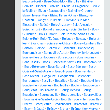
Bézu-la-Forêt
-
Bézu-Saint-Éloi
-
Bierville
-
Biéville-
Beuville
-
Bihorel
-
Biniville
-
Biville-la-Baignarde
-
Biville-
la-Rivière
-
Bizou
-
Blacqueville
-
Blainville-Crevon
-
Blainville-sur-Mer
-
Blainville-sur-Orne
-
Blangy-le-
Château
-
Blangy-sur-Bresle
-
Blonville-sur-Mer
-
Blosseville
-
Boëcé
-
Bois-Anzeray
-
Bois-Arnault
-
Boischampré
-
Bois-d'Ennebourg
-
Bois-Guilbert
-
Bois-
Guillaume
-
Bois-Himont
-
Bois-Jérôme-Saint-Ouen
-
Bois-le-Roi
-
Bois-l'Évêque
-
Boisney
-
Boissay
-
Boisset-
les-Prévanches
-
Boissey-le-Châtel
-
Boissy-Lamberville
-
Boitron
-
Bolbec
-
Bolleville
-
Boncourt
-
Bonnebosq
-
Bonnemaison
-
Bonneville-Aptot
-
Bonneville-la-Louvet
-
Bonneville-sur-Touques
-
Bonsecours
-
Bonsmoulins
-
Bons-Tassilly
-
Boos
-
Bordeaux-Saint-Clair
-
Bornambusc
-
Bosc-Bérenger
-
Bosc-Bordel
-
Bosc-Édeline
-
Bosc-
Guérard-Saint-Adrien
-
Bosc-Hyons
-
Bosc-le-Hard
-
Bosc-Mesnil
-
Bosgouet
-
Bosquentin
-
Bosrobert
-
Bosroumois
-
Bosville
-
Bouafles
-
Boucé
-
Bouchevilliers
-
Boudeville
-
Bouelles
-
Boulleville
-
Boulon
-
Bouquelon
-
Bouquetot
-
Bourdainville
-
Bourg-Achard
-
Bourg-
Beaudouin
-
Bourgeauville
-
Bourguenolles
-
Bourgvallées
-
Bourneville-Sainte-Croix
-
Bourth
-
Bourville
-
Bouville
-
Brachy
-
Bracquetuit
-
Bradiancourt
-
Brametot
-
Branville
-
Bray
-
Bréauté
-
Brécey
-
Bréhal
-
Brémontier-Merval
-