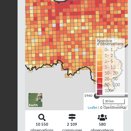
Nombre
d'observations
0– 1
1– 2
2– 5
5– 10
10– 20
20– 50
50– 100
100+
1960
30 km
Nombre d'observat
Leaflet
| © OpenStreetMap
10 550
2 109
580
observations
communes
observateurs