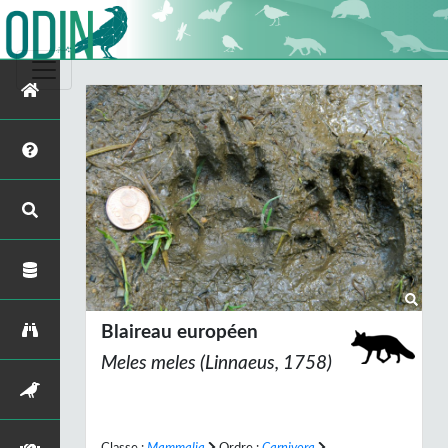
Blaireau européen
Meles meles
(Linnaeus, 1758)
Classe :
Mammalia
Ordre :
Carnivora