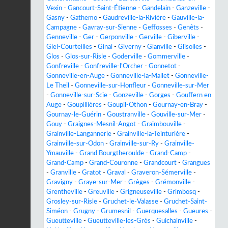
Vexin
-
Gancourt-Saint-Étienne
-
Gandelain
-
Ganzeville
-
Gasny
-
Gathemo
-
Gaudreville-la-Rivière
-
Gauville-la-
Campagne
-
Gavray-sur-Sienne
-
Geffosses
-
Genêts
-
Genneville
-
Ger
-
Gerponville
-
Gerville
-
Giberville
-
Giel-Courteilles
-
Ginai
-
Giverny
-
Glanville
-
Glisolles
-
Glos
-
Glos-sur-Risle
-
Goderville
-
Gommerville
-
Gonfreville
-
Gonfreville-l'Orcher
-
Gonnetot
-
Gonneville-en-Auge
-
Gonneville-la-Mallet
-
Gonneville-
Le Theil
-
Gonneville-sur-Honfleur
-
Gonneville-sur-Mer
-
Gonneville-sur-Scie
-
Gonzeville
-
Gorges
-
Gouffern en
Auge
-
Goupillières
-
Goupil-Othon
-
Gournay-en-Bray
-
Gournay-le-Guérin
-
Goustranville
-
Gouville-sur-Mer
-
Gouy
-
Graignes-Mesnil-Angot
-
Graimbouville
-
Grainville-Langannerie
-
Grainville-la-Teinturière
-
Grainville-sur-Odon
-
Grainville-sur-Ry
-
Grainville-
Ymauville
-
Grand Bourgtheroulde
-
Grand-Camp
-
Grand-Camp
-
Grand-Couronne
-
Grandcourt
-
Grangues
-
Granville
-
Gratot
-
Graval
-
Graveron-Sémerville
-
Gravigny
-
Graye-sur-Mer
-
Grèges
-
Grémonville
-
Grentheville
-
Greuville
-
Grigneuseville
-
Grimbosq
-
Grosley-sur-Risle
-
Gruchet-le-Valasse
-
Gruchet-Saint-
Siméon
-
Grugny
-
Grumesnil
-
Guerquesalles
-
Gueures
-
Gueutteville
-
Gueutteville-les-Grès
-
Guichainville
-