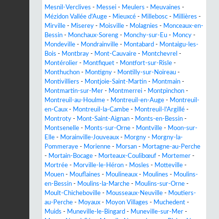
Mesnil-Verclives
-
Messei
-
Meulers
-
Meuvaines
-
Mézidon Vallée d'Auge
-
Mieuxcé
-
Millebosc
-
Millières
-
Mirville
-
Miserey
-
Moisville
-
Molagnies
-
Monceaux-en-
Bessin
-
Monchaux-Soreng
-
Monchy-sur-Eu
-
Moncy
-
Mondeville
-
Mondrainville
-
Montabard
-
Montaigu-les-
Bois
-
Montbray
-
Mont-Cauvaire
-
Montchevrel
-
Montérolier
-
Montfiquet
-
Montfort-sur-Risle
-
Monthuchon
-
Montigny
-
Montilly-sur-Noireau
-
Montivilliers
-
Montjoie-Saint-Martin
-
Montmain
-
Montmartin-sur-Mer
-
Montmerrei
-
Montpinchon
-
Montreuil-au-Houlme
-
Montreuil-en-Auge
-
Montreuil-
en-Caux
-
Montreuil-la-Cambe
-
Montreuil-l'Argillé
-
Montroty
-
Mont-Saint-Aignan
-
Monts-en-Bessin
-
Montsenelle
-
Monts-sur-Orne
-
Montville
-
Moon-sur-
Elle
-
Morainville-Jouveaux
-
Morgny
-
Morgny-la-
Pommeraye
-
Morienne
-
Morsan
-
Mortagne-au-Perche
-
Mortain-Bocage
-
Morteaux-Coulibœuf
-
Mortemer
-
Mortrée
-
Morville-le-Héron
-
Mosles
-
Motteville
-
Mouen
-
Mouflaines
-
Moulineaux
-
Moulines
-
Moulins-
en-Bessin
-
Moulins-la-Marche
-
Moulins-sur-Orne
-
Moult-Chicheboville
-
Mousseaux-Neuville
-
Moutiers-
au-Perche
-
Moyaux
-
Moyon Villages
-
Muchedent
-
Muids
-
Muneville-le-Bingard
-
Muneville-sur-Mer
-