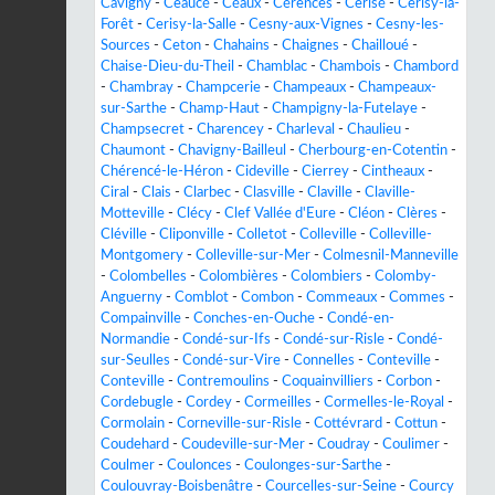
Cavigny
-
Ceaucé
-
Céaux
-
Cérences
-
Cerisé
-
Cerisy-la-
Forêt
-
Cerisy-la-Salle
-
Cesny-aux-Vignes
-
Cesny-les-
Sources
-
Ceton
-
Chahains
-
Chaignes
-
Chailloué
-
Chaise-Dieu-du-Theil
-
Chamblac
-
Chambois
-
Chambord
-
Chambray
-
Champcerie
-
Champeaux
-
Champeaux-
sur-Sarthe
-
Champ-Haut
-
Champigny-la-Futelaye
-
Champsecret
-
Charencey
-
Charleval
-
Chaulieu
-
Chaumont
-
Chavigny-Bailleul
-
Cherbourg-en-Cotentin
-
Chérencé-le-Héron
-
Cideville
-
Cierrey
-
Cintheaux
-
Ciral
-
Clais
-
Clarbec
-
Clasville
-
Claville
-
Claville-
Motteville
-
Clécy
-
Clef Vallée d'Eure
-
Cléon
-
Clères
-
Cléville
-
Cliponville
-
Colletot
-
Colleville
-
Colleville-
Montgomery
-
Colleville-sur-Mer
-
Colmesnil-Manneville
-
Colombelles
-
Colombières
-
Colombiers
-
Colomby-
Anguerny
-
Comblot
-
Combon
-
Commeaux
-
Commes
-
Compainville
-
Conches-en-Ouche
-
Condé-en-
Normandie
-
Condé-sur-Ifs
-
Condé-sur-Risle
-
Condé-
sur-Seulles
-
Condé-sur-Vire
-
Connelles
-
Conteville
-
Conteville
-
Contremoulins
-
Coquainvilliers
-
Corbon
-
Cordebugle
-
Cordey
-
Cormeilles
-
Cormelles-le-Royal
-
Cormolain
-
Corneville-sur-Risle
-
Cottévrard
-
Cottun
-
Coudehard
-
Coudeville-sur-Mer
-
Coudray
-
Coulimer
-
Coulmer
-
Coulonces
-
Coulonges-sur-Sarthe
-
Coulouvray-Boisbenâtre
-
Courcelles-sur-Seine
-
Courcy