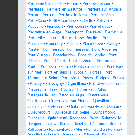
Percy-en-Normandie
-
Périers
-
Périers-en-Auge
-
Perrières
-
Perriers-en-Beauficel
-
Perriers-sur-Andelle
-
Perrou
-
Perruel
-
Pertheville-Ners
-
Pervenchères
-
Petit-Caux
-
Petit-Couronne
-
Petiville
-
Petiville
-
Picauville
-
Piencourt
-
Pierrecourt
-
Pierrefiques
-
Pierrefitte-en-Auge
-
Pierrepont
-
Pierreval
-
Pierreville
-
Pinterville
-
Pirou
-
Piseux
-
Pissy-Pôville
-
Pîtres
-
Planches
-
Planquery
-
Plasnes
-
Pleine-Sève
-
Poilley
-
Pointel
-
Pommereux
-
Pommeréval
-
Pont-Audemer
-
Pont-Authou
-
Pontchardon
-
Pont-de-l'Arche
-
Pont-
d'Ouilly
-
Pont-Hébert
-
Pont-l'Évêque
-
Pontorson
-
Ponts
-
Pont-Saint-Pierre
-
Ponts sur Seulles
-
Port-Bail-
sur-Mer
-
Port-en-Bessin-Huppain
-
Portes
-
Port-
Jérôme-sur-Seine
-
Port-Mort
-
Poses
-
Potigny
-
Préaux
-
Précey
-
Pressagny-l'Orgueilleux
-
Prétot-Vicquemare
-
Preuseville
-
Prey
-
Puchay
-
Puisenval
-
Pullay
-
Putanges-le-Lac
-
Putot-en-Auge
-
Quatremare
-
Quettehou
-
Quettreville-sur-Sienne
-
Quevillon
-
Quévreville-la-Poterie
-
Quiberville-sur-Mer
-
Quibou
-
Quièvrecourt
-
Quillebeuf-sur-Seine
-
Quincampoix
-
Quinéville
-
Quittebeuf
-
Radepont
-
Raids
-
Rainfreville
-
Rampan
-
Ranchy
-
Rânes
-
Ranville
-
Réalcamp
-
Rebets
-
Reffuveille
-
Regnéville-sur-Mer
-
Rémalard en Perche
-