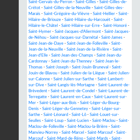
Saint-Gervais-du-Perron
-
Saint-Gilles
-
Saint-Gilles-de-
Crétot
-
Saint-Gilles-de-la-Neuville
-
Saint-Gilles-des-
Marais
-
Saint-Grégoire-du-Vièvre
-
Saint-Hellier
-
Saint-
Hilaire-de-Briouze
-
Saint-Hilaire-du-Harcouët
-
Saint-
Hilaire-le-Châtel
-
Saint-Hilaire-sur-Erre
-
Saint-Honoré
-
Saint-Hymer
-
Saint-Jacques-d'Aliermont
-
Saint-Jacques-
de-Néhou
-
Saint-Jacques-sur-Darnétal
-
Saint-James
-
Saint-Jean-de-Daye
-
Saint-Jean-de-Folleville
-
Saint-
Jean-de-la-Neuville
-
Saint-Jean-de-la-Rivière
-
Saint-
Jean-d'Elle
-
Saint-Jean-des-Champs
-
Saint-Jean-du-
Cardonnay
-
Saint-Jean-du-Thenney
-
Saint-Jean-le-
Thomas
-
Saint-Joseph
-
Saint-Jouin-Bruneval
-
Saint-
Jouin-de-Blavou
-
Saint-Julien-de-la-Liègue
-
Saint-Julien-
sur-Calonne
-
Saint-Julien-sur-Sarthe
-
Saint-Lambert-
sur-Dive
-
Saint-Langis-lès-Mortagne
-
Saint-Laurent-de-
Brèvedent
-
Saint-Laurent-de-Condel
-
Saint-Laurent-de-
Terregatte
-
Saint-Laurent-en-Caux
-
Saint-Laurent-sur-
Mer
-
Saint-Léger-aux-Bois
-
Saint-Léger-du-Bourg-
Denis
-
Saint-Léger-du-Gennetey
-
Saint-Léger-sur-
Sarthe
-
Saint-Léonard
-
Saint-Lô
-
Saint-Louet-sur-
Seulles
-
Saint-Loup
-
Saint-Lucien
-
Saint-Maclou
-
Saint-
Maclou-de-Folleville
-
Saint-Maclou-la-Brière
-
Saint-
Manvieu-Norrey
-
Saint-Marcel
-
Saint-Marcouf
-
Saint-
Marcouf
-
Saint-Mard-de-Réno
-
Saint-Mards
-
Saint-