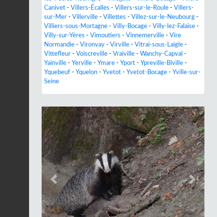
Canivet
-
Villers-Écalles
-
Villers-sur-le-Roule
-
Villers-
sur-Mer
-
Villerville
-
Villettes
-
Villez-sur-le-Neubourg
-
Villiers-sous-Mortagne
-
Villy-Bocage
-
Villy-lez-Falaise
-
Villy-sur-Yères
-
Vimoutiers
-
Vinnemerville
-
Vire
Normandie
-
Vironvay
-
Virville
-
Vitrai-sous-Laigle
-
Vittefleur
-
Voiscreville
-
Vraiville
-
Wanchy-Capval
-
Yainville
-
Yerville
-
Ymare
-
Yport
-
Ypreville-Biville
-
Yquebeuf
-
Yquelon
-
Yvetot
-
Yvetot-Bocage
-
Yville-sur-
Seine
Previous
Next