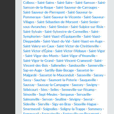
Colbosc
-
Saint-Saëns
-
Saint-Saire
-
Saint-Samson
-
Saint-
Samson-de-la-Roque
-
Saint-Sauveur-de-Carrouges
-
Saint-Sauveur-de-Pierrepont
-
Saint-Sauveur-la-
Pommeraye
-
Saint-Sauveur-le-Vicomte
-
Saint-Sauveur-
Villages
-
Saint-Sébastien-de-Morsent
-
Saint-Senier-
sous-Avranches
-
Saint-Siméon
-
Saint-Sulpice-sur-Risle
-
Saint-Sylvain
-
Saint-Sylvestre-de-Cormeilles
-
Saint-
Symphorien
-
Saint-Vaast-d'Équiqueville
-
Saint-Vaast-
Dieppedalle
-
Saint-Vaast-du-Val
-
Saint-Vaast-en-Auge
-
Saint-Valery-en-Caux
-
Saint-Victor-de-Chrétienville
-
Saint-Victor-d'Épine
-
Saint-Victor-l'Abbaye
-
Saint-Vigor
-
Saint-Vigor-des-Monts
-
Saint-Vigor-d'Ymonville
-
Saint-Vigor-le-Grand
-
Saint-Vincent-Cramesnil
-
Saint-
Vincent-des-Bois
-
Sallenelles
-
Sandouville
-
Sannerville
-
Sap-en-Auge
-
Sartilly-Baie-Bocage
-
Sassetot-le-
Malgardé
-
Sassetot-le-Mauconduit
-
Sasseville
-
Sassey
-
Sassy
-
Sauchay
-
Saumont-la-Poterie
-
Sauqueville
-
Saussay
-
Saussay-la-Campagne
-
Saussey
-
Savigny
-
Sébécourt
-
Sées
-
Selles
-
Senneville-sur-Fécamp
-
Sénoville
-
Sept-Meules
-
Serqueux
-
Servaville-
Salmonville
-
Servon
-
Seulline
-
Sévigny
-
Sevrai
-
Sideville
-
Sierville
-
Sigy-en-Bray
-
Siouville-Hague
-
Smermesnil
-
Soignolles
-
Soligny-la-Trappe
-
Sommery
-