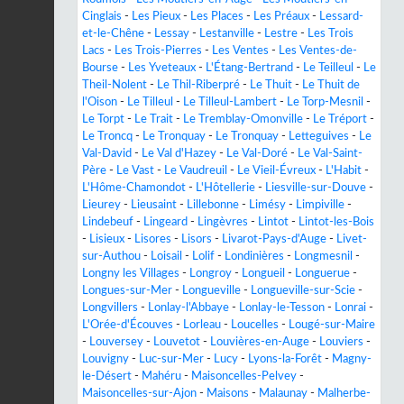
Cinglais
-
Les Pieux
-
Les Places
-
Les Préaux
-
Lessard-
et-le-Chêne
-
Lessay
-
Lestanville
-
Lestre
-
Les Trois
Lacs
-
Les Trois-Pierres
-
Les Ventes
-
Les Ventes-de-
Bourse
-
Les Yveteaux
-
L'Étang-Bertrand
-
Le Teilleul
-
Le
Theil-Nolent
-
Le Thil-Riberpré
-
Le Thuit
-
Le Thuit de
l'Oison
-
Le Tilleul
-
Le Tilleul-Lambert
-
Le Torp-Mesnil
-
Le Torpt
-
Le Trait
-
Le Tremblay-Omonville
-
Le Tréport
-
Le Troncq
-
Le Tronquay
-
Le Tronquay
-
Letteguives
-
Le
Val-David
-
Le Val d'Hazey
-
Le Val-Doré
-
Le Val-Saint-
Père
-
Le Vast
-
Le Vaudreuil
-
Le Vieil-Évreux
-
L'Habit
-
L'Hôme-Chamondot
-
L'Hôtellerie
-
Liesville-sur-Douve
-
Lieurey
-
Lieusaint
-
Lillebonne
-
Limésy
-
Limpiville
-
Lindebeuf
-
Lingeard
-
Lingèvres
-
Lintot
-
Lintot-les-Bois
-
Lisieux
-
Lisores
-
Lisors
-
Livarot-Pays-d'Auge
-
Livet-
sur-Authou
-
Loisail
-
Lolif
-
Londinières
-
Longmesnil
-
Longny les Villages
-
Longroy
-
Longueil
-
Longuerue
-
Longues-sur-Mer
-
Longueville
-
Longueville-sur-Scie
-
Longvillers
-
Lonlay-l'Abbaye
-
Lonlay-le-Tesson
-
Lonrai
-
L'Orée-d'Écouves
-
Lorleau
-
Loucelles
-
Lougé-sur-Maire
-
Louversey
-
Louvetot
-
Louvières-en-Auge
-
Louviers
-
Louvigny
-
Luc-sur-Mer
-
Lucy
-
Lyons-la-Forêt
-
Magny-
le-Désert
-
Mahéru
-
Maisoncelles-Pelvey
-
Maisoncelles-sur-Ajon
-
Maisons
-
Malaunay
-
Malherbe-