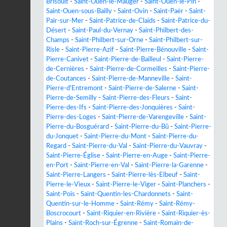
Brisoult
-
Saint-Ouen-le-Mauger
-
Saint-Ouen-le-Pin
-
Saint-Ouen-sous-Bailly
-
Saint-Ovin
-
Saint-Paër
-
Saint-
Pair-sur-Mer
-
Saint-Patrice-de-Claids
-
Saint-Patrice-du-
Désert
-
Saint-Paul-du-Vernay
-
Saint-Philbert-des-
Champs
-
Saint-Philbert-sur-Orne
-
Saint-Philbert-sur-
Risle
-
Saint-Pierre-Azif
-
Saint-Pierre-Bénouville
-
Saint-
Pierre-Canivet
-
Saint-Pierre-de-Bailleul
-
Saint-Pierre-
de-Cernières
-
Saint-Pierre-de-Cormeilles
-
Saint-Pierre-
de-Coutances
-
Saint-Pierre-de-Manneville
-
Saint-
Pierre-d'Entremont
-
Saint-Pierre-de-Salerne
-
Saint-
Pierre-de-Semilly
-
Saint-Pierre-des-Fleurs
-
Saint-
Pierre-des-Ifs
-
Saint-Pierre-des-Jonquières
-
Saint-
Pierre-des-Loges
-
Saint-Pierre-de-Varengeville
-
Saint-
Pierre-du-Bosguérard
-
Saint-Pierre-du-Bû
-
Saint-Pierre-
du-Jonquet
-
Saint-Pierre-du-Mont
-
Saint-Pierre-du-
Regard
-
Saint-Pierre-du-Val
-
Saint-Pierre-du-Vauvray
-
Saint-Pierre-Église
-
Saint-Pierre-en-Auge
-
Saint-Pierre-
en-Port
-
Saint-Pierre-en-Val
-
Saint-Pierre-la-Garenne
-
Saint-Pierre-Langers
-
Saint-Pierre-lès-Elbeuf
-
Saint-
Pierre-le-Vieux
-
Saint-Pierre-le-Viger
-
Saint-Planchers
-
Saint-Pois
-
Saint-Quentin-les-Chardonnets
-
Saint-
Quentin-sur-le-Homme
-
Saint-Rémy
-
Saint-Rémy-
Boscrocourt
-
Saint-Riquier-en-Rivière
-
Saint-Riquier-ès-
Plains
-
Saint-Roch-sur-Égrenne
-
Saint-Romain-de-