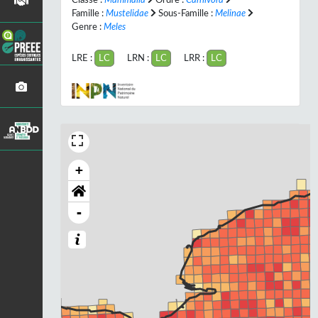
Famille :
Mustelidae
Sous-Famille :
Melinae
Genre :
Meles
LRE :
LC
LRN :
LC
LRR :
LC
+
-