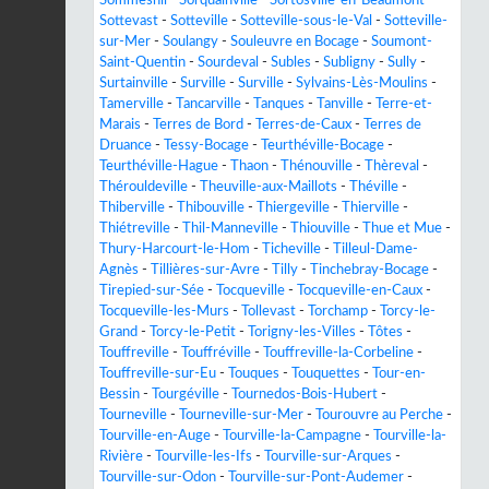
Sommesnil
-
Sorquainville
-
Sortosville-en-Beaumont
-
Sottevast
-
Sotteville
-
Sotteville-sous-le-Val
-
Sotteville-
sur-Mer
-
Soulangy
-
Souleuvre en Bocage
-
Soumont-
Saint-Quentin
-
Sourdeval
-
Subles
-
Subligny
-
Sully
-
Surtainville
-
Surville
-
Surville
-
Sylvains-Lès-Moulins
-
Tamerville
-
Tancarville
-
Tanques
-
Tanville
-
Terre-et-
Marais
-
Terres de Bord
-
Terres-de-Caux
-
Terres de
Druance
-
Tessy-Bocage
-
Teurthéville-Bocage
-
Teurthéville-Hague
-
Thaon
-
Thénouville
-
Thèreval
-
Thérouldeville
-
Theuville-aux-Maillots
-
Théville
-
Thiberville
-
Thibouville
-
Thiergeville
-
Thierville
-
Thiétreville
-
Thil-Manneville
-
Thiouville
-
Thue et Mue
-
Thury-Harcourt-le-Hom
-
Ticheville
-
Tilleul-Dame-
Agnès
-
Tillières-sur-Avre
-
Tilly
-
Tinchebray-Bocage
-
Tirepied-sur-Sée
-
Tocqueville
-
Tocqueville-en-Caux
-
Tocqueville-les-Murs
-
Tollevast
-
Torchamp
-
Torcy-le-
Grand
-
Torcy-le-Petit
-
Torigny-les-Villes
-
Tôtes
-
Touffreville
-
Touffréville
-
Touffreville-la-Corbeline
-
Touffreville-sur-Eu
-
Touques
-
Touquettes
-
Tour-en-
Bessin
-
Tourgéville
-
Tournedos-Bois-Hubert
-
Tourneville
-
Tourneville-sur-Mer
-
Tourouvre au Perche
-
Tourville-en-Auge
-
Tourville-la-Campagne
-
Tourville-la-
Rivière
-
Tourville-les-Ifs
-
Tourville-sur-Arques
-
Tourville-sur-Odon
-
Tourville-sur-Pont-Audemer
-