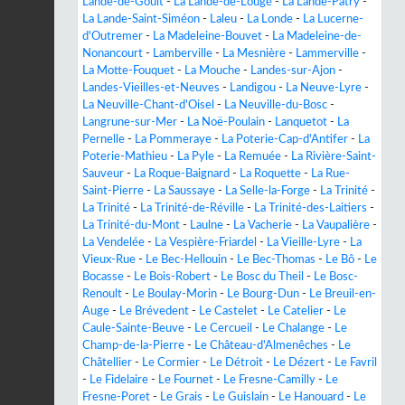
Lande-de-Goult
-
La Lande-de-Lougé
-
La Lande-Patry
-
La Lande-Saint-Siméon
-
Laleu
-
La Londe
-
La Lucerne-
d'Outremer
-
La Madeleine-Bouvet
-
La Madeleine-de-
Nonancourt
-
Lamberville
-
La Mesnière
-
Lammerville
-
La Motte-Fouquet
-
La Mouche
-
Landes-sur-Ajon
-
Landes-Vieilles-et-Neuves
-
Landigou
-
La Neuve-Lyre
-
La Neuville-Chant-d'Oisel
-
La Neuville-du-Bosc
-
Langrune-sur-Mer
-
La Noë-Poulain
-
Lanquetot
-
La
Pernelle
-
La Pommeraye
-
La Poterie-Cap-d'Antifer
-
La
Poterie-Mathieu
-
La Pyle
-
La Remuée
-
La Rivière-Saint-
Sauveur
-
La Roque-Baignard
-
La Roquette
-
La Rue-
Saint-Pierre
-
La Saussaye
-
La Selle-la-Forge
-
La Trinité
-
La Trinité
-
La Trinité-de-Réville
-
La Trinité-des-Laitiers
-
La Trinité-du-Mont
-
Laulne
-
La Vacherie
-
La Vaupalière
-
La Vendelée
-
La Vespière-Friardel
-
La Vieille-Lyre
-
La
Vieux-Rue
-
Le Bec-Hellouin
-
Le Bec-Thomas
-
Le Bô
-
Le
Bocasse
-
Le Bois-Robert
-
Le Bosc du Theil
-
Le Bosc-
Renoult
-
Le Boulay-Morin
-
Le Bourg-Dun
-
Le Breuil-en-
Auge
-
Le Brévedent
-
Le Castelet
-
Le Catelier
-
Le
Caule-Sainte-Beuve
-
Le Cercueil
-
Le Chalange
-
Le
Champ-de-la-Pierre
-
Le Château-d'Almenêches
-
Le
Châtellier
-
Le Cormier
-
Le Détroit
-
Le Dézert
-
Le Favril
-
Le Fidelaire
-
Le Fournet
-
Le Fresne-Camilly
-
Le
Fresne-Poret
-
Le Grais
-
Le Guislain
-
Le Hanouard
-
Le