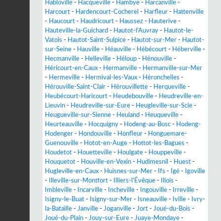
Habloville
-
Hacqueville
-
Hambye
-
Harcanville
-
Harcourt
-
Hardencourt-Cocherel
-
Harfleur
-
Hattenville
-
Haucourt
-
Haudricourt
-
Haussez
-
Hauterive
-
Hauteville-la-Guichard
-
Hautot-l'Auvray
-
Hautot-le-
Vatois
-
Hautot-Saint-Sulpice
-
Hautot-sur-Mer
-
Hautot-
sur-Seine
-
Hauville
-
Héauville
-
Hébécourt
-
Héberville
-
Hecmanville
-
Helleville
-
Héloup
-
Hénouville
-
Héricourt-en-Caux
-
Hermanville
-
Hermanville-sur-Mer
-
Hermeville
-
Hermival-les-Vaux
-
Héronchelles
-
Hérouville-Saint-Clair
-
Hérouvillette
-
Herqueville
-
Heubécourt-Haricourt
-
Heudebouville
-
Heudreville-en-
Lieuvin
-
Heudreville-sur-Eure
-
Heugleville-sur-Scie
-
Heugueville-sur-Sienne
-
Heuland
-
Heuqueville
-
Heurteauville
-
Hocquigny
-
Hodeng-au-Bosc
-
Hodeng-
Hodenger
-
Hondouville
-
Honfleur
-
Honguemare-
Guenouville
-
Hotot-en-Auge
-
Hottot-les-Bagues
-
Houdetot
-
Houetteville
-
Houlgate
-
Houppeville
-
Houquetot
-
Houville-en-Vexin
-
Hudimesnil
-
Huest
-
Hugleville-en-Caux
-
Huisnes-sur-Mer
-
Ifs
-
Igé
-
Igoville
-
Illeville-sur-Montfort
-
Illiers-l'Évêque
-
Illois
-
Imbleville
-
Incarville
-
Incheville
-
Ingouville
-
Irreville
-
Isigny-le-Buat
-
Isigny-sur-Mer
-
Isneauville
-
Iville
-
Ivry-
la-Bataille
-
Janville
-
Joganville
-
Jort
-
Joué-du-Bois
-
Joué-du-Plain
-
Jouy-sur-Eure
-
Juaye-Mondaye
-