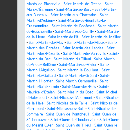
Mards-de-Blacarville
-
Saint-Mards-de-Fresne
-
Saint-
Mars-d'Égrenne
-
Saint-Martin-au-Bosc
-
Saint-Martin-
aux-Buneaux
-
Saint-Martin-aux-Chartrains
-
Saint-
Martin-d'Aubigny
-
Saint-Martin-de-Bienfaite-la-
Cressonnière
-
Saint-Martin-de-Bonfossé
-
Saint-Martin-
de-Boscherville
-
Saint-Martin-de-Cenilly
-
Saint-Martin-
de-la-Lieue
-
Saint Martin de l'If
-
Saint-Martin-de-Mailloc
-
Saint-Martin-de-May
-
Saint-Martin-de-Mieux
-
Saint-
Martin-des-Entrées
-
Saint-Martin-des-Landes
-
Saint-
Martin-des-Pézerits
-
Saint-Martin-de-Varreville
-
Saint-
Martin-du-Bec
-
Saint-Martin-du-Tilleul
-
Saint-Martin-
du-Vieux-Bellême
-
Saint-Martin-du-Vivier
-
Saint-
Martin-l'Aiguillon
-
Saint-Martin-le-Bouillant
-
Saint-
Martin-le-Gaillard
-
Saint-Martin-le-Gréard
-
Saint-
Martin-l'Hortier
-
Saint-Martin-Osmonville
-
Saint-
Martin-Saint-Firmin
-
Saint-Maur-des-Bois
-
Saint-
Maurice-d'Ételan
-
Saint-Meslin-du-Bosc
-
Saint-Michel-
d'Halescourt
-
Saint-Nicolas-d'Aliermont
-
Saint-Nicolas-
de-la-Haie
-
Saint-Nicolas-de-la-Taille
-
Saint-Nicolas-de-
Pierrepont
-
Saint-Nicolas-des-Bois
-
Saint-Nicolas-de-
Sommaire
-
Saint-Ouen-de-Pontcheuil
-
Saint-Ouen-de-
Sécherouvre
-
Saint-Ouen-de-Thouberville
-
Saint-Ouen-
du-Mesnil-Oger
-
Saint-Ouen-du-Tilleul
-
Saint-Ouen-le-