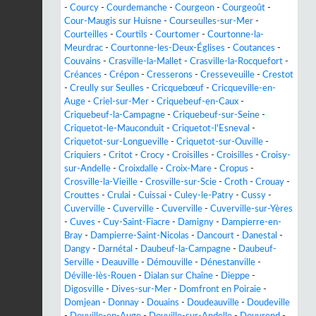
-
Courcy
-
Courdemanche
-
Courgeon
-
Courgeoût
-
Cour-Maugis sur Huisne
-
Courseulles-sur-Mer
-
Courteilles
-
Courtils
-
Courtomer
-
Courtonne-la-
Meurdrac
-
Courtonne-les-Deux-Églises
-
Coutances
-
Couvains
-
Crasville-la-Mallet
-
Crasville-la-Rocquefort
-
Créances
-
Crépon
-
Cresserons
-
Cresseveuille
-
Crestot
-
Creully sur Seulles
-
Cricquebœuf
-
Cricqueville-en-
Auge
-
Criel-sur-Mer
-
Criquebeuf-en-Caux
-
Criquebeuf-la-Campagne
-
Criquebeuf-sur-Seine
-
Criquetot-le-Mauconduit
-
Criquetot-l'Esneval
-
Criquetot-sur-Longueville
-
Criquetot-sur-Ouville
-
Criquiers
-
Critot
-
Crocy
-
Croisilles
-
Croisilles
-
Croisy-
sur-Andelle
-
Croixdalle
-
Croix-Mare
-
Cropus
-
Crosville-la-Vieille
-
Crosville-sur-Scie
-
Croth
-
Crouay
-
Crouttes
-
Crulai
-
Cuissai
-
Culey-le-Patry
-
Cussy
-
Cuverville
-
Cuverville
-
Cuverville
-
Cuverville-sur-Yères
-
Cuves
-
Cuy-Saint-Fiacre
-
Damigny
-
Dampierre-en-
Bray
-
Dampierre-Saint-Nicolas
-
Dancourt
-
Danestal
-
Dangy
-
Darnétal
-
Daubeuf-la-Campagne
-
Daubeuf-
Serville
-
Deauville
-
Démouville
-
Dénestanville
-
Déville-lès-Rouen
-
Dialan sur Chaîne
-
Dieppe
-
Digosville
-
Dives-sur-Mer
-
Domfront en Poiraie
-
Domjean
-
Donnay
-
Douains
-
Doudeauville
-
Doudeville