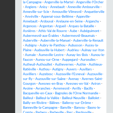
la-Campagne
-
Angerville-la-Martel
-
Angerville-l'Orcher
-
Angiens
-
Anisy
-
Annebault
-
Anneville-Ambourville
-
Anneville-sur-Scie
-
Annouville-Vilmesnil
-
Anquetierville
-
Anvéville
-
Appenai-sous-Bellême
-
Appeville-
Annebault
-
Ardouval
-
Arelaune-en-Seine
-
Arganchy
-
Argences
-
Argentan
-
Argueil
-
Arques-la-Bataille
-
Asnières
-
Athis-Val de Rouvre
-
Aube
-
Aubéguimont
-
Aubermesnil-aux-Érables
-
Aubermesnil-Beaumais
-
Auberville
-
Auberville-la-Manuel
-
Auberville-la-Renault
-
Aubigny
-
Aubry-le-Panthou
-
Aubusson
-
Aucey-la-
Plaine
-
Audouville-la-Hubert
-
Audrieu
-
Aulnay-sur-Iton
-
Aumale
-
Aumeville-Lestre
-
Aunay-les-Bois
-
Aunou-le-
Faucon
-
Aunou-sur-Orne
-
Auppegard
-
Aurseulles
-
Autheuil-Authouillet
-
Authevernes
-
Authie
-
Authieux-
Ratiéville
-
Authou
-
Autigny
-
Auvers
-
Auvillars
-
Auvilliers
-
Auzebosc
-
Auzouville-l'Esneval
-
Auzouville-
sur-Ry
-
Auzouville-sur-Saâne
-
Avenay
-
Avernes-Saint-
Gourgon
-
Avesnes-en-Bray
-
Avesnes-en-Val
-
Aviron
-
Avoine
-
Avranches
-
Avremesnil
-
Avrilly
-
Bacilly
-
Bacqueville-en-Caux
-
Bagnoles de l'Orne Normandie
-
Bailleul
-
Bailleul-la-Vallée
-
Bailleul-Neuville
-
Baillolet
-
Bailly-en-Rivière
-
Bâlines
-
Balleroy-sur-Drôme
-
Banneville-la-Campagne
-
Banville
-
Banvou
-
Baons-le-
Comte
-
Barbery
-
Barbeville
-
Barc
-
Bardouville
-