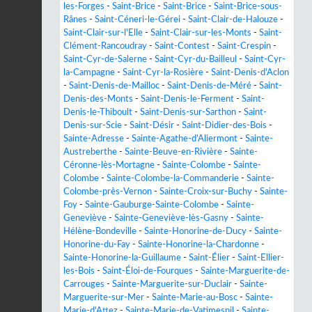
les-Forges
-
Saint-Brice
-
Saint-Brice
-
Saint-Brice-sous-
Rânes
-
Saint-Céneri-le-Gérei
-
Saint-Clair-de-Halouze
-
Saint-Clair-sur-l'Elle
-
Saint-Clair-sur-les-Monts
-
Saint-
Clément-Rancoudray
-
Saint-Contest
-
Saint-Crespin
-
Saint-Cyr-de-Salerne
-
Saint-Cyr-du-Bailleul
-
Saint-Cyr-
la-Campagne
-
Saint-Cyr-la-Rosière
-
Saint-Denis-d'Aclon
-
Saint-Denis-de-Mailloc
-
Saint-Denis-de-Méré
-
Saint-
Denis-des-Monts
-
Saint-Denis-le-Ferment
-
Saint-
Denis-le-Thiboult
-
Saint-Denis-sur-Sarthon
-
Saint-
Denis-sur-Scie
-
Saint-Désir
-
Saint-Didier-des-Bois
-
Sainte-Adresse
-
Sainte-Agathe-d'Aliermont
-
Sainte-
Austreberthe
-
Sainte-Beuve-en-Rivière
-
Sainte-
Céronne-lès-Mortagne
-
Sainte-Colombe
-
Sainte-
Colombe
-
Sainte-Colombe-la-Commanderie
-
Sainte-
Colombe-près-Vernon
-
Sainte-Croix-sur-Buchy
-
Sainte-
Foy
-
Sainte-Gauburge-Sainte-Colombe
-
Sainte-
Geneviève
-
Sainte-Geneviève-lès-Gasny
-
Sainte-
Hélène-Bondeville
-
Sainte-Honorine-de-Ducy
-
Sainte-
Honorine-du-Fay
-
Sainte-Honorine-la-Chardonne
-
Sainte-Honorine-la-Guillaume
-
Saint-Élier
-
Saint-Ellier-
les-Bois
-
Saint-Éloi-de-Fourques
-
Sainte-Marguerite-de-
Carrouges
-
Sainte-Marguerite-sur-Duclair
-
Sainte-
Marguerite-sur-Mer
-
Sainte-Marie-au-Bosc
-
Sainte-
Marie-d'Attez
-
Sainte-Marie-de-Vatimesnil
-
Sainte-