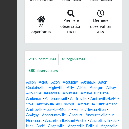
Première
Dernière
38
observation
observation
organismes
1960
2026
2109
communes
38
organismes
580
observateurs
Ablon
-
Aclou
-
Acon
-
Acquigny
-
Agneaux
-
Agon-
Coutainville
-
Aigleville
-
Ailly
-
Aizier
-
Alençon
-
Alizay
-
Allouville-Bellefosse
-
Alvimare
-
Amayé-sur-Orne
-
Ambenay
-
Ambrumesnil
-
Amfreville
-
Amfreville-la-Mi-
Voie
-
Amfreville-les-Champs
-
Amfreville-Saint-Amand
-
Amfreville-sous-les-Monts
-
Amfreville-sur-Iton
-
Amigny
-
Anceaumeville
-
Ancourt
-
Ancourteville-sur-
Héricourt
-
Ancretiéville-Saint-Victor
-
Ancretteville-sur-
Mer
-
Andé
-
Angerville
-
Angerville-Bailleul
-
Angerville-