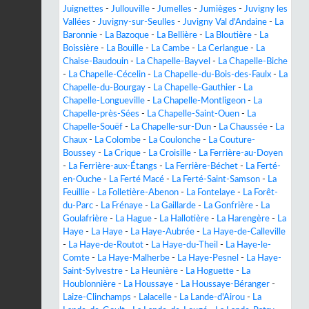
Juignettes
-
Jullouville
-
Jumelles
-
Jumièges
-
Juvigny les
Vallées
-
Juvigny-sur-Seulles
-
Juvigny Val d'Andaine
-
La
Baronnie
-
La Bazoque
-
La Bellière
-
La Bloutière
-
La
Boissière
-
La Bouille
-
La Cambe
-
La Cerlangue
-
La
Chaise-Baudouin
-
La Chapelle-Bayvel
-
La Chapelle-Biche
-
La Chapelle-Cécelin
-
La Chapelle-du-Bois-des-Faulx
-
La
Chapelle-du-Bourgay
-
La Chapelle-Gauthier
-
La
Chapelle-Longueville
-
La Chapelle-Montligeon
-
La
Chapelle-près-Sées
-
La Chapelle-Saint-Ouen
-
La
Chapelle-Souëf
-
La Chapelle-sur-Dun
-
La Chaussée
-
La
Chaux
-
La Colombe
-
La Coulonche
-
La Couture-
Boussey
-
La Crique
-
La Croisille
-
La Ferrière-au-Doyen
-
La Ferrière-aux-Étangs
-
La Ferrière-Béchet
-
La Ferté-
en-Ouche
-
La Ferté Macé
-
La Ferté-Saint-Samson
-
La
Feuillie
-
La Folletière-Abenon
-
La Fontelaye
-
La Forêt-
du-Parc
-
La Frénaye
-
La Gaillarde
-
La Gonfrière
-
La
Goulafrière
-
La Hague
-
La Hallotière
-
La Harengère
-
La
Haye
-
La Haye
-
La Haye-Aubrée
-
La Haye-de-Calleville
-
La Haye-de-Routot
-
La Haye-du-Theil
-
La Haye-le-
Comte
-
La Haye-Malherbe
-
La Haye-Pesnel
-
La Haye-
Saint-Sylvestre
-
La Heunière
-
La Hoguette
-
La
Houblonnière
-
La Houssaye
-
La Houssaye-Béranger
-
Laize-Clinchamps
-
Lalacelle
-
La Lande-d'Airou
-
La