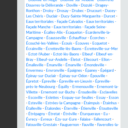
-
Douville-en-Auge
-
Douville-sur-Andelle
-
Douvrend
-
Douvres-la-Délivrande
-
Doville
-
Dozulé
-
Dragey-
Ronthon
-
Droisy
-
Drosay
-
Drubec
-
Drucourt
-
Ducey-
Les Chéris
-
Duclair
-
Ducy-Sainte-Marguerite
-
Durcet
-
Eaux territoriales - Façade Calvados
-
Eaux territoriales -
Façade Manche
-
Eaux territoriales - Façade Seine-
Maritime
-
Écalles-Alix
-
Écaquelon
-
Écardenville-la-
Campagne
-
Écausseville
-
Échauffour
-
Écorches
-
Écouché-les-Vallées
-
Écouis
-
Écouves
-
Ecquetot
-
Écrainville
-
Écretteville-lès-Baons
-
Écretteville-sur-Mer
-
Ectot-l'Auber
-
Ectot-lès-Baons
-
Elbeuf
-
Elbeuf-en-
Bray
-
Elbeuf-sur-Andelle
-
Életot
-
Ellecourt
-
Ellon
-
Émalleville
-
Émanville
-
Émanville
-
Émondeville
-
Envermeu
-
Envronville
-
Épaignes
-
Épaney
-
Épégard
-
Épinay-sur-Duclair
-
Épinay-sur-Odon
-
Épouville
-
Épretot
-
Épreville
-
Épreville-en-Lieuvin
-
Épreville-
près-le-Neubourg
-
Équilly
-
Ermenouville
-
Ernemont-la-
Villette
-
Ernemont-sur-Buchy
-
Éroudeville
-
Esclavelles
-
Escoville
-
Eslettes
-
Esquay-sur-Seulles
-
Essay
-
Esson
-
Esteville
-
Estrées-la-Campagne
-
Étaimpuis
-
Étainhus
-
Étalleville
-
Étalondes
-
Éterville
-
Étienville
-
Étoutteville
-
Étrépagny
-
Étretat
-
Étréville
-
Éturqueraye
-
Eu
-
Évrecy
-
Évreux
-
Ézy-sur-Eure
-
Falaise
-
Fallencourt
-
Fatouville-Grestain
-
Fauguernon
-
Fauville
-
Faverolles-la-