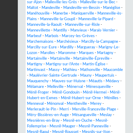
sur-Ajon
-
Malleville-les-Grès
-
Malleville-sur-le-Bec
-
Maltot
-
Mandeville
-
Mandeville-en-Bessin
-
Manéglise
-
Manéhouville
-
Manerbe
-
Maniquerville
-
Manneville-ès-
Plains
-
Manneville-la-Goupil
-
Manneville-la-Pipard
-
Manneville-la-Raoult
-
Manneville-sur-Risle
-
Mannevillette
-
Mantilly
-
Manvieux
-
Marais-Vernier
-
Marbeuf
-
Marbois
-
Marcey-les-Grèves
-
Marchemaisons
-
Marchésieux
-
Marcilly-la-Campagne
-
Marcilly-sur-Eure
-
Mardilly
-
Margueray
-
Marigny-Le-
Lozon
-
Marolles
-
Maromme
-
Marques
-
Martagny
-
Martainville
-
Martainville
-
Martainville-Épreville
-
Martigny
-
Martigny-sur-l'Ante
-
Martin-Église
-
Martinvast
-
Massy
-
Mathieu
-
Mathonville
-
Maucomble
-
Maulévrier-Sainte-Gertrude
-
Mauny
-
Maupertuis
-
Mauquenchy
-
Mauves-sur-Huisne
-
Méautis
-
Médavy
-
Mélamare
-
Melleville
-
Ménerval
-
Ménesqueville
-
Ménil-Froger
-
Ménil-Gondouin
-
Ménil-Hermei
-
Ménil-
Hubert-en-Exmes
-
Ménil-Hubert-sur-Orne
-
Ménilles
-
Menneval
-
Ménonval
-
Mentheville
-
Merey
-
Merlerault-le-Pin
-
Merri
-
Merville-Franceville-Plage
-
Méry-Bissières-en-Auge
-
Mésangueville
-
Meslay
-
Mesnières-en-Bray
-
Mesnil-en-Ouche
-
Mesnil-
Follemprise
-
Mesnil-Mauger
-
Mesnil-Panneville
-
Mesnil-Raoul
-
Mesnil-Rousset
-
Mesnils-sur-Iton
-