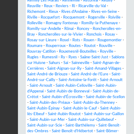
Remilly Les Marais
-
Renneville
-
Rétonval
-
Reuilly
-
Reuville
-
Reux
-
Reviers
-
Ri
-
Ricarville-du-Val
-
Richemont
-
Rieux
-
Rives d'Andaine
-
Rives-en-Seine
-
Riville
-
Rocquefort
-
Rocquemont
-
Rogerville
-
Roiville
-
Rolleville
-
Romagny Fontenay
-
Romilly-la-Puthenaye
-
Romilly-sur-Andelle
-
Rônai
-
Roncey
-
Roncherolles-en-
Bray
-
Roncherolles-sur-le-Vivier
-
Ronchois
-
Rosay
-
Rosay-sur-Lieure
-
Rosel
-
Rots
-
Rouen
-
Rougemontier
-
Roumare
-
Rouperroux
-
Routes
-
Routot
-
Rouville
-
Rouvray-Catillon
-
Rouxmesnil-Bouteilles
-
Royville
-
Rugles
-
Rumesnil
-
Ry
-
Ryes
-
Saâne-Saint-Just
-
Sablons
sur Huisne
-
Sahurs
-
Sai
-
Sainneville
-
Saint-Agnan-de-
Cernières
-
Saint-Aignan-sur-Ry
-
Saint-Amand-Villages
-
Saint-André-de-Briouze
-
Saint-André-de-l'Eure
-
Saint-
André-sur-Cailly
-
Saint-Antoine-la-Forêt
-
Saint-Arnoult
-
Saint-Arnoult
-
Saint-Aubin-Celloville
-
Saint-Aubin-
d'Appenai
-
Saint-Aubin-de-Bonneval
-
Saint-Aubin-de-
Crétot
-
Saint-Aubin-d'Écrosville
-
Saint-Aubin-de-Scellon
-
Saint-Aubin-des-Préaux
-
Saint-Aubin-du-Thenney
-
Saint-Aubin-Épinay
-
Saint-Aubin-le-Cauf
-
Saint-Aubin-
lès-Elbeuf
-
Saint-Aubin-Routot
-
Saint-Aubin-sur-Gaillon
-
Saint-Aubin-sur-Mer
-
Saint-Aubin-sur-Quillebeuf
-
Saint-Aubin-sur-Scie
-
Saint-Barthélemy
-
Saint-Benoît-
des-Ombres
-
Saint-Benoît-d'Hébertot
-
Saint-Bômer-