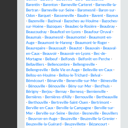
Barentin
-
Barenton
-
Barneville-Carteret
-
Barneville-la-
Bertran
-
Barneville-sur-Seine
-
Baromesnil
-
Baron-sur-
Odon
-
Barquet
-
Basseneville
-
Baudre
-
Bavent
-
Bayeux
-
Bazenville
-
Bazinval
-
Bazoches-au-Houlme
-
Bazoches-
sur-Hoëne
-
Bazoques
-
Beaubec-la-Rosière
-
Beaubray
-
Beaucoudray
-
Beauficel-en-Lyons
-
Beaufour-Druval
-
Beaumais
-
Beaumesnil
-
Beaumontel
-
Beaumont-en-
Auge
-
Beaumont-le-Hareng
-
Beaumont-le-Roger
-
Beaurepaire
-
Beaussault
-
Beautot
-
Beauvain
-
Beauval-
en-Caux
-
Beauvoir
-
Beauvoir-en-Lyons
-
Bec-de-
Mortagne
-
Belbeuf
-
Belfonds
-
Belforêt-en-Perche
-
Bellavilliers
-
Bellencombre
-
Bellengreville
-
Bellengreville
-
Belle Vie en Auge
-
Belleville-en-Caux
-
Bellou-en-Houlme
-
Bellou-le-Trichard
-
Belval
-
Bémécourt
-
Bénarville
-
Benerville-sur-Mer
-
Bénesville
-
Bénouville
-
Bénouville
-
Bény-sur-Mer
-
Berd'huis
-
Bérigny
-
Berjou
-
Bernay
-
Bernesq
-
Bernienville
-
Bernières
-
Bernières-d'Ailly
-
Bernouville
-
Bertheauville
-
Berthouville
-
Bertreville-Saint-Ouen
-
Bertrimont
-
Berville-en-Caux
-
Berville-la-Campagne
-
Berville-sur-
Mer
-
Berville-sur-Seine
-
Beslon
-
Besneville
-
Beuvillers
-
Beuvron-en-Auge
-
Beuzeville
-
Beuzeville-la-Grenier
-
Beuzeville-la-Guérard
-
Beuzevillette
-
Bézancourt
-