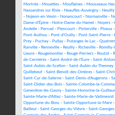
Mortrée
-
Mouettes
-
Mouflaines
-
Mousseaux-Neuv
Nassandres sur Risle
-
Neaufles-Auvergny
-
Neuilly
-
Nojeon-en-Vexin
-
Nonancourt
-
Normanville
-
No
Dame-d'Épine
-
Notre-Dame-du-Hamel
-
Noyers
-
Andelle
-
Perruel
-
Piencourt
-
Pinterville
-
Piseux
Pont-Authou
-
Pont-d'Ouilly
-
Pont-Saint-Pierre
-
Prey
-
Puchay
-
Pullay
-
Putanges-le-Lac
-
Quatrem
Ranville
-
Renneville
-
Reuilly
-
Richeville
-
Romilly-
Lieure
-
Rougemontier
-
Rouge-Perriers
-
Routot
-
de-Cernières
-
Saint-André-de-l'Eure
-
Saint-Anto
Saint-Aubin-de-Scellon
-
Saint-Aubin-du-Thenney
Quillebeuf
-
Saint-Benoît-des-Ombres
-
Saint-Chri
Saint-Cyr-de-Salerne
-
Saint-Denis-d'Augerons
-
S
Saint-Didier-des-Bois
-
Sainte-Colombe-la-Comma
Geneviève-lès-Gasny
-
Sainte-Honorine-la-Guilla
Sainte-Marie-d'Attez
-
Sainte-Marie-de-Vatimesnil
Opportune-du-Bosc
-
Sainte-Opportune-la-Mare
Bailleul
-
Saint-Georges-du-Vièvre
-
Saint-Georges