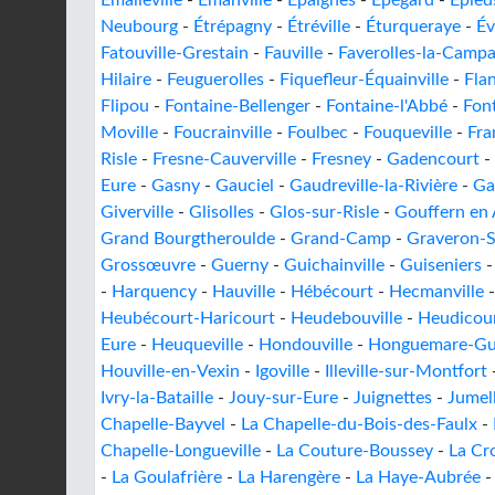
Émalleville
-
Émanville
-
Épaignes
-
Épégard
-
Épied
Neubourg
-
Étrépagny
-
Étréville
-
Éturqueraye
-
Év
Fatouville-Grestain
-
Fauville
-
Faverolles-la-Camp
Hilaire
-
Feuguerolles
-
Fiquefleur-Équainville
-
Fla
Flipou
-
Fontaine-Bellenger
-
Fontaine-l'Abbé
-
Fon
Moville
-
Foucrainville
-
Foulbec
-
Fouqueville
-
Fra
Risle
-
Fresne-Cauverville
-
Fresney
-
Gadencourt
-
Eure
-
Gasny
-
Gauciel
-
Gaudreville-la-Rivière
-
Ga
Giverville
-
Glisolles
-
Glos-sur-Risle
-
Gouffern en
Grand Bourgtheroulde
-
Grand-Camp
-
Graveron-S
Grossœuvre
-
Guerny
-
Guichainville
-
Guiseniers
-
Harquency
-
Hauville
-
Hébécourt
-
Hecmanville
Heubécourt-Haricourt
-
Heudebouville
-
Heudicou
Eure
-
Heuqueville
-
Hondouville
-
Honguemare-Gue
Houville-en-Vexin
-
Igoville
-
Illeville-sur-Montfort
Ivry-la-Bataille
-
Jouy-sur-Eure
-
Juignettes
-
Jumel
Chapelle-Bayvel
-
La Chapelle-du-Bois-des-Faulx
-
Chapelle-Longueville
-
La Couture-Boussey
-
La Cro
-
La Goulafrière
-
La Harengère
-
La Haye-Aubrée