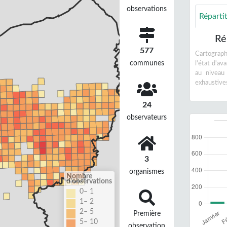
observations
Réparti
Ré
577
Cartographi
communes
l'état d'a
au niveau
exhaustive
24
observateurs
3
organismes
Nombre
d'observations
0– 1
1– 2
2– 5
Première
5– 10
observation