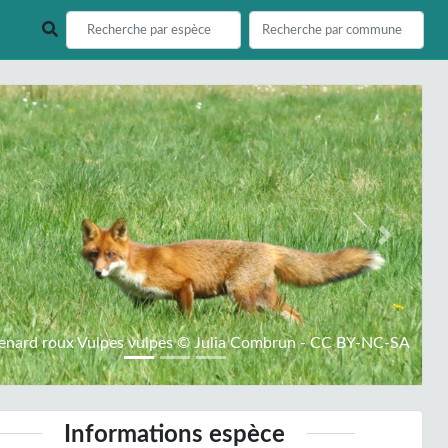
ious
Next
enard roux Vulpes vulpes © Julia Combrun - CC BY-NC-SA
Informations espèce