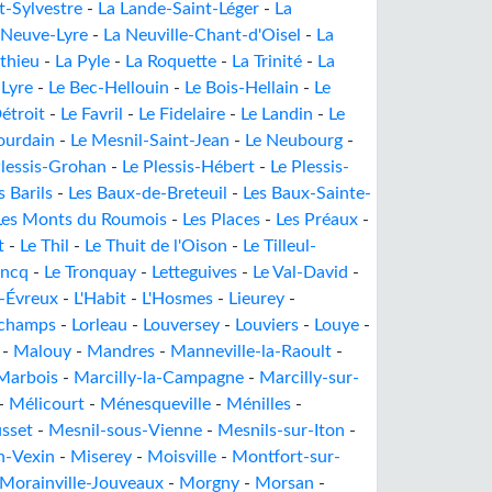
t-Sylvestre
-
La Lande-Saint-Léger
-
La
 Neuve-Lyre
-
La Neuville-Chant-d'Oisel
-
La
thieu
-
La Pyle
-
La Roquette
-
La Trinité
-
La
-Lyre
-
Le Bec-Hellouin
-
Le Bois-Hellain
-
Le
étroit
-
Le Favril
-
Le Fidelaire
-
Le Landin
-
Le
ourdain
-
Le Mesnil-Saint-Jean
-
Le Neubourg
-
Plessis-Grohan
-
Le Plessis-Hébert
-
Le Plessis-
s Barils
-
Les Baux-de-Breteuil
-
Les Baux-Sainte-
Les Monts du Roumois
-
Les Places
-
Les Préaux
-
t
-
Le Thil
-
Le Thuit de l'Oison
-
Le Tilleul-
oncq
-
Le Tronquay
-
Letteguives
-
Le Val-David
-
l-Évreux
-
L'Habit
-
L'Hosmes
-
Lieurey
-
champs
-
Lorleau
-
Louversey
-
Louviers
-
Louye
-
-
Malouy
-
Mandres
-
Manneville-la-Raoult
-
Marbois
-
Marcilly-la-Campagne
-
Marcilly-sur-
-
Mélicourt
-
Ménesqueville
-
Ménilles
-
sset
-
Mesnil-sous-Vienne
-
Mesnils-sur-Iton
-
n-Vexin
-
Miserey
-
Moisville
-
Montfort-sur-
Morainville-Jouveaux
-
Morgny
-
Morsan
-