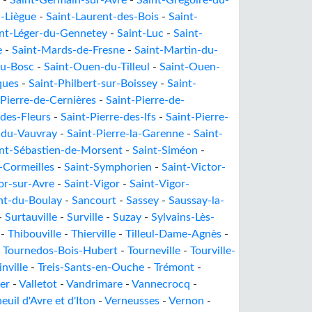
-
Saint-Germain-sur-Avre
-
Saint-Grégoire-du-
a-Liègue
-
Saint-Laurent-des-Bois
-
Saint-
int-Léger-du-Gennetey
-
Saint-Luc
-
Saint-
e
-
Saint-Mards-de-Fresne
-
Saint-Martin-du-
du-Bosc
-
Saint-Ouen-du-Tilleul
-
Saint-Ouen-
ques
-
Saint-Philbert-sur-Boissey
-
Saint-
-Pierre-de-Cernières
-
Saint-Pierre-de-
-des-Fleurs
-
Saint-Pierre-des-Ifs
-
Saint-Pierre-
e-du-Vauvray
-
Saint-Pierre-la-Garenne
-
Saint-
nt-Sébastien-de-Morsent
-
Saint-Siméon
-
-Cormeilles
-
Saint-Symphorien
-
Saint-Victor-
or-sur-Avre
-
Saint-Vigor
-
Saint-Vigor-
nt-du-Boulay
-
Sancourt
-
Sassey
-
Saussay-la-
-
Surtauville
-
Surville
-
Suzay
-
Sylvains-Lès-
-
Thibouville
-
Thierville
-
Tilleul-Dame-Agnès
-
-
Tournedos-Bois-Hubert
-
Tourneville
-
Tourville-
nville
-
Treis-Sants-en-Ouche
-
Trémont
-
er
-
Valletot
-
Vandrimare
-
Vannecrocq
-
euil d'Avre et d'Iton
-
Verneusses
-
Vernon
-