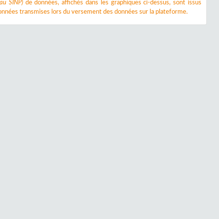
 au SINP)
de données, affichés dans les graphiques ci-dessus, sont issus
nnées transmises lors du versement des données sur la plateforme.