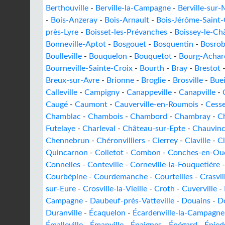
Berthouville
-
Berville-la-Campagne
-
Berville-sur-
-
Bois-Anzeray
-
Bois-Arnault
-
Bois-Jérôme-Saint
près-Lyre
-
Boisset-les-Prévanches
-
Boissey-le-Ch
Bonneville-Aptot
-
Bosgouet
-
Bosquentin
-
Bosrob
Boulleville
-
Bouquelon
-
Bouquetot
-
Bourg-Achar
Bourneville-Sainte-Croix
-
Bourth
-
Bray
-
Brestot
Breux-sur-Avre
-
Brionne
-
Broglie
-
Brosville
-
Buei
Calleville
-
Campigny
-
Canappeville
-
Canapville
-
Caugé
-
Caumont
-
Cauverville-en-Roumois
-
Cesse
Chamblac
-
Chambois
-
Chambord
-
Chambray
-
C
Futelaye
-
Charleval
-
Château-sur-Epte
-
Chauvin
Chennebrun
-
Chéronvilliers
-
Cierrey
-
Claville
-
C
Quincarnon
-
Colletot
-
Combon
-
Conches-en-Ou
Connelles
-
Conteville
-
Corneville-la-Fouquetière
Courbépine
-
Courdemanche
-
Courteilles
-
Crasvil
sur-Eure
-
Crosville-la-Vieille
-
Croth
-
Cuverville
-
Campagne
-
Daubeuf-près-Vatteville
-
Douains
-
D
Duranville
-
Écaquelon
-
Écardenville-la-Campagne