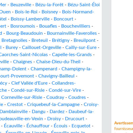
Mer
-
Beuzeville
-
Bézu-la-Forêt
-
Bézu-Saint-Éloi
-Ouen
-
Bois-le-Roi
-
Boisney
-
Bois-Normand-
âtel
-
Boissy-Lamberville
-
Boncourt
-
ert
-
Bosroumois
-
Bouafles
-
Bouchevilliers
-
d
-
Bourg-Beaudouin
-
Bournainville-Faverolles
-
-
Bretagnolles
-
Breteuil
-
Brétigny
-
Breuilpont
-
l
-
Burey
-
Caillouet-Orgeville
-
Cailly-sur-Eure
-
Caorches-Saint-Nicolas
-
Capelle-les-Grands
-
ville
-
Chaignes
-
Chaise-Dieu-du-Theil
-
hamp-Dolent
-
Champenard
-
Champigny-la-
court-Provemont
-
Chavigny-Bailleul
-
lécy
-
Clef Vallée d'Eure
-
Collandres-
che
-
Condé-sur-Risle
-
Condé-sur-Vire
-
-
Corneville-sur-Risle
-
Coudray
-
Coudres
-
le
-
Crestot
-
Criquebeuf-la-Campagne
-
Croisy-
Damblainville
-
Dangu
-
Dardez
-
Daubeuf-la-
oudeauville-en-Vexin
-
Droisy
-
Drucourt
-
Avertisse
-
Écauville
-
Échauffour
-
Écouis
-
Ecquetot
-
fournisse