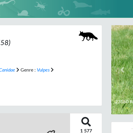
758)
Canidae
Genre :
Vulpes
Prev
23160 R
1 577