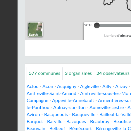
2013
Nombre d'observa
577
communes
3
organismes
24
observateurs
Aclou
-
Acon
-
Acquigny
-
Aigleville
-
Ailly
-
Alizay
Amfreville-Saint-Amand
-
Amfreville-sous-les-Mon
Campagne
-
Appeville-Annebault
-
Armentières-su
le-Panthou
-
Aulnay-sur-Iton
-
Aumeville-Lestre
-
A
Aviron
-
Bacquepuis
-
Bacqueville
-
Bailleul-la-Vall
Barquet
-
Barville
-
Bazoques
-
Beaubray
-
Beaufice
Beauvain
-
Belbeuf
-
Bémécourt
-
Bérengeville-la