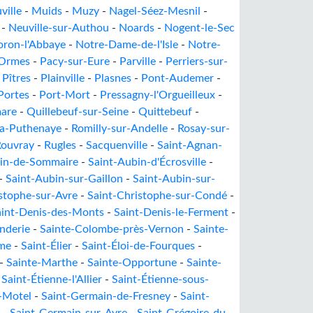
ille
-
Muids
-
Muzy
-
Nagel-Séez-Mesnil
-
-
Neuville-sur-Authou
-
Noards
-
Nogent-le-Sec
ron-l'Abbaye
-
Notre-Dame-de-l'Isle
-
Notre-
Ormes
-
Pacy-sur-Eure
-
Parville
-
Perriers-sur-
-
Pîtres
-
Plainville
-
Plasnes
-
Pont-Audemer
-
Portes
-
Port-Mort
-
Pressagny-l'Orgueilleux
-
are
-
Quillebeuf-sur-Seine
-
Quittebeuf
-
la-Puthenaye
-
Romilly-sur-Andelle
-
Rosay-sur-
Rouvray
-
Rugles
-
Sacquenville
-
Saint-Agnan-
nin-de-Sommaire
-
Saint-Aubin-d'Écrosville
-
-
Saint-Aubin-sur-Gaillon
-
Saint-Aubin-sur-
stophe-sur-Avre
-
Saint-Christophe-sur-Condé
-
aint-Denis-des-Monts
-
Saint-Denis-le-Ferment
-
nderie
-
Sainte-Colombe-près-Vernon
-
Sainte-
ume
-
Saint-Élier
-
Saint-Éloi-de-Fourques
-
-
Sainte-Marthe
-
Sainte-Opportune
-
Sainte-
-
Saint-Étienne-l'Allier
-
Saint-Étienne-sous-
-Motel
-
Saint-Germain-de-Fresney
-
Saint-