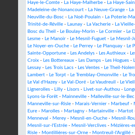
Haye-le-Comte
-
La Haye-Malherbe
-
La Haye-Sain
Madeleine-de-Nonancourt
-
La Neuve-Grange
-
La
Neuville-du-Bosc
-
La Noë-Poulain
-
La Poterie-Ma
Trinité-de-Réville
-
Launay
-
La Vacherie
-
La Vieille
Bosc du Theil
-
Le Boulay-Morin
-
Le Cormier
-
Le D
Lesme
-
Le Manoir
-
Le Mesnil-Fuguet
-
Le Mesnil-J
Le Noyer-en-Ouche
-
Le Perrey
-
Le Planquay
-
Le 
Sainte-Opportune
-
Les Andelys
-
Les Authieux
-
Le
Croix
-
Les Bottereaux
-
Les Damps
-
Les Hogues
-
Lessay
-
Les Trois Lacs
-
Les Ventes
-
Le Theil-Nolen
Lambert
-
Le Torpt
-
Le Tremblay-Omonville
-
Le Tr
Le Val d'Hazey
-
Le Val-Doré
-
Le Vaudreuil
-
Le Viei
Lignerolles
-
Lilly
-
Lisors
-
Livet-sur-Authou
-
Long
Lyons-la-Forêt
-
Mainneville
-
Malleville-sur-le-Bec
Manneville-sur-Risle
-
Marais-Vernier
-
Marbeuf
-
Eure
-
Marolles
-
Martagny
-
Martainville
-
Martot
Menneval
-
Merey
-
Mesnil-en-Ouche
-
Mesnil-Rou
Mesnil-sur-l'Estrée
-
Mesnil-Verclives
-
Mézières-e
Risle
-
Montillières-sur-Orne
-
Montreuil-l'Argillé
-