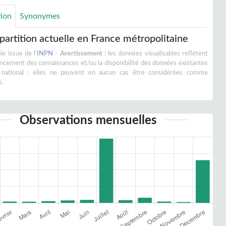
tion
Synonymes
partition actuelle en France métropolitaine
e issue de l'
INPN
-
Avertissement :
les données visualisables reflètent
vancement des connaissances et/ou la disponibilité des données existantes
 national : elles ne peuvent en aucun cas être considérées comme
s.
Observations mensuelles