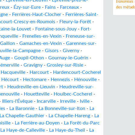
s
-
Épreville-en-Lieuvin
-
Épreville-près-le-
transmises
reux
-
Ézy-sur-Eure
-
Fains
-
Farceaux
-
des métado
agne
-
Ferrières-Haut-Clocher
-
Ferrières-Saint-
ncourt-Crescy-en-Roumois
-
Fleury-la-Forêt
-
taine-la-Louvet
-
Fontaine-sous-Jouy
-
Fort-
nqueville
-
Frenelles-en-Vexin
-
Freneuse-sur-
Gaillon
-
Gamaches-en-Vexin
-
Garennes-sur-
uville-la-Campagne
-
Gisors
-
Giverny
-
 Auge
-
Goupil-Othon
-
Gournay-le-Guérin
-
émerville
-
Gravigny
-
Grosley-sur-Risle
-
-
Hacqueville
-
Harcourt
-
Hardencourt-Cocherel
-
Hécourt
-
Hectomare
-
Hennezis
-
Hénouville
-
rt
-
Heudreville-en-Lieuvin
-
Heudreville-sur-
nouville
-
Houetteville
-
Houlbec-Cocherel
-
-
Illiers-l'Évêque
-
Incarville
-
Irreville
-
Iville
-
les
-
La Baronnie
-
La Bonneville-sur-Iton
-
La
La Chapelle-Gauthier
-
La Chapelle-Hareng
-
La
isille
-
La Ferrière-au-Doyen
-
La Forêt-du-Parc
-
La Haye-de-Calleville
-
La Haye-du-Theil
-
La