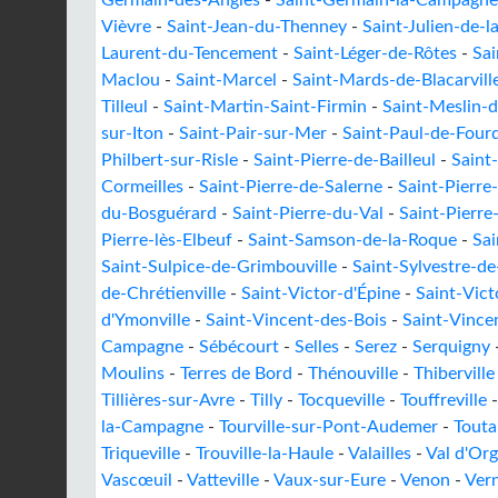
Germain-des-Angles
-
Saint-Germain-la-Campagne
Vièvre
-
Saint-Jean-du-Thenney
-
Saint-Julien-de-l
Laurent-du-Tencement
-
Saint-Léger-de-Rôtes
-
Sa
Maclou
-
Saint-Marcel
-
Saint-Mards-de-Blacarvill
Tilleul
-
Saint-Martin-Saint-Firmin
-
Saint-Meslin-
sur-Iton
-
Saint-Pair-sur-Mer
-
Saint-Paul-de-Four
Philbert-sur-Risle
-
Saint-Pierre-de-Bailleul
-
Saint
Cormeilles
-
Saint-Pierre-de-Salerne
-
Saint-Pierre
du-Bosguérard
-
Saint-Pierre-du-Val
-
Saint-Pierr
Pierre-lès-Elbeuf
-
Saint-Samson-de-la-Roque
-
Sai
Saint-Sulpice-de-Grimbouville
-
Saint-Sylvestre-de
de-Chrétienville
-
Saint-Victor-d'Épine
-
Saint-Vict
d'Ymonville
-
Saint-Vincent-des-Bois
-
Saint-Vince
Campagne
-
Sébécourt
-
Selles
-
Serez
-
Serquigny
Moulins
-
Terres de Bord
-
Thénouville
-
Thiberville
Tillières-sur-Avre
-
Tilly
-
Tocqueville
-
Touffreville
la-Campagne
-
Tourville-sur-Pont-Audemer
-
Toutai
Triqueville
-
Trouville-la-Haule
-
Valailles
-
Val d'Org
Vascœuil
-
Vatteville
-
Vaux-sur-Eure
-
Venon
-
Vern