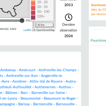
10– 20
2013
Avertissem
20– 50
date du 01
50– 100
pas nécessa
100+
2026
Dernière
30 km
tion(s): 1662
observation
Leaflet
| © OpenStreetMap
2026
Fourniss
-
Ambenay
-
Amécourt
-
Amfreville-les-Champs
-
ts
-
Amfreville-sur-Iton
-
Angerville-la-
r-Avre
-
Asnières
-
Athis-Val de Rouvre
-
Aubry-
utheuil-Authouillet
-
Authevernes
-
Authou
-
ée
-
Bâlines
-
Barc
-
Barneville-sur-Seine
-
l-en-Lyons
-
Beaumontel
-
Beaumont-le-Roger
-
-Campagne
-
Bernay
-
Bernienville
-
Bernouville
-