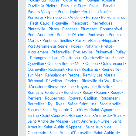
-
Ouilly-du-Houley
-
Ouistreham
-
Ouville-l'Abbaye
-
Ouville-la-Rivière
-
Pacy-sur-Eure
-
Paluel
-
Parville
-
Passais Villages
-
Pennedepie
-
Perche en Nocé
-
Perrières
-
Perriers-sur-Andelle
-
Perrou
-
Pervenchères
-
Petit-Caux
-
Picauville
-
Piencourt
-
Pierrefiques
-
Pinterville
-
Pîtres
-
Planches
-
Plumetot
-
Pommeréval
-
Pont-Audemer
-
Pont-de-l'Arche
-
Pontorson
-
Ponts-et-
Marais
-
Ponts sur Seulles
-
Port-en-Bessin-Huppain
-
Port-Jérôme-sur-Seine
-
Poses
-
Potigny
-
Prétot-
Vicquemare
-
Prêtreville
-
Preuseville
-
Puisenval
-
Pullay
-
Putanges-le-Lac
-
Quettehou
-
Quettreville-sur-Sienne
-
Quevillon
-
Quiberville-sur-Mer
-
Quibou
-
Quièvrecourt
-
Quinéville
-
Radepont
-
Rânes
-
Réalcamp
-
Regnéville-
sur-Mer
-
Rémalard en Perche
-
Remilly Les Marais
-
Rétonval
-
Réveillon
-
Reviers
-
Ricarville-du-Val
-
Rives
d'Andaine
-
Rives-en-Seine
-
Rogerville
-
Roiville
-
Romagny Fontenay
-
Ronchois
-
Rosay
-
Rouen
-
Rouge-
Perriers
-
Rouperroux
-
Rouvray-Catillon
-
Rouxmesnil-
Bouteilles
-
Ry
-
Ryes
-
Saâne-Saint-Just
-
Sacquenville
-
Sahurs
-
Saint-Agnan-de-Cernières
-
Saint-Agnan-sur-
Sarthe
-
Saint-André-de-Bohon
-
Saint-André-de-l'Eure
-
Saint-André-de-Messei
-
Saint-André-sur-Orne
-
Saint-
Arnoult
-
Saint-Aubin-d'Appenai
-
Saint-Aubin-de-
Courteraie
-
Saint-Aubin-d'Écrosville
-
Saint-Aubin-de-