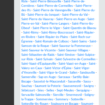
Risle
-
Saint-Pierre-Bénouville
-
Saint-Pierre-de-
Cernières
-
Saint-Pierre-de-Cormeilles
-
Saint-Pierre-
des-Ifs
-
Saint-Pierre-de-Varengeville
-
Saint-Pierre-du-
Bû
-
Saint-Pierre-du-Jonquet
-
Saint-Pierre-du-Val
-
Saint-Pierre-du-Vauvray
-
Saint-Pierre-en-Auge
-
Saint-
Pierre-en-Val
-
Saint-Pierre-Langers
-
Saint-Pierre-lès-
Elbeuf
-
Saint-Pierre-le-Viger
-
Saint-Quentin-de-Blavou
-
Saint-Rémy
-
Saint-Rémy-Boscrocourt
-
Saint-Riquier-
en-Rivière
-
Saint-Riquier-ès-Plains
-
Saint-Roch-sur-
Égrenne
-
Saint-Romain-de-Colbosc
-
Saint-Saëns
-
Saint-
Samson-de-la-Roque
-
Saint-Sauveur-la-Pommeraye
-
Saint-Sauveur-le-Vicomte
-
Saint-Sauveur-Villages
-
Saint-Sébastien-de-Raids
-
Saint-Siméon
-
Saint-Sulpice-
sur-Risle
-
Saint-Sylvain
-
Saint-Sylvestre-de-Cormeilles
-
Saint-Vaast-d'Équiqueville
-
Saint-Vaast-en-Auge
-
Saint-
Valery-en-Caux
-
Saint-Victor-d'Épine
-
Saint-Vigor-
d'Ymonville
-
Saint-Vigor-le-Grand
-
Sallen
-
Sandouville
-
Sannerville
-
Sap-en-Auge
-
Sarceaux
-
Sartilly-Baie-
Bocage
-
Sassetot-le-Mauconduit
-
Sasseville
-
Sassy
-
Sauchay
-
Saumont-la-Poterie
-
Saussemesnil
-
Savigny
-
Sébécourt
-
Sées
-
Selles
-
Sept-Meules
-
Serquigny
-
Servaville-Salmonville
-
Sierville
-
Smermesnil
-
Soligny-
la-Trappe
-
Sommervieu
-
Sommery
-
Sotteville
-
Sotteville-lès-Rouen
-
Souleuvre en Bocage
-
Soumont-