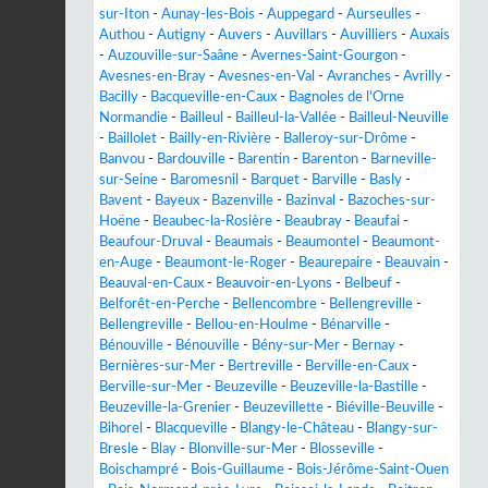
sur-Iton
-
Aunay-les-Bois
-
Auppegard
-
Aurseulles
-
Authou
-
Autigny
-
Auvers
-
Auvillars
-
Auvilliers
-
Auxais
-
Auzouville-sur-Saâne
-
Avernes-Saint-Gourgon
-
Avesnes-en-Bray
-
Avesnes-en-Val
-
Avranches
-
Avrilly
-
Bacilly
-
Bacqueville-en-Caux
-
Bagnoles de l'Orne
Normandie
-
Bailleul
-
Bailleul-la-Vallée
-
Bailleul-Neuville
-
Baillolet
-
Bailly-en-Rivière
-
Balleroy-sur-Drôme
-
Banvou
-
Bardouville
-
Barentin
-
Barenton
-
Barneville-
sur-Seine
-
Baromesnil
-
Barquet
-
Barville
-
Basly
-
Bavent
-
Bayeux
-
Bazenville
-
Bazinval
-
Bazoches-sur-
Hoëne
-
Beaubec-la-Rosière
-
Beaubray
-
Beaufai
-
Beaufour-Druval
-
Beaumais
-
Beaumontel
-
Beaumont-
en-Auge
-
Beaumont-le-Roger
-
Beaurepaire
-
Beauvain
-
Beauval-en-Caux
-
Beauvoir-en-Lyons
-
Belbeuf
-
Belforêt-en-Perche
-
Bellencombre
-
Bellengreville
-
Bellengreville
-
Bellou-en-Houlme
-
Bénarville
-
Bénouville
-
Bénouville
-
Bény-sur-Mer
-
Bernay
-
Bernières-sur-Mer
-
Bertreville
-
Berville-en-Caux
-
Berville-sur-Mer
-
Beuzeville
-
Beuzeville-la-Bastille
-
Beuzeville-la-Grenier
-
Beuzevillette
-
Biéville-Beuville
-
Bihorel
-
Blacqueville
-
Blangy-le-Château
-
Blangy-sur-
Bresle
-
Blay
-
Blonville-sur-Mer
-
Blosseville
-
Boischampré
-
Bois-Guillaume
-
Bois-Jérôme-Saint-Ouen