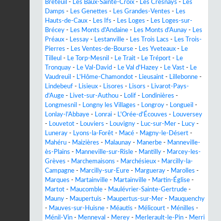
Breteuil
-
Les Baux-Sainte-Croix
-
Les Cresnays
-
Les
Damps
-
Les Genettes
-
Les Grandes-Ventes
-
Les
Hauts-de-Caux
-
Les Ifs
-
Les Loges
-
Les Loges-sur-
Brécey
-
Les Monts d'Andaine
-
Les Monts d'Aunay
-
Les
Préaux
-
Lessay
-
Lestanville
-
Les Trois Lacs
-
Les Trois-
Pierres
-
Les Ventes-de-Bourse
-
Les Yveteaux
-
Le
Tilleul
-
Le Torp-Mesnil
-
Le Trait
-
Le Tréport
-
Le
Tronquay
-
Le Val-David
-
Le Val d'Hazey
-
Le Vast
-
Le
Vaudreuil
-
L'Hôme-Chamondot
-
Lieusaint
-
Lillebonne
-
Lindebeuf
-
Lisieux
-
Lisores
-
Lisors
-
Livarot-Pays-
d'Auge
-
Livet-sur-Authou
-
Lolif
-
Londinières
-
Longmesnil
-
Longny les Villages
-
Longroy
-
Longueil
-
Lonlay-l'Abbaye
-
Lonrai
-
L'Orée-d'Écouves
-
Louversey
-
Louvetot
-
Louviers
-
Louvigny
-
Luc-sur-Mer
-
Lucy
-
Luneray
-
Lyons-la-Forêt
-
Macé
-
Magny-le-Désert
-
Mahéru
-
Maizières
-
Malaunay
-
Manerbe
-
Manneville-
ès-Plains
-
Manneville-sur-Risle
-
Mantilly
-
Marcey-les-
Grèves
-
Marchemaisons
-
Marchésieux
-
Marcilly-la-
Campagne
-
Marcilly-sur-Eure
-
Margueray
-
Marolles
-
Marques
-
Martainville
-
Martainville
-
Martin-Église
-
Martot
-
Maucomble
-
Maulévrier-Sainte-Gertrude
-
Mauny
-
Maupertuis
-
Maupertus-sur-Mer
-
Mauquenchy
-
Mauves-sur-Huisne
-
Méautis
-
Mélicourt
-
Ménilles
-
Ménil-Vin
-
Menneval
-
Merey
-
Merlerault-le-Pin
-
Merri