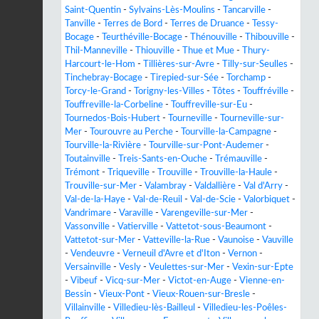
Saint-Quentin
-
Sylvains-Lès-Moulins
-
Tancarville
-
Tanville
-
Terres de Bord
-
Terres de Druance
-
Tessy-
Bocage
-
Teurthéville-Bocage
-
Thénouville
-
Thibouville
-
Thil-Manneville
-
Thiouville
-
Thue et Mue
-
Thury-
Harcourt-le-Hom
-
Tillières-sur-Avre
-
Tilly-sur-Seulles
-
Tinchebray-Bocage
-
Tirepied-sur-Sée
-
Torchamp
-
Torcy-le-Grand
-
Torigny-les-Villes
-
Tôtes
-
Touffréville
-
Touffreville-la-Corbeline
-
Touffreville-sur-Eu
-
Tournedos-Bois-Hubert
-
Tourneville
-
Tourneville-sur-
Mer
-
Tourouvre au Perche
-
Tourville-la-Campagne
-
Tourville-la-Rivière
-
Tourville-sur-Pont-Audemer
-
Toutainville
-
Treis-Sants-en-Ouche
-
Trémauville
-
Trémont
-
Triqueville
-
Trouville
-
Trouville-la-Haule
-
Trouville-sur-Mer
-
Valambray
-
Valdallière
-
Val d'Arry
-
Val-de-la-Haye
-
Val-de-Reuil
-
Val-de-Scie
-
Valorbiquet
-
Vandrimare
-
Varaville
-
Varengeville-sur-Mer
-
Vassonville
-
Vatierville
-
Vattetot-sous-Beaumont
-
Vattetot-sur-Mer
-
Vatteville-la-Rue
-
Vaunoise
-
Vauville
-
Vendeuvre
-
Verneuil d'Avre et d'Iton
-
Vernon
-
Versainville
-
Vesly
-
Veulettes-sur-Mer
-
Vexin-sur-Epte
-
Vibeuf
-
Vicq-sur-Mer
-
Victot-en-Auge
-
Vienne-en-
Bessin
-
Vieux-Pont
-
Vieux-Rouen-sur-Bresle
-
Villainville
-
Villedieu-lès-Bailleul
-
Villedieu-les-Poêles-