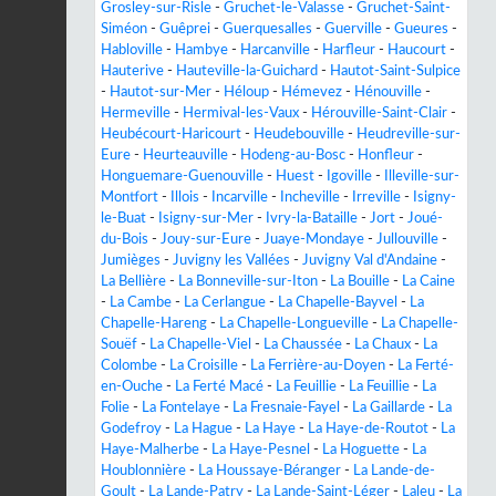
Grosley-sur-Risle
-
Gruchet-le-Valasse
-
Gruchet-Saint-
Siméon
-
Guêprei
-
Guerquesalles
-
Guerville
-
Gueures
-
Habloville
-
Hambye
-
Harcanville
-
Harfleur
-
Haucourt
-
Hauterive
-
Hauteville-la-Guichard
-
Hautot-Saint-Sulpice
-
Hautot-sur-Mer
-
Héloup
-
Hémevez
-
Hénouville
-
Hermeville
-
Hermival-les-Vaux
-
Hérouville-Saint-Clair
-
Heubécourt-Haricourt
-
Heudebouville
-
Heudreville-sur-
Eure
-
Heurteauville
-
Hodeng-au-Bosc
-
Honfleur
-
Honguemare-Guenouville
-
Huest
-
Igoville
-
Illeville-sur-
Montfort
-
Illois
-
Incarville
-
Incheville
-
Irreville
-
Isigny-
le-Buat
-
Isigny-sur-Mer
-
Ivry-la-Bataille
-
Jort
-
Joué-
du-Bois
-
Jouy-sur-Eure
-
Juaye-Mondaye
-
Jullouville
-
Jumièges
-
Juvigny les Vallées
-
Juvigny Val d'Andaine
-
La Bellière
-
La Bonneville-sur-Iton
-
La Bouille
-
La Caine
-
La Cambe
-
La Cerlangue
-
La Chapelle-Bayvel
-
La
Chapelle-Hareng
-
La Chapelle-Longueville
-
La Chapelle-
Souëf
-
La Chapelle-Viel
-
La Chaussée
-
La Chaux
-
La
Colombe
-
La Croisille
-
La Ferrière-au-Doyen
-
La Ferté-
en-Ouche
-
La Ferté Macé
-
La Feuillie
-
La Feuillie
-
La
Folie
-
La Fontelaye
-
La Fresnaie-Fayel
-
La Gaillarde
-
La
Godefroy
-
La Hague
-
La Haye
-
La Haye-de-Routot
-
La
Haye-Malherbe
-
La Haye-Pesnel
-
La Hoguette
-
La
Houblonnière
-
La Houssaye-Béranger
-
La Lande-de-
Goult
-
La Lande-Patry
-
La Lande-Saint-Léger
-
Laleu
-
La