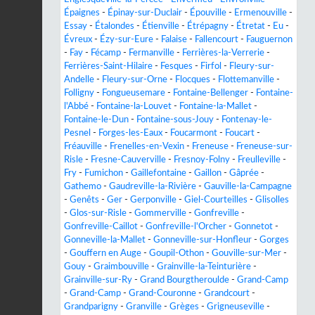
Épaignes
-
Épinay-sur-Duclair
-
Épouville
-
Ermenouville
-
Essay
-
Étalondes
-
Étienville
-
Étrépagny
-
Étretat
-
Eu
-
Évreux
-
Ézy-sur-Eure
-
Falaise
-
Fallencourt
-
Fauguernon
-
Fay
-
Fécamp
-
Fermanville
-
Ferrières-la-Verrerie
-
Ferrières-Saint-Hilaire
-
Fesques
-
Firfol
-
Fleury-sur-
Andelle
-
Fleury-sur-Orne
-
Flocques
-
Flottemanville
-
Folligny
-
Fongueusemare
-
Fontaine-Bellenger
-
Fontaine-
l'Abbé
-
Fontaine-la-Louvet
-
Fontaine-la-Mallet
-
Fontaine-le-Dun
-
Fontaine-sous-Jouy
-
Fontenay-le-
Pesnel
-
Forges-les-Eaux
-
Foucarmont
-
Foucart
-
Fréauville
-
Frenelles-en-Vexin
-
Freneuse
-
Freneuse-sur-
Risle
-
Fresne-Cauverville
-
Fresnoy-Folny
-
Freulleville
-
Fry
-
Fumichon
-
Gaillefontaine
-
Gaillon
-
Gâprée
-
Gathemo
-
Gaudreville-la-Rivière
-
Gauville-la-Campagne
-
Genêts
-
Ger
-
Gerponville
-
Giel-Courteilles
-
Glisolles
-
Glos-sur-Risle
-
Gommerville
-
Gonfreville
-
Gonfreville-Caillot
-
Gonfreville-l'Orcher
-
Gonnetot
-
Gonneville-la-Mallet
-
Gonneville-sur-Honfleur
-
Gorges
-
Gouffern en Auge
-
Goupil-Othon
-
Gouville-sur-Mer
-
Gouy
-
Graimbouville
-
Grainville-la-Teinturière
-
Grainville-sur-Ry
-
Grand Bourgtheroulde
-
Grand-Camp
-
Grand-Camp
-
Grand-Couronne
-
Grandcourt
-
Grandparigny
-
Granville
-
Grèges
-
Grigneuseville
-