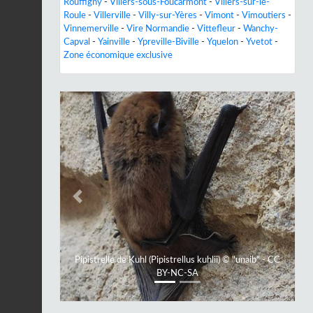
Rouffigny
-
Villers-sous-Foucarmont
-
Villers-sur-le-
Roule
-
Villerville
-
Villy-sur-Yères
-
Vimont
-
Vimoutiers
-
Vinnemerville
-
Vire Normandie
-
Vittefleur
-
Wanchy-
Capval
-
Yainville
-
Ypreville-Biville
-
Yquelon
-
Yvetot
-
Zone économique exclusive
Previous
Next
Pipistrelle de Kuhl (Pipistrellus kuhlii) © "unaib" - CC
BY-NC-SA