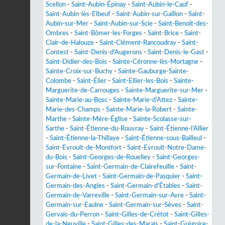
Scellon
-
Saint-Aubin-Épinay
-
Saint-Aubin-le-Cauf
-
Saint-Aubin-lès-Elbeuf
-
Saint-Aubin-sur-Gaillon
-
Saint-
Aubin-sur-Mer
-
Saint-Aubin-sur-Scie
-
Saint-Benoît-des-
Ombres
-
Saint-Bômer-les-Forges
-
Saint-Brice
-
Saint-
Clair-de-Halouze
-
Saint-Clément-Rancoudray
-
Saint-
Contest
-
Saint-Denis-d'Augerons
-
Saint-Denis-le-Gast
-
Saint-Didier-des-Bois
-
Sainte-Céronne-lès-Mortagne
-
Sainte-Croix-sur-Buchy
-
Sainte-Gauburge-Sainte-
Colombe
-
Saint-Élier
-
Saint-Ellier-les-Bois
-
Sainte-
Marguerite-de-Carrouges
-
Sainte-Marguerite-sur-Mer
-
Sainte-Marie-au-Bosc
-
Sainte-Marie-d'Attez
-
Sainte-
Marie-des-Champs
-
Sainte-Marie-la-Robert
-
Sainte-
Marthe
-
Sainte-Mère-Église
-
Sainte-Scolasse-sur-
Sarthe
-
Saint-Étienne-du-Rouvray
-
Saint-Étienne-l'Allier
-
Saint-Étienne-la-Thillaye
-
Saint-Étienne-sous-Bailleul
-
Saint-Evroult-de-Montfort
-
Saint-Evroult-Notre-Dame-
du-Bois
-
Saint-Georges-de-Rouelley
-
Saint-Georges-
sur-Fontaine
-
Saint-Germain-de-Clairefeuille
-
Saint-
Germain-de-Livet
-
Saint-Germain-de-Pasquier
-
Saint-
Germain-des-Angles
-
Saint-Germain-d'Étables
-
Saint-
Germain-de-Varreville
-
Saint-Germain-sur-Avre
-
Saint-
Germain-sur-Eaulne
-
Saint-Germain-sur-Sèves
-
Saint-
Gervais-du-Perron
-
Saint-Gilles-de-Crétot
-
Saint-Gilles-
de-la-Neuville
-
Saint-Gilles-des-Marais
-
Saint-Grégoire-