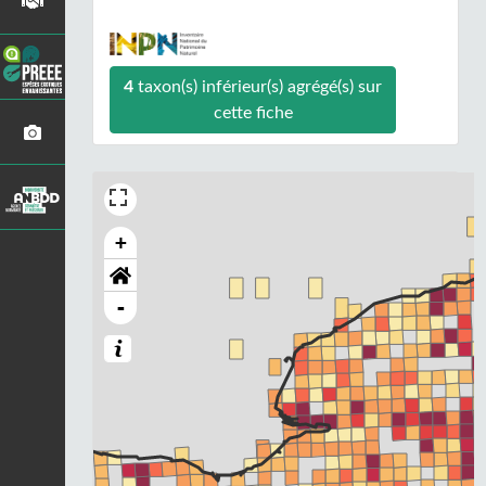
4
taxon(s) inférieur(s) agrégé(s) sur
cette fiche
+
-