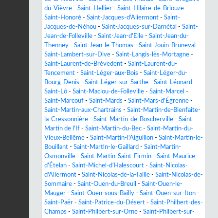
du-Vièvre
-
Saint-Hellier
-
Saint-Hilaire-de-Briouze
-
Saint-Honoré
-
Saint-Jacques-d'Aliermont
-
Saint-
Jacques-de-Néhou
-
Saint-Jacques-sur-Darnétal
-
Saint-
Jean-de-Folleville
-
Saint-Jean-d'Elle
-
Saint-Jean-du-
Thenney
-
Saint-Jean-le-Thomas
-
Saint-Jouin-Bruneval
-
Saint-Lambert-sur-Dive
-
Saint-Langis-lès-Mortagne
-
Saint-Laurent-de-Brèvedent
-
Saint-Laurent-du-
Tencement
-
Saint-Léger-aux-Bois
-
Saint-Léger-du-
Bourg-Denis
-
Saint-Léger-sur-Sarthe
-
Saint-Léonard
-
Saint-Lô
-
Saint-Maclou-de-Folleville
-
Saint-Marcel
-
Saint-Marcouf
-
Saint-Mards
-
Saint-Mars-d'Égrenne
-
Saint-Martin-aux-Chartrains
-
Saint-Martin-de-Bienfaite-
la-Cressonnière
-
Saint-Martin-de-Boscherville
-
Saint
Martin de l'If
-
Saint-Martin-du-Bec
-
Saint-Martin-du-
Vieux-Bellême
-
Saint-Martin-l'Aiguillon
-
Saint-Martin-le-
Bouillant
-
Saint-Martin-le-Gaillard
-
Saint-Martin-
Osmonville
-
Saint-Martin-Saint-Firmin
-
Saint-Maurice-
d'Ételan
-
Saint-Michel-d'Halescourt
-
Saint-Nicolas-
d'Aliermont
-
Saint-Nicolas-de-la-Taille
-
Saint-Nicolas-de-
Sommaire
-
Saint-Ouen-du-Breuil
-
Saint-Ouen-le-
Mauger
-
Saint-Ouen-sous-Bailly
-
Saint-Ouen-sur-Iton
-
Saint-Paër
-
Saint-Patrice-du-Désert
-
Saint-Philbert-des-
Champs
-
Saint-Philbert-sur-Orne
-
Saint-Philbert-sur-