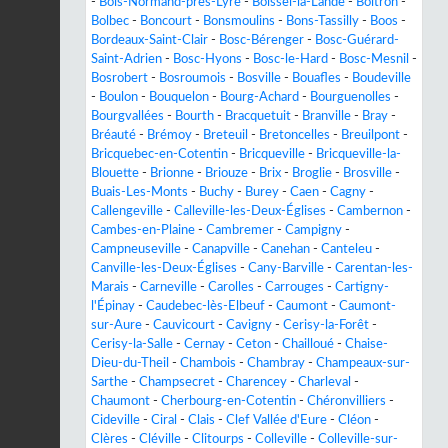
-
Bois-Normand-près-Lyre
-
Boissei-la-Lande
-
Boitron
-
Bolbec
-
Boncourt
-
Bonsmoulins
-
Bons-Tassilly
-
Boos
-
Bordeaux-Saint-Clair
-
Bosc-Bérenger
-
Bosc-Guérard-
Saint-Adrien
-
Bosc-Hyons
-
Bosc-le-Hard
-
Bosc-Mesnil
-
Bosrobert
-
Bosroumois
-
Bosville
-
Bouafles
-
Boudeville
-
Boulon
-
Bouquelon
-
Bourg-Achard
-
Bourguenolles
-
Bourgvallées
-
Bourth
-
Bracquetuit
-
Branville
-
Bray
-
Bréauté
-
Brémoy
-
Breteuil
-
Bretoncelles
-
Breuilpont
-
Bricquebec-en-Cotentin
-
Bricqueville
-
Bricqueville-la-
Blouette
-
Brionne
-
Briouze
-
Brix
-
Broglie
-
Brosville
-
Buais-Les-Monts
-
Buchy
-
Burey
-
Caen
-
Cagny
-
Callengeville
-
Calleville-les-Deux-Églises
-
Cambernon
-
Cambes-en-Plaine
-
Cambremer
-
Campigny
-
Campneuseville
-
Canapville
-
Canehan
-
Canteleu
-
Canville-les-Deux-Églises
-
Cany-Barville
-
Carentan-les-
Marais
-
Carneville
-
Carolles
-
Carrouges
-
Cartigny-
l'Épinay
-
Caudebec-lès-Elbeuf
-
Caumont
-
Caumont-
sur-Aure
-
Cauvicourt
-
Cavigny
-
Cerisy-la-Forêt
-
Cerisy-la-Salle
-
Cernay
-
Ceton
-
Chailloué
-
Chaise-
Dieu-du-Theil
-
Chambois
-
Chambray
-
Champeaux-sur-
Sarthe
-
Champsecret
-
Charencey
-
Charleval
-
Chaumont
-
Cherbourg-en-Cotentin
-
Chéronvilliers
-
Cideville
-
Ciral
-
Clais
-
Clef Vallée d'Eure
-
Cléon
-
Clères
-
Cléville
-
Clitourps
-
Colleville
-
Colleville-sur-