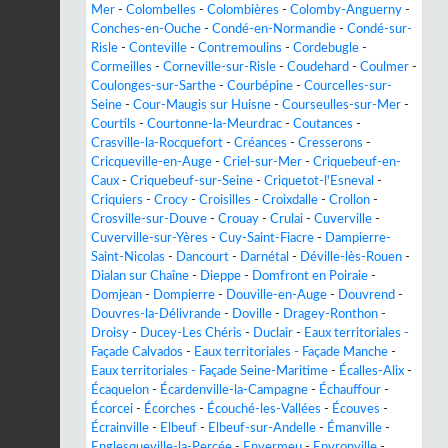
Mer
-
Colombelles
-
Colombières
-
Colomby-Anguerny
-
Conches-en-Ouche
-
Condé-en-Normandie
-
Condé-sur-
Risle
-
Conteville
-
Contremoulins
-
Cordebugle
-
Cormeilles
-
Corneville-sur-Risle
-
Coudehard
-
Coulmer
-
Coulonges-sur-Sarthe
-
Courbépine
-
Courcelles-sur-
Seine
-
Cour-Maugis sur Huisne
-
Courseulles-sur-Mer
-
Courtils
-
Courtonne-la-Meurdrac
-
Coutances
-
Crasville-la-Rocquefort
-
Créances
-
Cresserons
-
Cricqueville-en-Auge
-
Criel-sur-Mer
-
Criquebeuf-en-
Caux
-
Criquebeuf-sur-Seine
-
Criquetot-l'Esneval
-
Criquiers
-
Crocy
-
Croisilles
-
Croixdalle
-
Crollon
-
Crosville-sur-Douve
-
Crouay
-
Crulai
-
Cuverville
-
Cuverville-sur-Yères
-
Cuy-Saint-Fiacre
-
Dampierre-
Saint-Nicolas
-
Dancourt
-
Darnétal
-
Déville-lès-Rouen
-
Dialan sur Chaîne
-
Dieppe
-
Domfront en Poiraie
-
Domjean
-
Dompierre
-
Douville-en-Auge
-
Douvrend
-
Douvres-la-Délivrande
-
Doville
-
Dragey-Ronthon
-
Droisy
-
Ducey-Les Chéris
-
Duclair
-
Eaux territoriales -
Façade Calvados
-
Eaux territoriales - Façade Manche
-
Eaux territoriales - Façade Seine-Maritime
-
Écalles-Alix
-
Écaquelon
-
Écardenville-la-Campagne
-
Échauffour
-
Écorcei
-
Écorches
-
Écouché-les-Vallées
-
Écouves
-
Écrainville
-
Elbeuf
-
Elbeuf-sur-Andelle
-
Émanville
-
Englesqueville-la-Percée
-
Envermeu
-
Envronville
-