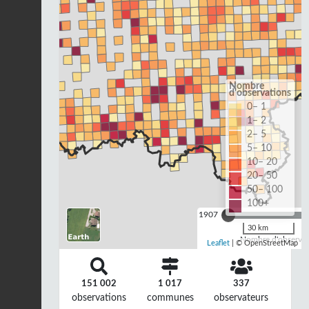
Nombre
d'observations
0– 1
1– 2
2– 5
5– 10
10– 20
20– 50
50– 100
100+
1907
30 km
Nombre d'observat
Leaflet
| © OpenStreetMap
151 002
1 017
337
observations
communes
observateurs