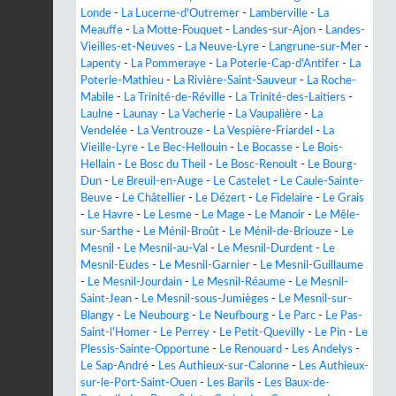
Londe
-
La Lucerne-d'Outremer
-
Lamberville
-
La
Meauffe
-
La Motte-Fouquet
-
Landes-sur-Ajon
-
Landes-
Vieilles-et-Neuves
-
La Neuve-Lyre
-
Langrune-sur-Mer
-
Lapenty
-
La Pommeraye
-
La Poterie-Cap-d'Antifer
-
La
Poterie-Mathieu
-
La Rivière-Saint-Sauveur
-
La Roche-
Mabile
-
La Trinité-de-Réville
-
La Trinité-des-Laitiers
-
Laulne
-
Launay
-
La Vacherie
-
La Vaupalière
-
La
Vendelée
-
La Ventrouze
-
La Vespière-Friardel
-
La
Vieille-Lyre
-
Le Bec-Hellouin
-
Le Bocasse
-
Le Bois-
Hellain
-
Le Bosc du Theil
-
Le Bosc-Renoult
-
Le Bourg-
Dun
-
Le Breuil-en-Auge
-
Le Castelet
-
Le Caule-Sainte-
Beuve
-
Le Châtellier
-
Le Dézert
-
Le Fidelaire
-
Le Grais
-
Le Havre
-
Le Lesme
-
Le Mage
-
Le Manoir
-
Le Mêle-
sur-Sarthe
-
Le Ménil-Broût
-
Le Ménil-de-Briouze
-
Le
Mesnil
-
Le Mesnil-au-Val
-
Le Mesnil-Durdent
-
Le
Mesnil-Eudes
-
Le Mesnil-Garnier
-
Le Mesnil-Guillaume
-
Le Mesnil-Jourdain
-
Le Mesnil-Réaume
-
Le Mesnil-
Saint-Jean
-
Le Mesnil-sous-Jumièges
-
Le Mesnil-sur-
Blangy
-
Le Neubourg
-
Le Neufbourg
-
Le Parc
-
Le Pas-
Saint-l'Homer
-
Le Perrey
-
Le Petit-Quevilly
-
Le Pin
-
Le
Plessis-Sainte-Opportune
-
Le Renouard
-
Les Andelys
-
Le Sap-André
-
Les Authieux-sur-Calonne
-
Les Authieux-
sur-le-Port-Saint-Ouen
-
Les Barils
-
Les Baux-de-