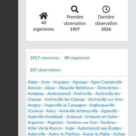
Première
Dernière
40
observation
observation
organismes
1907
2026
1017
communes
40
organismes
337
observateurs
Ablon
-
Acon
-
Acquigny
-
Agneaux
-
Agon-Coutainville
-
Alençon
-
Alizay
-
Allouville-Bellefosse
-
Almenêches
-
Ambenay
-
Ambrumesnil
-
Amfreville
-
Amfreville-les-
Champs
-
Amfreville-les-Champs
-
Amfreville-sur-Iton
-
Amigny
-
Angerville-la-Campagne
-
Anglesqueville-
l'Esneval
-
Anisy
-
Anneville-Ambourville
-
Appeville
-
Appeville-Annebault
-
Ardouval
-
Arelaune-en-Seine
-
Argences
-
Argentan
-
Arnières-sur-Iton
-
Asnières
-
Athis-Val de Rouvre
-
Aube
-
Aubermesnil-aux-Érables
-
Auberville
-
Aubry-le-Panthou
-
Aucey-la-Plaine
-
Aulnay-