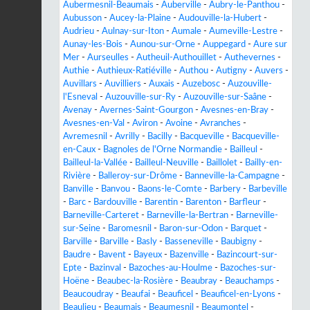
Aubermesnil-Beaumais
-
Auberville
-
Aubry-le-Panthou
-
Aubusson
-
Aucey-la-Plaine
-
Audouville-la-Hubert
-
Audrieu
-
Aulnay-sur-Iton
-
Aumale
-
Aumeville-Lestre
-
Aunay-les-Bois
-
Aunou-sur-Orne
-
Auppegard
-
Aure sur
Mer
-
Aurseulles
-
Autheuil-Authouillet
-
Authevernes
-
Authie
-
Authieux-Ratiéville
-
Authou
-
Autigny
-
Auvers
-
Auvillars
-
Auvilliers
-
Auxais
-
Auzebosc
-
Auzouville-
l'Esneval
-
Auzouville-sur-Ry
-
Auzouville-sur-Saâne
-
Avenay
-
Avernes-Saint-Gourgon
-
Avesnes-en-Bray
-
Avesnes-en-Val
-
Aviron
-
Avoine
-
Avranches
-
Avremesnil
-
Avrilly
-
Bacilly
-
Bacqueville
-
Bacqueville-
en-Caux
-
Bagnoles de l'Orne Normandie
-
Bailleul
-
Bailleul-la-Vallée
-
Bailleul-Neuville
-
Baillolet
-
Bailly-en-
Rivière
-
Balleroy-sur-Drôme
-
Banneville-la-Campagne
-
Banville
-
Banvou
-
Baons-le-Comte
-
Barbery
-
Barbeville
-
Barc
-
Bardouville
-
Barentin
-
Barenton
-
Barfleur
-
Barneville-Carteret
-
Barneville-la-Bertran
-
Barneville-
sur-Seine
-
Baromesnil
-
Baron-sur-Odon
-
Barquet
-
Barville
-
Barville
-
Basly
-
Basseneville
-
Baubigny
-
Baudre
-
Bavent
-
Bayeux
-
Bazenville
-
Bazincourt-sur-
Epte
-
Bazinval
-
Bazoches-au-Houlme
-
Bazoches-sur-
Hoëne
-
Beaubec-la-Rosière
-
Beaubray
-
Beauchamps
-
Beaucoudray
-
Beaufai
-
Beauficel
-
Beauficel-en-Lyons
-
Beaulieu
-
Beaumais
-
Beaumesnil
-
Beaumontel
-