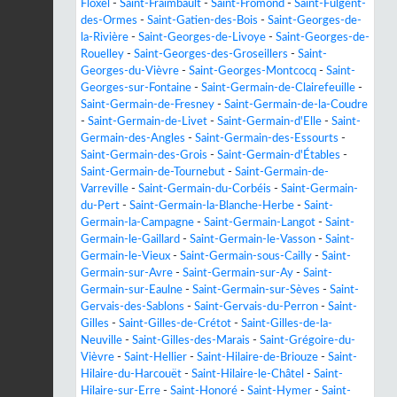
Floxel
-
Saint-Fraimbault
-
Saint-Fromond
-
Saint-Fulgent-
des-Ormes
-
Saint-Gatien-des-Bois
-
Saint-Georges-de-
la-Rivière
-
Saint-Georges-de-Livoye
-
Saint-Georges-de-
Rouelley
-
Saint-Georges-des-Groseillers
-
Saint-
Georges-du-Vièvre
-
Saint-Georges-Montcocq
-
Saint-
Georges-sur-Fontaine
-
Saint-Germain-de-Clairefeuille
-
Saint-Germain-de-Fresney
-
Saint-Germain-de-la-Coudre
-
Saint-Germain-de-Livet
-
Saint-Germain-d'Elle
-
Saint-
Germain-des-Angles
-
Saint-Germain-des-Essourts
-
Saint-Germain-des-Grois
-
Saint-Germain-d'Étables
-
Saint-Germain-de-Tournebut
-
Saint-Germain-de-
Varreville
-
Saint-Germain-du-Corbéis
-
Saint-Germain-
du-Pert
-
Saint-Germain-la-Blanche-Herbe
-
Saint-
Germain-la-Campagne
-
Saint-Germain-Langot
-
Saint-
Germain-le-Gaillard
-
Saint-Germain-le-Vasson
-
Saint-
Germain-le-Vieux
-
Saint-Germain-sous-Cailly
-
Saint-
Germain-sur-Avre
-
Saint-Germain-sur-Ay
-
Saint-
Germain-sur-Eaulne
-
Saint-Germain-sur-Sèves
-
Saint-
Gervais-des-Sablons
-
Saint-Gervais-du-Perron
-
Saint-
Gilles
-
Saint-Gilles-de-Crétot
-
Saint-Gilles-de-la-
Neuville
-
Saint-Gilles-des-Marais
-
Saint-Grégoire-du-
Vièvre
-
Saint-Hellier
-
Saint-Hilaire-de-Briouze
-
Saint-
Hilaire-du-Harcouët
-
Saint-Hilaire-le-Châtel
-
Saint-
Hilaire-sur-Erre
-
Saint-Honoré
-
Saint-Hymer
-
Saint-