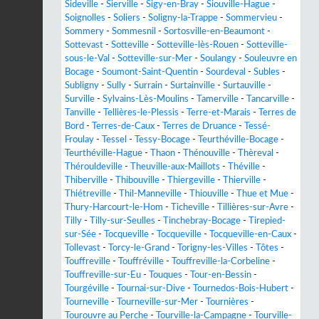
Sideville
-
Sierville
-
Sigy-en-Bray
-
Siouville-Hague
-
Soignolles
-
Soliers
-
Soligny-la-Trappe
-
Sommervieu
-
Sommery
-
Sommesnil
-
Sortosville-en-Beaumont
-
Sottevast
-
Sotteville
-
Sotteville-lès-Rouen
-
Sotteville-
sous-le-Val
-
Sotteville-sur-Mer
-
Soulangy
-
Souleuvre en
Bocage
-
Soumont-Saint-Quentin
-
Sourdeval
-
Subles
-
Subligny
-
Sully
-
Surrain
-
Surtainville
-
Surtauville
-
Surville
-
Sylvains-Lès-Moulins
-
Tamerville
-
Tancarville
-
Tanville
-
Tellières-le-Plessis
-
Terre-et-Marais
-
Terres de
Bord
-
Terres-de-Caux
-
Terres de Druance
-
Tessé-
Froulay
-
Tessel
-
Tessy-Bocage
-
Teurthéville-Bocage
-
Teurthéville-Hague
-
Thaon
-
Thénouville
-
Thèreval
-
Thérouldeville
-
Theuville-aux-Maillots
-
Théville
-
Thiberville
-
Thibouville
-
Thiergeville
-
Thierville
-
Thiétreville
-
Thil-Manneville
-
Thiouville
-
Thue et Mue
-
Thury-Harcourt-le-Hom
-
Ticheville
-
Tillières-sur-Avre
-
Tilly
-
Tilly-sur-Seulles
-
Tinchebray-Bocage
-
Tirepied-
sur-Sée
-
Tocqueville
-
Tocqueville
-
Tocqueville-en-Caux
-
Tollevast
-
Torcy-le-Grand
-
Torigny-les-Villes
-
Tôtes
-
Touffreville
-
Touffréville
-
Touffreville-la-Corbeline
-
Touffreville-sur-Eu
-
Touques
-
Tour-en-Bessin
-
Tourgéville
-
Tournai-sur-Dive
-
Tournedos-Bois-Hubert
-
Tourneville
-
Tourneville-sur-Mer
-
Tournières
-
Tourouvre au Perche
-
Tourville-la-Campagne
-
Tourville-