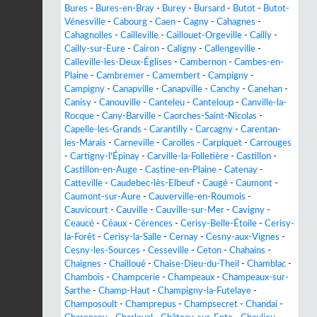
Bures
-
Bures-en-Bray
-
Burey
-
Bursard
-
Butot
-
Butot-
Vénesville
-
Cabourg
-
Caen
-
Cagny
-
Cahagnes
-
Cahagnolles
-
Cailleville
-
Caillouet-Orgeville
-
Cailly
-
Cailly-sur-Eure
-
Cairon
-
Caligny
-
Callengeville
-
Calleville-les-Deux-Églises
-
Cambernon
-
Cambes-en-
Plaine
-
Cambremer
-
Camembert
-
Campigny
-
Campigny
-
Canapville
-
Canapville
-
Canchy
-
Canehan
-
Canisy
-
Canouville
-
Canteleu
-
Canteloup
-
Canville-la-
Rocque
-
Cany-Barville
-
Caorches-Saint-Nicolas
-
Capelle-les-Grands
-
Carantilly
-
Carcagny
-
Carentan-
les-Marais
-
Carneville
-
Carolles
-
Carpiquet
-
Carrouges
-
Cartigny-l'Épinay
-
Carville-la-Folletière
-
Castillon
-
Castillon-en-Auge
-
Castine-en-Plaine
-
Catenay
-
Catteville
-
Caudebec-lès-Elbeuf
-
Caugé
-
Caumont
-
Caumont-sur-Aure
-
Cauverville-en-Roumois
-
Cauvicourt
-
Cauville
-
Cauville-sur-Mer
-
Cavigny
-
Ceaucé
-
Céaux
-
Cérences
-
Cerisy-Belle-Étoile
-
Cerisy-
la-Forêt
-
Cerisy-la-Salle
-
Cernay
-
Cesny-aux-Vignes
-
Cesny-les-Sources
-
Cesseville
-
Ceton
-
Chahains
-
Chaignes
-
Chailloué
-
Chaise-Dieu-du-Theil
-
Chamblac
-
Chambois
-
Champcerie
-
Champeaux
-
Champeaux-sur-
Sarthe
-
Champ-Haut
-
Champigny-la-Futelaye
-
Champosoult
-
Champrepus
-
Champsecret
-
Chandai
-