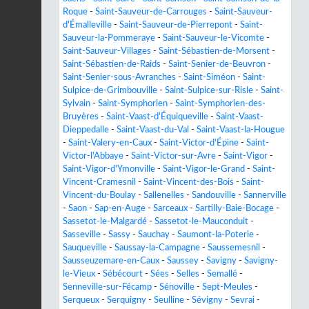
Roque
-
Saint-Sauveur-de-Carrouges
-
Saint-Sauveur-
d'Émalleville
-
Saint-Sauveur-de-Pierrepont
-
Saint-
Sauveur-la-Pommeraye
-
Saint-Sauveur-le-Vicomte
-
Saint-Sauveur-Villages
-
Saint-Sébastien-de-Morsent
-
Saint-Sébastien-de-Raids
-
Saint-Senier-de-Beuvron
-
Saint-Senier-sous-Avranches
-
Saint-Siméon
-
Saint-
Sulpice-de-Grimbouville
-
Saint-Sulpice-sur-Risle
-
Saint-
Sylvain
-
Saint-Symphorien
-
Saint-Symphorien-des-
Bruyères
-
Saint-Vaast-d'Équiqueville
-
Saint-Vaast-
Dieppedalle
-
Saint-Vaast-du-Val
-
Saint-Vaast-la-Hougue
-
Saint-Valery-en-Caux
-
Saint-Victor-d'Épine
-
Saint-
Victor-l'Abbaye
-
Saint-Victor-sur-Avre
-
Saint-Vigor
-
Saint-Vigor-d'Ymonville
-
Saint-Vigor-le-Grand
-
Saint-
Vincent-Cramesnil
-
Saint-Vincent-des-Bois
-
Saint-
Vincent-du-Boulay
-
Sallenelles
-
Sandouville
-
Sannerville
-
Saon
-
Sap-en-Auge
-
Sarceaux
-
Sartilly-Baie-Bocage
-
Sassetot-le-Malgardé
-
Sassetot-le-Mauconduit
-
Sasseville
-
Sassy
-
Sauchay
-
Saumont-la-Poterie
-
Sauqueville
-
Saussay-la-Campagne
-
Saussemesnil
-
Sausseuzemare-en-Caux
-
Saussey
-
Savigny
-
Savigny-
le-Vieux
-
Sébécourt
-
Sées
-
Selles
-
Semallé
-
Senneville-sur-Fécamp
-
Sénoville
-
Sept-Meules
-
Serqueux
-
Serquigny
-
Seulline
-
Sévigny
-
Sevrai
-