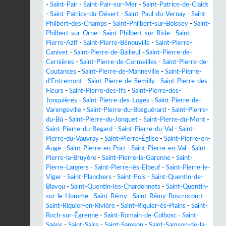
-
Saint-Pair
-
Saint-Pair-sur-Mer
-
Saint-Patrice-de-Claids
-
Saint-Patrice-du-Désert
-
Saint-Paul-du-Vernay
-
Saint-
Philbert-des-Champs
-
Saint-Philbert-sur-Boissey
-
Saint-
Philbert-sur-Orne
-
Saint-Philbert-sur-Risle
-
Saint-
Pierre-Azif
-
Saint-Pierre-Bénouville
-
Saint-Pierre-
Canivet
-
Saint-Pierre-de-Bailleul
-
Saint-Pierre-de-
Cernières
-
Saint-Pierre-de-Cormeilles
-
Saint-Pierre-de-
Coutances
-
Saint-Pierre-de-Manneville
-
Saint-Pierre-
d'Entremont
-
Saint-Pierre-de-Semilly
-
Saint-Pierre-des-
Fleurs
-
Saint-Pierre-des-Ifs
-
Saint-Pierre-des-
Jonquières
-
Saint-Pierre-des-Loges
-
Saint-Pierre-de-
Varengeville
-
Saint-Pierre-du-Bosguérard
-
Saint-Pierre-
du-Bû
-
Saint-Pierre-du-Jonquet
-
Saint-Pierre-du-Mont
-
Saint-Pierre-du-Regard
-
Saint-Pierre-du-Val
-
Saint-
Pierre-du-Vauvray
-
Saint-Pierre-Église
-
Saint-Pierre-en-
Auge
-
Saint-Pierre-en-Port
-
Saint-Pierre-en-Val
-
Saint-
Pierre-la-Bruyère
-
Saint-Pierre-la-Garenne
-
Saint-
Pierre-Langers
-
Saint-Pierre-lès-Elbeuf
-
Saint-Pierre-le-
Viger
-
Saint-Planchers
-
Saint-Pois
-
Saint-Quentin-de-
Blavou
-
Saint-Quentin-les-Chardonnets
-
Saint-Quentin-
sur-le-Homme
-
Saint-Rémy
-
Saint-Rémy-Boscrocourt
-
Saint-Riquier-en-Rivière
-
Saint-Riquier-ès-Plains
-
Saint-
Roch-sur-Égrenne
-
Saint-Romain-de-Colbosc
-
Saint-
Saëns
-
Saint-Saire
-
Saint-Samson
-
Saint-Samson-de-la-