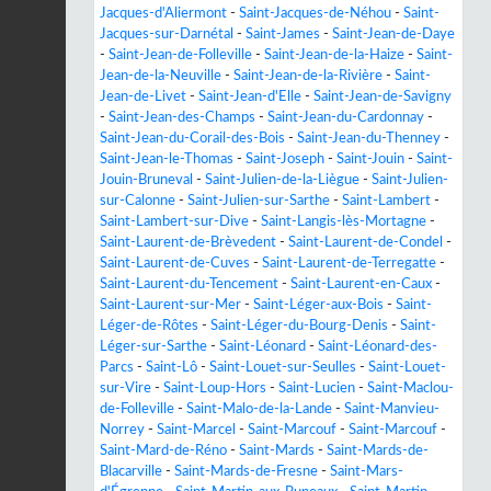
Jacques-d'Aliermont
-
Saint-Jacques-de-Néhou
-
Saint-
Jacques-sur-Darnétal
-
Saint-James
-
Saint-Jean-de-Daye
-
Saint-Jean-de-Folleville
-
Saint-Jean-de-la-Haize
-
Saint-
Jean-de-la-Neuville
-
Saint-Jean-de-la-Rivière
-
Saint-
Jean-de-Livet
-
Saint-Jean-d'Elle
-
Saint-Jean-de-Savigny
-
Saint-Jean-des-Champs
-
Saint-Jean-du-Cardonnay
-
Saint-Jean-du-Corail-des-Bois
-
Saint-Jean-du-Thenney
-
Saint-Jean-le-Thomas
-
Saint-Joseph
-
Saint-Jouin
-
Saint-
Jouin-Bruneval
-
Saint-Julien-de-la-Liègue
-
Saint-Julien-
sur-Calonne
-
Saint-Julien-sur-Sarthe
-
Saint-Lambert
-
Saint-Lambert-sur-Dive
-
Saint-Langis-lès-Mortagne
-
Saint-Laurent-de-Brèvedent
-
Saint-Laurent-de-Condel
-
Saint-Laurent-de-Cuves
-
Saint-Laurent-de-Terregatte
-
Saint-Laurent-du-Tencement
-
Saint-Laurent-en-Caux
-
Saint-Laurent-sur-Mer
-
Saint-Léger-aux-Bois
-
Saint-
Léger-de-Rôtes
-
Saint-Léger-du-Bourg-Denis
-
Saint-
Léger-sur-Sarthe
-
Saint-Léonard
-
Saint-Léonard-des-
Parcs
-
Saint-Lô
-
Saint-Louet-sur-Seulles
-
Saint-Louet-
sur-Vire
-
Saint-Loup-Hors
-
Saint-Lucien
-
Saint-Maclou-
de-Folleville
-
Saint-Malo-de-la-Lande
-
Saint-Manvieu-
Norrey
-
Saint-Marcel
-
Saint-Marcouf
-
Saint-Marcouf
-
Saint-Mard-de-Réno
-
Saint-Mards
-
Saint-Mards-de-
Blacarville
-
Saint-Mards-de-Fresne
-
Saint-Mars-