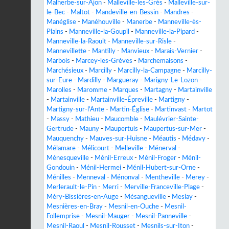
Malherbe-sur-Ajon
-
Malleville-les-Grès
-
Malleville-sur-
le-Bec
-
Maltot
-
Mandeville-en-Bessin
-
Mandres
-
Manéglise
-
Manéhouville
-
Manerbe
-
Manneville-ès-
Plains
-
Manneville-la-Goupil
-
Manneville-la-Pipard
-
Manneville-la-Raoult
-
Manneville-sur-Risle
-
Mannevillette
-
Mantilly
-
Manvieux
-
Marais-Vernier
-
Marbois
-
Marcey-les-Grèves
-
Marchemaisons
-
Marchésieux
-
Marcilly
-
Marcilly-la-Campagne
-
Marcilly-
sur-Eure
-
Mardilly
-
Margueray
-
Marigny-Le-Lozon
-
Marolles
-
Maromme
-
Marques
-
Martagny
-
Martainville
-
Martainville
-
Martainville-Épreville
-
Martigny
-
Martigny-sur-l'Ante
-
Martin-Église
-
Martinvast
-
Martot
-
Massy
-
Mathieu
-
Maucomble
-
Maulévrier-Sainte-
Gertrude
-
Mauny
-
Maupertuis
-
Maupertus-sur-Mer
-
Mauquenchy
-
Mauves-sur-Huisne
-
Méautis
-
Médavy
-
Mélamare
-
Mélicourt
-
Melleville
-
Ménerval
-
Ménesqueville
-
Ménil-Erreux
-
Ménil-Froger
-
Ménil-
Gondouin
-
Ménil-Hermei
-
Ménil-Hubert-sur-Orne
-
Ménilles
-
Menneval
-
Ménonval
-
Mentheville
-
Merey
-
Merlerault-le-Pin
-
Merri
-
Merville-Franceville-Plage
-
Méry-Bissières-en-Auge
-
Mésangueville
-
Meslay
-
Mesnières-en-Bray
-
Mesnil-en-Ouche
-
Mesnil-
Follemprise
-
Mesnil-Mauger
-
Mesnil-Panneville
-
Mesnil-Raoul
-
Mesnil-Rousset
-
Mesnils-sur-Iton
-