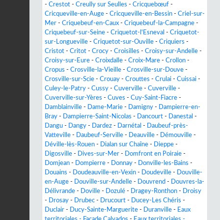
-
Crestot
-
Creully sur Seulles
-
Cricquebœuf
-
Cricqueville-en-Auge
-
Cricqueville-en-Bessin
-
Criel-sur-
Mer
-
Criquebeuf-en-Caux
-
Criquebeuf-la-Campagne
-
Criquebeuf-sur-Seine
-
Criquetot-l'Esneval
-
Criquetot-
sur-Longueville
-
Criquetot-sur-Ouville
-
Criquiers
-
Cristot
-
Critot
-
Crocy
-
Croisilles
-
Croisy-sur-Andelle
-
Croisy-sur-Eure
-
Croixdalle
-
Croix-Mare
-
Crollon
-
Cropus
-
Crosville-la-Vieille
-
Crosville-sur-Douve
-
Crosville-sur-Scie
-
Crouay
-
Crouttes
-
Crulai
-
Cuissai
-
Culey-le-Patry
-
Cussy
-
Cuverville
-
Cuverville
-
Cuverville-sur-Yères
-
Cuves
-
Cuy-Saint-Fiacre
-
Damblainville
-
Dame-Marie
-
Damigny
-
Dampierre-en-
Bray
-
Dampierre-Saint-Nicolas
-
Dancourt
-
Danestal
-
Dangu
-
Dangy
-
Dardez
-
Darnétal
-
Daubeuf-près-
Vatteville
-
Daubeuf-Serville
-
Deauville
-
Démouville
-
Déville-lès-Rouen
-
Dialan sur Chaîne
-
Dieppe
-
Digosville
-
Dives-sur-Mer
-
Domfront en Poiraie
-
Domjean
-
Dompierre
-
Donnay
-
Donville-les-Bains
-
Douains
-
Doudeauville-en-Vexin
-
Doudeville
-
Douville-
en-Auge
-
Douville-sur-Andelle
-
Douvrend
-
Douvres-la-
Délivrande
-
Doville
-
Dozulé
-
Dragey-Ronthon
-
Droisy
-
Drosay
-
Drubec
-
Drucourt
-
Ducey-Les Chéris
-
Duclair
-
Ducy-Sainte-Marguerite
-
Duranville
-
Eaux
territoriales - Façade Calvados
-
Eaux territoriales -