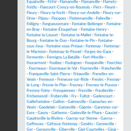
Équainville
-
Firfol
-
Flamanville
-
Flamanville
-
Flamets-
Frétils
-
Flancourt-Crescy-en-Roumois
-
Flers
-
Fleuré
-
Fleury
-
Fleury-la-Forêt
-
Fleury-sur-Andelle
-
Fleury-sur-
Orne
-
Flipou
-
Flocques
-
Flottemanville
-
Folleville
-
Folligny
-
Fongueusemare
-
Fontaine-Bellenger
-
Fontaine-
en-Bray
-
Fontaine-Étoupefour
-
Fontaine-Henry
-
Fontaine-la-Louvet
-
Fontaine-la-Mallet
-
Fontaine-le-
Bourg
-
Fontaine-le-Dun
-
Fontaine-le-Pin
-
Fontaine-
sous-Jouy
-
Fontaine-sous-Préaux
-
Fontenay
-
Fontenay-
le-Marmion
-
Fontenay-le-Pesnel
-
Forges-les-Eaux
-
Formentin
-
Formigny La Bataille
-
Fort-Moville
-
Foucarmont
-
Foulbec
-
Foulognes
-
Fouqueville
-
Fourches
-
Fourneaux
-
Fourneaux-le-Val
-
Fourneville
-
Francheville
-
Franqueville-Saint-Pierre
-
Fréauville
-
Frenelles-en-
Vexin
-
Freneuse
-
Freneuse-sur-Risle
-
Fresles
-
Fresnay-
le-Long
-
Fresne-le-Plan
-
Fresney
-
Fresney-le-Puceux
-
Fresnoy-Folny
-
Fresquiennes
-
Fresville
-
Freulleville
-
Frichemesnil
-
Froberville
-
Fry
-
Fultot
-
Gadencourt
-
Gaillefontaine
-
Gaillon
-
Gainneville
-
Gamaches-en-
Vexin
-
Gandelain
-
Ganzeville
-
Gâprée
-
Garennes-sur-
Eure
-
Gasny
-
Gathemo
-
Gatteville-le-Phare
-
Gauciel
-
Gaudreville-la-Rivière
-
Gavray-sur-Sienne
-
Gavrus
-
Geffosses
-
Géfosse-Fontenay
-
Genêts
-
Genneville
-
Ger
-
Gerponville
-
Giberville
-
Giel-Courteilles
-
Ginai
-