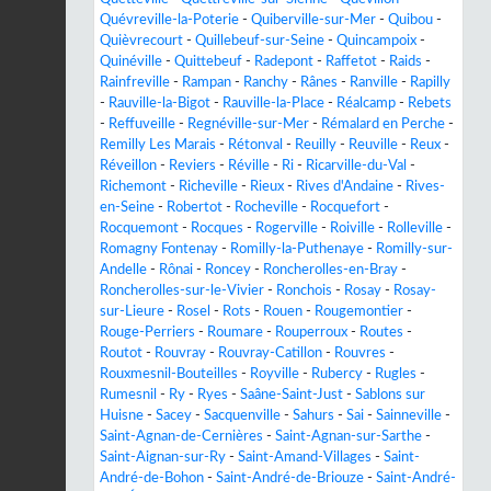
Quévreville-la-Poterie
-
Quiberville-sur-Mer
-
Quibou
-
Quièvrecourt
-
Quillebeuf-sur-Seine
-
Quincampoix
-
Quinéville
-
Quittebeuf
-
Radepont
-
Raffetot
-
Raids
-
Rainfreville
-
Rampan
-
Ranchy
-
Rânes
-
Ranville
-
Rapilly
-
Rauville-la-Bigot
-
Rauville-la-Place
-
Réalcamp
-
Rebets
-
Reffuveille
-
Regnéville-sur-Mer
-
Rémalard en Perche
-
Remilly Les Marais
-
Rétonval
-
Reuilly
-
Reuville
-
Reux
-
Réveillon
-
Reviers
-
Réville
-
Ri
-
Ricarville-du-Val
-
Richemont
-
Richeville
-
Rieux
-
Rives d'Andaine
-
Rives-
en-Seine
-
Robertot
-
Rocheville
-
Rocquefort
-
Rocquemont
-
Rocques
-
Rogerville
-
Roiville
-
Rolleville
-
Romagny Fontenay
-
Romilly-la-Puthenaye
-
Romilly-sur-
Andelle
-
Rônai
-
Roncey
-
Roncherolles-en-Bray
-
Roncherolles-sur-le-Vivier
-
Ronchois
-
Rosay
-
Rosay-
sur-Lieure
-
Rosel
-
Rots
-
Rouen
-
Rougemontier
-
Rouge-Perriers
-
Roumare
-
Rouperroux
-
Routes
-
Routot
-
Rouvray
-
Rouvray-Catillon
-
Rouvres
-
Rouxmesnil-Bouteilles
-
Royville
-
Rubercy
-
Rugles
-
Rumesnil
-
Ry
-
Ryes
-
Saâne-Saint-Just
-
Sablons sur
Huisne
-
Sacey
-
Sacquenville
-
Sahurs
-
Sai
-
Sainneville
-
Saint-Agnan-de-Cernières
-
Saint-Agnan-sur-Sarthe
-
Saint-Aignan-sur-Ry
-
Saint-Amand-Villages
-
Saint-
André-de-Bohon
-
Saint-André-de-Briouze
-
Saint-André-