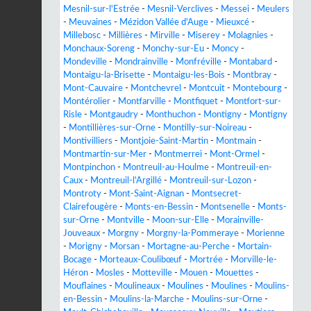
Mesnil-sur-l'Estrée
-
Mesnil-Verclives
-
Messei
-
Meulers
-
Meuvaines
-
Mézidon Vallée d'Auge
-
Mieuxcé
-
Millebosc
-
Millières
-
Mirville
-
Miserey
-
Molagnies
-
Monchaux-Soreng
-
Monchy-sur-Eu
-
Moncy
-
Mondeville
-
Mondrainville
-
Monfréville
-
Montabard
-
Montaigu-la-Brisette
-
Montaigu-les-Bois
-
Montbray
-
Mont-Cauvaire
-
Montchevrel
-
Montcuit
-
Montebourg
-
Montérolier
-
Montfarville
-
Montfiquet
-
Montfort-sur-
Risle
-
Montgaudry
-
Monthuchon
-
Montigny
-
Montigny
-
Montillières-sur-Orne
-
Montilly-sur-Noireau
-
Montivilliers
-
Montjoie-Saint-Martin
-
Montmain
-
Montmartin-sur-Mer
-
Montmerrei
-
Mont-Ormel
-
Montpinchon
-
Montreuil-au-Houlme
-
Montreuil-en-
Caux
-
Montreuil-l'Argillé
-
Montreuil-sur-Lozon
-
Montroty
-
Mont-Saint-Aignan
-
Montsecret-
Clairefougère
-
Monts-en-Bessin
-
Montsenelle
-
Monts-
sur-Orne
-
Montville
-
Moon-sur-Elle
-
Morainville-
Jouveaux
-
Morgny
-
Morgny-la-Pommeraye
-
Morienne
-
Morigny
-
Morsan
-
Mortagne-au-Perche
-
Mortain-
Bocage
-
Morteaux-Coulibœuf
-
Mortrée
-
Morville-le-
Héron
-
Mosles
-
Motteville
-
Mouen
-
Mouettes
-
Mouflaines
-
Moulineaux
-
Moulines
-
Moulines
-
Moulins-
en-Bessin
-
Moulins-la-Marche
-
Moulins-sur-Orne
-