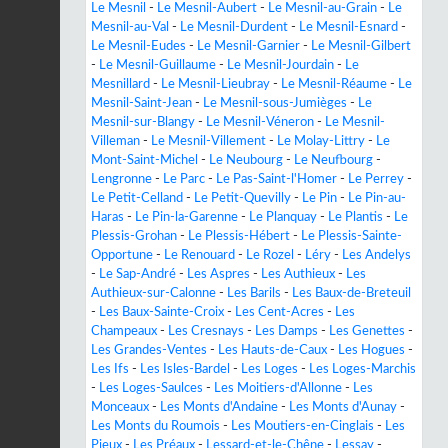
Le Mesnil
-
Le Mesnil-Aubert
-
Le Mesnil-au-Grain
-
Le
Mesnil-au-Val
-
Le Mesnil-Durdent
-
Le Mesnil-Esnard
-
Le Mesnil-Eudes
-
Le Mesnil-Garnier
-
Le Mesnil-Gilbert
-
Le Mesnil-Guillaume
-
Le Mesnil-Jourdain
-
Le
Mesnillard
-
Le Mesnil-Lieubray
-
Le Mesnil-Réaume
-
Le
Mesnil-Saint-Jean
-
Le Mesnil-sous-Jumièges
-
Le
Mesnil-sur-Blangy
-
Le Mesnil-Véneron
-
Le Mesnil-
Villeman
-
Le Mesnil-Villement
-
Le Molay-Littry
-
Le
Mont-Saint-Michel
-
Le Neubourg
-
Le Neufbourg
-
Lengronne
-
Le Parc
-
Le Pas-Saint-l'Homer
-
Le Perrey
-
Le Petit-Celland
-
Le Petit-Quevilly
-
Le Pin
-
Le Pin-au-
Haras
-
Le Pin-la-Garenne
-
Le Planquay
-
Le Plantis
-
Le
Plessis-Grohan
-
Le Plessis-Hébert
-
Le Plessis-Sainte-
Opportune
-
Le Renouard
-
Le Rozel
-
Léry
-
Les Andelys
-
Le Sap-André
-
Les Aspres
-
Les Authieux
-
Les
Authieux-sur-Calonne
-
Les Barils
-
Les Baux-de-Breteuil
-
Les Baux-Sainte-Croix
-
Les Cent-Acres
-
Les
Champeaux
-
Les Cresnays
-
Les Damps
-
Les Genettes
-
Les Grandes-Ventes
-
Les Hauts-de-Caux
-
Les Hogues
-
Les Ifs
-
Les Isles-Bardel
-
Les Loges
-
Les Loges-Marchis
-
Les Loges-Saulces
-
Les Moitiers-d'Allonne
-
Les
Monceaux
-
Les Monts d'Andaine
-
Les Monts d'Aunay
-
Les Monts du Roumois
-
Les Moutiers-en-Cinglais
-
Les
Pieux
-
Les Préaux
-
Lessard-et-le-Chêne
-
Lessay
-