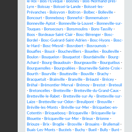
le-Roi
-
Bois-l'Évêque
-
Boisney
-
Bois-Normand-près-
Lyre
-
Boissay
-
Boissei-la-Lande
-
Boisset-les-
Prévanches
-
Boisyvon
-
Boitron
-
Bolbec
-
Bolleville
-
Boncourt
-
Bonnebosq
-
Bonnefoi
-
Bonnemaison
-
Bonneville-Aptot
-
Bonneville-la-Louvet
-
Bonneville-sur-
Touques
-
Bonsecours
-
Bonsmoulins
-
Bons-Tassilly
-
Boos
-
Bordeaux-Saint-Clair
-
Bosc-Bérenger
-
Bosc-
Bordel
-
Bosc-Guérard-Saint-Adrien
-
Bosc-Hyons
-
Bosc-
le-Hard
-
Bosc-Mesnil
-
Bosrobert
-
Bosroumois
-
Bouafles
-
Boucé
-
Bouchevilliers
-
Bouelles
-
Boulleville
-
Boulon
-
Bouquelon
-
Bouquetot
-
Bourdainville
-
Bourg-
Achard
-
Bourg-Beaudouin
-
Bourgeauville
-
Bourguébus
-
Bourguenolles
-
Bourgvallées
-
Bourneville-Sainte-Croix
-
Bourth
-
Bourville
-
Boutteville
-
Bouville
-
Brachy
-
Bracquetuit
-
Brainville
-
Branville
-
Bréauté
-
Brécey
-
Bréhal
-
Brémontier-Merval
-
Brémoy
-
Brestot
-
Breteuil
-
Bretoncelles
-
Bretteville
-
Bretteville-du-Grand-Caux
-
Bretteville-le-Rabet
-
Bretteville-sur-Ay
-
Bretteville-sur-
Laize
-
Bretteville-sur-Odon
-
Breuilpont
-
Breuville
-
Bréville-les-Monts
-
Bréville-sur-Mer
-
Bricquebec-en-
Cotentin
-
Bricquebosq
-
Bricqueville
-
Bricqueville-la-
Blouette
-
Bricqueville-sur-Mer
-
Brieux
-
Brionne
-
Briouze
-
Brix
-
Broglie
-
Brosville
-
Brouains
-
Brullemail
-
Buais-Les-Monts
-
Bucéels
-
Buchy
-
Bueil
-
Bully
-
Buré
-