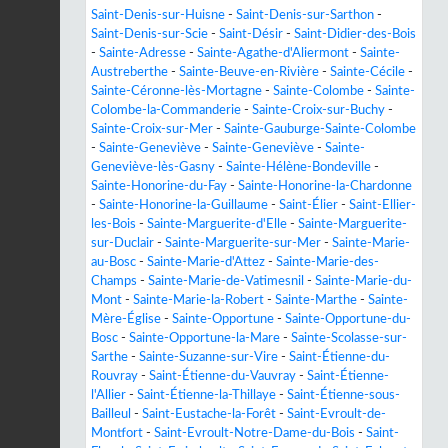
Saint-Denis-sur-Huisne
-
Saint-Denis-sur-Sarthon
-
Saint-Denis-sur-Scie
-
Saint-Désir
-
Saint-Didier-des-Bois
-
Sainte-Adresse
-
Sainte-Agathe-d'Aliermont
-
Sainte-
Austreberthe
-
Sainte-Beuve-en-Rivière
-
Sainte-Cécile
-
Sainte-Céronne-lès-Mortagne
-
Sainte-Colombe
-
Sainte-
Colombe-la-Commanderie
-
Sainte-Croix-sur-Buchy
-
Sainte-Croix-sur-Mer
-
Sainte-Gauburge-Sainte-Colombe
-
Sainte-Geneviève
-
Sainte-Geneviève
-
Sainte-
Geneviève-lès-Gasny
-
Sainte-Hélène-Bondeville
-
Sainte-Honorine-du-Fay
-
Sainte-Honorine-la-Chardonne
-
Sainte-Honorine-la-Guillaume
-
Saint-Élier
-
Saint-Ellier-
les-Bois
-
Sainte-Marguerite-d'Elle
-
Sainte-Marguerite-
sur-Duclair
-
Sainte-Marguerite-sur-Mer
-
Sainte-Marie-
au-Bosc
-
Sainte-Marie-d'Attez
-
Sainte-Marie-des-
Champs
-
Sainte-Marie-de-Vatimesnil
-
Sainte-Marie-du-
Mont
-
Sainte-Marie-la-Robert
-
Sainte-Marthe
-
Sainte-
Mère-Église
-
Sainte-Opportune
-
Sainte-Opportune-du-
Bosc
-
Sainte-Opportune-la-Mare
-
Sainte-Scolasse-sur-
Sarthe
-
Sainte-Suzanne-sur-Vire
-
Saint-Étienne-du-
Rouvray
-
Saint-Étienne-du-Vauvray
-
Saint-Étienne-
l'Allier
-
Saint-Étienne-la-Thillaye
-
Saint-Étienne-sous-
Bailleul
-
Saint-Eustache-la-Forêt
-
Saint-Evroult-de-
Montfort
-
Saint-Evroult-Notre-Dame-du-Bois
-
Saint-