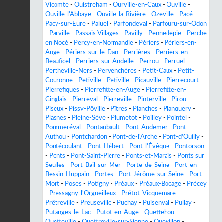
Vicomte
-
Ouistreham
-
Ourville-en-Caux
-
Ouville
-
Ouville-l'Abbaye
-
Ouville-la-Rivière
-
Ozeville
-
Pacé
-
Pacy-sur-Eure
-
Paluel
-
Parfondeval
-
Parfouru-sur-Odon
-
Parville
-
Passais Villages
-
Pavilly
-
Pennedepie
-
Perche
en Nocé
-
Percy-en-Normandie
-
Périers
-
Périers-en-
Auge
-
Périers-sur-le-Dan
-
Perrières
-
Perriers-en-
Beauficel
-
Perriers-sur-Andelle
-
Perrou
-
Perruel
-
Pertheville-Ners
-
Pervenchères
-
Petit-Caux
-
Petit-
Couronne
-
Petiville
-
Petiville
-
Picauville
-
Pierrecourt
-
Pierrefiques
-
Pierrefitte-en-Auge
-
Pierrefitte-en-
Cinglais
-
Pierreval
-
Pierreville
-
Pinterville
-
Pirou
-
Piseux
-
Pissy-Pôville
-
Pîtres
-
Planches
-
Planquery
-
Plasnes
-
Pleine-Sève
-
Plumetot
-
Poilley
-
Pointel
-
Pommeréval
-
Pontaubault
-
Pont-Audemer
-
Pont-
Authou
-
Pontchardon
-
Pont-de-l'Arche
-
Pont-d'Ouilly
-
Pontécoulant
-
Pont-Hébert
-
Pont-l'Évêque
-
Pontorson
-
Ponts
-
Pont-Saint-Pierre
-
Ponts-et-Marais
-
Ponts sur
Seulles
-
Port-Bail-sur-Mer
-
Porte-de-Seine
-
Port-en-
Bessin-Huppain
-
Portes
-
Port-Jérôme-sur-Seine
-
Port-
Mort
-
Poses
-
Potigny
-
Préaux
-
Préaux-Bocage
-
Précey
-
Pressagny-l'Orgueilleux
-
Prétot-Vicquemare
-
Prêtreville
-
Preuseville
-
Puchay
-
Puisenval
-
Pullay
-
Putanges-le-Lac
-
Putot-en-Auge
-
Quettehou
-
Quetteville
-
Quettreville-sur-Sienne
-
Quevillon
-