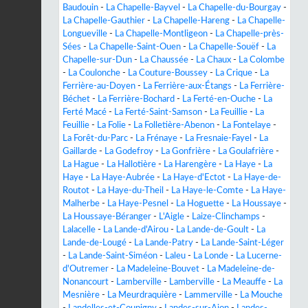
Baudouin
-
La Chapelle-Bayvel
-
La Chapelle-du-Bourgay
-
La Chapelle-Gauthier
-
La Chapelle-Hareng
-
La Chapelle-
Longueville
-
La Chapelle-Montligeon
-
La Chapelle-près-
Sées
-
La Chapelle-Saint-Ouen
-
La Chapelle-Souëf
-
La
Chapelle-sur-Dun
-
La Chaussée
-
La Chaux
-
La Colombe
-
La Coulonche
-
La Couture-Boussey
-
La Crique
-
La
Ferrière-au-Doyen
-
La Ferrière-aux-Étangs
-
La Ferrière-
Béchet
-
La Ferrière-Bochard
-
La Ferté-en-Ouche
-
La
Ferté Macé
-
La Ferté-Saint-Samson
-
La Feuillie
-
La
Feuillie
-
La Folie
-
La Folletière-Abenon
-
La Fontelaye
-
La Forêt-du-Parc
-
La Frénaye
-
La Fresnaie-Fayel
-
La
Gaillarde
-
La Godefroy
-
La Gonfrière
-
La Goulafrière
-
La Hague
-
La Hallotière
-
La Harengère
-
La Haye
-
La
Haye
-
La Haye-Aubrée
-
La Haye-d'Ectot
-
La Haye-de-
Routot
-
La Haye-du-Theil
-
La Haye-le-Comte
-
La Haye-
Malherbe
-
La Haye-Pesnel
-
La Hoguette
-
La Houssaye
-
La Houssaye-Béranger
-
L'Aigle
-
Laize-Clinchamps
-
Lalacelle
-
La Lande-d'Airou
-
La Lande-de-Goult
-
La
Lande-de-Lougé
-
La Lande-Patry
-
La Lande-Saint-Léger
-
La Lande-Saint-Siméon
-
Laleu
-
La Londe
-
La Lucerne-
d'Outremer
-
La Madeleine-Bouvet
-
La Madeleine-de-
Nonancourt
-
Lamberville
-
Lamberville
-
La Meauffe
-
La
Mesnière
-
La Meurdraquière
-
Lammerville
-
La Mouche