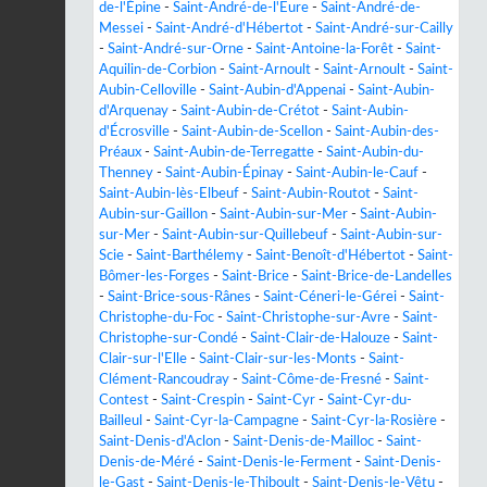
de-l'Épine
-
Saint-André-de-l'Eure
-
Saint-André-de-
Messei
-
Saint-André-d'Hébertot
-
Saint-André-sur-Cailly
-
Saint-André-sur-Orne
-
Saint-Antoine-la-Forêt
-
Saint-
Aquilin-de-Corbion
-
Saint-Arnoult
-
Saint-Arnoult
-
Saint-
Aubin-Celloville
-
Saint-Aubin-d'Appenai
-
Saint-Aubin-
d'Arquenay
-
Saint-Aubin-de-Crétot
-
Saint-Aubin-
d'Écrosville
-
Saint-Aubin-de-Scellon
-
Saint-Aubin-des-
Préaux
-
Saint-Aubin-de-Terregatte
-
Saint-Aubin-du-
Thenney
-
Saint-Aubin-Épinay
-
Saint-Aubin-le-Cauf
-
Saint-Aubin-lès-Elbeuf
-
Saint-Aubin-Routot
-
Saint-
Aubin-sur-Gaillon
-
Saint-Aubin-sur-Mer
-
Saint-Aubin-
sur-Mer
-
Saint-Aubin-sur-Quillebeuf
-
Saint-Aubin-sur-
Scie
-
Saint-Barthélemy
-
Saint-Benoît-d'Hébertot
-
Saint-
Bômer-les-Forges
-
Saint-Brice
-
Saint-Brice-de-Landelles
-
Saint-Brice-sous-Rânes
-
Saint-Céneri-le-Gérei
-
Saint-
Christophe-du-Foc
-
Saint-Christophe-sur-Avre
-
Saint-
Christophe-sur-Condé
-
Saint-Clair-de-Halouze
-
Saint-
Clair-sur-l'Elle
-
Saint-Clair-sur-les-Monts
-
Saint-
Clément-Rancoudray
-
Saint-Côme-de-Fresné
-
Saint-
Contest
-
Saint-Crespin
-
Saint-Cyr
-
Saint-Cyr-du-
Bailleul
-
Saint-Cyr-la-Campagne
-
Saint-Cyr-la-Rosière
-
Saint-Denis-d'Aclon
-
Saint-Denis-de-Mailloc
-
Saint-
Denis-de-Méré
-
Saint-Denis-le-Ferment
-
Saint-Denis-
le-Gast
-
Saint-Denis-le-Thiboult
-
Saint-Denis-le-Vêtu
-