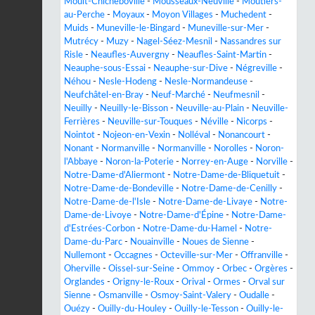
Moult-Chicheboville
-
Mousseaux-Neuville
-
Moutiers-
au-Perche
-
Moyaux
-
Moyon Villages
-
Muchedent
-
Muids
-
Muneville-le-Bingard
-
Muneville-sur-Mer
-
Mutrécy
-
Muzy
-
Nagel-Séez-Mesnil
-
Nassandres sur
Risle
-
Neaufles-Auvergny
-
Neaufles-Saint-Martin
-
Neauphe-sous-Essai
-
Neauphe-sur-Dive
-
Négreville
-
Néhou
-
Nesle-Hodeng
-
Nesle-Normandeuse
-
Neufchâtel-en-Bray
-
Neuf-Marché
-
Neufmesnil
-
Neuilly
-
Neuilly-le-Bisson
-
Neuville-au-Plain
-
Neuville-
Ferrières
-
Neuville-sur-Touques
-
Néville
-
Nicorps
-
Nointot
-
Nojeon-en-Vexin
-
Nolléval
-
Nonancourt
-
Nonant
-
Normanville
-
Normanville
-
Norolles
-
Noron-
l'Abbaye
-
Noron-la-Poterie
-
Norrey-en-Auge
-
Norville
-
Notre-Dame-d'Aliermont
-
Notre-Dame-de-Bliquetuit
-
Notre-Dame-de-Bondeville
-
Notre-Dame-de-Cenilly
-
Notre-Dame-de-l'Isle
-
Notre-Dame-de-Livaye
-
Notre-
Dame-de-Livoye
-
Notre-Dame-d'Épine
-
Notre-Dame-
d'Estrées-Corbon
-
Notre-Dame-du-Hamel
-
Notre-
Dame-du-Parc
-
Nouainville
-
Noues de Sienne
-
Nullemont
-
Occagnes
-
Octeville-sur-Mer
-
Offranville
-
Oherville
-
Oissel-sur-Seine
-
Ommoy
-
Orbec
-
Orgères
-
Orglandes
-
Origny-le-Roux
-
Orival
-
Ormes
-
Orval sur
Sienne
-
Osmanville
-
Osmoy-Saint-Valery
-
Oudalle
-
Ouézy
-
Ouilly-du-Houley
-
Ouilly-le-Tesson
-
Ouilly-le-