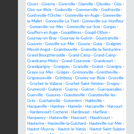
Gisors
-
Giverny
-
Giverville
-
Glanville
-
Glisolles
-
Glos
-
Glos-sur-Risle
-
Goderville
-
Gommerville
-
Gonfreville
-
Gonfreville-l'Orcher
-
Gonneville-en-Auge
-
Gonneville-
la-Mallet
-
Gonneville-Le Theil
-
Gonneville-sur-Honfleur
-
Gonneville-sur-Mer
-
Gonneville-sur-Scie
-
Gorges
-
Gouffern en Auge
-
Goupillières
-
Goupil-Othon
-
Gournay-en-Bray
-
Gournay-le-Guérin
-
Goustranville
-
Gouvets
-
Gouville-sur-Mer
-
Gouvix
-
Gouy
-
Graignes-
Mesnil-Angot
-
Graimbouville
-
Grainville-la-Teinturière
-
Grand Bourgtheroulde
-
Grand-Camp
-
Grand-Camp
-
Grandcamp-Maisy
-
Grand-Couronne
-
Grandcourt
-
Grandparigny
-
Grangues
-
Granville
-
Gratot
-
Gravigny
-
Graye-sur-Mer
-
Grèges
-
Grémonville
-
Grentheville
-
Grigneuseville
-
Grimbosq
-
Grosley-sur-Risle
-
Grosville
-
Gruchet-le-Valasse
-
Gruchet-Saint-Siméon
-
Grugny
-
Grumesnil
-
Guêprei
-
Guerny
-
Guéron
-
Guerquesalles
-
Guerville
-
Gueures
-
Gueutteville
-
Gueutteville-les-
Grès
-
Guichainville
-
Guiseniers
-
Habloville
-
Hacqueville
-
Hambye
-
Hamelin
-
Harcanville
-
Harcourt
-
Hardencourt-Cocherel
-
Hardinvast
-
Harfleur
-
Harquency
-
Hattenville
-
Haucourt
-
Haudricourt
-
Hauterive
-
Hauteville-la-Guichard
-
Hauteville-sur-Mer
-
Hautot-l'Auvray
-
Hautot-le-Vatois
-
Hautot-Saint-Sulpice