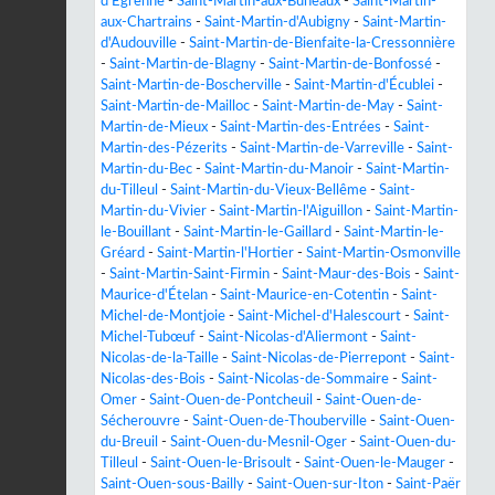
d'Égrenne
-
Saint-Martin-aux-Buneaux
-
Saint-Martin-
aux-Chartrains
-
Saint-Martin-d'Aubigny
-
Saint-Martin-
d'Audouville
-
Saint-Martin-de-Bienfaite-la-Cressonnière
-
Saint-Martin-de-Blagny
-
Saint-Martin-de-Bonfossé
-
Saint-Martin-de-Boscherville
-
Saint-Martin-d'Écublei
-
Saint-Martin-de-Mailloc
-
Saint-Martin-de-May
-
Saint-
Martin-de-Mieux
-
Saint-Martin-des-Entrées
-
Saint-
Martin-des-Pézerits
-
Saint-Martin-de-Varreville
-
Saint-
Martin-du-Bec
-
Saint-Martin-du-Manoir
-
Saint-Martin-
du-Tilleul
-
Saint-Martin-du-Vieux-Bellême
-
Saint-
Martin-du-Vivier
-
Saint-Martin-l'Aiguillon
-
Saint-Martin-
le-Bouillant
-
Saint-Martin-le-Gaillard
-
Saint-Martin-le-
Gréard
-
Saint-Martin-l'Hortier
-
Saint-Martin-Osmonville
-
Saint-Martin-Saint-Firmin
-
Saint-Maur-des-Bois
-
Saint-
Maurice-d'Ételan
-
Saint-Maurice-en-Cotentin
-
Saint-
Michel-de-Montjoie
-
Saint-Michel-d'Halescourt
-
Saint-
Michel-Tubœuf
-
Saint-Nicolas-d'Aliermont
-
Saint-
Nicolas-de-la-Taille
-
Saint-Nicolas-de-Pierrepont
-
Saint-
Nicolas-des-Bois
-
Saint-Nicolas-de-Sommaire
-
Saint-
Omer
-
Saint-Ouen-de-Pontcheuil
-
Saint-Ouen-de-
Sécherouvre
-
Saint-Ouen-de-Thouberville
-
Saint-Ouen-
du-Breuil
-
Saint-Ouen-du-Mesnil-Oger
-
Saint-Ouen-du-
Tilleul
-
Saint-Ouen-le-Brisoult
-
Saint-Ouen-le-Mauger
-
Saint-Ouen-sous-Bailly
-
Saint-Ouen-sur-Iton
-
Saint-Paër