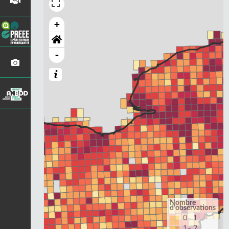
+
-
Nombre
d'observations
0– 1
1– 2