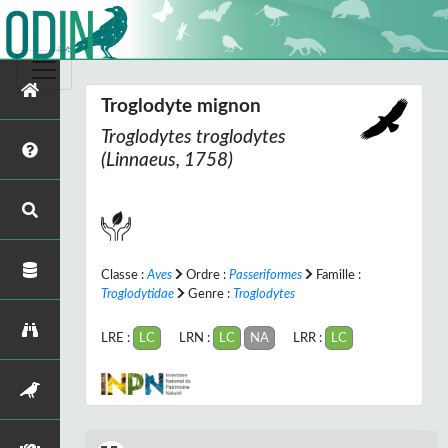
Troglodyte mignon
Troglodytes troglodytes
(Linnaeus, 1758)
Classe :
Aves
Ordre :
Passeriformes
Famille :
Troglodytidae
Genre :
Troglodytes
LRE :
LC
LRN :
LC
NA
LRR :
LC