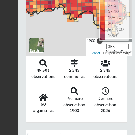
2– 5
5– 10
10– 20
20– 50
50– 100
100+
1900
30 km
Nombre d'observat
Leaflet
| © OpenStreetMap
49 501
2 243
2 345
observations
communes
observateurs
Première
Dernière
50
observation
observation
organismes
1900
2026