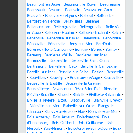
Beaumont-en-Auge
-
Beaumont-le-Roger
-
Beaurepaire
-
Beaussault
-
Beautot
-
Beauvain
-
Beauval-en-Caux
-
Beauvoir
-
Beauvoir-en-Lyons
-
Belbeuf
-
Belfonds
-
Belforêt-en-Perche
-
Bellavilliers
-
Bellême
-
Bellencombre
-
Bellengreville
-
Bellengreville
-
Belle Vie
en Auge
-
Bellou-en-Houlme
-
Bellou-le-Trichard
-
Belval
-
Bénarville
-
Benerville-sur-Mer
-
Bénesville
-
Benoîtville
-
Bénouville
-
Bénouville
-
Bény-sur-Mer
-
Berd'huis
-
Bérengeville-la-Campagne
-
Bérigny
-
Berjou
-
Bernay
-
Bernesq
-
Bernières-d'Ailly
-
Bernières-sur-Mer
-
Bernouville
-
Bertreville
-
Bertreville-Saint-Ouen
-
Bertrimont
-
Berville-en-Caux
-
Berville-la-Campagne
-
Berville-sur-Mer
-
Berville-sur-Seine
-
Beslon
-
Besneville
-
Beuvillers
-
Beuvrigny
-
Beuvron-en-Auge
-
Beuzeville
-
Beuzeville-la-Bastille
-
Beuzeville-la-Grenier
-
Beuzevillette
-
Bézancourt
-
Bézu-Saint-Éloi
-
Bierville
-
Biéville-Beuville
-
Bihorel
-
Biniville
-
Biville-la-Baignarde
-
Biville-la-Rivière
-
Bizou
-
Blacqueville
-
Blainville-Crevon
-
Blainville-sur-Mer
-
Blainville-sur-Orne
-
Blangy-le-
Château
-
Blangy-sur-Bresle
-
Blay
-
Blonville-sur-Mer
-
Bois-Anzeray
-
Bois-Arnault
-
Boischampré
-
Bois-
d'Ennebourg
-
Bois-Guilbert
-
Bois-Guillaume
-
Bois-
Héroult
-
Bois-Himont
-
Bois-Jérôme-Saint-Ouen
-
Bois-