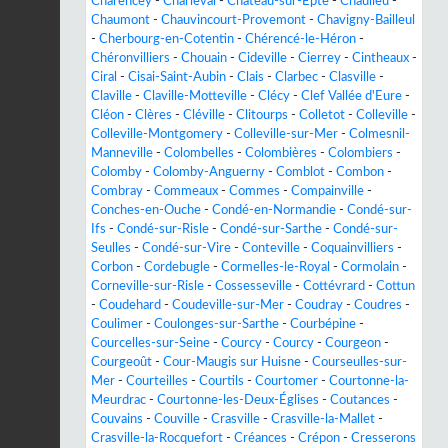
Charencey
-
Charleval
-
Château-sur-Epte
-
Chaulieu
-
Chaumont
-
Chauvincourt-Provemont
-
Chavigny-Bailleul
-
Cherbourg-en-Cotentin
-
Chérencé-le-Héron
-
Chéronvilliers
-
Chouain
-
Cideville
-
Cierrey
-
Cintheaux
-
Ciral
-
Cisai-Saint-Aubin
-
Clais
-
Clarbec
-
Clasville
-
Claville
-
Claville-Motteville
-
Clécy
-
Clef Vallée d'Eure
-
Cléon
-
Clères
-
Cléville
-
Clitourps
-
Colletot
-
Colleville
-
Colleville-Montgomery
-
Colleville-sur-Mer
-
Colmesnil-
Manneville
-
Colombelles
-
Colombières
-
Colombiers
-
Colomby
-
Colomby-Anguerny
-
Comblot
-
Combon
-
Combray
-
Commeaux
-
Commes
-
Compainville
-
Conches-en-Ouche
-
Condé-en-Normandie
-
Condé-sur-
Ifs
-
Condé-sur-Risle
-
Condé-sur-Sarthe
-
Condé-sur-
Seulles
-
Condé-sur-Vire
-
Conteville
-
Coquainvilliers
-
Corbon
-
Cordebugle
-
Cormelles-le-Royal
-
Cormolain
-
Corneville-sur-Risle
-
Cossesseville
-
Cottévrard
-
Cottun
-
Coudehard
-
Coudeville-sur-Mer
-
Coudray
-
Coudres
-
Coulimer
-
Coulonges-sur-Sarthe
-
Courbépine
-
Courcelles-sur-Seine
-
Courcy
-
Courcy
-
Courgeon
-
Courgeoût
-
Cour-Maugis sur Huisne
-
Courseulles-sur-
Mer
-
Courteilles
-
Courtils
-
Courtomer
-
Courtonne-la-
Meurdrac
-
Courtonne-les-Deux-Églises
-
Coutances
-
Couvains
-
Couville
-
Crasville
-
Crasville-la-Mallet
-
Crasville-la-Rocquefort
-
Créances
-
Crépon
-
Cresserons