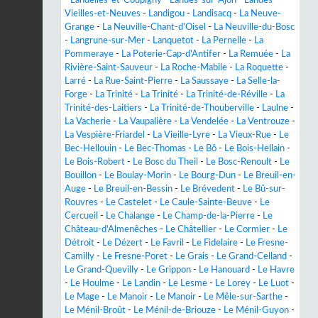
-
Landelles-et-Coupigny
-
Landes-sur-Ajon
-
Landes-
Vieilles-et-Neuves
-
Landigou
-
Landisacq
-
La Neuve-
Grange
-
La Neuville-Chant-d'Oisel
-
La Neuville-du-Bosc
-
Langrune-sur-Mer
-
Lanquetot
-
La Pernelle
-
La
Pommeraye
-
La Poterie-Cap-d'Antifer
-
La Remuée
-
La
Rivière-Saint-Sauveur
-
La Roche-Mabile
-
La Roquette
-
Larré
-
La Rue-Saint-Pierre
-
La Saussaye
-
La Selle-la-
Forge
-
La Trinité
-
La Trinité
-
La Trinité-de-Réville
-
La
Trinité-des-Laitiers
-
La Trinité-de-Thouberville
-
Laulne
-
La Vacherie
-
La Vaupalière
-
La Vendelée
-
La Ventrouze
-
La Vespière-Friardel
-
La Vieille-Lyre
-
La Vieux-Rue
-
Le
Bec-Hellouin
-
Le Bec-Thomas
-
Le Bô
-
Le Bois-Hellain
-
Le Bois-Robert
-
Le Bosc du Theil
-
Le Bosc-Renoult
-
Le
Bouillon
-
Le Boulay-Morin
-
Le Bourg-Dun
-
Le Breuil-en-
Auge
-
Le Breuil-en-Bessin
-
Le Brévedent
-
Le Bû-sur-
Rouvres
-
Le Castelet
-
Le Caule-Sainte-Beuve
-
Le
Cercueil
-
Le Chalange
-
Le Champ-de-la-Pierre
-
Le
Château-d'Almenêches
-
Le Châtellier
-
Le Cormier
-
Le
Détroit
-
Le Dézert
-
Le Favril
-
Le Fidelaire
-
Le Fresne-
Camilly
-
Le Fresne-Poret
-
Le Grais
-
Le Grand-Celland
-
Le Grand-Quevilly
-
Le Grippon
-
Le Hanouard
-
Le Havre
-
Le Houlme
-
Le Landin
-
Le Lesme
-
Le Lorey
-
Le Luot
-
Le Mage
-
Le Manoir
-
Le Manoir
-
Le Mêle-sur-Sarthe
-
Le Ménil-Broût
-
Le Ménil-de-Briouze
-
Le Ménil-Guyon
-