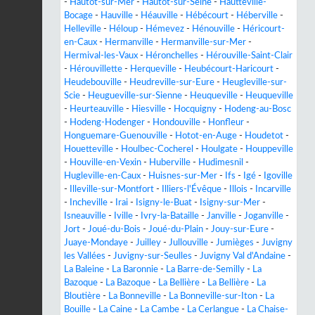
-
Hautot-sur-Mer
-
Hautot-sur-Seine
-
Hautteville-
Bocage
-
Hauville
-
Héauville
-
Hébécourt
-
Héberville
-
Helleville
-
Héloup
-
Hémevez
-
Hénouville
-
Héricourt-
en-Caux
-
Hermanville
-
Hermanville-sur-Mer
-
Hermival-les-Vaux
-
Héronchelles
-
Hérouville-Saint-Clair
-
Hérouvillette
-
Herqueville
-
Heubécourt-Haricourt
-
Heudebouville
-
Heudreville-sur-Eure
-
Heugleville-sur-
Scie
-
Heugueville-sur-Sienne
-
Heuqueville
-
Heuqueville
-
Heurteauville
-
Hiesville
-
Hocquigny
-
Hodeng-au-Bosc
-
Hodeng-Hodenger
-
Hondouville
-
Honfleur
-
Honguemare-Guenouville
-
Hotot-en-Auge
-
Houdetot
-
Houetteville
-
Houlbec-Cocherel
-
Houlgate
-
Houppeville
-
Houville-en-Vexin
-
Huberville
-
Hudimesnil
-
Hugleville-en-Caux
-
Huisnes-sur-Mer
-
Ifs
-
Igé
-
Igoville
-
Illeville-sur-Montfort
-
Illiers-l'Évêque
-
Illois
-
Incarville
-
Incheville
-
Irai
-
Isigny-le-Buat
-
Isigny-sur-Mer
-
Isneauville
-
Iville
-
Ivry-la-Bataille
-
Janville
-
Joganville
-
Jort
-
Joué-du-Bois
-
Joué-du-Plain
-
Jouy-sur-Eure
-
Juaye-Mondaye
-
Juilley
-
Jullouville
-
Jumièges
-
Juvigny
les Vallées
-
Juvigny-sur-Seulles
-
Juvigny Val d'Andaine
-
La Baleine
-
La Baronnie
-
La Barre-de-Semilly
-
La
Bazoque
-
La Bazoque
-
La Bellière
-
La Bellière
-
La
Bloutière
-
La Bonneville
-
La Bonneville-sur-Iton
-
La
Bouille
-
La Caine
-
La Cambe
-
La Cerlangue
-
La Chaise-