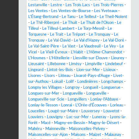
Lestanville
-
Lestre
-
Les Trois Lacs
-
Les Trois-Pierres
-
Les Ventes
-
Les Ventes-de-Bourse
-
Les Yveteaux
-
L'Étang-Bertrand
-
Le Tanu
-
Le Teilleul
-
Le Theil-Nolent
-
Le Thil-Riberpré
-
Le Thuit
-
Le Thuit de l'Oison
-
Le
Tilleul
-
Le Tilleul-Lambert
-
Le Torp-Mesnil
-
Le
Torquesne
-
Le Trait
-
Le Tréport
-
Le Tronquay
-
Le
Tronquay
-
Le Val-David
-
Le Val d'Hazey
-
Le Val-Doré
-
Le Val-Saint-Père
-
Le Vast
-
Le Vaudreuil
-
Le Vey
-
Le
Vicel
-
Le Vieil-Évreux
-
L'Habit
-
L'Hôme-Chamondot
-
L'Hosmes
-
L'Hôtellerie
-
Liesville-sur-Douve
-
Lieurey
-
Lieusaint
-
Lillebonne
-
Limésy
-
Limpiville
-
Lindebeuf
-
Lingeard
-
Lintot-les-Bois
-
Lion-sur-Mer
-
Lisieux
-
Lisores
-
Lisors
-
Litteau
-
Livarot-Pays-d'Auge
-
Livet-
sur-Authou
-
Loisail
-
Lolif
-
Londinières
-
Longchamps
-
Longny les Villages
-
Longroy
-
Longueil
-
Longuerue
-
Longues-sur-Mer
-
Longueville
-
Longueville
-
Longueville-sur-Scie
-
Longvillers
-
Lonlay-l'Abbaye
-
Lonlay-le-Tesson
-
Lonrai
-
L'Orée-d'Écouves
-
Lorleau
-
Loucelles
-
Lougé-sur-Maire
-
Louversey
-
Louvetot
-
Louviers
-
Louvigny
-
Luc-sur-Mer
-
Luneray
-
Lyons-la-
Forêt
-
Macé
-
Magny-en-Bessin
-
Magny-le-Désert
-
Mahéru
-
Mainneville
-
Maisoncelles-Pelvey
-
Maisoncelles-sur-Ajon
-
Maisons
-
Maizet
-
Malaunay
-