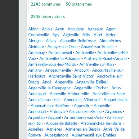
2243
communes
50
organismes
2345
observateurs
Ablon
-
Aclou
-
Acon
-
Acquigny
-
Agneaux
-
Agon-
Coutainville
-
Agy
-
Aigleville
-
Ailly
-
Airel
-
Aizier
-
Alençon
-
Alizay
-
Allouville-Bellefosse
-
Almenêches
-
Alvimare
-
Amayé-sur-Orne
-
Amayé-sur-Seulles
-
Ambenay
-
Ambrumesnil
-
Amfreville
-
Amfreville-la-Mi-
Voie
-
Amfreville-les-Champs
-
Amfreville-Saint-Amand
-
Amfreville-sous-les-Monts
-
Amfreville-sur-Iton
-
Amigny
-
Anceaumeville
-
Ancourt
-
Ancourteville-sur-
Héricourt
-
Ancretiéville-Saint-Victor
-
Anctoville-sur-
Boscq
-
Andé
-
Angerville
-
Angerville-Bailleul
-
Angerville-la-Campagne
-
Angerville-l'Orcher
-
Anisy
-
Annebault
-
Anneville-Ambourville
-
Anneville-en-Saire
-
Anneville-sur-Scie
-
Annouville-Vilmesnil
-
Anquetierville
-
Appenai-sous-Bellême
-
Appeville
-
Appeville-
Annebault
-
Ardouval
-
Arelaune-en-Seine
-
Argences
-
Argentan
-
Argueil
-
Armentières-sur-Avre
-
Arnières-
sur-Iton
-
Arques-la-Bataille
-
Arromanches-les-Bains
-
Asnelles
-
Asnières
-
Asnières-en-Bessin
-
Athis-Val de
Rouvre
-
Aubéguimont
-
Aubermesnil-aux-Érables
-