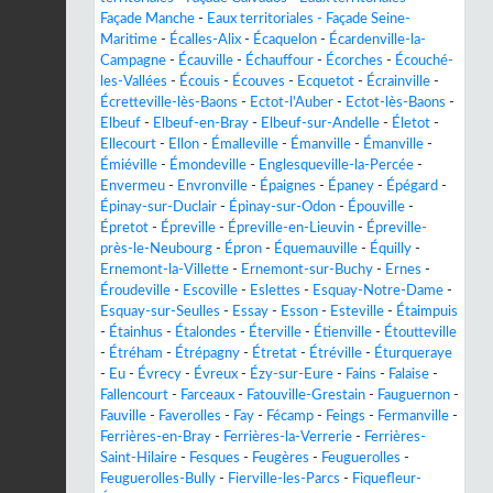
Façade Manche
-
Eaux territoriales - Façade Seine-
Maritime
-
Écalles-Alix
-
Écaquelon
-
Écardenville-la-
Campagne
-
Écauville
-
Échauffour
-
Écorches
-
Écouché-
les-Vallées
-
Écouis
-
Écouves
-
Ecquetot
-
Écrainville
-
Écretteville-lès-Baons
-
Ectot-l'Auber
-
Ectot-lès-Baons
-
Elbeuf
-
Elbeuf-en-Bray
-
Elbeuf-sur-Andelle
-
Életot
-
Ellecourt
-
Ellon
-
Émalleville
-
Émanville
-
Émanville
-
Émiéville
-
Émondeville
-
Englesqueville-la-Percée
-
Envermeu
-
Envronville
-
Épaignes
-
Épaney
-
Épégard
-
Épinay-sur-Duclair
-
Épinay-sur-Odon
-
Épouville
-
Épretot
-
Épreville
-
Épreville-en-Lieuvin
-
Épreville-
près-le-Neubourg
-
Épron
-
Équemauville
-
Équilly
-
Ernemont-la-Villette
-
Ernemont-sur-Buchy
-
Ernes
-
Éroudeville
-
Escoville
-
Eslettes
-
Esquay-Notre-Dame
-
Esquay-sur-Seulles
-
Essay
-
Esson
-
Esteville
-
Étaimpuis
-
Étainhus
-
Étalondes
-
Éterville
-
Étienville
-
Étoutteville
-
Étréham
-
Étrépagny
-
Étretat
-
Étréville
-
Éturqueraye
-
Eu
-
Évrecy
-
Évreux
-
Ézy-sur-Eure
-
Fains
-
Falaise
-
Fallencourt
-
Farceaux
-
Fatouville-Grestain
-
Fauguernon
-
Fauville
-
Faverolles
-
Fay
-
Fécamp
-
Feings
-
Fermanville
-
Ferrières-en-Bray
-
Ferrières-la-Verrerie
-
Ferrières-
Saint-Hilaire
-
Fesques
-
Feugères
-
Feuguerolles
-
Feuguerolles-Bully
-
Fierville-les-Parcs
-
Fiquefleur-