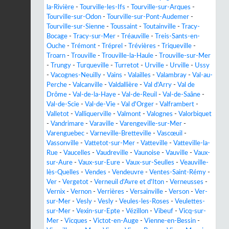
la-Rivière
-
Tourville-les-Ifs
-
Tourville-sur-Arques
-
Tourville-sur-Odon
-
Tourville-sur-Pont-Audemer
-
Tourville-sur-Sienne
-
Toussaint
-
Toutainville
-
Tracy-
Bocage
-
Tracy-sur-Mer
-
Tréauville
-
Treis-Sants-en-
Ouche
-
Trémont
-
Tréprel
-
Trévières
-
Triqueville
-
Troarn
-
Trouville
-
Trouville-la-Haule
-
Trouville-sur-Mer
-
Trungy
-
Turqueville
-
Turretot
-
Urville
-
Urville
-
Ussy
-
Vacognes-Neuilly
-
Vains
-
Valailles
-
Valambray
-
Val-au-
Perche
-
Valcanville
-
Valdallière
-
Val d'Arry
-
Val de
Drôme
-
Val-de-la-Haye
-
Val-de-Reuil
-
Val-de-Saâne
-
Val-de-Scie
-
Val-de-Vie
-
Val d'Orger
-
Valframbert
-
Valletot
-
Valliquerville
-
Valmont
-
Valognes
-
Valorbiquet
-
Vandrimare
-
Varaville
-
Varengeville-sur-Mer
-
Varenguebec
-
Varneville-Bretteville
-
Vascœuil
-
Vassonville
-
Vattetot-sur-Mer
-
Vatteville
-
Vatteville-la-
Rue
-
Vaucelles
-
Vaudreville
-
Vaunoise
-
Vauville
-
Vaux-
sur-Aure
-
Vaux-sur-Eure
-
Vaux-sur-Seulles
-
Veauville-
lès-Quelles
-
Vendes
-
Vendeuvre
-
Ventes-Saint-Rémy
-
Ver
-
Vergetot
-
Verneuil d'Avre et d'Iton
-
Verneusses
-
Vernix
-
Vernon
-
Verrières
-
Versainville
-
Verson
-
Ver-
sur-Mer
-
Vesly
-
Vesly
-
Veules-les-Roses
-
Veulettes-
sur-Mer
-
Vexin-sur-Epte
-
Vézillon
-
Vibeuf
-
Vicq-sur-
Mer
-
Vicques
-
Victot-en-Auge
-
Vienne-en-Bessin
-