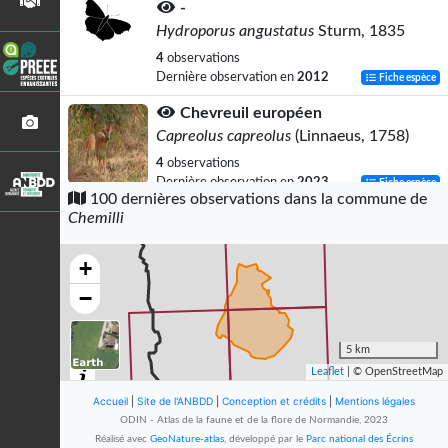
-
Hydroporus angustatus
Sturm, 1835
4
observations
Dernière observation en
2012
Fiche espèce
Chevreuil européen
Capreolus capreolus
(Linnaeus, 1758)
4
observations
Dernière observation en
2023
Fiche espèce
100 dernières observations dans la commune de
Chemilli
Sanglier
Sus scrofa
Linnaeus, 1758
+
3
observations
Dernière observation en
2023
Fiche espèce
−
Hydrophile fauve
Helochares lividus
(Forster, 1771)
5 km
Leaflet
| © OpenStreetMap
3
observations
Dernière observation en
2012
Fiche espèce
Accueil
|
Site de l'ANBDD
|
Conception et crédits
|
Mentions légales
ODIN - Atlas de la faune et de la flore de Normandie, 2023
Faucon crécerelle
Réalisé avec
GeoNature-atlas
, développé par le
Parc national des Écrins