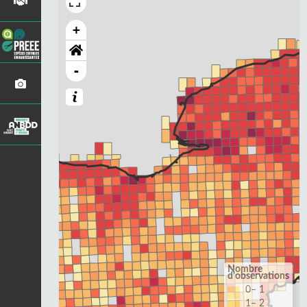
+
-
Nombre
d'observations
0– 1
1– 2