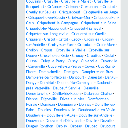
Couvains
-
Crasville
-
Crasville-la-Mallet
-
Crasville-la-
Rocquefort
-
Créances
-
Crépon
-
Cresserons
-
Crestot
-
Creully sur Seulles
-
Cricquebœuf
-
Cricqueville-en-Auge
-
Cricqueville-en-Bessin
-
Criel-sur-Mer
-
Criquebeuf-en-
Caux
-
Criquebeuf-la-Campagne
-
Criquebeuf-sur-Seine
-
Criquetot-le-Mauconduit
-
Criquetot-l'Esneval
-
Criquetot-sur-Longueville
-
Criquetot-sur-Ouville
-
Criquiers
-
Cristot
-
Critot
-
Crocy
-
Croisilles
-
Croisy-
sur-Andelle
-
Croisy-sur-Eure
-
Croixdalle
-
Croix-Mare
-
Crollon
-
Cropus
-
Crosville-la-Vieille
-
Crosville-sur-
Douve
-
Crosville-sur-Scie
-
Crouay
-
Crouttes
-
Crulai
-
Cuissai
-
Culey-le-Patry
-
Cussy
-
Cuverville
-
Cuverville
-
Cuverville
-
Cuverville-sur-Yères
-
Cuves
-
Cuy-Saint-
Fiacre
-
Damblainville
-
Damigny
-
Dampierre-en-Bray
-
Dampierre-Saint-Nicolas
-
Dancourt
-
Danestal
-
Dangu
-
Dangy
-
Darnétal
-
Daubeuf-la-Campagne
-
Daubeuf-
près-Vatteville
-
Daubeuf-Serville
-
Deauville
-
Dénestanville
-
Déville-lès-Rouen
-
Dialan sur Chaîne
-
Dieppe
-
Digosville
-
Dives-sur-Mer
-
Domfront en
Poiraie
-
Domjean
-
Dompierre
-
Donnay
-
Donville-les-
Bains
-
Douains
-
Doudeauville
-
Doudeauville-en-Vexin
-
Doudeville
-
Douville-en-Auge
-
Douville-sur-Andelle
-
Douvrend
-
Douvres-la-Délivrande
-
Doville
-
Dozulé
-
Dragey-Ronthon
-
Droisy
-
Drosay
-
Drubec
-
Drucourt
-