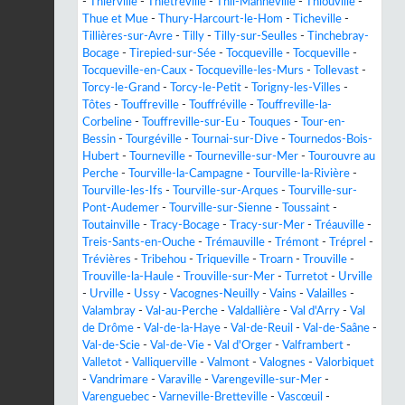
-
Thierville
-
Thiétreville
-
Thil-Manneville
-
Thiouville
-
Thue et Mue
-
Thury-Harcourt-le-Hom
-
Ticheville
-
Tillières-sur-Avre
-
Tilly
-
Tilly-sur-Seulles
-
Tinchebray-
Bocage
-
Tirepied-sur-Sée
-
Tocqueville
-
Tocqueville
-
Tocqueville-en-Caux
-
Tocqueville-les-Murs
-
Tollevast
-
Torcy-le-Grand
-
Torcy-le-Petit
-
Torigny-les-Villes
-
Tôtes
-
Touffreville
-
Touffréville
-
Touffreville-la-
Corbeline
-
Touffreville-sur-Eu
-
Touques
-
Tour-en-
Bessin
-
Tourgéville
-
Tournai-sur-Dive
-
Tournedos-Bois-
Hubert
-
Tourneville
-
Tourneville-sur-Mer
-
Tourouvre au
Perche
-
Tourville-la-Campagne
-
Tourville-la-Rivière
-
Tourville-les-Ifs
-
Tourville-sur-Arques
-
Tourville-sur-
Pont-Audemer
-
Tourville-sur-Sienne
-
Toussaint
-
Toutainville
-
Tracy-Bocage
-
Tracy-sur-Mer
-
Tréauville
-
Treis-Sants-en-Ouche
-
Trémauville
-
Trémont
-
Tréprel
-
Trévières
-
Tribehou
-
Triqueville
-
Troarn
-
Trouville
-
Trouville-la-Haule
-
Trouville-sur-Mer
-
Turretot
-
Urville
-
Urville
-
Ussy
-
Vacognes-Neuilly
-
Vains
-
Valailles
-
Valambray
-
Val-au-Perche
-
Valdallière
-
Val d'Arry
-
Val
de Drôme
-
Val-de-la-Haye
-
Val-de-Reuil
-
Val-de-Saâne
-
Val-de-Scie
-
Val-de-Vie
-
Val d'Orger
-
Valframbert
-
Valletot
-
Valliquerville
-
Valmont
-
Valognes
-
Valorbiquet
-
Vandrimare
-
Varaville
-
Varengeville-sur-Mer
-
Varenguebec
-
Varneville-Bretteville
-
Vascœuil
-