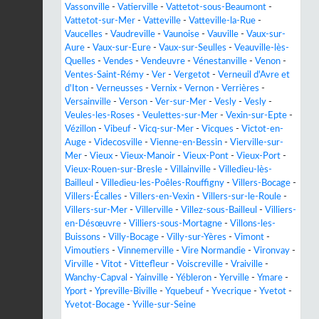
Vassonville
-
Vatierville
-
Vattetot-sous-Beaumont
-
Vattetot-sur-Mer
-
Vatteville
-
Vatteville-la-Rue
-
Vaucelles
-
Vaudreville
-
Vaunoise
-
Vauville
-
Vaux-sur-
Aure
-
Vaux-sur-Eure
-
Vaux-sur-Seulles
-
Veauville-lès-
Quelles
-
Vendes
-
Vendeuvre
-
Vénestanville
-
Venon
-
Ventes-Saint-Rémy
-
Ver
-
Vergetot
-
Verneuil d'Avre et
d'Iton
-
Verneusses
-
Vernix
-
Vernon
-
Verrières
-
Versainville
-
Verson
-
Ver-sur-Mer
-
Vesly
-
Vesly
-
Veules-les-Roses
-
Veulettes-sur-Mer
-
Vexin-sur-Epte
-
Vézillon
-
Vibeuf
-
Vicq-sur-Mer
-
Vicques
-
Victot-en-
Auge
-
Videcosville
-
Vienne-en-Bessin
-
Vierville-sur-
Mer
-
Vieux
-
Vieux-Manoir
-
Vieux-Pont
-
Vieux-Port
-
Vieux-Rouen-sur-Bresle
-
Villainville
-
Villedieu-lès-
Bailleul
-
Villedieu-les-Poêles-Rouffigny
-
Villers-Bocage
-
Villers-Écalles
-
Villers-en-Vexin
-
Villers-sur-le-Roule
-
Villers-sur-Mer
-
Villerville
-
Villez-sous-Bailleul
-
Villiers-
en-Désœuvre
-
Villiers-sous-Mortagne
-
Villons-les-
Buissons
-
Villy-Bocage
-
Villy-sur-Yères
-
Vimont
-
Vimoutiers
-
Vinnemerville
-
Vire Normandie
-
Vironvay
-
Virville
-
Vitot
-
Vittefleur
-
Voiscreville
-
Vraiville
-
Wanchy-Capval
-
Yainville
-
Yébleron
-
Yerville
-
Ymare
-
Yport
-
Ypreville-Biville
-
Yquebeuf
-
Yvecrique
-
Yvetot
-
Yvetot-Bocage
-
Yville-sur-Seine