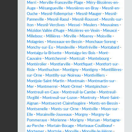
Merri
-
Merville-Franceville-Plage
-
Méry-Bissières-en-
Auge
-
Mésangueville
-
Mesnières-en-Bray
-
Mesnil-en-
Ouche
-
Mesnil-Follemprise
-
Mesnil-Mauger
-
Mesnil-
Panneville
-
Mesnil-Raoul
-
Mesnil-Rousset
-
Mesnils-sur-
Iton
-
Mesnil-Verclives
-
Messei
-
Meulers
-
Meuvaines
-
Mézidon Vallée d'Auge
-
Mézières-en-Vexin
-
Mieuxcé
-
Millebosc
-
Millières
-
Mirville
-
Miserey
-
Moisville
-
Molagnies
-
Monceaux-en-Bessin
-
Monchaux-Soreng
-
Monchy-sur-Eu
-
Mondeville
-
Monfréville
-
Montabard
-
Montaigu-la-Brisette
-
Montaigu-les-Bois
-
Mont-
Cauvaire
-
Montchevrel
-
Montcuit
-
Montebourg
-
Montérolier
-
Montfarville
-
Montfiquet
-
Montfort-sur-
Risle
-
Monthuchon
-
Montigny
-
Montigny
-
Montillières-
sur-Orne
-
Montilly-sur-Noireau
-
Montivilliers
-
Montjoie-Saint-Martin
-
Montmain
-
Montmartin-sur-
Mer
-
Montmerrei
-
Mont-Ormel
-
Montpinchon
-
Montreuil-en-Caux
-
Montreuil-la-Cambe
-
Montreuil-
l'Argillé
-
Montreuil-sur-Lozon
-
Montroty
-
Mont-Saint-
Aignan
-
Montsecret-Clairefougère
-
Monts-en-Bessin
-
Montsenelle
-
Monts-sur-Orne
-
Montville
-
Moon-sur-
Elle
-
Morainville-Jouveaux
-
Morgny
-
Morgny-la-
Pommeraye
-
Morienne
-
Morigny
-
Morsan
-
Mortagne-
au-Perche
-
Mortain-Bocage
-
Morteaux-Coulibœuf
-
Mortemer
-
Mortrée
-
Morville
-
Morville-le-Héron
-