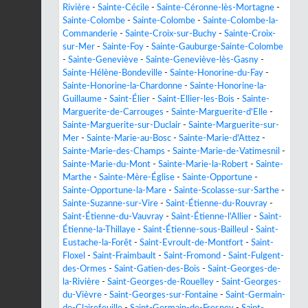
Rivière
-
Sainte-Cécile
-
Sainte-Céronne-lès-Mortagne
-
Sainte-Colombe
-
Sainte-Colombe
-
Sainte-Colombe-la-
Commanderie
-
Sainte-Croix-sur-Buchy
-
Sainte-Croix-
sur-Mer
-
Sainte-Foy
-
Sainte-Gauburge-Sainte-Colombe
-
Sainte-Geneviève
-
Sainte-Geneviève-lès-Gasny
-
Sainte-Hélène-Bondeville
-
Sainte-Honorine-du-Fay
-
Sainte-Honorine-la-Chardonne
-
Sainte-Honorine-la-
Guillaume
-
Saint-Élier
-
Saint-Ellier-les-Bois
-
Sainte-
Marguerite-de-Carrouges
-
Sainte-Marguerite-d'Elle
-
Sainte-Marguerite-sur-Duclair
-
Sainte-Marguerite-sur-
Mer
-
Sainte-Marie-au-Bosc
-
Sainte-Marie-d'Attez
-
Sainte-Marie-des-Champs
-
Sainte-Marie-de-Vatimesnil
-
Sainte-Marie-du-Mont
-
Sainte-Marie-la-Robert
-
Sainte-
Marthe
-
Sainte-Mère-Église
-
Sainte-Opportune
-
Sainte-Opportune-la-Mare
-
Sainte-Scolasse-sur-Sarthe
-
Sainte-Suzanne-sur-Vire
-
Saint-Étienne-du-Rouvray
-
Saint-Étienne-du-Vauvray
-
Saint-Étienne-l'Allier
-
Saint-
Étienne-la-Thillaye
-
Saint-Étienne-sous-Bailleul
-
Saint-
Eustache-la-Forêt
-
Saint-Evroult-de-Montfort
-
Saint-
Floxel
-
Saint-Fraimbault
-
Saint-Fromond
-
Saint-Fulgent-
des-Ormes
-
Saint-Gatien-des-Bois
-
Saint-Georges-de-
la-Rivière
-
Saint-Georges-de-Rouelley
-
Saint-Georges-
du-Vièvre
-
Saint-Georges-sur-Fontaine
-
Saint-Germain-