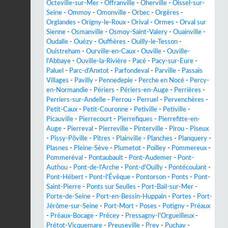
Octeville-sur-Mer
-
Offranville
-
Oherville
-
Oissel-sur-
Seine
-
Ommoy
-
Omonville
-
Orbec
-
Orgères
-
Orglandes
-
Origny-le-Roux
-
Orival
-
Ormes
-
Orval sur
Sienne
-
Osmanville
-
Osmoy-Saint-Valery
-
Ouainville
-
Oudalle
-
Ouézy
-
Ouffières
-
Ouilly-le-Tesson
-
Ouistreham
-
Ourville-en-Caux
-
Ouville
-
Ouville-
l'Abbaye
-
Ouville-la-Rivière
-
Pacé
-
Pacy-sur-Eure
-
Paluel
-
Parc-d'Anxtot
-
Parfondeval
-
Parville
-
Passais
Villages
-
Pavilly
-
Pennedepie
-
Perche en Nocé
-
Percy-
en-Normandie
-
Périers
-
Périers-en-Auge
-
Perrières
-
Perriers-sur-Andelle
-
Perrou
-
Perruel
-
Pervenchères
-
Petit-Caux
-
Petit-Couronne
-
Petiville
-
Petiville
-
Picauville
-
Pierrecourt
-
Pierrefiques
-
Pierrefitte-en-
Auge
-
Pierreval
-
Pierreville
-
Pinterville
-
Pirou
-
Piseux
-
Pissy-Pôville
-
Pîtres
-
Plainville
-
Planches
-
Planquery
-
Plasnes
-
Pleine-Sève
-
Plumetot
-
Poilley
-
Pommereux
-
Pommeréval
-
Pontaubault
-
Pont-Audemer
-
Pont-
Authou
-
Pont-de-l'Arche
-
Pont-d'Ouilly
-
Pontécoulant
-
Pont-Hébert
-
Pont-l'Évêque
-
Pontorson
-
Ponts
-
Pont-
Saint-Pierre
-
Ponts sur Seulles
-
Port-Bail-sur-Mer
-
Porte-de-Seine
-
Port-en-Bessin-Huppain
-
Portes
-
Port-
Jérôme-sur-Seine
-
Port-Mort
-
Poses
-
Potigny
-
Préaux
-
Préaux-Bocage
-
Précey
-
Pressagny-l'Orgueilleux
-
Prétot-Vicquemare
-
Preuseville
-
Prey
-
Puchay
-