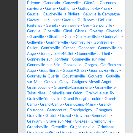
Étienne
-
Gandelain
-
Ganzeville
-
Gâprée
-
Garennes-
sur-Eure
-
Gasny
-
Gathemo
-
Gatteville-le-Phare
-
Gauciel
-
Gaudreville-la-Rivière
-
Gauville-la-Campagne
-
Gavray-sur-Sienne
-
Gavrus
-
Geffosses
-
Géfosse-
Fontenay
-
Genêts
-
Genneville
-
Ger
-
Gerponville
-
Gerville
-
Giberville
-
Ginai
-
Gisors
-
Giverny
-
Giverville
-
Glanville
-
Glisolles
-
Glos
-
Glos-sur-Risle
-
Goderville
-
Golleville
-
Gommerville
-
Gonfreville
-
Gonfreville-
Caillot
-
Gonfreville-l'Orcher
-
Gonnetot
-
Gonneville-en-
Auge
-
Gonneville-la-Mallet
-
Gonneville-Le Theil
-
Gonneville-sur-Honfleur
-
Gonneville-sur-Mer
-
Gonneville-sur-Scie
-
Gonzeville
-
Gorges
-
Gouffern en
Auge
-
Goupillières
-
Goupil-Othon
-
Gournay-en-Bray
-
Gournay-le-Guérin
-
Goustranville
-
Gouvets
-
Gouville-
sur-Mer
-
Gouvix
-
Gouy
-
Graignes-Mesnil-Angot
-
Graimbouville
-
Grainville-Langannerie
-
Grainville-la-
Teinturière
-
Grainville-sur-Odon
-
Grainville-sur-Ry
-
Grainville-Ymauville
-
Grand Bourgtheroulde
-
Grand-
Camp
-
Grand-Camp
-
Grandcamp-Maisy
-
Grand-
Couronne
-
Grandcourt
-
Grandparigny
-
Grangues
-
Granville
-
Gratot
-
Graval
-
Graveron-Sémerville
-
Gravigny
-
Graye-sur-Mer
-
Grèges
-
Grémonville
-
Grentheville
-
Greuville
-
Grigneuseville
-
Grimbosq
-
Grosley-sur-Risle
-
Grossœuvre
-
Gruchet-le-Valasse
-