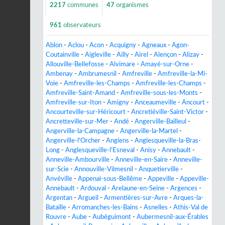
2217
communes
47
organismes
961
observateurs
Ablon
-
Aclou
-
Acon
-
Acquigny
-
Agneaux
-
Agon-
Coutainville
-
Aigleville
-
Ailly
-
Airel
-
Alençon
-
Alizay
-
Allouville-Bellefosse
-
Alvimare
-
Amayé-sur-Orne
-
Ambenay
-
Ambrumesnil
-
Amfreville
-
Amfreville-la-Mi-
Voie
-
Amfreville-les-Champs
-
Amfreville-les-Champs
-
Amfreville-Saint-Amand
-
Amfreville-sous-les-Monts
-
Amfreville-sur-Iton
-
Amigny
-
Anceaumeville
-
Ancourt
-
Ancourteville-sur-Héricourt
-
Ancretiéville-Saint-Victor
-
Ancretteville-sur-Mer
-
Andé
-
Angerville-Bailleul
-
Angerville-la-Campagne
-
Angerville-la-Martel
-
Angerville-l'Orcher
-
Angiens
-
Anglesqueville-la-Bras-
Long
-
Anglesqueville-l'Esneval
-
Anisy
-
Annebault
-
Anneville-Ambourville
-
Anneville-en-Saire
-
Anneville-
sur-Scie
-
Annouville-Vilmesnil
-
Anquetierville
-
Anvéville
-
Appenai-sous-Bellême
-
Appeville
-
Appeville-
Annebault
-
Ardouval
-
Arelaune-en-Seine
-
Argences
-
Argentan
-
Argueil
-
Armentières-sur-Avre
-
Arques-la-
Bataille
-
Arromanches-les-Bains
-
Asnelles
-
Athis-Val de
Rouvre
-
Aube
-
Aubéguimont
-
Aubermesnil-aux-Érables