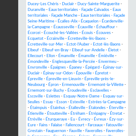
Ducey-Les Chéris
-
Duclair
-
Ducy-Sainte-Marguerite
-
Duranville
-
Eaux territoriales - Façade Calvados
-
Eaux
territoriales - Façade Manche
-
Eaux territoriales - Façade
Seine-Maritime
-
Écalles-Alix
-
Écaquelon
-
Écardenville-
la-Campagne
-
Écausseville
-
Écauville
-
Échauffour
-
Écorcei
-
Écouché-les-Vallées
-
Écouis
-
Écouves
-
Ecquetot
-
Écrainville
-
Écretteville-lès-Baons
-
Écretteville-sur-Mer
-
Ectot-l'Auber
-
Ectot-lès-Baons
-
Elbeuf
-
Elbeuf-en-Bray
-
Elbeuf-sur-Andelle
-
Életot
-
Ellecourt
-
Ellon
-
Émanville
-
Émanville
-
Émiéville
-
Émondeville
-
Englesqueville-la-Percée
-
Envermeu
-
Envronville
-
Épaignes
-
Épaney
-
Épégard
-
Épinay-sur-
Duclair
-
Épinay-sur-Odon
-
Épouville
-
Épretot
-
Épreville
-
Épreville-en-Lieuvin
-
Épreville-près-le-
Neubourg
-
Épron
-
Ermenouville
-
Ernemont-la-Villette
-
Ernemont-sur-Buchy
-
Éroudeville
-
Esclavelles
-
Escoville
-
Eslettes
-
Esquay-Notre-Dame
-
Esquay-sur-
Seulles
-
Essay
-
Esson
-
Esteville
-
Estrées-la-Campagne
-
Étaimpuis
-
Étainhus
-
Étalleville
-
Étalondes
-
Éterville
-
Étienville
-
Étoutteville
-
Étréham
-
Étrépagny
-
Étretat
-
Étréville
-
Éturqueraye
-
Eu
-
Évrecy
-
Évreux
-
Ézy-sur-
Eure
-
Fains
-
Falaise
-
Fallencourt
-
Farceaux
-
Fatouville-
Grestain
-
Fauguernon
-
Fauville
-
Faverolles
-
Faverolles-