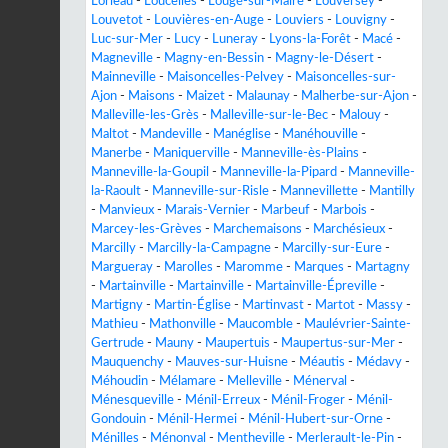
Lorleau
-
Loucelles
-
Lougé-sur-Maire
-
Louversey
-
Louvetot
-
Louvières-en-Auge
-
Louviers
-
Louvigny
-
Luc-sur-Mer
-
Lucy
-
Luneray
-
Lyons-la-Forêt
-
Macé
-
Magneville
-
Magny-en-Bessin
-
Magny-le-Désert
-
Mainneville
-
Maisoncelles-Pelvey
-
Maisoncelles-sur-
Ajon
-
Maisons
-
Maizet
-
Malaunay
-
Malherbe-sur-Ajon
-
Malleville-les-Grès
-
Malleville-sur-le-Bec
-
Malouy
-
Maltot
-
Mandeville
-
Manéglise
-
Manéhouville
-
Manerbe
-
Maniquerville
-
Manneville-ès-Plains
-
Manneville-la-Goupil
-
Manneville-la-Pipard
-
Manneville-
la-Raoult
-
Manneville-sur-Risle
-
Mannevillette
-
Mantilly
-
Manvieux
-
Marais-Vernier
-
Marbeuf
-
Marbois
-
Marcey-les-Grèves
-
Marchemaisons
-
Marchésieux
-
Marcilly
-
Marcilly-la-Campagne
-
Marcilly-sur-Eure
-
Margueray
-
Marolles
-
Maromme
-
Marques
-
Martagny
-
Martainville
-
Martainville
-
Martainville-Épreville
-
Martigny
-
Martin-Église
-
Martinvast
-
Martot
-
Massy
-
Mathieu
-
Mathonville
-
Maucomble
-
Maulévrier-Sainte-
Gertrude
-
Mauny
-
Maupertuis
-
Maupertus-sur-Mer
-
Mauquenchy
-
Mauves-sur-Huisne
-
Méautis
-
Médavy
-
Méhoudin
-
Mélamare
-
Melleville
-
Ménerval
-
Ménesqueville
-
Ménil-Erreux
-
Ménil-Froger
-
Ménil-
Gondouin
-
Ménil-Hermei
-
Ménil-Hubert-sur-Orne
-
Ménilles
-
Ménonval
-
Mentheville
-
Merlerault-le-Pin
-