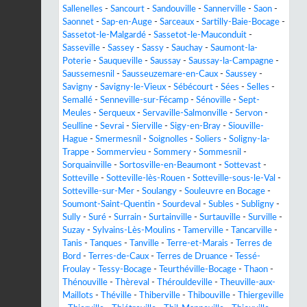
Sallenelles
-
Sancourt
-
Sandouville
-
Sannerville
-
Saon
-
Saonnet
-
Sap-en-Auge
-
Sarceaux
-
Sartilly-Baie-Bocage
-
Sassetot-le-Malgardé
-
Sassetot-le-Mauconduit
-
Sasseville
-
Sassey
-
Sassy
-
Sauchay
-
Saumont-la-
Poterie
-
Sauqueville
-
Saussay
-
Saussay-la-Campagne
-
Saussemesnil
-
Sausseuzemare-en-Caux
-
Saussey
-
Savigny
-
Savigny-le-Vieux
-
Sébécourt
-
Sées
-
Selles
-
Semallé
-
Senneville-sur-Fécamp
-
Sénoville
-
Sept-
Meules
-
Serqueux
-
Servaville-Salmonville
-
Servon
-
Seulline
-
Sevrai
-
Sierville
-
Sigy-en-Bray
-
Siouville-
Hague
-
Smermesnil
-
Soignolles
-
Soliers
-
Soligny-la-
Trappe
-
Sommervieu
-
Sommery
-
Sommesnil
-
Sorquainville
-
Sortosville-en-Beaumont
-
Sottevast
-
Sotteville
-
Sotteville-lès-Rouen
-
Sotteville-sous-le-Val
-
Sotteville-sur-Mer
-
Soulangy
-
Souleuvre en Bocage
-
Soumont-Saint-Quentin
-
Sourdeval
-
Subles
-
Subligny
-
Sully
-
Suré
-
Surrain
-
Surtainville
-
Surtauville
-
Surville
-
Suzay
-
Sylvains-Lès-Moulins
-
Tamerville
-
Tancarville
-
Tanis
-
Tanques
-
Tanville
-
Terre-et-Marais
-
Terres de
Bord
-
Terres-de-Caux
-
Terres de Druance
-
Tessé-
Froulay
-
Tessy-Bocage
-
Teurthéville-Bocage
-
Thaon
-
Thénouville
-
Thèreval
-
Thérouldeville
-
Theuville-aux-
Maillots
-
Théville
-
Thiberville
-
Thibouville
-
Thiergeville