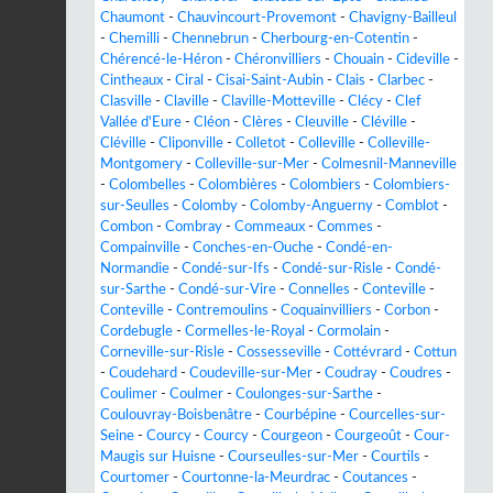
Chaumont
-
Chauvincourt-Provemont
-
Chavigny-Bailleul
-
Chemilli
-
Chennebrun
-
Cherbourg-en-Cotentin
-
Chérencé-le-Héron
-
Chéronvilliers
-
Chouain
-
Cideville
-
Cintheaux
-
Ciral
-
Cisai-Saint-Aubin
-
Clais
-
Clarbec
-
Clasville
-
Claville
-
Claville-Motteville
-
Clécy
-
Clef
Vallée d'Eure
-
Cléon
-
Clères
-
Cleuville
-
Cléville
-
Cléville
-
Cliponville
-
Colletot
-
Colleville
-
Colleville-
Montgomery
-
Colleville-sur-Mer
-
Colmesnil-Manneville
-
Colombelles
-
Colombières
-
Colombiers
-
Colombiers-
sur-Seulles
-
Colomby
-
Colomby-Anguerny
-
Comblot
-
Combon
-
Combray
-
Commeaux
-
Commes
-
Compainville
-
Conches-en-Ouche
-
Condé-en-
Normandie
-
Condé-sur-Ifs
-
Condé-sur-Risle
-
Condé-
sur-Sarthe
-
Condé-sur-Vire
-
Connelles
-
Conteville
-
Conteville
-
Contremoulins
-
Coquainvilliers
-
Corbon
-
Cordebugle
-
Cormelles-le-Royal
-
Cormolain
-
Corneville-sur-Risle
-
Cossesseville
-
Cottévrard
-
Cottun
-
Coudehard
-
Coudeville-sur-Mer
-
Coudray
-
Coudres
-
Coulimer
-
Coulmer
-
Coulonges-sur-Sarthe
-
Coulouvray-Boisbenâtre
-
Courbépine
-
Courcelles-sur-
Seine
-
Courcy
-
Courcy
-
Courgeon
-
Courgeoût
-
Cour-
Maugis sur Huisne
-
Courseulles-sur-Mer
-
Courtils
-
Courtomer
-
Courtonne-la-Meurdrac
-
Coutances
-