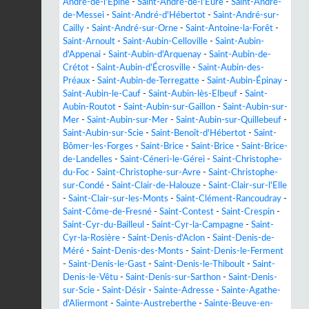
André-de-l'Épine
-
Saint-André-de-l'Eure
-
Saint-André-
de-Messei
-
Saint-André-d'Hébertot
-
Saint-André-sur-
Cailly
-
Saint-André-sur-Orne
-
Saint-Antoine-la-Forêt
-
Saint-Arnoult
-
Saint-Aubin-Celloville
-
Saint-Aubin-
d'Appenai
-
Saint-Aubin-d'Arquenay
-
Saint-Aubin-de-
Crétot
-
Saint-Aubin-d'Écrosville
-
Saint-Aubin-des-
Préaux
-
Saint-Aubin-de-Terregatte
-
Saint-Aubin-Épinay
-
Saint-Aubin-le-Cauf
-
Saint-Aubin-lès-Elbeuf
-
Saint-
Aubin-Routot
-
Saint-Aubin-sur-Gaillon
-
Saint-Aubin-sur-
Mer
-
Saint-Aubin-sur-Mer
-
Saint-Aubin-sur-Quillebeuf
-
Saint-Aubin-sur-Scie
-
Saint-Benoît-d'Hébertot
-
Saint-
Bômer-les-Forges
-
Saint-Brice
-
Saint-Brice
-
Saint-Brice-
de-Landelles
-
Saint-Céneri-le-Gérei
-
Saint-Christophe-
du-Foc
-
Saint-Christophe-sur-Avre
-
Saint-Christophe-
sur-Condé
-
Saint-Clair-de-Halouze
-
Saint-Clair-sur-l'Elle
-
Saint-Clair-sur-les-Monts
-
Saint-Clément-Rancoudray
-
Saint-Côme-de-Fresné
-
Saint-Contest
-
Saint-Crespin
-
Saint-Cyr-du-Bailleul
-
Saint-Cyr-la-Campagne
-
Saint-
Cyr-la-Rosière
-
Saint-Denis-d'Aclon
-
Saint-Denis-de-
Méré
-
Saint-Denis-des-Monts
-
Saint-Denis-le-Ferment
-
Saint-Denis-le-Gast
-
Saint-Denis-le-Thiboult
-
Saint-
Denis-le-Vêtu
-
Saint-Denis-sur-Sarthon
-
Saint-Denis-
sur-Scie
-
Saint-Désir
-
Sainte-Adresse
-
Sainte-Agathe-
d'Aliermont
-
Sainte-Austreberthe
-
Sainte-Beuve-en-