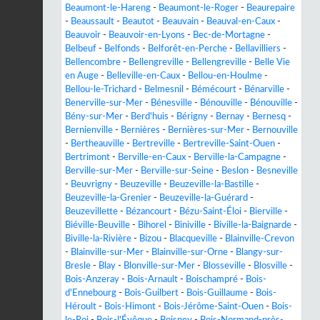
Beaumont-le-Hareng
-
Beaumont-le-Roger
-
Beaurepaire
-
Beaussault
-
Beautot
-
Beauvain
-
Beauval-en-Caux
-
Beauvoir
-
Beauvoir-en-Lyons
-
Bec-de-Mortagne
-
Belbeuf
-
Belfonds
-
Belforêt-en-Perche
-
Bellavilliers
-
Bellencombre
-
Bellengreville
-
Bellengreville
-
Belle Vie
en Auge
-
Belleville-en-Caux
-
Bellou-en-Houlme
-
Bellou-le-Trichard
-
Belmesnil
-
Bémécourt
-
Bénarville
-
Benerville-sur-Mer
-
Bénesville
-
Bénouville
-
Bénouville
-
Bény-sur-Mer
-
Berd'huis
-
Bérigny
-
Bernay
-
Bernesq
-
Bernienville
-
Bernières
-
Bernières-sur-Mer
-
Bernouville
-
Bertheauville
-
Bertreville
-
Bertreville-Saint-Ouen
-
Bertrimont
-
Berville-en-Caux
-
Berville-la-Campagne
-
Berville-sur-Mer
-
Berville-sur-Seine
-
Beslon
-
Besneville
-
Beuvrigny
-
Beuzeville
-
Beuzeville-la-Bastille
-
Beuzeville-la-Grenier
-
Beuzeville-la-Guérard
-
Beuzevillette
-
Bézancourt
-
Bézu-Saint-Éloi
-
Bierville
-
Biéville-Beuville
-
Bihorel
-
Biniville
-
Biville-la-Baignarde
-
Biville-la-Rivière
-
Bizou
-
Blacqueville
-
Blainville-Crevon
-
Blainville-sur-Mer
-
Blainville-sur-Orne
-
Blangy-sur-
Bresle
-
Blay
-
Blonville-sur-Mer
-
Blosseville
-
Blosville
-
Bois-Anzeray
-
Bois-Arnault
-
Boischampré
-
Bois-
d'Ennebourg
-
Bois-Guilbert
-
Bois-Guillaume
-
Bois-
Héroult
-
Bois-Himont
-
Bois-Jérôme-Saint-Ouen
-
Bois-