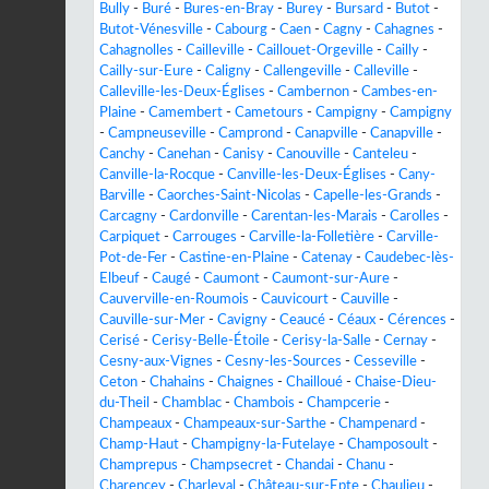
Bully
-
Buré
-
Bures-en-Bray
-
Burey
-
Bursard
-
Butot
-
Butot-Vénesville
-
Cabourg
-
Caen
-
Cagny
-
Cahagnes
-
Cahagnolles
-
Cailleville
-
Caillouet-Orgeville
-
Cailly
-
Cailly-sur-Eure
-
Caligny
-
Callengeville
-
Calleville
-
Calleville-les-Deux-Églises
-
Cambernon
-
Cambes-en-
Plaine
-
Camembert
-
Cametours
-
Campigny
-
Campigny
-
Campneuseville
-
Camprond
-
Canapville
-
Canapville
-
Canchy
-
Canehan
-
Canisy
-
Canouville
-
Canteleu
-
Canville-la-Rocque
-
Canville-les-Deux-Églises
-
Cany-
Barville
-
Caorches-Saint-Nicolas
-
Capelle-les-Grands
-
Carcagny
-
Cardonville
-
Carentan-les-Marais
-
Carolles
-
Carpiquet
-
Carrouges
-
Carville-la-Folletière
-
Carville-
Pot-de-Fer
-
Castine-en-Plaine
-
Catenay
-
Caudebec-lès-
Elbeuf
-
Caugé
-
Caumont
-
Caumont-sur-Aure
-
Cauverville-en-Roumois
-
Cauvicourt
-
Cauville
-
Cauville-sur-Mer
-
Cavigny
-
Ceaucé
-
Céaux
-
Cérences
-
Cerisé
-
Cerisy-Belle-Étoile
-
Cerisy-la-Salle
-
Cernay
-
Cesny-aux-Vignes
-
Cesny-les-Sources
-
Cesseville
-
Ceton
-
Chahains
-
Chaignes
-
Chailloué
-
Chaise-Dieu-
du-Theil
-
Chamblac
-
Chambois
-
Champcerie
-
Champeaux
-
Champeaux-sur-Sarthe
-
Champenard
-
Champ-Haut
-
Champigny-la-Futelaye
-
Champosoult
-
Champrepus
-
Champsecret
-
Chandai
-
Chanu
-
Charencey
-
Charleval
-
Château-sur-Epte
-
Chaulieu
-