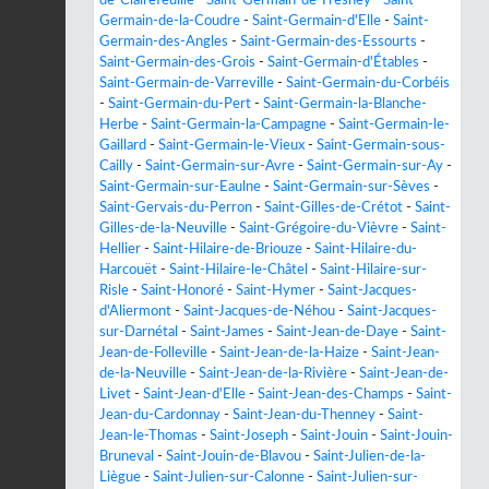
de-Clairefeuille
-
Saint-Germain-de-Fresney
-
Saint-
Germain-de-la-Coudre
-
Saint-Germain-d'Elle
-
Saint-
Germain-des-Angles
-
Saint-Germain-des-Essourts
-
Saint-Germain-des-Grois
-
Saint-Germain-d'Étables
-
Saint-Germain-de-Varreville
-
Saint-Germain-du-Corbéis
-
Saint-Germain-du-Pert
-
Saint-Germain-la-Blanche-
Herbe
-
Saint-Germain-la-Campagne
-
Saint-Germain-le-
Gaillard
-
Saint-Germain-le-Vieux
-
Saint-Germain-sous-
Cailly
-
Saint-Germain-sur-Avre
-
Saint-Germain-sur-Ay
-
Saint-Germain-sur-Eaulne
-
Saint-Germain-sur-Sèves
-
Saint-Gervais-du-Perron
-
Saint-Gilles-de-Crétot
-
Saint-
Gilles-de-la-Neuville
-
Saint-Grégoire-du-Vièvre
-
Saint-
Hellier
-
Saint-Hilaire-de-Briouze
-
Saint-Hilaire-du-
Harcouët
-
Saint-Hilaire-le-Châtel
-
Saint-Hilaire-sur-
Risle
-
Saint-Honoré
-
Saint-Hymer
-
Saint-Jacques-
d'Aliermont
-
Saint-Jacques-de-Néhou
-
Saint-Jacques-
sur-Darnétal
-
Saint-James
-
Saint-Jean-de-Daye
-
Saint-
Jean-de-Folleville
-
Saint-Jean-de-la-Haize
-
Saint-Jean-
de-la-Neuville
-
Saint-Jean-de-la-Rivière
-
Saint-Jean-de-
Livet
-
Saint-Jean-d'Elle
-
Saint-Jean-des-Champs
-
Saint-
Jean-du-Cardonnay
-
Saint-Jean-du-Thenney
-
Saint-
Jean-le-Thomas
-
Saint-Joseph
-
Saint-Jouin
-
Saint-Jouin-
Bruneval
-
Saint-Jouin-de-Blavou
-
Saint-Julien-de-la-
Liègue
-
Saint-Julien-sur-Calonne
-
Saint-Julien-sur-