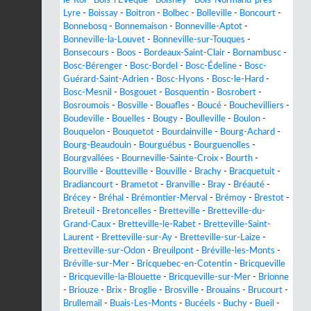
le-Roi
-
Bois-l'Évêque
-
Boisney
-
Bois-Normand-près-
Lyre
-
Boissay
-
Boitron
-
Bolbec
-
Bolleville
-
Boncourt
-
Bonnebosq
-
Bonnemaison
-
Bonneville-Aptot
-
Bonneville-la-Louvet
-
Bonneville-sur-Touques
-
Bonsecours
-
Boos
-
Bordeaux-Saint-Clair
-
Bornambusc
-
Bosc-Bérenger
-
Bosc-Bordel
-
Bosc-Édeline
-
Bosc-
Guérard-Saint-Adrien
-
Bosc-Hyons
-
Bosc-le-Hard
-
Bosc-Mesnil
-
Bosgouet
-
Bosquentin
-
Bosrobert
-
Bosroumois
-
Bosville
-
Bouafles
-
Boucé
-
Bouchevilliers
-
Boudeville
-
Bouelles
-
Bougy
-
Boulleville
-
Boulon
-
Bouquelon
-
Bouquetot
-
Bourdainville
-
Bourg-Achard
-
Bourg-Beaudouin
-
Bourguébus
-
Bourguenolles
-
Bourgvallées
-
Bourneville-Sainte-Croix
-
Bourth
-
Bourville
-
Boutteville
-
Bouville
-
Brachy
-
Bracquetuit
-
Bradiancourt
-
Brametot
-
Branville
-
Bray
-
Bréauté
-
Brécey
-
Bréhal
-
Brémontier-Merval
-
Brémoy
-
Brestot
-
Breteuil
-
Bretoncelles
-
Bretteville
-
Bretteville-du-
Grand-Caux
-
Bretteville-le-Rabet
-
Bretteville-Saint-
Laurent
-
Bretteville-sur-Ay
-
Bretteville-sur-Laize
-
Bretteville-sur-Odon
-
Breuilpont
-
Bréville-les-Monts
-
Bréville-sur-Mer
-
Bricquebec-en-Cotentin
-
Bricqueville
-
Bricqueville-la-Blouette
-
Bricqueville-sur-Mer
-
Brionne
-
Briouze
-
Brix
-
Broglie
-
Brosville
-
Brouains
-
Brucourt
-
Brullemail
-
Buais-Les-Monts
-
Bucéels
-
Buchy
-
Bueil
-