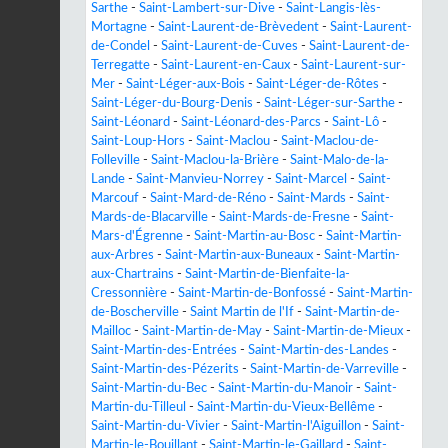
Sarthe
-
Saint-Lambert-sur-Dive
-
Saint-Langis-lès-
Mortagne
-
Saint-Laurent-de-Brèvedent
-
Saint-Laurent-
de-Condel
-
Saint-Laurent-de-Cuves
-
Saint-Laurent-de-
Terregatte
-
Saint-Laurent-en-Caux
-
Saint-Laurent-sur-
Mer
-
Saint-Léger-aux-Bois
-
Saint-Léger-de-Rôtes
-
Saint-Léger-du-Bourg-Denis
-
Saint-Léger-sur-Sarthe
-
Saint-Léonard
-
Saint-Léonard-des-Parcs
-
Saint-Lô
-
Saint-Loup-Hors
-
Saint-Maclou
-
Saint-Maclou-de-
Folleville
-
Saint-Maclou-la-Brière
-
Saint-Malo-de-la-
Lande
-
Saint-Manvieu-Norrey
-
Saint-Marcel
-
Saint-
Marcouf
-
Saint-Mard-de-Réno
-
Saint-Mards
-
Saint-
Mards-de-Blacarville
-
Saint-Mards-de-Fresne
-
Saint-
Mars-d'Égrenne
-
Saint-Martin-au-Bosc
-
Saint-Martin-
aux-Arbres
-
Saint-Martin-aux-Buneaux
-
Saint-Martin-
aux-Chartrains
-
Saint-Martin-de-Bienfaite-la-
Cressonnière
-
Saint-Martin-de-Bonfossé
-
Saint-Martin-
de-Boscherville
-
Saint Martin de l'If
-
Saint-Martin-de-
Mailloc
-
Saint-Martin-de-May
-
Saint-Martin-de-Mieux
-
Saint-Martin-des-Entrées
-
Saint-Martin-des-Landes
-
Saint-Martin-des-Pézerits
-
Saint-Martin-de-Varreville
-
Saint-Martin-du-Bec
-
Saint-Martin-du-Manoir
-
Saint-
Martin-du-Tilleul
-
Saint-Martin-du-Vieux-Bellême
-
Saint-Martin-du-Vivier
-
Saint-Martin-l'Aiguillon
-
Saint-
Martin-le-Bouillant
-
Saint-Martin-le-Gaillard
-
Saint-