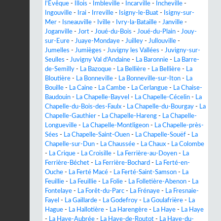
l'Évêque
-
Illois
-
Imbleville
-
Incarville
-
Incheville
-
Ingouville
-
Irai
-
Irreville
-
Isigny-le-Buat
-
Isigny-sur-
Mer
-
Isneauville
-
Iville
-
Ivry-la-Bataille
-
Janville
-
Joganville
-
Jort
-
Joué-du-Bois
-
Joué-du-Plain
-
Jouy-
sur-Eure
-
Juaye-Mondaye
-
Juilley
-
Jullouville
-
Jumelles
-
Jumièges
-
Juvigny les Vallées
-
Juvigny-sur-
Seulles
-
Juvigny Val d'Andaine
-
La Baronnie
-
La Barre-
de-Semilly
-
La Bazoque
-
La Bellière
-
La Bellière
-
La
Bloutière
-
La Bonneville
-
La Bonneville-sur-Iton
-
La
Bouille
-
La Caine
-
La Cambe
-
La Cerlangue
-
La Chaise-
Baudouin
-
La Chapelle-Bayvel
-
La Chapelle-Cécelin
-
La
Chapelle-du-Bois-des-Faulx
-
La Chapelle-du-Bourgay
-
La
Chapelle-Gauthier
-
La Chapelle-Hareng
-
La Chapelle-
Longueville
-
La Chapelle-Montligeon
-
La Chapelle-près-
Sées
-
La Chapelle-Saint-Ouen
-
La Chapelle-Souëf
-
La
Chapelle-sur-Dun
-
La Chaussée
-
La Chaux
-
La Colombe
-
La Crique
-
La Croisille
-
La Ferrière-au-Doyen
-
La
Ferrière-Béchet
-
La Ferrière-Bochard
-
La Ferté-en-
Ouche
-
La Ferté Macé
-
La Ferté-Saint-Samson
-
La
Feuillie
-
La Feuillie
-
La Folie
-
La Folletière-Abenon
-
La
Fontelaye
-
La Forêt-du-Parc
-
La Frénaye
-
La Fresnaie-
Fayel
-
La Gaillarde
-
La Godefroy
-
La Goulafrière
-
La
Hague
-
La Hallotière
-
La Harengère
-
La Haye
-
La Haye
-
La Haye-Aubrée
-
La Haye-de-Routot
-
La Haye-du-