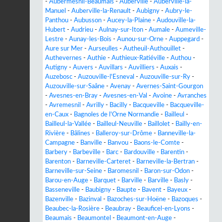
-
Aubermesnil-Beaumais
-
Auberville
-
Auberville-la-
Manuel
-
Auberville-la-Renault
-
Aubigny
-
Aubry-le-
Panthou
-
Aubusson
-
Aucey-la-Plaine
-
Audouville-la-
Hubert
-
Audrieu
-
Aulnay-sur-Iton
-
Aumale
-
Aumeville-
Lestre
-
Aunay-les-Bois
-
Aunou-sur-Orne
-
Auppegard
-
Aure sur Mer
-
Aurseulles
-
Autheuil-Authouillet
-
Authevernes
-
Authie
-
Authieux-Ratiéville
-
Authou
-
Autigny
-
Auvers
-
Auvillars
-
Auvilliers
-
Auxais
-
Auzebosc
-
Auzouville-l'Esneval
-
Auzouville-sur-Ry
-
Auzouville-sur-Saâne
-
Avenay
-
Avernes-Saint-Gourgon
-
Avesnes-en-Bray
-
Avesnes-en-Val
-
Avoine
-
Avranches
-
Avremesnil
-
Avrilly
-
Bacilly
-
Bacqueville
-
Bacqueville-
en-Caux
-
Bagnoles de l'Orne Normandie
-
Bailleul
-
Bailleul-la-Vallée
-
Bailleul-Neuville
-
Baillolet
-
Bailly-en-
Rivière
-
Bâlines
-
Balleroy-sur-Drôme
-
Banneville-la-
Campagne
-
Banville
-
Banvou
-
Baons-le-Comte
-
Barbery
-
Barbeville
-
Barc
-
Bardouville
-
Barentin
-
Barenton
-
Barneville-Carteret
-
Barneville-la-Bertran
-
Barneville-sur-Seine
-
Baromesnil
-
Baron-sur-Odon
-
Barou-en-Auge
-
Barquet
-
Barville
-
Barville
-
Basly
-
Basseneville
-
Baubigny
-
Baupte
-
Bavent
-
Bayeux
-
Bazenville
-
Bazinval
-
Bazoches-sur-Hoëne
-
Bazoques
-
Beaubec-la-Rosière
-
Beaubray
-
Beauficel-en-Lyons
-
Beaumais
-
Beaumontel
-
Beaumont-en-Auge
-