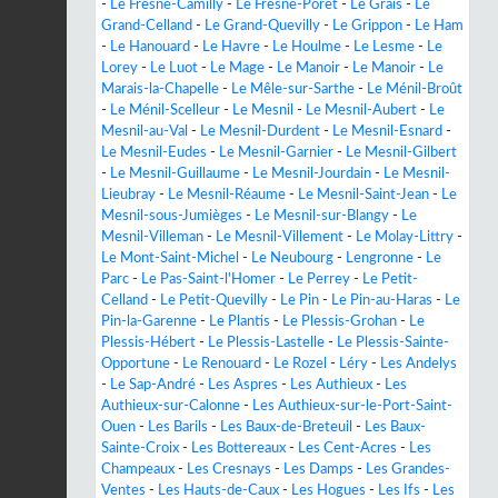
-
Le Fresne-Camilly
-
Le Fresne-Poret
-
Le Grais
-
Le
Grand-Celland
-
Le Grand-Quevilly
-
Le Grippon
-
Le Ham
-
Le Hanouard
-
Le Havre
-
Le Houlme
-
Le Lesme
-
Le
Lorey
-
Le Luot
-
Le Mage
-
Le Manoir
-
Le Manoir
-
Le
Marais-la-Chapelle
-
Le Mêle-sur-Sarthe
-
Le Ménil-Broût
-
Le Ménil-Scelleur
-
Le Mesnil
-
Le Mesnil-Aubert
-
Le
Mesnil-au-Val
-
Le Mesnil-Durdent
-
Le Mesnil-Esnard
-
Le Mesnil-Eudes
-
Le Mesnil-Garnier
-
Le Mesnil-Gilbert
-
Le Mesnil-Guillaume
-
Le Mesnil-Jourdain
-
Le Mesnil-
Lieubray
-
Le Mesnil-Réaume
-
Le Mesnil-Saint-Jean
-
Le
Mesnil-sous-Jumièges
-
Le Mesnil-sur-Blangy
-
Le
Mesnil-Villeman
-
Le Mesnil-Villement
-
Le Molay-Littry
-
Le Mont-Saint-Michel
-
Le Neubourg
-
Lengronne
-
Le
Parc
-
Le Pas-Saint-l'Homer
-
Le Perrey
-
Le Petit-
Celland
-
Le Petit-Quevilly
-
Le Pin
-
Le Pin-au-Haras
-
Le
Pin-la-Garenne
-
Le Plantis
-
Le Plessis-Grohan
-
Le
Plessis-Hébert
-
Le Plessis-Lastelle
-
Le Plessis-Sainte-
Opportune
-
Le Renouard
-
Le Rozel
-
Léry
-
Les Andelys
-
Le Sap-André
-
Les Aspres
-
Les Authieux
-
Les
Authieux-sur-Calonne
-
Les Authieux-sur-le-Port-Saint-
Ouen
-
Les Barils
-
Les Baux-de-Breteuil
-
Les Baux-
Sainte-Croix
-
Les Bottereaux
-
Les Cent-Acres
-
Les
Champeaux
-
Les Cresnays
-
Les Damps
-
Les Grandes-
Ventes
-
Les Hauts-de-Caux
-
Les Hogues
-
Les Ifs
-
Les