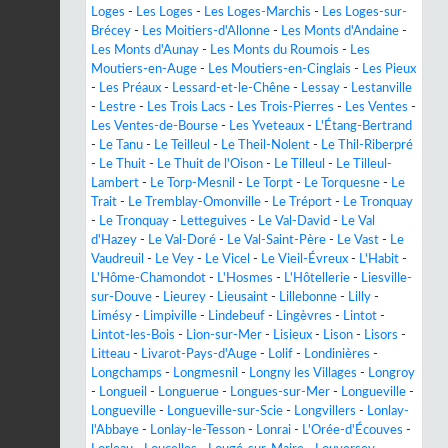
Loges
-
Les Loges
-
Les Loges-Marchis
-
Les Loges-sur-
Brécey
-
Les Moitiers-d'Allonne
-
Les Monts d'Andaine
-
Les Monts d'Aunay
-
Les Monts du Roumois
-
Les
Moutiers-en-Auge
-
Les Moutiers-en-Cinglais
-
Les Pieux
-
Les Préaux
-
Lessard-et-le-Chêne
-
Lessay
-
Lestanville
-
Lestre
-
Les Trois Lacs
-
Les Trois-Pierres
-
Les Ventes
-
Les Ventes-de-Bourse
-
Les Yveteaux
-
L'Étang-Bertrand
-
Le Tanu
-
Le Teilleul
-
Le Theil-Nolent
-
Le Thil-Riberpré
-
Le Thuit
-
Le Thuit de l'Oison
-
Le Tilleul
-
Le Tilleul-
Lambert
-
Le Torp-Mesnil
-
Le Torpt
-
Le Torquesne
-
Le
Trait
-
Le Tremblay-Omonville
-
Le Tréport
-
Le Tronquay
-
Le Tronquay
-
Letteguives
-
Le Val-David
-
Le Val
d'Hazey
-
Le Val-Doré
-
Le Val-Saint-Père
-
Le Vast
-
Le
Vaudreuil
-
Le Vey
-
Le Vicel
-
Le Vieil-Évreux
-
L'Habit
-
L'Hôme-Chamondot
-
L'Hosmes
-
L'Hôtellerie
-
Liesville-
sur-Douve
-
Lieurey
-
Lieusaint
-
Lillebonne
-
Lilly
-
Limésy
-
Limpiville
-
Lindebeuf
-
Lingèvres
-
Lintot
-
Lintot-les-Bois
-
Lion-sur-Mer
-
Lisieux
-
Lison
-
Lisors
-
Litteau
-
Livarot-Pays-d'Auge
-
Lolif
-
Londinières
-
Longchamps
-
Longmesnil
-
Longny les Villages
-
Longroy
-
Longueil
-
Longuerue
-
Longues-sur-Mer
-
Longueville
-
Longueville
-
Longueville-sur-Scie
-
Longvillers
-
Lonlay-
l'Abbaye
-
Lonlay-le-Tesson
-
Lonrai
-
L'Orée-d'Écouves
-