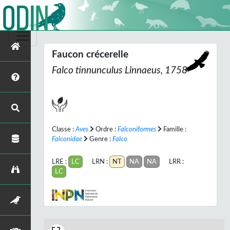
Faucon crécerelle
Falco tinnunculus
Linnaeus, 1758
Classe :
Aves
Ordre :
Falconiformes
Famille :
Falconidae
Genre :
Falco
LRE :
LC
LRN :
NT
NA
NA
LRR :
LC