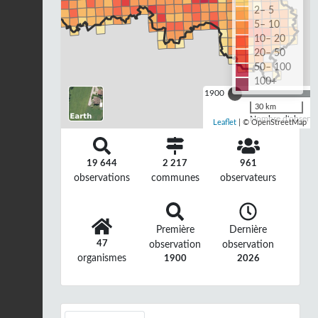
2– 5
5– 10
10– 20
20– 50
50– 100
100+
1900
30 km
Nombre d'observat
Leaflet
| © OpenStreetMap
19 644
2 217
961
observations
communes
observateurs
Première
Dernière
47
observation
observation
organismes
1900
2026