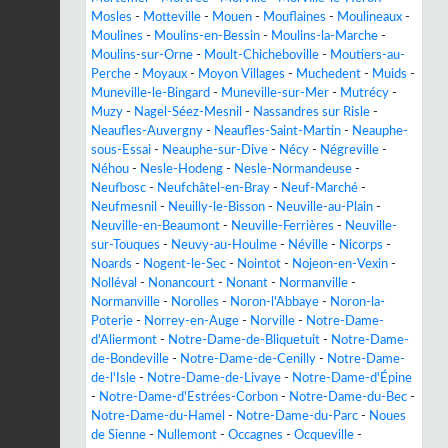
Mosles
-
Motteville
-
Mouen
-
Mouflaines
-
Moulineaux
-
Moulines
-
Moulins-en-Bessin
-
Moulins-la-Marche
-
Moulins-sur-Orne
-
Moult-Chicheboville
-
Moutiers-au-
Perche
-
Moyaux
-
Moyon Villages
-
Muchedent
-
Muids
-
Muneville-le-Bingard
-
Muneville-sur-Mer
-
Mutrécy
-
Muzy
-
Nagel-Séez-Mesnil
-
Nassandres sur Risle
-
Neaufles-Auvergny
-
Neaufles-Saint-Martin
-
Neauphe-
sous-Essai
-
Neauphe-sur-Dive
-
Nécy
-
Négreville
-
Néhou
-
Nesle-Hodeng
-
Nesle-Normandeuse
-
Neufbosc
-
Neufchâtel-en-Bray
-
Neuf-Marché
-
Neufmesnil
-
Neuilly-le-Bisson
-
Neuville-au-Plain
-
Neuville-en-Beaumont
-
Neuville-Ferrières
-
Neuville-
sur-Touques
-
Neuvy-au-Houlme
-
Néville
-
Nicorps
-
Noards
-
Nogent-le-Sec
-
Nointot
-
Nojeon-en-Vexin
-
Nolléval
-
Nonancourt
-
Nonant
-
Normanville
-
Normanville
-
Norolles
-
Noron-l'Abbaye
-
Noron-la-
Poterie
-
Norrey-en-Auge
-
Norville
-
Notre-Dame-
d'Aliermont
-
Notre-Dame-de-Bliquetuit
-
Notre-Dame-
de-Bondeville
-
Notre-Dame-de-Cenilly
-
Notre-Dame-
de-l'Isle
-
Notre-Dame-de-Livaye
-
Notre-Dame-d'Épine
-
Notre-Dame-d'Estrées-Corbon
-
Notre-Dame-du-Bec
-
Notre-Dame-du-Hamel
-
Notre-Dame-du-Parc
-
Noues
de Sienne
-
Nullemont
-
Occagnes
-
Ocqueville
-