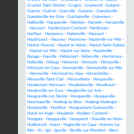
Gruchet-Saint-Siméon
-
Grugny
-
Grumesnil
-
Guêprei
-
Guerny
-
Guéron
-
Guerville
-
Gueures
-
Gueutteville
-
Gueutteville-les-Grès
-
Guichainville
-
Guiseniers
-
Habloville
-
Hacqueville
-
Hambye
-
Hamelin
-
Harcanville
-
Harcourt
-
Hardencourt-Cocherel
-
Hardinvast
-
Harfleur
-
Harquency
-
Hattenville
-
Haucourt
-
Haudricourt
-
Haussez
-
Hauterive
-
Hauteville-sur-Mer
-
Hautot-l'Auvray
-
Hautot-le-Vatois
-
Hautot-Saint-Sulpice
-
Hautot-sur-Mer
-
Hautot-sur-Seine
-
Hautteville-
Bocage
-
Hauville
-
Hébécourt
-
Héberville
-
Hectomare
-
Helleville
-
Héloup
-
Hémevez
-
Hennezis
-
Hénouville
-
Héricourt-en-Caux
-
Hermanville
-
Hermanville-sur-Mer
-
Hermeville
-
Hermival-les-Vaux
-
Héronchelles
-
Hérouville-Saint-Clair
-
Hérouvillette
-
Herqueville
-
Heubécourt-Haricourt
-
Heudebouville
-
Heudicourt
-
Heudreville-sur-Eure
-
Heugleville-sur-Scie
-
Heugueville-sur-Sienne
-
Heuqueville
-
Heuqueville
-
Heurteauville
-
Hodeng-au-Bosc
-
Hodeng-Hodenger
-
Hondouville
-
Honfleur
-
Honguemare-Guenouville
-
Hotot-en-Auge
-
Houdetot
-
Houlbec-Cocherel
-
Houlgate
-
Houppeville
-
Houquetot
-
Houville-en-Vexin
-
Hudimesnil
-
Huest
-
Hugleville-en-Caux
-
Huisnes-sur-
Mer
-
Ifs
-
Igé
-
Igoville
-
Illeville-sur-Montfort
-
Illiers-