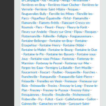
la-Campagne
-
Fay
-
Fécamp
-
Feings
-
Fermanville
-
Ferrières-en-Bray
-
Ferrières-Haut-Clocher
-
Ferrières-la-
Verrerie
-
Ferrières-Saint-Hilaire
-
Fesques
-
Feuguerolles-Bully
-
Fierville-les-Mines
-
Fierville-les-
Parcs
-
Fiquefleur-Équainville
-
Firfol
-
Flamanville
-
Flamanville
-
Flamets-Frétils
-
Flancourt-Crescy-en-
Roumois
-
Flers
-
Fleuré
-
Fleury
-
Fleury-la-Forêt
-
Fleury-sur-Andelle
-
Fleury-sur-Orne
-
Flipou
-
Flocques
-
Flottemanville
-
Folleville
-
Folligny
-
Fongueusemare
-
Fontaine-Bellenger
-
Fontaine-en-Bray
-
Fontaine-
Étoupefour
-
Fontaine-Henry
-
Fontaine-l'Abbé
-
Fontaine-la-Mallet
-
Fontaine-le-Bourg
-
Fontaine-le-Dun
-
Fontaine-le-Pin
-
Fontaine-les-Bassets
-
Fontaine-sous-
Jouy
-
Fontaine-sous-Préaux
-
Fontenay
-
Fontenay-le-
Marmion
-
Fontenay-le-Pesnel
-
Fontenay-sur-Mer
-
Forges-les-Eaux
-
Formigny La Bataille
-
Fort-Moville
-
Foucarmont
-
Foucart
-
Foulbec
-
Fouqueville
-
Fourches
-
Francheville
-
Franqueville
-
Franqueville-Saint-Pierre
-
Fréauville
-
Frenelles-en-Vexin
-
Freneuse
-
Freneuse-sur-
Risle
-
Frénouville
-
Fresles
-
Fresnay-le-Long
-
Fresne-le-
Plan
-
Fresney
-
Fresney-le-Puceux
-
Fresnoy-Folny
-
Fresquiennes
-
Fresville
-
Freulleville
-
Frichemesnil
-
Froberville
-
Fry
-
Fultot
-
Gacé
-
Gaillefontaine
-
Gaillon
-
Gainneville
-
Gamaches-en-Vexin
-
Gancourt-Saint-