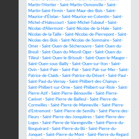
Martin-l'Hortier
-
Saint-Martin-Osmonville
-
Saint-
Martin-Saint-Firmin
-
Saint-Maur-des-Bois
-
Saint-
Maurice-d'Ételan
-
Saint-Maurice-en-Cotentin
-
Saint-
Michel-d'Halescourt
-
Saint-Michel-Tubœuf
-
Saint-
Nicolas-d'Aliermont
-
Saint-Nicolas-de-la-Haie
-
Saint-
Nicolas-de-la-Taille
-
Saint-Nicolas-de-Pierrepont
-
Saint-
Nicolas-des-Bois
-
Saint-Nicolas-de-Sommaire
-
Saint-
Omer
-
Saint-Ouen-de-Sécherouvre
-
Saint-Ouen-du-
Breuil
-
Saint-Ouen-du-Mesnil-Oger
-
Saint-Ouen-du-
Tilleul
-
Saint-Ouen-le-Brisoult
-
Saint-Ouen-le-Mauger
-
Saint-Ouen-sous-Bailly
-
Saint-Ouen-sur-Iton
-
Saint-
Ovin
-
Saint-Paër
-
Saint-Pair
-
Saint-Pair-sur-Mer
-
Saint-
Patrice-de-Claids
-
Saint-Patrice-du-Désert
-
Saint-Paul
-
Saint-Paul-du-Vernay
-
Saint-Philbert-des-Champs
-
Saint-Philbert-sur-Orne
-
Saint-Philbert-sur-Risle
-
Saint-
Pierre-Azif
-
Saint-Pierre-Bénouville
-
Saint-Pierre-
Canivet
-
Saint-Pierre-de-Bailleul
-
Saint-Pierre-de-
Cormeilles
-
Saint-Pierre-de-Manneville
-
Saint-Pierre-
d'Entremont
-
Saint-Pierre-de-Semilly
-
Saint-Pierre-des-
Fleurs
-
Saint-Pierre-des-Jonquières
-
Saint-Pierre-des-
Loges
-
Saint-Pierre-de-Varengeville
-
Saint-Pierre-du-
Bosguérard
-
Saint-Pierre-du-Bû
-
Saint-Pierre-du-
Jonquet
-
Saint-Pierre-du-Mont
-
Saint-Pierre-du-Regard