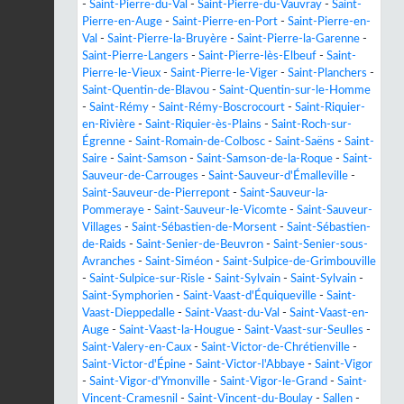
-
Saint-Pierre-du-Val
-
Saint-Pierre-du-Vauvray
-
Saint-
Pierre-en-Auge
-
Saint-Pierre-en-Port
-
Saint-Pierre-en-
Val
-
Saint-Pierre-la-Bruyère
-
Saint-Pierre-la-Garenne
-
Saint-Pierre-Langers
-
Saint-Pierre-lès-Elbeuf
-
Saint-
Pierre-le-Vieux
-
Saint-Pierre-le-Viger
-
Saint-Planchers
-
Saint-Quentin-de-Blavou
-
Saint-Quentin-sur-le-Homme
-
Saint-Rémy
-
Saint-Rémy-Boscrocourt
-
Saint-Riquier-
en-Rivière
-
Saint-Riquier-ès-Plains
-
Saint-Roch-sur-
Égrenne
-
Saint-Romain-de-Colbosc
-
Saint-Saëns
-
Saint-
Saire
-
Saint-Samson
-
Saint-Samson-de-la-Roque
-
Saint-
Sauveur-de-Carrouges
-
Saint-Sauveur-d'Émalleville
-
Saint-Sauveur-de-Pierrepont
-
Saint-Sauveur-la-
Pommeraye
-
Saint-Sauveur-le-Vicomte
-
Saint-Sauveur-
Villages
-
Saint-Sébastien-de-Morsent
-
Saint-Sébastien-
de-Raids
-
Saint-Senier-de-Beuvron
-
Saint-Senier-sous-
Avranches
-
Saint-Siméon
-
Saint-Sulpice-de-Grimbouville
-
Saint-Sulpice-sur-Risle
-
Saint-Sylvain
-
Saint-Sylvain
-
Saint-Symphorien
-
Saint-Vaast-d'Équiqueville
-
Saint-
Vaast-Dieppedalle
-
Saint-Vaast-du-Val
-
Saint-Vaast-en-
Auge
-
Saint-Vaast-la-Hougue
-
Saint-Vaast-sur-Seulles
-
Saint-Valery-en-Caux
-
Saint-Victor-de-Chrétienville
-
Saint-Victor-d'Épine
-
Saint-Victor-l'Abbaye
-
Saint-Vigor
-
Saint-Vigor-d'Ymonville
-
Saint-Vigor-le-Grand
-
Saint-
Vincent-Cramesnil
-
Saint-Vincent-du-Boulay
-
Sallen
-