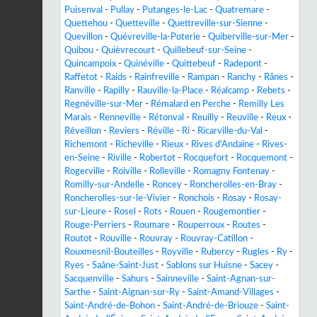
Puisenval
-
Pullay
-
Putanges-le-Lac
-
Quatremare
-
Quettehou
-
Quetteville
-
Quettreville-sur-Sienne
-
Quevillon
-
Quévreville-la-Poterie
-
Quiberville-sur-Mer
-
Quibou
-
Quièvrecourt
-
Quillebeuf-sur-Seine
-
Quincampoix
-
Quinéville
-
Quittebeuf
-
Radepont
-
Raffetot
-
Raids
-
Rainfreville
-
Rampan
-
Ranchy
-
Rânes
-
Ranville
-
Rapilly
-
Rauville-la-Place
-
Réalcamp
-
Rebets
-
Regnéville-sur-Mer
-
Rémalard en Perche
-
Remilly Les
Marais
-
Renneville
-
Rétonval
-
Reuilly
-
Reuville
-
Reux
-
Réveillon
-
Reviers
-
Réville
-
Ri
-
Ricarville-du-Val
-
Richemont
-
Richeville
-
Rieux
-
Rives d'Andaine
-
Rives-
en-Seine
-
Riville
-
Robertot
-
Rocquefort
-
Rocquemont
-
Rogerville
-
Roiville
-
Rolleville
-
Romagny Fontenay
-
Romilly-sur-Andelle
-
Roncey
-
Roncherolles-en-Bray
-
Roncherolles-sur-le-Vivier
-
Ronchois
-
Rosay
-
Rosay-
sur-Lieure
-
Rosel
-
Rots
-
Rouen
-
Rougemontier
-
Rouge-Perriers
-
Roumare
-
Rouperroux
-
Routes
-
Routot
-
Rouville
-
Rouvray
-
Rouvray-Catillon
-
Rouxmesnil-Bouteilles
-
Royville
-
Rubercy
-
Rugles
-
Ry
-
Ryes
-
Saâne-Saint-Just
-
Sablons sur Huisne
-
Sacey
-
Sacquenville
-
Sahurs
-
Sainneville
-
Saint-Agnan-sur-
Sarthe
-
Saint-Aignan-sur-Ry
-
Saint-Amand-Villages
-
Saint-André-de-Bohon
-
Saint-André-de-Briouze
-
Saint-