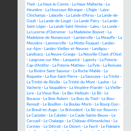
Theil
-
La Haye-le-Comte
-
La Haye-Malherbe
-
La
Heunière
-
La Houssaye-Béranger
-
L'Aigle
-
Laize-
Clinchamps
-
Lalacelle
-
La Lande-d'Airou
-
La Lande-de-
Goult
-
La Lande-de-Lougé
-
La Lande-Patry
-
La Lande-
Saint-Léger
-
La Lande-Saint-Siméon
-
Laleu
-
La Londe
-
La Lucerne-d'Outremer
-
La Madeleine-Bouvet
-
La
Madeleine-de-Nonancourt
-
Lamberville
-
La Meauffe
-
La
Mesnière
-
Lammerville
-
La Motte-Fouquet
-
Landes-
sur-Ajon
-
Landes-Vieilles-et-Neuves
-
Landigou
-
Landisacq
-
La Neuve-Grange
-
La Neuville-Chant-d'Oisel
-
Langrune-sur-Mer
-
Lanquetot
-
Lapenty
-
La Poterie-
Cap-d'Antifer
-
La Poterie-Mathieu
-
La Pyle
-
La Remuée
-
La Rivière-Saint-Sauveur
-
La Roche-Mabile
-
La
Roquette
-
La Rue-Saint-Pierre
-
La Saussaye
-
La Trinité
-
La Trinité-de-Réville
-
La Trinité-du-Mont
-
Laulne
-
La
Vacherie
-
La Vaupalière
-
La Vespière-Friardel
-
La Vieille-
Lyre
-
La Vieux-Rue
-
Le Bec-Hellouin
-
Le Bô
-
Le
Bocasse
-
Le Bois-Robert
-
Le Bosc du Theil
-
Le Bosc-
Renoult
-
Le Bouillon
-
Le Boulay-Morin
-
Le Bourg-Dun
-
Le Breuil-en-Auge
-
Le Brévedent
-
Le Bû-sur-Rouvres
-
Le Castelet
-
Le Catelier
-
Le Caule-Sainte-Beuve
-
Le
Cercueil
-
Le Chalange
-
Le Château-d'Almenêches
-
Le
Cormier
-
Le Détroit
-
Le Dézert
-
Le Favril
-
Le Fidelaire