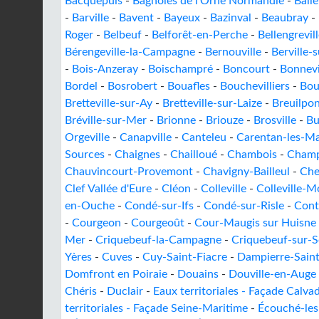
Bacquepuis
-
Bagnoles de l'Orne Normandie
-
Ball
-
Barville
-
Bavent
-
Bayeux
-
Bazinval
-
Beaubray
-
Roger
-
Belbeuf
-
Belforêt-en-Perche
-
Bellengrevil
Bérengeville-la-Campagne
-
Bernouville
-
Berville-
-
Bois-Anzeray
-
Boischampré
-
Boncourt
-
Bonnevi
Bordel
-
Bosrobert
-
Bouafles
-
Bouchevilliers
-
Bou
Bretteville-sur-Ay
-
Bretteville-sur-Laize
-
Breuilpo
Bréville-sur-Mer
-
Brionne
-
Briouze
-
Brosville
-
Bu
Orgeville
-
Canapville
-
Canteleu
-
Carentan-les-Ma
Sources
-
Chaignes
-
Chailloué
-
Chambois
-
Champ
Chauvincourt-Provemont
-
Chavigny-Bailleul
-
Che
Clef Vallée d'Eure
-
Cléon
-
Colleville
-
Colleville-
en-Ouche
-
Condé-sur-Ifs
-
Condé-sur-Risle
-
Cont
-
Courgeon
-
Courgeoût
-
Cour-Maugis sur Huisne
Mer
-
Criquebeuf-la-Campagne
-
Criquebeuf-sur-S
Yères
-
Cuves
-
Cuy-Saint-Fiacre
-
Dampierre-Saint
Domfront en Poiraie
-
Douains
-
Douville-en-Auge
Chéris
-
Duclair
-
Eaux territoriales - Façade Calva
territoriales - Façade Seine-Maritime
-
Écouché-les