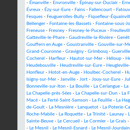
-
Émanville
-
Envronville
-
Épinay-sur-Duclair
-
Ern
Évreux
-
Ézy-sur-Eure
-
Fains
-
Fallencourt
-
Fatouv
Fesques
-
Feuguerolles-Bully
-
Fiquefleur-Équainvil
Bellenger
-
Fontaine-les-Bassets
-
Fontaine-sous-J
Freneuse
-
Fresney
-
Fresney-le-Puceux
-
Freullevil
Gatteville-le-Phare
-
Gaudreville-la-Rivière
-
Genêt
Gouffern en Auge
-
Goustranville
-
Gouville-sur-M
Grand-Couronne
-
Gravigny
-
Grimbosq
-
Guerville
Cocherel
-
Harfleur
-
Hautot-sur-Mer
-
Héloup
-
Hé
Heudebouville
-
Heudreville-sur-Eure
-
Heugleville
Honfleur
-
Hotot-en-Auge
-
Houlbec-Cocherel
-
Hu
Isigny-sur-Mer
-
Janville
-
Jort
-
Jouy-sur-Eure
-
Ju
Bonneville-sur-Iton
-
La Bouille
-
La Cerlangue
-
La
La Chapelle-près-Sées
-
La Chapelle-sur-Dun
-
La 
Macé
-
La Ferté-Saint-Samson
-
La Feuillie
-
La Ha
de-Goult
-
La Mesnière
-
Lanquetot
-
La Poterie-Ca
Roche-Mabile
-
La Roquette
-
La Trinité
-
Launay
-
L
Sainte-Beuve
-
Le Cercueil
-
Le Cormier
-
Le Grais
-
Le Mesnil
-
Le Mesnil-Esnard
-
Le Mesnil-Jourdain