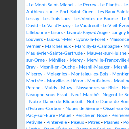
-
Le Mont-Saint-Michel
-
Le Perrey
-
Le Plantis
-
Le
Authieux-sur-le-Port-Saint-Ouen
-
Les Baux-Saint
Lessay
-
Les Trois Lacs
-
Les Ventes-de-Bourse
-
Le 
David
-
Le Val d'Hazey
-
Le Vaudreuil
-
Le Vieil-Évre
Lillebonne
-
Lisors
-
Livarot-Pays-d'Auge
-
Longny l
Louviers
-
Luc-sur-Mer
-
Lyons-la-Forêt
-
Maisoncel
Vernier
-
Marchésieux
-
Marcilly-la-Campagne
-
Ma
Maulévrier-Sainte-Gertrude
-
Mauves-sur-Huisne
sur-Orne
-
Ménilles
-
Merey
-
Merville-Franceville-
Bray
-
Mesnil-en-Ouche
-
Mesnil-Mauger
-
Mesnil-
Miserey
-
Molagnies
-
Montaigu-les-Bois
-
Montig
Mortrée
-
Morville-le-Héron
-
Mouflaines
-
Moulin
Perche
-
Muids
-
Muzy
-
Nassandres sur Risle
-
Nea
Neauphe-sous-Essai
-
Neuf-Marché
-
Nogent-le-S
-
Notre-Dame-de-Bliquetuit
-
Notre-Dame-de-Bond
d'Estrées-Corbon
-
Noues de Sienne
-
Oissel-sur-S
Pacy-sur-Eure
-
Paluel
-
Perche en Nocé
-
Perrière
Petiville
-
Pinterville
-
Piseux
-
Pîtres
-
Plasnes
-
Po