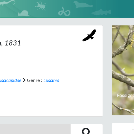
m, 1831
Prev
scicapidae
Genre :
Luscinia
Rossign