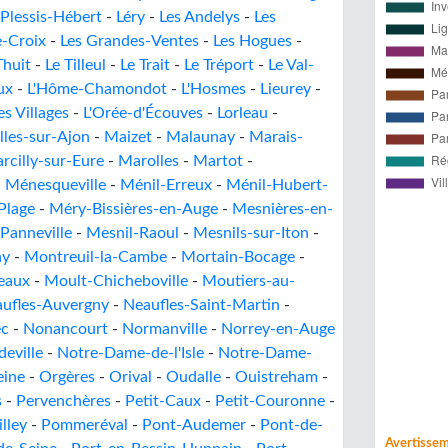
 Plessis-Hébert
-
Léry
-
Les Andelys
-
Les
e-Croix
-
Les Grandes-Ventes
-
Les Hogues
-
Thuit
-
Le Tilleul
-
Le Trait
-
Le Tréport
-
Le Val-
ux
-
L'Hôme-Chamondot
-
L'Hosmes
-
Lieurey
-
es Villages
-
L'Orée-d'Écouves
-
Lorleau
-
les-sur-Ajon
-
Maizet
-
Malaunay
-
Marais-
rcilly-sur-Eure
-
Marolles
-
Martot
-
-
Ménesqueville
-
Ménil-Erreux
-
Ménil-Hubert-
Plage
-
Méry-Bissières-en-Auge
-
Mesnières-en-
Panneville
-
Mesnil-Raoul
-
Mesnils-sur-Iton
-
ny
-
Montreuil-la-Cambe
-
Mortain-Bocage
-
eaux
-
Moult-Chicheboville
-
Moutiers-au-
ufles-Auvergny
-
Neaufles-Saint-Martin
-
ec
-
Nonancourt
-
Normanville
-
Norrey-en-Auge
eville
-
Notre-Dame-de-l'Isle
-
Notre-Dame-
eine
-
Orgères
-
Orival
-
Oudalle
-
Ouistreham
-
s
-
Pervenchères
-
Petit-Caux
-
Petit-Couronne
-
illey
-
Pommeréval
-
Pont-Audemer
-
Pont-de-
Avertisse