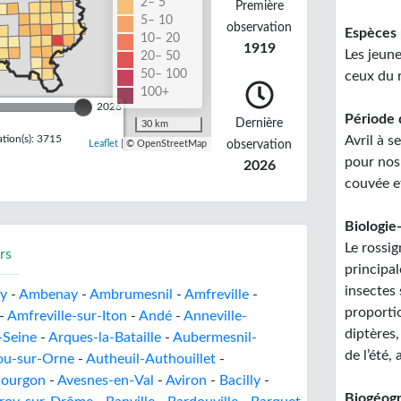
2– 5
Première
5– 10
observation
Espèces 
10– 20
1919
Les jeun
20– 50
50– 100
ceux du 
100+
2026
Période 
Dernière
30 km
tion(s): 3715
Avril à s
observation
Leaflet
| © OpenStreetMap
pour nos
2026
couvée et
Biologie-
Le rossig
rs
principal
insectes
ay
-
Ambenay
-
Ambrumesnil
-
Amfreville
-
proportio
-
Amfreville-sur-Iton
-
Andé
-
Anneville-
diptères
-Seine
-
Arques-la-Bataille
-
Aubermesnil-
de l’été,
u-sur-Orne
-
Autheuil-Authouillet
-
Gourgon
-
Avesnes-en-Val
-
Aviron
-
Bacilly
-
Biogéogr