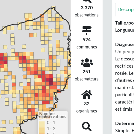
3 370
Descrip
observations
Taille/po
Longueur
524
Diagnose
communes
Un peu p
Le dessus
rectrices
251
rosée. L
observateurs
d’autres 
manifest
particul
caractéri
32
est émis 
organismes
Nombre
d'observations
0– 1
Détermin
1– 2
Simple. F