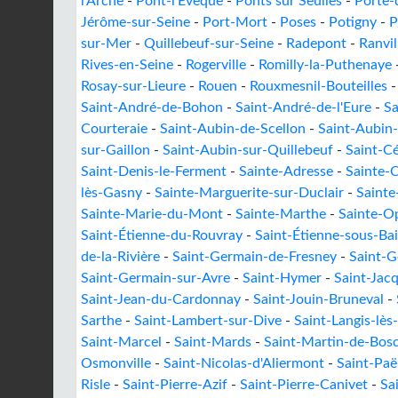
l'Arche
-
Pont-l'Évêque
-
Ponts sur Seulles
-
Porte-
Jérôme-sur-Seine
-
Port-Mort
-
Poses
-
Potigny
-
P
sur-Mer
-
Quillebeuf-sur-Seine
-
Radepont
-
Ranvil
Rives-en-Seine
-
Rogerville
-
Romilly-la-Puthenaye
Rosay-sur-Lieure
-
Rouen
-
Rouxmesnil-Bouteilles
Saint-André-de-Bohon
-
Saint-André-de-l'Eure
-
Sa
Courteraie
-
Saint-Aubin-de-Scellon
-
Saint-Aubin
sur-Gaillon
-
Saint-Aubin-sur-Quillebeuf
-
Saint-Cé
Saint-Denis-le-Ferment
-
Sainte-Adresse
-
Sainte-
lès-Gasny
-
Sainte-Marguerite-sur-Duclair
-
Sainte
Sainte-Marie-du-Mont
-
Sainte-Marthe
-
Sainte-O
Saint-Étienne-du-Rouvray
-
Saint-Étienne-sous-Bai
de-la-Rivière
-
Saint-Germain-de-Fresney
-
Saint-G
Saint-Germain-sur-Avre
-
Saint-Hymer
-
Saint-Jac
Saint-Jean-du-Cardonnay
-
Saint-Jouin-Bruneval
-
Sarthe
-
Saint-Lambert-sur-Dive
-
Saint-Langis-lè
Saint-Marcel
-
Saint-Mards
-
Saint-Martin-de-Bosc
Osmonville
-
Saint-Nicolas-d'Aliermont
-
Saint-Paë
Risle
-
Saint-Pierre-Azif
-
Saint-Pierre-Canivet
-
Sa