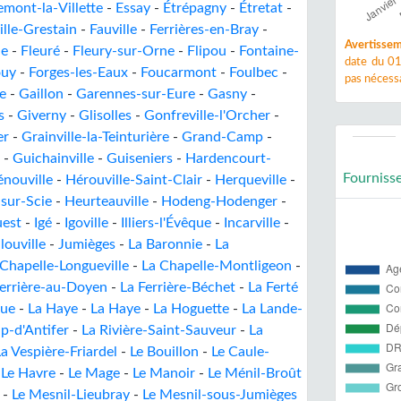
emont-la-Villette
-
Essay
-
Étrépagny
-
Étretat
-
ille-Grestain
-
Fauville
-
Ferrières-en-Bray
-
Avertissem
le
-
Fleuré
-
Fleury-sur-Orne
-
Flipou
-
Fontaine-
date du 01
ouy
-
Forges-les-Eaux
-
Foucarmont
-
Foulbec
-
pas nécessa
le
-
Gaillon
-
Garennes-sur-Eure
-
Gasny
-
s
-
Giverny
-
Glisolles
-
Gonfreville-l'Orcher
-
er
-
Grainville-la-Teinturière
-
Grand-Camp
-
-
Guichainville
-
Guiseniers
-
Hardencourt-
Fourniss
nouville
-
Hérouville-Saint-Clair
-
Herqueville
-
-sur-Scie
-
Heurteauville
-
Hodeng-Hodenger
-
est
-
Igé
-
Igoville
-
Illiers-l'Évêque
-
Incarville
-
llouville
-
Jumièges
-
La Baronnie
-
La
 Chapelle-Longueville
-
La Chapelle-Montligeon
-
Ferrière-au-Doyen
-
La Ferrière-Béchet
-
La Ferté
gue
-
La Haye
-
La Haye
-
La Hoguette
-
La Lande-
p-d'Antifer
-
La Rivière-Saint-Sauveur
-
La
a Vespière-Friardel
-
Le Bouillon
-
Le Caule-
-
Le Havre
-
Le Mage
-
Le Manoir
-
Le Ménil-Broût
-
Le Mesnil-Lieubray
-
Le Mesnil-sous-Jumièges