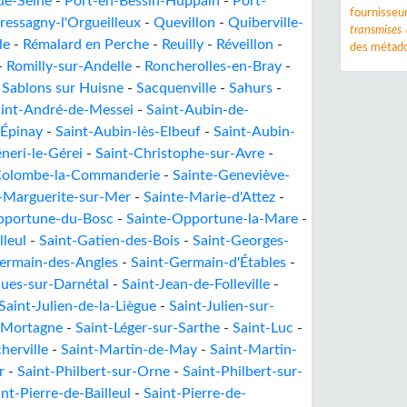
de-Seine
-
Port-en-Bessin-Huppain
-
Port-
fournisse
ressagny-l'Orgueilleux
-
Quevillon
-
Quiberville-
transmises
le
-
Rémalard en Perche
-
Reuilly
-
Réveillon
-
des métado
-
Romilly-sur-Andelle
-
Roncherolles-en-Bray
-
-
Sablons sur Huisne
-
Sacquenville
-
Sahurs
-
int-André-de-Messei
-
Saint-Aubin-de-
-Épinay
-
Saint-Aubin-lès-Elbeuf
-
Saint-Aubin-
neri-le-Gérei
-
Saint-Christophe-sur-Avre
-
Colombe-la-Commanderie
-
Sainte-Geneviève-
-Marguerite-sur-Mer
-
Sainte-Marie-d'Attez
-
pportune-du-Bosc
-
Sainte-Opportune-la-Mare
-
lleul
-
Saint-Gatien-des-Bois
-
Saint-Georges-
ermain-des-Angles
-
Saint-Germain-d'Étables
-
ques-sur-Darnétal
-
Saint-Jean-de-Folleville
-
Saint-Julien-de-la-Liègue
-
Saint-Julien-sur-
s-Mortagne
-
Saint-Léger-sur-Sarthe
-
Saint-Luc
-
herville
-
Saint-Martin-de-May
-
Saint-Martin-
r
-
Saint-Philbert-sur-Orne
-
Saint-Philbert-sur-
int-Pierre-de-Bailleul
-
Saint-Pierre-de-