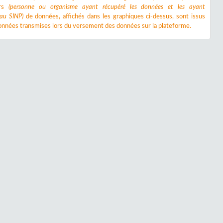
urs
(personne ou organisme ayant récupéré les données et les ayant
 au SINP)
de données, affichés dans les graphiques ci-dessus, sont issus
nnées transmises lors du versement des données sur la plateforme.