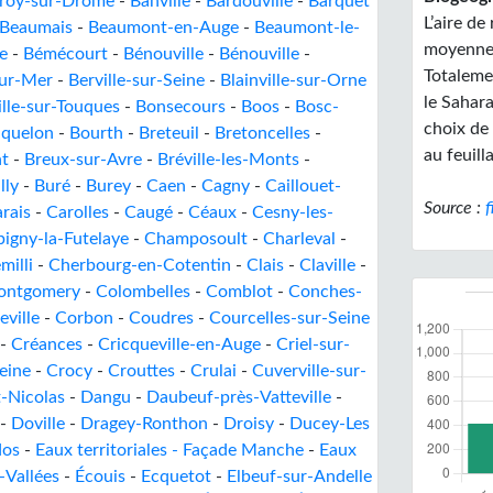
eroy-sur-Drôme
-
Banville
-
Bardouville
-
Barquet
L’aire de
Beaumais
-
Beaumont-en-Auge
-
Beaumont-le-
moyennes
le
-
Bémécourt
-
Bénouville
-
Bénouville
-
Totalemen
sur-Mer
-
Berville-sur-Seine
-
Blainville-sur-Orne
le Sahara
lle-sur-Touques
-
Bonsecours
-
Boos
-
Bosc-
choix de 
quelon
-
Bourth
-
Breteuil
-
Bretoncelles
-
au feuill
nt
-
Breux-sur-Avre
-
Bréville-les-Monts
-
lly
-
Buré
-
Burey
-
Caen
-
Cagny
-
Caillouet-
Source :
f
rais
-
Carolles
-
Caugé
-
Céaux
-
Cesny-les-
igny-la-Futelaye
-
Champosoult
-
Charleval
-
milli
-
Cherbourg-en-Cotentin
-
Clais
-
Claville
-
Montgomery
-
Colombelles
-
Comblot
-
Conches-
eville
-
Corbon
-
Coudres
-
Courcelles-sur-Seine
-
Créances
-
Cricqueville-en-Auge
-
Criel-sur-
eine
-
Crocy
-
Crouttes
-
Crulai
-
Cuverville-sur-
-Nicolas
-
Dangu
-
Daubeuf-près-Vatteville
-
-
Doville
-
Dragey-Ronthon
-
Droisy
-
Ducey-Les
dos
-
Eaux territoriales - Façade Manche
-
Eaux
-Vallées
-
Écouis
-
Ecquetot
-
Elbeuf-sur-Andelle