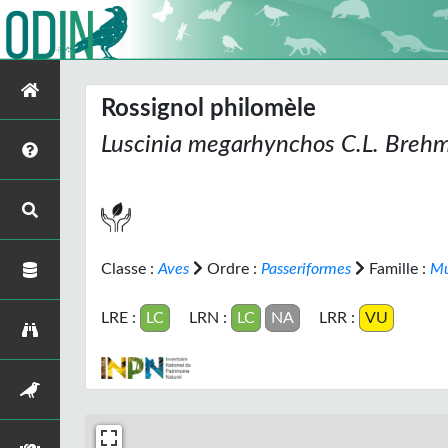
Rossignol philomèle
Luscinia megarhynchos
C.L. Breh
Classe :
Aves
Ordre :
Passeriformes
Famille :
Mu
LRE :
LC
LRN :
LC
NA
LRR :
VU