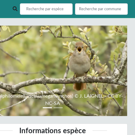
ious
Next
olphilomele(Lusciniamegarhynchos) © J. LAIGNEL - CC BY-
NC-SA
Informations espèce