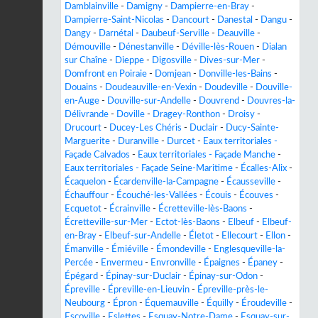
Damblainville
-
Damigny
-
Dampierre-en-Bray
-
Dampierre-Saint-Nicolas
-
Dancourt
-
Danestal
-
Dangu
-
Dangy
-
Darnétal
-
Daubeuf-Serville
-
Deauville
-
Démouville
-
Dénestanville
-
Déville-lès-Rouen
-
Dialan
sur Chaîne
-
Dieppe
-
Digosville
-
Dives-sur-Mer
-
Domfront en Poiraie
-
Domjean
-
Donville-les-Bains
-
Douains
-
Doudeauville-en-Vexin
-
Doudeville
-
Douville-
en-Auge
-
Douville-sur-Andelle
-
Douvrend
-
Douvres-la-
Délivrande
-
Doville
-
Dragey-Ronthon
-
Droisy
-
Drucourt
-
Ducey-Les Chéris
-
Duclair
-
Ducy-Sainte-
Marguerite
-
Duranville
-
Durcet
-
Eaux territoriales -
Façade Calvados
-
Eaux territoriales - Façade Manche
-
Eaux territoriales - Façade Seine-Maritime
-
Écalles-Alix
-
Écaquelon
-
Écardenville-la-Campagne
-
Écausseville
-
Échauffour
-
Écouché-les-Vallées
-
Écouis
-
Écouves
-
Ecquetot
-
Écrainville
-
Écretteville-lès-Baons
-
Écretteville-sur-Mer
-
Ectot-lès-Baons
-
Elbeuf
-
Elbeuf-
en-Bray
-
Elbeuf-sur-Andelle
-
Életot
-
Ellecourt
-
Ellon
-
Émanville
-
Émiéville
-
Émondeville
-
Englesqueville-la-
Percée
-
Envermeu
-
Envronville
-
Épaignes
-
Épaney
-
Épégard
-
Épinay-sur-Duclair
-
Épinay-sur-Odon
-
Épreville
-
Épreville-en-Lieuvin
-
Épreville-près-le-
Neubourg
-
Épron
-
Équemauville
-
Équilly
-
Éroudeville
-
Escoville
-
Eslettes
-
Esquay-Notre-Dame
-
Esquay-sur-