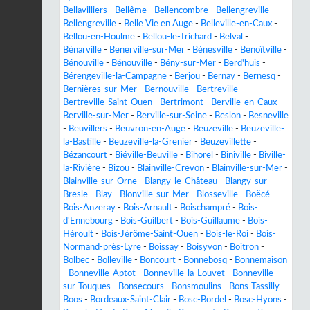
Bellavilliers
-
Bellême
-
Bellencombre
-
Bellengreville
-
Bellengreville
-
Belle Vie en Auge
-
Belleville-en-Caux
-
Bellou-en-Houlme
-
Bellou-le-Trichard
-
Belval
-
Bénarville
-
Benerville-sur-Mer
-
Bénesville
-
Benoîtville
-
Bénouville
-
Bénouville
-
Bény-sur-Mer
-
Berd'huis
-
Bérengeville-la-Campagne
-
Berjou
-
Bernay
-
Bernesq
-
Bernières-sur-Mer
-
Bernouville
-
Bertreville
-
Bertreville-Saint-Ouen
-
Bertrimont
-
Berville-en-Caux
-
Berville-sur-Mer
-
Berville-sur-Seine
-
Beslon
-
Besneville
-
Beuvillers
-
Beuvron-en-Auge
-
Beuzeville
-
Beuzeville-
la-Bastille
-
Beuzeville-la-Grenier
-
Beuzevillette
-
Bézancourt
-
Biéville-Beuville
-
Bihorel
-
Biniville
-
Biville-
la-Rivière
-
Bizou
-
Blainville-Crevon
-
Blainville-sur-Mer
-
Blainville-sur-Orne
-
Blangy-le-Château
-
Blangy-sur-
Bresle
-
Blay
-
Blonville-sur-Mer
-
Blosseville
-
Boëcé
-
Bois-Anzeray
-
Bois-Arnault
-
Boischampré
-
Bois-
d'Ennebourg
-
Bois-Guilbert
-
Bois-Guillaume
-
Bois-
Héroult
-
Bois-Jérôme-Saint-Ouen
-
Bois-le-Roi
-
Bois-
Normand-près-Lyre
-
Boissay
-
Boisyvon
-
Boitron
-
Bolbec
-
Bolleville
-
Boncourt
-
Bonnebosq
-
Bonnemaison
-
Bonneville-Aptot
-
Bonneville-la-Louvet
-
Bonneville-
sur-Touques
-
Bonsecours
-
Bonsmoulins
-
Bons-Tassilly
-
Boos
-
Bordeaux-Saint-Clair
-
Bosc-Bordel
-
Bosc-Hyons
-