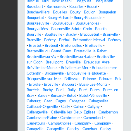
Bosc-le-Hard
-
Bosc-Mesnil
-
Bosgouet
-
Bosquentin
-
Bosrobert
-
Bosroumois
-
Bouafles
-
Boucé
-
Bouchevilliers
-
Bouelles
-
Bougy
-
Boulon
-
Bouquelon
-
Bouquetot
-
Bourg-Achard
-
Bourg-Beaudouin
-
Bourgeauville
-
Bourguébus
-
Bourguenolles
-
Bourgvallées
-
Bourneville-Sainte-Croix
-
Bourth
-
Bourville
-
Boutteville
-
Brachy
-
Bracquetuit
-
Brainville
-
Branville
-
Brécey
-
Bréhal
-
Brémontier-Merval
-
Brémoy
-
Brestot
-
Breteuil
-
Bretoncelles
-
Bretteville
-
Bretteville-du-Grand-Caux
-
Bretteville-le-Rabet
-
Bretteville-sur-Ay
-
Bretteville-sur-Laize
-
Bretteville-
sur-Odon
-
Breuilpont
-
Breuville
-
Breux-sur-Avre
-
Bréville-les-Monts
-
Bréville-sur-Mer
-
Bricquebec-en-
Cotentin
-
Bricqueville
-
Bricqueville-la-Blouette
-
Bricqueville-sur-Mer
-
Brillevast
-
Brionne
-
Briouze
-
Brix
-
Broglie
-
Brosville
-
Brucourt
-
Buais-Les-Monts
-
Bucéels
-
Buchy
-
Bueil
-
Bully
-
Buré
-
Bures
-
Bures-en-
Bray
-
Burey
-
Bursard
-
Butot
-
Butot-Vénesville
-
Cabourg
-
Caen
-
Cagny
-
Cahagnes
-
Cahagnolles
-
Caillouet-Orgeville
-
Cailly
-
Cairon
-
Caligny
-
Callengeville
-
Calleville-les-Deux-Églises
-
Cambernon
-
Cambes-en-Plaine
-
Cambremer
-
Camembert
-
Cametours
-
Campagnolles
-
Campigny
-
Campigny
-
Canapville
-
Canapville
-
Canchy
-
Canehan
-
Canisy
-