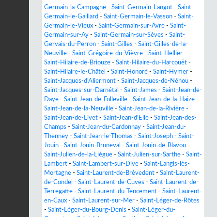
Germain-la-Campagne
-
Saint-Germain-Langot
-
Saint-
Germain-le-Gaillard
-
Saint-Germain-le-Vasson
-
Saint-
Germain-le-Vieux
-
Saint-Germain-sur-Avre
-
Saint-
Germain-sur-Ay
-
Saint-Germain-sur-Sèves
-
Saint-
Gervais-du-Perron
-
Saint-Gilles
-
Saint-Gilles-de-la-
Neuville
-
Saint-Grégoire-du-Vièvre
-
Saint-Hellier
-
Saint-Hilaire-de-Briouze
-
Saint-Hilaire-du-Harcouët
-
Saint-Hilaire-le-Châtel
-
Saint-Honoré
-
Saint-Hymer
-
Saint-Jacques-d'Aliermont
-
Saint-Jacques-de-Néhou
-
Saint-Jacques-sur-Darnétal
-
Saint-James
-
Saint-Jean-de-
Daye
-
Saint-Jean-de-Folleville
-
Saint-Jean-de-la-Haize
-
Saint-Jean-de-la-Neuville
-
Saint-Jean-de-la-Rivière
-
Saint-Jean-de-Livet
-
Saint-Jean-d'Elle
-
Saint-Jean-des-
Champs
-
Saint-Jean-du-Cardonnay
-
Saint-Jean-du-
Thenney
-
Saint-Jean-le-Thomas
-
Saint-Joseph
-
Saint-
Jouin
-
Saint-Jouin-Bruneval
-
Saint-Jouin-de-Blavou
-
Saint-Julien-de-la-Liègue
-
Saint-Julien-sur-Sarthe
-
Saint-
Lambert
-
Saint-Lambert-sur-Dive
-
Saint-Langis-lès-
Mortagne
-
Saint-Laurent-de-Brèvedent
-
Saint-Laurent-
de-Condel
-
Saint-Laurent-de-Cuves
-
Saint-Laurent-de-
Terregatte
-
Saint-Laurent-du-Tencement
-
Saint-Laurent-
en-Caux
-
Saint-Laurent-sur-Mer
-
Saint-Léger-de-Rôtes
-
Saint-Léger-du-Bourg-Denis
-
Saint-Léger-du-