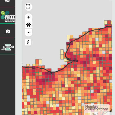
+
-
Nombre
d'observations
0– 1