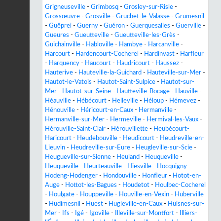
Grigneuseville
-
Grimbosq
-
Grosley-sur-Risle
-
Grossœuvre
-
Grosville
-
Gruchet-le-Valasse
-
Grumesnil
-
Guêprei
-
Guerny
-
Guéron
-
Guerquesalles
-
Guerville
-
Gueures
-
Gueutteville
-
Gueutteville-les-Grès
-
Guichainville
-
Habloville
-
Hambye
-
Harcanville
-
Harcourt
-
Hardencourt-Cocherel
-
Hardinvast
-
Harfleur
-
Harquency
-
Haucourt
-
Haudricourt
-
Haussez
-
Hauterive
-
Hauteville-la-Guichard
-
Hauteville-sur-Mer
-
Hautot-le-Vatois
-
Hautot-Saint-Sulpice
-
Hautot-sur-
Mer
-
Hautot-sur-Seine
-
Hautteville-Bocage
-
Hauville
-
Héauville
-
Hébécourt
-
Helleville
-
Héloup
-
Hémevez
-
Hénouville
-
Héricourt-en-Caux
-
Hermanville
-
Hermanville-sur-Mer
-
Hermeville
-
Hermival-les-Vaux
-
Hérouville-Saint-Clair
-
Hérouvillette
-
Heubécourt-
Haricourt
-
Heudebouville
-
Heudicourt
-
Heudreville-en-
Lieuvin
-
Heudreville-sur-Eure
-
Heugleville-sur-Scie
-
Heugueville-sur-Sienne
-
Heuland
-
Heuqueville
-
Heuqueville
-
Heurteauville
-
Hiesville
-
Hocquigny
-
Hodeng-Hodenger
-
Hondouville
-
Honfleur
-
Hotot-en-
Auge
-
Hottot-les-Bagues
-
Houdetot
-
Houlbec-Cocherel
-
Houlgate
-
Houppeville
-
Houville-en-Vexin
-
Huberville
-
Hudimesnil
-
Huest
-
Hugleville-en-Caux
-
Huisnes-sur-
Mer
-
Ifs
-
Igé
-
Igoville
-
Illeville-sur-Montfort
-
Illiers-