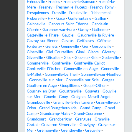
Frénouville
-
Fresles
-
Fresnay-le-Samson
-
Fresné-la-
Mère
-
Fresney
-
Fresney-le-Puceux
-
Fresnoy-Folny
-
Fresquiennes
-
Fresville
-
Freulleville
-
Frichemesnil
-
Froberville
-
Fry
-
Gacé
-
Gaillefontaine
-
Gaillon
-
Gainneville
-
Gancourt-Saint-Étienne
-
Gandelain
-
Gâprée
-
Garennes-sur-Eure
-
Gasny
-
Gathemo
-
Gatteville-le-Phare
-
Gauciel
-
Gaudreville-la-Rivière
-
Gavray-sur-Sienne
-
Gavrus
-
Geffosses
-
Géfosse-
Fontenay
-
Genêts
-
Genneville
-
Ger
-
Gerponville
-
Giberville
-
Giel-Courteilles
-
Ginai
-
Gisors
-
Giverny
-
Giverville
-
Glisolles
-
Glos
-
Glos-sur-Risle
-
Goderville
-
Gommerville
-
Gonfreville
-
Gonfreville-Caillot
-
Gonfreville-l'Orcher
-
Gonneville-en-Auge
-
Gonneville-
la-Mallet
-
Gonneville-Le Theil
-
Gonneville-sur-Honfleur
-
Gonneville-sur-Mer
-
Gonneville-sur-Scie
-
Gorges
-
Gouffern en Auge
-
Goupillières
-
Goupil-Othon
-
Gournay-en-Bray
-
Goustranville
-
Gouvets
-
Gouville-
sur-Mer
-
Gouvix
-
Gouy
-
Graignes-Mesnil-Angot
-
Graimbouville
-
Grainville-la-Teinturière
-
Grainville-sur-
Odon
-
Grand Bourgtheroulde
-
Grand-Camp
-
Grand-
Camp
-
Grandcamp-Maisy
-
Grand-Couronne
-
Grandcourt
-
Grandparigny
-
Grangues
-
Granville
-
Gratot
-
Graveron-Sémerville
-
Gravigny
-
Graye-sur-
Mer
-
Grémonville
-
Grentheville
-
Greuville
-