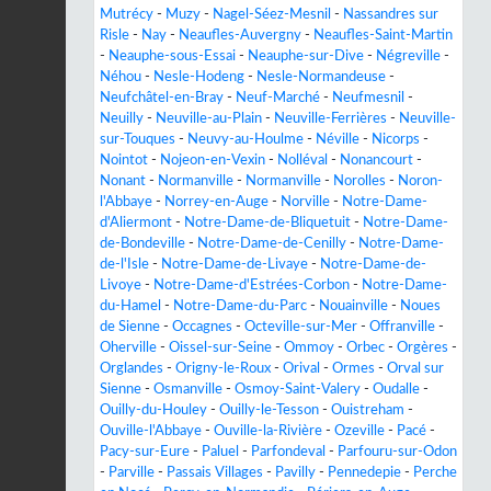
Mutrécy
-
Muzy
-
Nagel-Séez-Mesnil
-
Nassandres sur
Risle
-
Nay
-
Neaufles-Auvergny
-
Neaufles-Saint-Martin
-
Neauphe-sous-Essai
-
Neauphe-sur-Dive
-
Négreville
-
Néhou
-
Nesle-Hodeng
-
Nesle-Normandeuse
-
Neufchâtel-en-Bray
-
Neuf-Marché
-
Neufmesnil
-
Neuilly
-
Neuville-au-Plain
-
Neuville-Ferrières
-
Neuville-
sur-Touques
-
Neuvy-au-Houlme
-
Néville
-
Nicorps
-
Nointot
-
Nojeon-en-Vexin
-
Nolléval
-
Nonancourt
-
Nonant
-
Normanville
-
Normanville
-
Norolles
-
Noron-
l'Abbaye
-
Norrey-en-Auge
-
Norville
-
Notre-Dame-
d'Aliermont
-
Notre-Dame-de-Bliquetuit
-
Notre-Dame-
de-Bondeville
-
Notre-Dame-de-Cenilly
-
Notre-Dame-
de-l'Isle
-
Notre-Dame-de-Livaye
-
Notre-Dame-de-
Livoye
-
Notre-Dame-d'Estrées-Corbon
-
Notre-Dame-
du-Hamel
-
Notre-Dame-du-Parc
-
Nouainville
-
Noues
de Sienne
-
Occagnes
-
Octeville-sur-Mer
-
Offranville
-
Oherville
-
Oissel-sur-Seine
-
Ommoy
-
Orbec
-
Orgères
-
Orglandes
-
Origny-le-Roux
-
Orival
-
Ormes
-
Orval sur
Sienne
-
Osmanville
-
Osmoy-Saint-Valery
-
Oudalle
-
Ouilly-du-Houley
-
Ouilly-le-Tesson
-
Ouistreham
-
Ouville-l'Abbaye
-
Ouville-la-Rivière
-
Ozeville
-
Pacé
-
Pacy-sur-Eure
-
Paluel
-
Parfondeval
-
Parfouru-sur-Odon
-
Parville
-
Passais Villages
-
Pavilly
-
Pennedepie
-
Perche