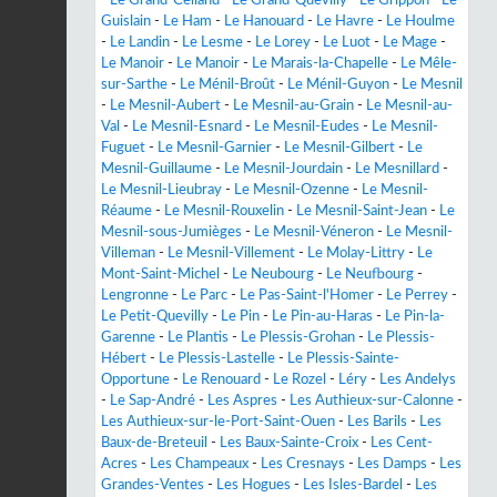
-
Le Grand-Celland
-
Le Grand-Quevilly
-
Le Grippon
-
Le
Guislain
-
Le Ham
-
Le Hanouard
-
Le Havre
-
Le Houlme
-
Le Landin
-
Le Lesme
-
Le Lorey
-
Le Luot
-
Le Mage
-
Le Manoir
-
Le Manoir
-
Le Marais-la-Chapelle
-
Le Mêle-
sur-Sarthe
-
Le Ménil-Broût
-
Le Ménil-Guyon
-
Le Mesnil
-
Le Mesnil-Aubert
-
Le Mesnil-au-Grain
-
Le Mesnil-au-
Val
-
Le Mesnil-Esnard
-
Le Mesnil-Eudes
-
Le Mesnil-
Fuguet
-
Le Mesnil-Garnier
-
Le Mesnil-Gilbert
-
Le
Mesnil-Guillaume
-
Le Mesnil-Jourdain
-
Le Mesnillard
-
Le Mesnil-Lieubray
-
Le Mesnil-Ozenne
-
Le Mesnil-
Réaume
-
Le Mesnil-Rouxelin
-
Le Mesnil-Saint-Jean
-
Le
Mesnil-sous-Jumièges
-
Le Mesnil-Véneron
-
Le Mesnil-
Villeman
-
Le Mesnil-Villement
-
Le Molay-Littry
-
Le
Mont-Saint-Michel
-
Le Neubourg
-
Le Neufbourg
-
Lengronne
-
Le Parc
-
Le Pas-Saint-l'Homer
-
Le Perrey
-
Le Petit-Quevilly
-
Le Pin
-
Le Pin-au-Haras
-
Le Pin-la-
Garenne
-
Le Plantis
-
Le Plessis-Grohan
-
Le Plessis-
Hébert
-
Le Plessis-Lastelle
-
Le Plessis-Sainte-
Opportune
-
Le Renouard
-
Le Rozel
-
Léry
-
Les Andelys
-
Le Sap-André
-
Les Aspres
-
Les Authieux-sur-Calonne
-
Les Authieux-sur-le-Port-Saint-Ouen
-
Les Barils
-
Les
Baux-de-Breteuil
-
Les Baux-Sainte-Croix
-
Les Cent-
Acres
-
Les Champeaux
-
Les Cresnays
-
Les Damps
-
Les
Grandes-Ventes
-
Les Hogues
-
Les Isles-Bardel
-
Les