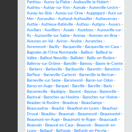
Panthou
-
Aucey-la-Plaine
-
Audouville-la-Hubert
-
Audrieu
-
Aulnay-sur-Iton
-
Aumale
-
Aumeville-Lestre
-
Aunay-les-Bois
-
Aunou-sur-Orne
-
Auppegard
-
Aure sur
Mer
-
Aurseulles
-
Autheuil-Authouillet
-
Authevernes
-
Authie
-
Authieux-Ratiéville
-
Authou
-
Autigny
-
Auvers
-
Auvillars
-
Auvilliers
-
Auxais
-
Auzebosc
-
Auzouville-sur-
Ry
-
Auzouville-sur-Saâne
-
Avenay
-
Avesnes-en-Bray
-
Avesnes-en-Val
-
Aviron
-
Avoine
-
Avranches
-
Avremesnil
-
Bacilly
-
Bacqueville
-
Bacqueville-en-Caux
-
Bagnoles de l'Orne Normandie
-
Bailleul
-
Bailleul-la-
Vallée
-
Bailleul-Neuville
-
Baillolet
-
Bailly-en-Rivière
-
Balleroy-sur-Drôme
-
Banville
-
Banvou
-
Baons-le-Comte
-
Barbery
-
Barbeville
-
Bardouville
-
Barentin
-
Barenton
-
Barfleur
-
Barneville-Carteret
-
Barneville-la-Bertran
-
Barneville-sur-Seine
-
Baromesnil
-
Baron-sur-Odon
-
Barou-en-Auge
-
Barquet
-
Barville
-
Barville
-
Basly
-
Basseneville
-
Baubigny
-
Bavent
-
Bayeux
-
Bazenville
-
Bazinval
-
Bazoches-au-Houlme
-
Bazoches-sur-Hoëne
-
Beaubec-la-Rosière
-
Beaubray
-
Beauchamps
-
Beaucoudray
-
Beaufai
-
Beauficel-en-Lyons
-
Beaufour-
Druval
-
Beaulieu
-
Beaumais
-
Beaumesnil
-
Beaumontel
-
Beaumont-en-Auge
-
Beaumont-le-Roger
-
Beaussault
-
Beauvain
-
Beauval-en-Caux
-
Beauvoir
-
Beauvoir-en-
Lyons
-
Belbeuf
-
Belfonds
-
Belforêt-en-Perche
-