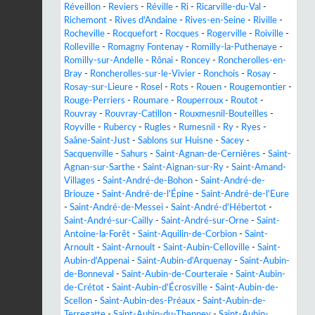
Réveillon
-
Reviers
-
Réville
-
Ri
-
Ricarville-du-Val
-
Richemont
-
Rives d'Andaine
-
Rives-en-Seine
-
Riville
-
Rocheville
-
Rocquefort
-
Rocques
-
Rogerville
-
Roiville
-
Rolleville
-
Romagny Fontenay
-
Romilly-la-Puthenaye
-
Romilly-sur-Andelle
-
Rônai
-
Roncey
-
Roncherolles-en-
Bray
-
Roncherolles-sur-le-Vivier
-
Ronchois
-
Rosay
-
Rosay-sur-Lieure
-
Rosel
-
Rots
-
Rouen
-
Rougemontier
-
Rouge-Perriers
-
Roumare
-
Rouperroux
-
Routot
-
Rouvray
-
Rouvray-Catillon
-
Rouxmesnil-Bouteilles
-
Royville
-
Rubercy
-
Rugles
-
Rumesnil
-
Ry
-
Ryes
-
Saâne-Saint-Just
-
Sablons sur Huisne
-
Sacey
-
Sacquenville
-
Sahurs
-
Saint-Agnan-de-Cernières
-
Saint-
Agnan-sur-Sarthe
-
Saint-Aignan-sur-Ry
-
Saint-Amand-
Villages
-
Saint-André-de-Bohon
-
Saint-André-de-
Briouze
-
Saint-André-de-l'Épine
-
Saint-André-de-l'Eure
-
Saint-André-de-Messei
-
Saint-André-d'Hébertot
-
Saint-André-sur-Cailly
-
Saint-André-sur-Orne
-
Saint-
Antoine-la-Forêt
-
Saint-Aquilin-de-Corbion
-
Saint-
Arnoult
-
Saint-Arnoult
-
Saint-Aubin-Celloville
-
Saint-
Aubin-d'Appenai
-
Saint-Aubin-d'Arquenay
-
Saint-Aubin-
de-Bonneval
-
Saint-Aubin-de-Courteraie
-
Saint-Aubin-
de-Crétot
-
Saint-Aubin-d'Écrosville
-
Saint-Aubin-de-
Scellon
-
Saint-Aubin-des-Préaux
-
Saint-Aubin-de-
Terregatte
-
Saint-Aubin-du-Thenney
-
Saint-Aubin-