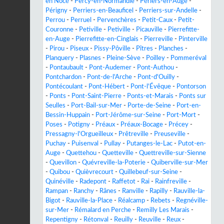
en Nocé
-
Percy-en-Normandie
-
Périers-en-Auge
-
Périgny
-
Perriers-en-Beauficel
-
Perriers-sur-Andelle
-
Perrou
-
Perruel
-
Pervenchères
-
Petit-Caux
-
Petit-
Couronne
-
Petiville
-
Petiville
-
Picauville
-
Pierrefitte-
en-Auge
-
Pierrefitte-en-Cinglais
-
Pierreville
-
Pinterville
-
Pirou
-
Piseux
-
Pissy-Pôville
-
Pîtres
-
Planches
-
Planquery
-
Plasnes
-
Pleine-Sève
-
Poilley
-
Pommeréval
-
Pontaubault
-
Pont-Audemer
-
Pont-Authou
-
Pontchardon
-
Pont-de-l'Arche
-
Pont-d'Ouilly
-
Pontécoulant
-
Pont-Hébert
-
Pont-l'Évêque
-
Pontorson
-
Ponts
-
Pont-Saint-Pierre
-
Ponts-et-Marais
-
Ponts sur
Seulles
-
Port-Bail-sur-Mer
-
Porte-de-Seine
-
Port-en-
Bessin-Huppain
-
Port-Jérôme-sur-Seine
-
Port-Mort
-
Poses
-
Potigny
-
Préaux
-
Préaux-Bocage
-
Précey
-
Pressagny-l'Orgueilleux
-
Prêtreville
-
Preuseville
-
Puchay
-
Puisenval
-
Pullay
-
Putanges-le-Lac
-
Putot-en-
Auge
-
Quettehou
-
Quetteville
-
Quettreville-sur-Sienne
-
Quevillon
-
Quévreville-la-Poterie
-
Quiberville-sur-Mer
-
Quibou
-
Quièvrecourt
-
Quillebeuf-sur-Seine
-
Quinéville
-
Radepont
-
Raffetot
-
Rai
-
Rainfreville
-
Rampan
-
Ranchy
-
Rânes
-
Ranville
-
Rapilly
-
Rauville-la-
Bigot
-
Rauville-la-Place
-
Réalcamp
-
Rebets
-
Regnéville-
sur-Mer
-
Rémalard en Perche
-
Remilly Les Marais
-
Repentigny
-
Rétonval
-
Reuilly
-
Reuville
-
Reux
-