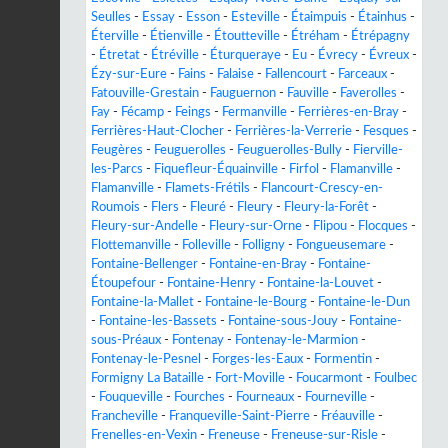
Seulles
-
Essay
-
Esson
-
Esteville
-
Étaimpuis
-
Étainhus
-
Éterville
-
Étienville
-
Étoutteville
-
Étréham
-
Étrépagny
-
Étretat
-
Étréville
-
Éturqueraye
-
Eu
-
Évrecy
-
Évreux
-
Ézy-sur-Eure
-
Fains
-
Falaise
-
Fallencourt
-
Farceaux
-
Fatouville-Grestain
-
Fauguernon
-
Fauville
-
Faverolles
-
Fay
-
Fécamp
-
Feings
-
Fermanville
-
Ferrières-en-Bray
-
Ferrières-Haut-Clocher
-
Ferrières-la-Verrerie
-
Fesques
-
Feugères
-
Feuguerolles
-
Feuguerolles-Bully
-
Fierville-
les-Parcs
-
Fiquefleur-Équainville
-
Firfol
-
Flamanville
-
Flamanville
-
Flamets-Frétils
-
Flancourt-Crescy-en-
Roumois
-
Flers
-
Fleuré
-
Fleury
-
Fleury-la-Forêt
-
Fleury-sur-Andelle
-
Fleury-sur-Orne
-
Flipou
-
Flocques
-
Flottemanville
-
Folleville
-
Folligny
-
Fongueusemare
-
Fontaine-Bellenger
-
Fontaine-en-Bray
-
Fontaine-
Étoupefour
-
Fontaine-Henry
-
Fontaine-la-Louvet
-
Fontaine-la-Mallet
-
Fontaine-le-Bourg
-
Fontaine-le-Dun
-
Fontaine-les-Bassets
-
Fontaine-sous-Jouy
-
Fontaine-
sous-Préaux
-
Fontenay
-
Fontenay-le-Marmion
-
Fontenay-le-Pesnel
-
Forges-les-Eaux
-
Formentin
-
Formigny La Bataille
-
Fort-Moville
-
Foucarmont
-
Foulbec
-
Fouqueville
-
Fourches
-
Fourneaux
-
Fourneville
-
Francheville
-
Franqueville-Saint-Pierre
-
Fréauville
-
Frenelles-en-Vexin
-
Freneuse
-
Freneuse-sur-Risle
-