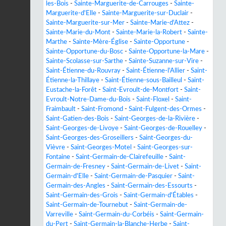
les-Bois
-
Sainte-Marguerite-de-Carrouges
-
Sainte-
Marguerite-d'Elle
-
Sainte-Marguerite-sur-Duclair
-
Sainte-Marguerite-sur-Mer
-
Sainte-Marie-d'Attez
-
Sainte-Marie-du-Mont
-
Sainte-Marie-la-Robert
-
Sainte-
Marthe
-
Sainte-Mère-Église
-
Sainte-Opportune
-
Sainte-Opportune-du-Bosc
-
Sainte-Opportune-la-Mare
-
Sainte-Scolasse-sur-Sarthe
-
Sainte-Suzanne-sur-Vire
-
Saint-Étienne-du-Rouvray
-
Saint-Étienne-l'Allier
-
Saint-
Étienne-la-Thillaye
-
Saint-Étienne-sous-Bailleul
-
Saint-
Eustache-la-Forêt
-
Saint-Evroult-de-Montfort
-
Saint-
Evroult-Notre-Dame-du-Bois
-
Saint-Floxel
-
Saint-
Fraimbault
-
Saint-Fromond
-
Saint-Fulgent-des-Ormes
-
Saint-Gatien-des-Bois
-
Saint-Georges-de-la-Rivière
-
Saint-Georges-de-Livoye
-
Saint-Georges-de-Rouelley
-
Saint-Georges-des-Groseillers
-
Saint-Georges-du-
Vièvre
-
Saint-Georges-Motel
-
Saint-Georges-sur-
Fontaine
-
Saint-Germain-de-Clairefeuille
-
Saint-
Germain-de-Fresney
-
Saint-Germain-de-Livet
-
Saint-
Germain-d'Elle
-
Saint-Germain-de-Pasquier
-
Saint-
Germain-des-Angles
-
Saint-Germain-des-Essourts
-
Saint-Germain-des-Grois
-
Saint-Germain-d'Étables
-
Saint-Germain-de-Tournebut
-
Saint-Germain-de-
Varreville
-
Saint-Germain-du-Corbéis
-
Saint-Germain-
du-Pert
-
Saint-Germain-la-Blanche-Herbe
-
Saint-