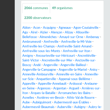
2066
communes
49
organismes
2200
observateurs
Ablon
-
Acon
-
Acquigny
-
Agneaux
-
Agon-Coutainville
-
Agy
-
Airel
-
Aizier
-
Alençon
-
Alizay
-
Allouville-
Bellefosse
-
Almenêches
-
Amayé-sur-Orne
-
Ambenay
-
Ambrumesnil
-
Amfreville
-
Amfreville-la-Mi-Voie
-
Amfreville-les-Champs
-
Amfreville-Saint-Amand
-
Amfreville-sous-les-Monts
-
Amfreville-sur-Iton
-
Amigny
-
Ancourteville-sur-Héricourt
-
Ancretiéville-
Saint-Victor
-
Ancretteville-sur-Mer
-
Anctoville-sur-
Boscq
-
Andé
-
Angerville
-
Angerville-Bailleul
-
Angerville-la-Campagne
-
Angerville-la-Martel
-
Anisy
-
Anneville-Ambourville
-
Anneville-en-Saire
-
Anneville-
sur-Scie
-
Anquetierville
-
Appenai-sous-Bellême
-
Appeville
-
Appeville-Annebault
-
Ardouval
-
Arelaune-
en-Seine
-
Argences
-
Argentan
-
Argueil
-
Arnières-sur-
Iton
-
Arques-la-Bataille
-
Arromanches-les-Bains
-
Asnelles
-
Asnières-en-Bessin
-
Athis-Val de Rouvre
-
Aube
-
Aubéguimont
-
Aubermesnil-aux-Érables
-
Aubermesnil-Beaumais
-
Auberville
-
Aubigny
-
Aubry-le-