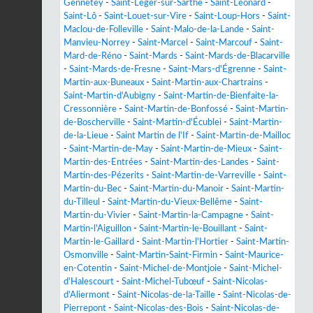
Gennetey
-
Saint-Léger-sur-Sarthe
-
Saint-Léonard
-
Saint-Lô
-
Saint-Louet-sur-Vire
-
Saint-Loup-Hors
-
Saint-
Maclou-de-Folleville
-
Saint-Malo-de-la-Lande
-
Saint-
Manvieu-Norrey
-
Saint-Marcel
-
Saint-Marcouf
-
Saint-
Mard-de-Réno
-
Saint-Mards
-
Saint-Mards-de-Blacarville
-
Saint-Mards-de-Fresne
-
Saint-Mars-d'Égrenne
-
Saint-
Martin-aux-Buneaux
-
Saint-Martin-aux-Chartrains
-
Saint-Martin-d'Aubigny
-
Saint-Martin-de-Bienfaite-la-
Cressonnière
-
Saint-Martin-de-Bonfossé
-
Saint-Martin-
de-Boscherville
-
Saint-Martin-d'Écublei
-
Saint-Martin-
de-la-Lieue
-
Saint Martin de l'If
-
Saint-Martin-de-Mailloc
-
Saint-Martin-de-May
-
Saint-Martin-de-Mieux
-
Saint-
Martin-des-Entrées
-
Saint-Martin-des-Landes
-
Saint-
Martin-des-Pézerits
-
Saint-Martin-de-Varreville
-
Saint-
Martin-du-Bec
-
Saint-Martin-du-Manoir
-
Saint-Martin-
du-Tilleul
-
Saint-Martin-du-Vieux-Bellême
-
Saint-
Martin-du-Vivier
-
Saint-Martin-la-Campagne
-
Saint-
Martin-l'Aiguillon
-
Saint-Martin-le-Bouillant
-
Saint-
Martin-le-Gaillard
-
Saint-Martin-l'Hortier
-
Saint-Martin-
Osmonville
-
Saint-Martin-Saint-Firmin
-
Saint-Maurice-
en-Cotentin
-
Saint-Michel-de-Montjoie
-
Saint-Michel-
d'Halescourt
-
Saint-Michel-Tubœuf
-
Saint-Nicolas-
d'Aliermont
-
Saint-Nicolas-de-la-Taille
-
Saint-Nicolas-de-
Pierrepont
-
Saint-Nicolas-des-Bois
-
Saint-Nicolas-de-