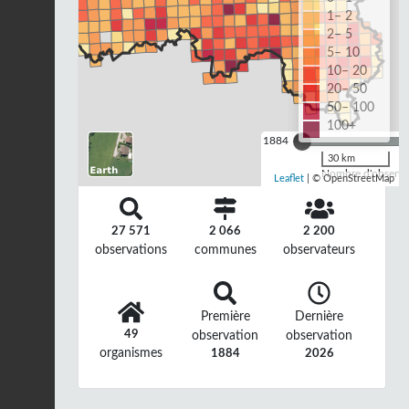
1– 2
2– 5
5– 10
10– 20
20– 50
50– 100
100+
1884
30 km
Nombre d'observat
Leaflet
| © OpenStreetMap
27 571
2 066
2 200
observations
communes
observateurs
Première
Dernière
49
observation
observation
organismes
1884
2026