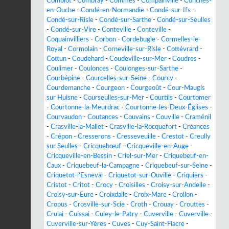
Comblot
-
Combray
-
Commes
-
Compainville
-
Conches-
en-Ouche
-
Condé-en-Normandie
-
Condé-sur-Ifs
-
Condé-sur-Risle
-
Condé-sur-Sarthe
-
Condé-sur-Seulles
-
Condé-sur-Vire
-
Conteville
-
Conteville
-
Coquainvilliers
-
Corbon
-
Cordebugle
-
Cormelles-le-
Royal
-
Cormolain
-
Corneville-sur-Risle
-
Cottévrard
-
Cottun
-
Coudehard
-
Coudeville-sur-Mer
-
Coudres
-
Coulimer
-
Coulonces
-
Coulonges-sur-Sarthe
-
Courbépine
-
Courcelles-sur-Seine
-
Courcy
-
Courdemanche
-
Courgeon
-
Courgeoût
-
Cour-Maugis
sur Huisne
-
Courseulles-sur-Mer
-
Courtils
-
Courtomer
-
Courtonne-la-Meurdrac
-
Courtonne-les-Deux-Églises
-
Courvaudon
-
Coutances
-
Couvains
-
Couville
-
Craménil
-
Crasville-la-Mallet
-
Crasville-la-Rocquefort
-
Créances
-
Crépon
-
Cresserons
-
Cresseveuille
-
Crestot
-
Creully
sur Seulles
-
Cricquebœuf
-
Cricqueville-en-Auge
-
Cricqueville-en-Bessin
-
Criel-sur-Mer
-
Criquebeuf-en-
Caux
-
Criquebeuf-la-Campagne
-
Criquebeuf-sur-Seine
-
Criquetot-l'Esneval
-
Criquetot-sur-Ouville
-
Criquiers
-
Cristot
-
Critot
-
Crocy
-
Croisilles
-
Croisy-sur-Andelle
-
Croisy-sur-Eure
-
Croixdalle
-
Croix-Mare
-
Crollon
-
Cropus
-
Crosville-sur-Scie
-
Croth
-
Crouay
-
Crouttes
-
Crulai
-
Cuissai
-
Culey-le-Patry
-
Cuverville
-
Cuverville
-
Cuverville-sur-Yères
-
Cuves
-
Cuy-Saint-Fiacre
-