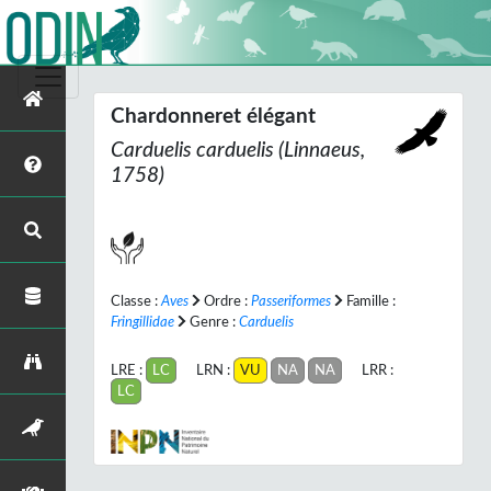
Chardonneret élégant
Carduelis carduelis
(Linnaeus,
1758)
Classe :
Aves
Ordre :
Passeriformes
Famille :
Fringillidae
Genre :
Carduelis
LRE :
LC
LRN :
VU
NA
NA
LRR :
LC