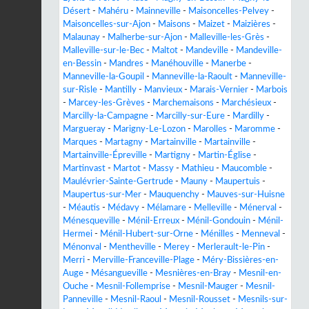
Désert
-
Mahéru
-
Mainneville
-
Maisoncelles-Pelvey
-
Maisoncelles-sur-Ajon
-
Maisons
-
Maizet
-
Maizières
-
Malaunay
-
Malherbe-sur-Ajon
-
Malleville-les-Grès
-
Malleville-sur-le-Bec
-
Maltot
-
Mandeville
-
Mandeville-
en-Bessin
-
Mandres
-
Manéhouville
-
Manerbe
-
Manneville-la-Goupil
-
Manneville-la-Raoult
-
Manneville-
sur-Risle
-
Mantilly
-
Manvieux
-
Marais-Vernier
-
Marbois
-
Marcey-les-Grèves
-
Marchemaisons
-
Marchésieux
-
Marcilly-la-Campagne
-
Marcilly-sur-Eure
-
Mardilly
-
Margueray
-
Marigny-Le-Lozon
-
Marolles
-
Maromme
-
Marques
-
Martagny
-
Martainville
-
Martainville
-
Martainville-Épreville
-
Martigny
-
Martin-Église
-
Martinvast
-
Martot
-
Massy
-
Mathieu
-
Maucomble
-
Maulévrier-Sainte-Gertrude
-
Mauny
-
Maupertuis
-
Maupertus-sur-Mer
-
Mauquenchy
-
Mauves-sur-Huisne
-
Méautis
-
Médavy
-
Mélamare
-
Melleville
-
Ménerval
-
Ménesqueville
-
Ménil-Erreux
-
Ménil-Gondouin
-
Ménil-
Hermei
-
Ménil-Hubert-sur-Orne
-
Ménilles
-
Menneval
-
Ménonval
-
Mentheville
-
Merey
-
Merlerault-le-Pin
-
Merri
-
Merville-Franceville-Plage
-
Méry-Bissières-en-
Auge
-
Mésangueville
-
Mesnières-en-Bray
-
Mesnil-en-
Ouche
-
Mesnil-Follemprise
-
Mesnil-Mauger
-
Mesnil-
Panneville
-
Mesnil-Raoul
-
Mesnil-Rousset
-
Mesnils-sur-