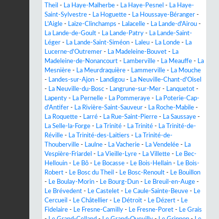
Theil
-
La Haye-Malherbe
-
La Haye-Pesnel
-
La Haye-
Saint-Sylvestre
-
La Hoguette
-
La Houssaye-Béranger
-
L'Aigle
-
Laize-Clinchamps
-
Lalacelle
-
La Lande-d'Airou
-
La Lande-de-Goult
-
La Lande-Patry
-
La Lande-Saint-
Léger
-
La Lande-Saint-Siméon
-
Laleu
-
La Londe
-
La
Lucerne-d'Outremer
-
La Madeleine-Bouvet
-
La
Madeleine-de-Nonancourt
-
Lamberville
-
La Meauffe
-
La
Mesnière
-
La Meurdraquière
-
Lammerville
-
La Mouche
-
Landes-sur-Ajon
-
Landigou
-
La Neuville-Chant-d'Oisel
-
La Neuville-du-Bosc
-
Langrune-sur-Mer
-
Lanquetot
-
Lapenty
-
La Pernelle
-
La Pommeraye
-
La Poterie-Cap-
d'Antifer
-
La Rivière-Saint-Sauveur
-
La Roche-Mabile
-
La Roquette
-
Larré
-
La Rue-Saint-Pierre
-
La Saussaye
-
La Selle-la-Forge
-
La Trinité
-
La Trinité
-
La Trinité-de-
Réville
-
La Trinité-des-Laitiers
-
La Trinité-de-
Thouberville
-
Laulne
-
La Vacherie
-
La Vendelée
-
La
Vespière-Friardel
-
La Vieille-Lyre
-
La Villette
-
Le Bec-
Hellouin
-
Le Bô
-
Le Bocasse
-
Le Bois-Hellain
-
Le Bois-
Robert
-
Le Bosc du Theil
-
Le Bosc-Renoult
-
Le Bouillon
-
Le Boulay-Morin
-
Le Bourg-Dun
-
Le Breuil-en-Auge
-
Le Brévedent
-
Le Castelet
-
Le Caule-Sainte-Beuve
-
Le
Cercueil
-
Le Châtellier
-
Le Détroit
-
Le Dézert
-
Le
Fidelaire
-
Le Fresne-Camilly
-
Le Fresne-Poret
-
Le Grais