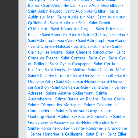
Épinay
-
Saint-Aubin-le-Cauf
-
Saint-Aubin-lès-Elbeuf
-
Saint-Aubin-Routot
-
Saint-Aubin-sur-Gaillon
-
Saint-
Aubin-sur-Mer
-
Saint-Aubin-sur-Mer
-
Saint-Aubin-sur-
Quillebeuf
-
Saint-Aubin-sur-Scie
-
Saint-Benoît-
d'Hébertot
-
Saint-Bômer-les-Forges
-
Saint-Brice-sous-
Rânes
-
Saint-Céneri-le-Gérei
-
Saint-Christophe-du-Foc
-
Saint-Christophe-sur-Avre
-
Saint-Christophe-sur-Condé
-
Saint-Clair-de-Halouze
-
Saint-Clair-sur-l'Elle
-
Saint-
Clair-sur-les-Monts
-
Saint-Clément-Rancoudray
-
Saint-
Côme-de-Fresné
-
Saint-Contest
-
Saint-Cyr
-
Saint-Cyr-
du-Bailleul
-
Saint-Cyr-la-Campagne
-
Saint-Cyr-la-
Rosière
-
Saint-Denis-de-Mailloc
-
Saint-Denis-de-Méré
-
Saint-Denis-le-Ferment
-
Saint-Denis-le-Thiboult
-
Saint-
Denis-le-Vêtu
-
Saint-Denis-sur-Huisne
-
Saint-Denis-
sur-Sarthon
-
Saint-Denis-sur-Scie
-
Saint-Désir
-
Sainte-
Adresse
-
Sainte-Agathe-d'Aliermont
-
Sainte-
Austreberthe
-
Sainte-Beuve-en-Rivière
-
Sainte-Cécile
-
Sainte-Céronne-lès-Mortagne
-
Sainte-Colombe-la-
Commanderie
-
Sainte-Croix-sur-Buchy
-
Sainte-
Gauburge-Sainte-Colombe
-
Sainte-Geneviève
-
Sainte-
Geneviève-lès-Gasny
-
Sainte-Hélène-Bondeville
-
Sainte-Honorine-du-Fay
-
Sainte-Honorine-la-Chardonne
-
Sainte-Honorine-la-Guillaume
-
Saint-Élier
-
Saint-Ellier-