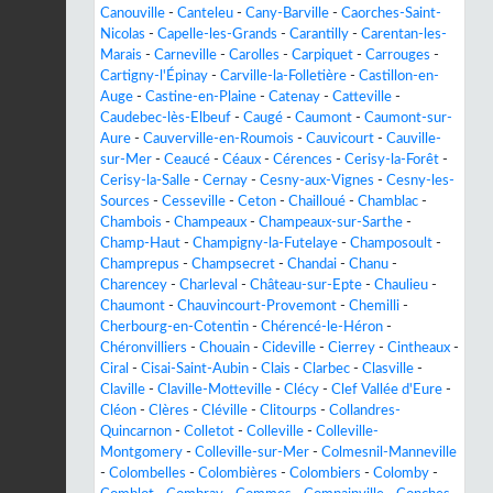
Canouville
-
Canteleu
-
Cany-Barville
-
Caorches-Saint-
Nicolas
-
Capelle-les-Grands
-
Carantilly
-
Carentan-les-
Marais
-
Carneville
-
Carolles
-
Carpiquet
-
Carrouges
-
Cartigny-l'Épinay
-
Carville-la-Folletière
-
Castillon-en-
Auge
-
Castine-en-Plaine
-
Catenay
-
Catteville
-
Caudebec-lès-Elbeuf
-
Caugé
-
Caumont
-
Caumont-sur-
Aure
-
Cauverville-en-Roumois
-
Cauvicourt
-
Cauville-
sur-Mer
-
Ceaucé
-
Céaux
-
Cérences
-
Cerisy-la-Forêt
-
Cerisy-la-Salle
-
Cernay
-
Cesny-aux-Vignes
-
Cesny-les-
Sources
-
Cesseville
-
Ceton
-
Chailloué
-
Chamblac
-
Chambois
-
Champeaux
-
Champeaux-sur-Sarthe
-
Champ-Haut
-
Champigny-la-Futelaye
-
Champosoult
-
Champrepus
-
Champsecret
-
Chandai
-
Chanu
-
Charencey
-
Charleval
-
Château-sur-Epte
-
Chaulieu
-
Chaumont
-
Chauvincourt-Provemont
-
Chemilli
-
Cherbourg-en-Cotentin
-
Chérencé-le-Héron
-
Chéronvilliers
-
Chouain
-
Cideville
-
Cierrey
-
Cintheaux
-
Ciral
-
Cisai-Saint-Aubin
-
Clais
-
Clarbec
-
Clasville
-
Claville
-
Claville-Motteville
-
Clécy
-
Clef Vallée d'Eure
-
Cléon
-
Clères
-
Cléville
-
Clitourps
-
Collandres-
Quincarnon
-
Colletot
-
Colleville
-
Colleville-
Montgomery
-
Colleville-sur-Mer
-
Colmesnil-Manneville
-
Colombelles
-
Colombières
-
Colombiers
-
Colomby
-