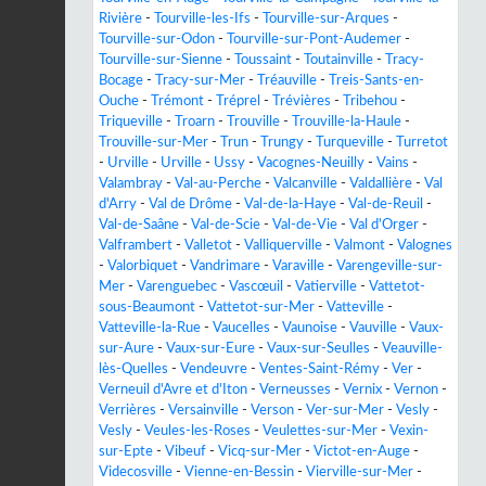
Rivière
-
Tourville-les-Ifs
-
Tourville-sur-Arques
-
Tourville-sur-Odon
-
Tourville-sur-Pont-Audemer
-
Tourville-sur-Sienne
-
Toussaint
-
Toutainville
-
Tracy-
Bocage
-
Tracy-sur-Mer
-
Tréauville
-
Treis-Sants-en-
Ouche
-
Trémont
-
Tréprel
-
Trévières
-
Tribehou
-
Triqueville
-
Troarn
-
Trouville
-
Trouville-la-Haule
-
Trouville-sur-Mer
-
Trun
-
Trungy
-
Turqueville
-
Turretot
-
Urville
-
Urville
-
Ussy
-
Vacognes-Neuilly
-
Vains
-
Valambray
-
Val-au-Perche
-
Valcanville
-
Valdallière
-
Val
d'Arry
-
Val de Drôme
-
Val-de-la-Haye
-
Val-de-Reuil
-
Val-de-Saâne
-
Val-de-Scie
-
Val-de-Vie
-
Val d'Orger
-
Valframbert
-
Valletot
-
Valliquerville
-
Valmont
-
Valognes
-
Valorbiquet
-
Vandrimare
-
Varaville
-
Varengeville-sur-
Mer
-
Varenguebec
-
Vascœuil
-
Vatierville
-
Vattetot-
sous-Beaumont
-
Vattetot-sur-Mer
-
Vatteville
-
Vatteville-la-Rue
-
Vaucelles
-
Vaunoise
-
Vauville
-
Vaux-
sur-Aure
-
Vaux-sur-Eure
-
Vaux-sur-Seulles
-
Veauville-
lès-Quelles
-
Vendeuvre
-
Ventes-Saint-Rémy
-
Ver
-
Verneuil d'Avre et d'Iton
-
Verneusses
-
Vernix
-
Vernon
-
Verrières
-
Versainville
-
Verson
-
Ver-sur-Mer
-
Vesly
-
Vesly
-
Veules-les-Roses
-
Veulettes-sur-Mer
-
Vexin-
sur-Epte
-
Vibeuf
-
Vicq-sur-Mer
-
Victot-en-Auge
-
Videcosville
-
Vienne-en-Bessin
-
Vierville-sur-Mer
-