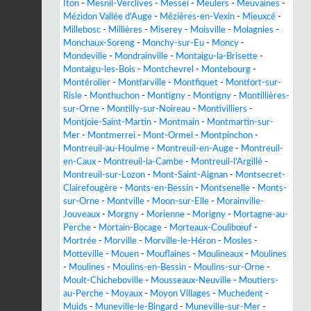
Iton
-
Mesnil-Verclives
-
Messei
-
Meulers
-
Meuvaines
-
Mézidon Vallée d'Auge
-
Mézières-en-Vexin
-
Mieuxcé
-
Millebosc
-
Millières
-
Miserey
-
Moisville
-
Molagnies
-
Monchaux-Soreng
-
Monchy-sur-Eu
-
Moncy
-
Mondeville
-
Mondrainville
-
Montaigu-la-Brisette
-
Montaigu-les-Bois
-
Montchevrel
-
Montebourg
-
Montérolier
-
Montfarville
-
Montfiquet
-
Montfort-sur-
Risle
-
Monthuchon
-
Montigny
-
Montigny
-
Montillières-
sur-Orne
-
Montilly-sur-Noireau
-
Montivilliers
-
Montjoie-Saint-Martin
-
Montmain
-
Montmartin-sur-
Mer
-
Montmerrei
-
Mont-Ormel
-
Montpinchon
-
Montreuil-au-Houlme
-
Montreuil-en-Auge
-
Montreuil-
en-Caux
-
Montreuil-la-Cambe
-
Montreuil-l'Argillé
-
Montreuil-sur-Lozon
-
Mont-Saint-Aignan
-
Montsecret-
Clairefougère
-
Monts-en-Bessin
-
Montsenelle
-
Monts-
sur-Orne
-
Montville
-
Moon-sur-Elle
-
Morainville-
Jouveaux
-
Morgny
-
Morienne
-
Morigny
-
Mortagne-au-
Perche
-
Mortain-Bocage
-
Morteaux-Coulibœuf
-
Mortrée
-
Morville
-
Morville-le-Héron
-
Mosles
-
Motteville
-
Mouen
-
Mouflaines
-
Moulineaux
-
Moulines
-
Moulines
-
Moulins-en-Bessin
-
Moulins-sur-Orne
-
Moult-Chicheboville
-
Mousseaux-Neuville
-
Moutiers-
au-Perche
-
Moyaux
-
Moyon Villages
-
Muchedent
-
Muids
-
Muneville-le-Bingard
-
Muneville-sur-Mer
-