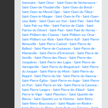
Sommaire
-
Saint-Omer
-
Saint-Ouen-de-Sécherouvre
-
Saint-Ouen-de-Thouberville
-
Saint-Ouen-du-Breuil
-
Saint-Ouen-du-Mesnil-Oger
-
Saint-Ouen-du-Tilleul
-
Saint-Ouen-le-Mauger
-
Saint-Ouen-le-Pin
-
Saint-Ouen-
sous-Bailly
-
Saint-Ouen-sur-Iton
-
Saint-Paër
-
Saint-Pair
-
Saint-Pair-sur-Mer
-
Saint-Patrice-de-Claids
-
Saint-
Patrice-du-Désert
-
Saint-Paul
-
Saint-Paul-du-Vernay
-
Saint-Philbert-des-Champs
-
Saint-Philbert-sur-Orne
-
Saint-Philbert-sur-Risle
-
Saint-Pierre-Azif
-
Saint-Pierre-
Bénouville
-
Saint-Pierre-Canivet
-
Saint-Pierre-de-
Bailleul
-
Saint-Pierre-de-Coutances
-
Saint-Pierre-de-
Manneville
-
Saint-Pierre-d'Entremont
-
Saint-Pierre-de-
Semilly
-
Saint-Pierre-des-Fleurs
-
Saint-Pierre-des-
Jonquières
-
Saint-Pierre-des-Loges
-
Saint-Pierre-de-
Varengeville
-
Saint-Pierre-du-Bosguérard
-
Saint-Pierre-
du-Jonquet
-
Saint-Pierre-du-Mont
-
Saint-Pierre-du-
Regard
-
Saint-Pierre-du-Val
-
Saint-Pierre-du-Vauvray
-
Saint-Pierre-Église
-
Saint-Pierre-en-Auge
-
Saint-Pierre-
en-Port
-
Saint-Pierre-en-Val
-
Saint-Pierre-la-Garenne
-
Saint-Pierre-Langers
-
Saint-Pierre-lès-Elbeuf
-
Saint-
Pierre-le-Viger
-
Saint-Planchers
-
Saint-Quentin-de-
Blavou
-
Saint-Quentin-sur-le-Homme
-
Saint-Rémy
-
Saint-Rémy-Boscrocourt
-
Saint-Riquier-en-Rivière
-