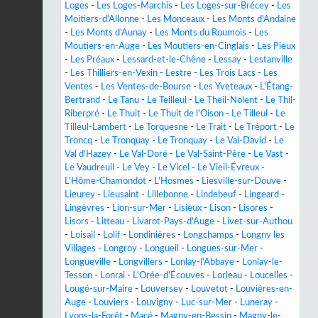
Loges
-
Les Loges-Marchis
-
Les Loges-sur-Brécey
-
Les
Moitiers-d'Allonne
-
Les Monceaux
-
Les Monts d'Andaine
-
Les Monts d'Aunay
-
Les Monts du Roumois
-
Les
Moutiers-en-Auge
-
Les Moutiers-en-Cinglais
-
Les Pieux
-
Les Préaux
-
Lessard-et-le-Chêne
-
Lessay
-
Lestanville
-
Les Thilliers-en-Vexin
-
Lestre
-
Les Trois Lacs
-
Les
Ventes
-
Les Ventes-de-Bourse
-
Les Yveteaux
-
L'Étang-
Bertrand
-
Le Tanu
-
Le Teilleul
-
Le Theil-Nolent
-
Le Thil-
Riberpré
-
Le Thuit
-
Le Thuit de l'Oison
-
Le Tilleul
-
Le
Tilleul-Lambert
-
Le Torquesne
-
Le Trait
-
Le Tréport
-
Le
Troncq
-
Le Tronquay
-
Le Tronquay
-
Le Val-David
-
Le
Val d'Hazey
-
Le Val-Doré
-
Le Val-Saint-Père
-
Le Vast
-
Le Vaudreuil
-
Le Vey
-
Le Vicel
-
Le Vieil-Évreux
-
L'Hôme-Chamondot
-
L'Hosmes
-
Liesville-sur-Douve
-
Lieurey
-
Lieusaint
-
Lillebonne
-
Lindebeuf
-
Lingeard
-
Lingèvres
-
Lion-sur-Mer
-
Lisieux
-
Lison
-
Lisores
-
Lisors
-
Litteau
-
Livarot-Pays-d'Auge
-
Livet-sur-Authou
-
Loisail
-
Lolif
-
Londinières
-
Longchamps
-
Longny les
Villages
-
Longroy
-
Longueil
-
Longues-sur-Mer
-
Longueville
-
Longvillers
-
Lonlay-l'Abbaye
-
Lonlay-le-
Tesson
-
Lonrai
-
L'Orée-d'Écouves
-
Lorleau
-
Loucelles
-
Lougé-sur-Maire
-
Louversey
-
Louvetot
-
Louvières-en-
Auge
-
Louviers
-
Louvigny
-
Luc-sur-Mer
-
Luneray
-
Lyons-la-Forêt
-
Macé
-
Magny-en-Bessin
-
Magny-le-