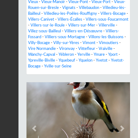
Vieux
-
Vieux-Manoir
-
Vieux-Pont
-
Vieux-Port
-
Vieux-
Rouen-sur-Bresle
-
Vignats
-
Villebaudon
-
Villedieu-lès-
Bailleul
-
Villedieu-les-Poêles-Rouffigny
-
Villers-Bocage
-
Villers-Canivet
-
Villers-Écalles
-
Villers-sous-Foucarmont
-
Villers-sur-le-Roule
-
Villers-sur-Mer
-
Villerville
-
Villez-sous-Bailleul
-
Villiers-en-Désœuvre
-
Villiers-
Fossard
-
Villiers-sous-Mortagne
-
Villons-les-Buissons
-
Villy-Bocage
-
Villy-sur-Yères
-
Vimont
-
Vimoutiers
-
Vire Normandie
-
Vironvay
-
Vittefleur
-
Vraiville
-
Wanchy-Capval
-
Yébleron
-
Yerville
-
Ymare
-
Yport
-
Ypreville-Biville
-
Yquebeuf
-
Yquelon
-
Yvetot
-
Yvetot-
Bocage
-
Yville-sur-Seine
Previous
Next