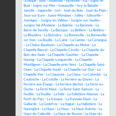
l'Évêque
-
Illois
-
Imbleville
-
Incheville
-
Irai
-
Isigny-le-
Buat
-
Isigny-sur-Mer
-
Isneauville
-
Ivry-la-Bataille
-
Janville
-
Joganville
-
Jort
-
Joué-du-Bois
-
Joué-du-Plain
-
Jouy-sur-Eure
-
Juaye-Mondaye
-
Juilley
-
Jullouville
-
Jumièges
-
Juvigny les Vallées
-
Juvigny-sur-Seulles
-
Juvigny Val d'Andaine
-
La Baleine
-
La Baronnie
-
La
Barre-de-Semilly
-
La Bazoque
-
La Bellière
-
La Bellière
-
La Bloutière
-
La Boissière
-
La Bonneville
-
La Bonneville-
sur-Iton
-
La Bouille
-
La Caine
-
La Cambe
-
La Cerlangue
-
La Chaise-Baudouin
-
La Chapelle-au-Moine
-
La
Chapelle-Bayvel
-
La Chapelle-Cécelin
-
La Chapelle-du-
Bois-des-Faulx
-
La Chapelle-Gauthier
-
La Chapelle-
Hareng
-
La Chapelle-Longueville
-
La Chapelle-
Montligeon
-
La Chapelle-près-Sées
-
La Chapelle-Saint-
Ouen
-
La Chapelle-Souëf
-
La Chapelle-sur-Dun
-
La
Chapelle-Viel
-
La Chaussée
-
La Chaux
-
La Colombe
-
La
Coulonche
-
La Croisille
-
La Ferrière-au-Doyen
-
La
Ferrière-aux-Étangs
-
La Ferrière-Béchet
-
La Ferté-en-
Ouche
-
La Ferté Macé
-
La Ferté-Saint-Samson
-
La
Feuillie
-
La Feuillie
-
La Folie
-
La Folletière-Abenon
-
La
Forêt-du-Parc
-
La Frénaye
-
La Fresnaie-Fayel
-
La
Gaillarde
-
La Godefroy
-
La Hague
-
La Hallotière
-
La
Harengère
-
La Haye
-
La Haye
-
La Haye-Aubrée
-
La
Haye-de-Calleville
-
La Haye-de-Routot
-
La Haye-du-