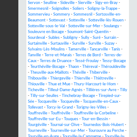
Servon
-
Seulline
-
Sideville
-
Sierville
-
Sigy-en-Bray
-
Smermesnil
-
Soignolles
-
Soliers
-
Soligny-la-Trappe
-
Sommervieu
-
Sommery
-
Sommesnil
-
Sortosville-en-
Beaumont
-
Sottevast
-
Sotteville
-
Sotteville-lès-Rouen
-
Sotteville-sous-le-Val
-
Sotteville-sur-Mer
-
Soulangy
-
Souleuvre en Bocage
-
Soumont-Saint-Quentin
-
Sourdeval
-
Subles
-
Subligny
-
Sully
-
Suré
-
Surrain
-
Surtainville
-
Surtauville
-
Surville
-
Surville
-
Suzay
-
Sylvains-Lès-Moulins
-
Tamerville
-
Tancarville
-
Tanis
-
Tanville
-
Terre-et-Marais
-
Terres de Bord
-
Terres-de-
Caux
-
Terres de Druance
-
Tessé-Froulay
-
Tessy-Bocage
-
Teurthéville-Bocage
-
Thaon
-
Thèreval
-
Thérouldeville
-
Theuville-aux-Maillots
-
Théville
-
Thiberville
-
Thibouville
-
Thiergeville
-
Thierville
-
Thiétreville
-
Thiouville
-
Thue et Mue
-
Thury-Harcourt-le-Hom
-
Ticheville
-
Tilleul-Dame-Agnès
-
Tillières-sur-Avre
-
Tilly
-
Tilly-sur-Seulles
-
Tinchebray-Bocage
-
Tirepied-sur-
Sée
-
Tocqueville
-
Tocqueville
-
Tocqueville-en-Caux
-
Tollevast
-
Torcy-le-Grand
-
Torigny-les-Villes
-
Touffreville
-
Touffréville
-
Touffreville-la-Corbeline
-
Touffreville-sur-Eu
-
Touques
-
Tour-en-Bessin
-
Tourgéville
-
Tournai-sur-Dive
-
Tournedos-Bois-Hubert
-
Tourneville
-
Tourneville-sur-Mer
-
Tourouvre au Perche
-
Tourville-en-Auge
-
Tourville-la-Campagne
-
Tourville-la-