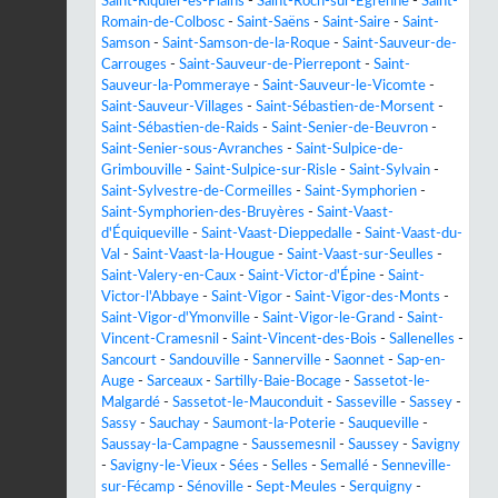
Saint-Riquier-ès-Plains
-
Saint-Roch-sur-Égrenne
-
Saint-
Romain-de-Colbosc
-
Saint-Saëns
-
Saint-Saire
-
Saint-
Samson
-
Saint-Samson-de-la-Roque
-
Saint-Sauveur-de-
Carrouges
-
Saint-Sauveur-de-Pierrepont
-
Saint-
Sauveur-la-Pommeraye
-
Saint-Sauveur-le-Vicomte
-
Saint-Sauveur-Villages
-
Saint-Sébastien-de-Morsent
-
Saint-Sébastien-de-Raids
-
Saint-Senier-de-Beuvron
-
Saint-Senier-sous-Avranches
-
Saint-Sulpice-de-
Grimbouville
-
Saint-Sulpice-sur-Risle
-
Saint-Sylvain
-
Saint-Sylvestre-de-Cormeilles
-
Saint-Symphorien
-
Saint-Symphorien-des-Bruyères
-
Saint-Vaast-
d'Équiqueville
-
Saint-Vaast-Dieppedalle
-
Saint-Vaast-du-
Val
-
Saint-Vaast-la-Hougue
-
Saint-Vaast-sur-Seulles
-
Saint-Valery-en-Caux
-
Saint-Victor-d'Épine
-
Saint-
Victor-l'Abbaye
-
Saint-Vigor
-
Saint-Vigor-des-Monts
-
Saint-Vigor-d'Ymonville
-
Saint-Vigor-le-Grand
-
Saint-
Vincent-Cramesnil
-
Saint-Vincent-des-Bois
-
Sallenelles
-
Sancourt
-
Sandouville
-
Sannerville
-
Saonnet
-
Sap-en-
Auge
-
Sarceaux
-
Sartilly-Baie-Bocage
-
Sassetot-le-
Malgardé
-
Sassetot-le-Mauconduit
-
Sasseville
-
Sassey
-
Sassy
-
Sauchay
-
Saumont-la-Poterie
-
Sauqueville
-
Saussay-la-Campagne
-
Saussemesnil
-
Saussey
-
Savigny
-
Savigny-le-Vieux
-
Sées
-
Selles
-
Semallé
-
Senneville-
sur-Fécamp
-
Sénoville
-
Sept-Meules
-
Serquigny
-