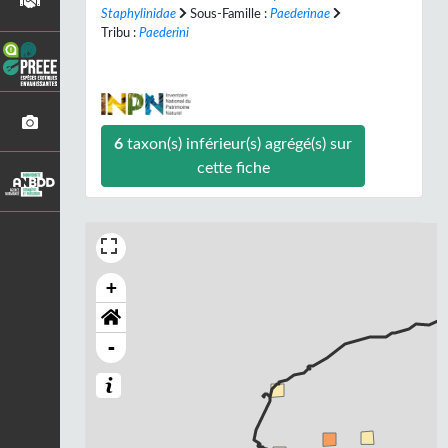
Staphylinidae
Sous-Famille :
Paederinae
Tribu :
Paederini
6
taxon(s) inférieur(s) agrégé(s) sur
cette fiche
+
-