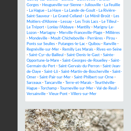
Gorges
-
Heugueville-sur-Sienne
-
Jullouville
-
La Feuillie
-
La Hague
-
La Haye
-
La Lande-de-Goult
-
La Rivière-
Saint-Sauveur
-
Le Grand-Celland
-
Le Ménil-Broût
-
Les
Moitiers-d'Allonne
-
Lessay
-
Les Trois Lacs
-
Le Tilleul
-
Le Tréport
-
Lonlay-l'Abbaye
-
Mantilly
-
Marigny-Le-
Lozon
-
Martagny
-
Merville-Franceville-Plage
-
Millières
-
Mondeville
-
Moult-Chicheboville
-
Perrières
-
Pirou
-
Ponts sur Seulles
-
Putanges-le-Lac
-
Quibou
-
Ranville
-
Regnéville-sur-Mer
-
Remilly Les Marais
-
Rives-en-Seine
-
Saint-Cyr-du-Bailleul
-
Saint-Denis-le-Gast
-
Sainte-
Opportune-la-Mare
-
Saint-Georges-de-Rouelley
-
Saint-
Germain-du-Pert
-
Saint-Gervais-du-Perron
-
Saint-Jean-
de-Daye
-
Saint-Lô
-
Saint-Martin-de-Boscherville
-
Saint-
Omer
-
Saint-Pair-sur-Mer
-
Saint-Philbert-sur-Orne
-
Sarceaux
-
Tancarville
-
Terre-et-Marais
-
Teurthéville-
Hague
-
Torchamp
-
Tourneville-sur-Mer
-
Val-de-Reuil
-
Versainville
-
Vieux-Pont
-
Villers-sur-Mer