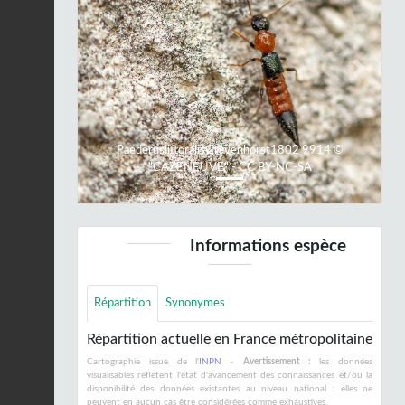
Previous
Next
PaederuslittoralisGravenhorst1802 9914 ©
"CAZENEUVE" - CC BY-NC-SA
Informations espèce
Répartition
Synonymes
Répartition actuelle en France métropolitaine
Cartographie issue de l'
INPN
-
Avertissement :
les données
visualisables reflètent l'état d'avancement des connaissances et/ou la
disponibilité des données existantes au niveau national : elles ne
peuvent en aucun cas être considérées comme exhaustives.