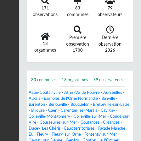
171
83
79
observations
communes
observateurs
Première
Dernière
13
observation
observation
organismes
1700
2026
83
communes
13
organismes
79
observateurs
Agon-Coutainville
-
Athis-Val de Rouvre
-
Aurseulles
-
Auxais
-
Bagnoles de l'Orne Normandie
-
Banville
-
Barenton
-
Bénouville
-
Bouquelon
-
Bretteville-sur-Laize
-
Briouze
-
Caen
-
Carentan-les-Marais
-
Cavigny
-
Colleville-Montgomery
-
Colleville-sur-Mer
-
Condé-sur-
Vire
-
Courseulles-sur-Mer
-
Coutances
-
Créances
-
Ducey-Les Chéris
-
Eaux territoriales - Façade Manche
-
Eu
-
Fleury
-
Fleury-sur-Orne
-
Fontenay-sur-Mer
-
Gavray-sur-Sienne
-
Genêts
-
Gonfreville-l'Orcher
-