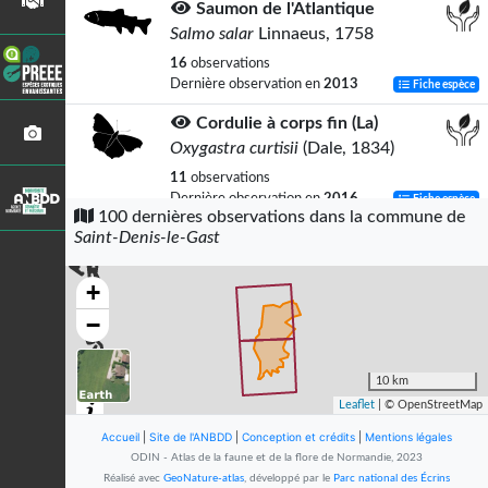
Saumon de l'Atlantique
Salmo salar
Linnaeus, 1758
16
observations
Dernière observation en
2013
Fiche espèce
Cordulie à corps fin (La)
Oxygastra curtisii
(Dale, 1834)
11
observations
Dernière observation en
2016
Fiche espèce
100 dernières observations dans la commune de
Saint-Denis-le-Gast
Lamproie de Planer
Lampetra planeri
(Bloch, 1784)
+
6
observations
Dernière observation en
2013
Fiche espèce
−
Goéland brun
Larus fuscus
Linnaeus, 1758
10 km
Leaflet
| © OpenStreetMap
5
observations
Dernière observation en
2021
Fiche espèce
Accueil
|
Site de l'ANBDD
|
Conception et crédits
|
Mentions légales
ODIN - Atlas de la faune et de la flore de Normandie, 2023
Rougegorge familier
Réalisé avec
GeoNature-atlas
, développé par le
Parc national des Écrins